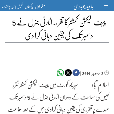
Ski
جا وید چوہدری
صفحۂ اول
پاکستان
کھیل
زیرو پوائنٹ
t
|
|
|
conten
چیف الیکشن کمشنرکا تقر ر، اٹارنی جنرل نے 5
دسمبر تک کی یقین دہانی کرا دی
دسمبر‬‮
|
2014
2
اسلا م آباد۔۔۔۔ سپریم کورٹ میں چیف الیکشن کمشنر تقرر
کیس کی سماعت کے دوران اٹارنی جنرل نے 5 دسمبر تک
عہدے پر تقرری کی یقین دہانی کرادی جس کے بعد سماعت