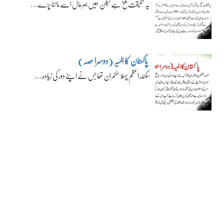
یہ حقیقت تلخ ہے لیکن ہمیں بہرحال اسے ماننا پڑے…
پاکستان کا المیہ (دوسرا حصہ)
سکندراعظم پہلا حکمران تھا جس نے اپنے دور کی زیادہ…