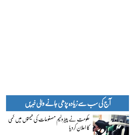
آج کی سب سے زیادہ پڑھی جانے والی خبریں
حکومت نے پیٹرولیم مصنوعات کی قیمتوں میں کمی
کا اعلان کردیا