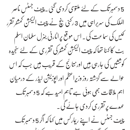
5 دسمبر تک کے لئے ملتوی کردی گئی۔چیف جسٹس ناصر
الملک کی سربراہی میں 3 رکنی بنچ نے چیف الیکشن کمشنر تقرر
کیس کی سماعت کی۔ اس موقع پر اٹارنی جنرل سلمان اسلم
بٹ کا کہنا تھا کہ چیف الیکشن کمشنر کی تقرری کے لئے سنجیدہ
کوششیں کی جارہی ہیں اور نتائج کے قریب ہیں جب کہ اس
حوالے سے گزشتہ روز وزیراعظم اور اپوزیشن لیڈر کے درمیان
اہم ملاقات بھی ہوئی ہے تاہم امید ہے کہ 5 دسمبر تک
عہدے پر تقرری کردی جائے گی۔
چیف جسٹس نے اپنے ریمارکس میں کہا کہ اگر 5 دسمبر تک