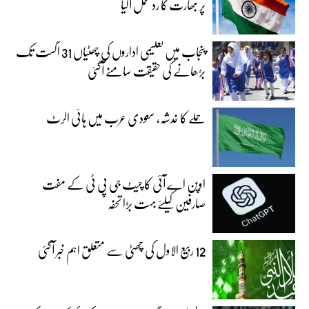
پر بھارت کا رد عمل آگیا
پنجاب میں تعلیمی اداروں کی چھٹیاں 31 اگست تک
بڑھانے کی حقیقت سامنے آگئی
حملے کا خدشہ، سعودی عرب میں ہائی الرٹ
اوپن اے آئی کا چیٹ جی پی ٹی کے مفت
صارفین کیلئے بہت بڑا تحفہ
12 ربیع الاول کی چھٹی سے متعلق اہم خبر آگئی