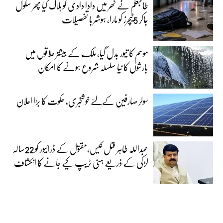
طالبعلم نے گھر میں دادا دادی کو ہلاک کیا پھر سکول
جاکر 5ٹیچرز کو مارا، ہوشربا تفصیلات
موسم کا تیور بدل گیا، ملک کے بیشتر علاقوں میں
بارشوں کا نیا سلسلہ شروع ہونے کا امکان
سولر صارفین کےلئے خوشخبری، حکوت کا بڑا اعلان
عبداللہ طاہر قتل کیس،مقتول کے ڈرائیور کو 22سالہ
لڑکی کے ذریعے ہنی ٹریپ کیے جانے کا انکشاف