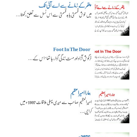
پتھر کے زمانے سے اے آئی تک
میں خوش قسمتی یا بدقسمتی سے اس نسل سے تعلق رکھتا…
Foot In The Door
خرگوش آزاد اور مست زندگی گزار رہا تھا‘ اس کے…
ہمارا امیرالعظیم
امیرالعظیم صاحب سے میری پہلی ملاقات 1997ء میں
کراچی…
2076ء