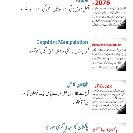
آئزل میری پوتی ہے‘ یہ تین برس کی ہے اور یہ سارا…
Cognitive Manipulation
کسی پہاڑی پر جنگلی مرغیاں رہتی تھیں‘ وہ تعداد…
بلوچستان کا حل
آج سے 15 سال قبل میرے پاس ایک نوجوان آیا‘ وہ
خیبرپختونخواہ…
پاکستان کا المیہ (آخری حصہ)