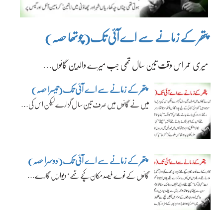
پتھر کے زمانے سے اے آئی تک(چوتھا حصہ)
میری عمر اس وقت تین سال تھی جب میرے والدین گائوں…
پتھر کے زمانے سے اے آئی تک(تیسرا حصہ)
میں نے گائوں میں صرف تین سال گزارے لیکن اس کی…
پتھر کے زمانے سے اے آئی تک(دوسرا حصہ)
گائوں کے نوے فیصد مکان کچے تھے‘ دیواریں گارے…