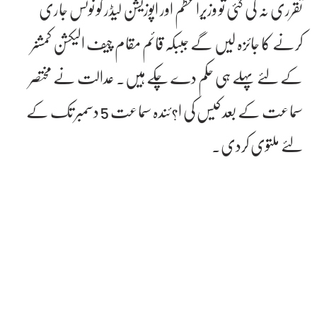
تقرری نہ کی گئی تو وزیراعظم اور اپوزیشن لیڈر کو نوٹس جاری
کرنے کا جائزہ لیں گے جببکہ قائم مقام چیف الیکشن کمشنر
کے لئے پہلے ہی حکم دے چکے ہیں۔ عدالت نے مختصر
سماعت کے بعد کیس کی ا?ئندہ سماعت 5 دسمبر تک کے
لئے ملتوی کردی۔