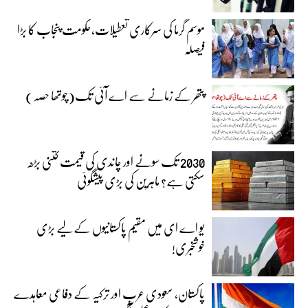
موسم گرما کی سرکاری تعطیلات،حکومت پنجاب کا بڑا
فیصلہ
پتھر کے زمانے سے اے آئی تک(چوتھا حصہ)
2030 تک سونے اور چاندی کی قیمت کتنی بڑھ
سکتی ہے؟ ماہرین کی بڑی پیشگوئی
یو اے ای میں مقیم پاکستانیوں کے لیے بڑی
خوشخبری!
پاکستان، سعودی عرب اور ترکیہ کے دفاعی معاہدے