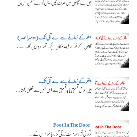
میں نے گائوں میں صرف تین سال گزارے لیکن اس کی…
پتھر کے زمانے سے اے آئی تک(دوسرا حصہ)
گائوں کے نوے فیصد مکان کچے تھے‘ دیواریں گارے…
پتھر کے زمانے سے اے آئی تک
میں خوش قسمتی یا بدقسمتی سے اس نسل سے تعلق رکھتا…
Foot In The Door
خرگوش آزاد اور مست زندگی گزار رہا تھا‘ اس کے…