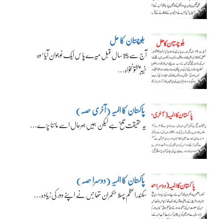
بلوچستان کا حل
آج سے 15 سال قبل میرے پاس ایک نوجوان آیا‘ وہ
خیبرپختونخواہ…
پاکستان کا المیہ (آخری حصہ)
یہ حقیقت تلخ ہے لیکن ہمیں بہرحال اسے ماننا پڑے…
پاکستان کا المیہ (دوسرا حصہ)
سکندراعظم پہلا حکمران تھا جس نے اپنے دور کی زیادہ…