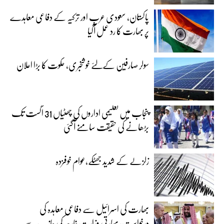
پاکستان، سعودی عرب اور ترکیہ کے دفاعی معاہدے
پر بھارت کا رد عمل آگیا
سولر صارفین کےلئے خوشخبری، حکوت کا بڑا اعلان
پنجاب میں تعلیمی اداروں کی چھٹیاں 31 اگست تک
بڑھانے کی حقیقت سامنے آگئی
زلزلے کے شدید جھٹکے،عوام خوفزدہ
بھارت کی اسرائیل سے دفاعی معاہدہ کی
درخواست، بھارتی وزارت خارجہ کی جانب سے