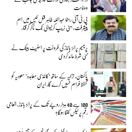
وضاحت
پی ٹی آئی رہنما عبداللہ طاہر قتل کیس میں اہم
پیشرفت، ہنی ٹریپ کرنیوالی ٹک ٹاکر گرفتار
پریمیم پرائز بانڈز کی فروخت پر اسٹیٹ بینک نے
نئی شرط عائد کردی
پاکستان، ترکیہ کے ساتھ ‘کاغذی معاہدہ’ سعودیہ کو
تحفظ فراہم نہیں کرے گا، ایران
100 سے 40 ہزار روپے تک کے پرائز بانڈز، انعامی
رقم پر ٹیکس کتنا ہوگا؟