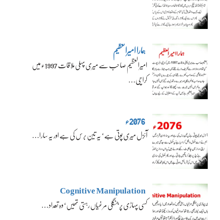
ہمارا امیرالعظیم
امیرالعظیم صاحب سے میری پہلی ملاقات 1997ء میں
کراچی…
2076ء
آئزل میری پوتی ہے‘ یہ تین برس کی ہے اور یہ سارا…
Cognitive Manipulation
کسی پہاڑی پر جنگلی مرغیاں رہتی تھیں‘ وہ تعداد…