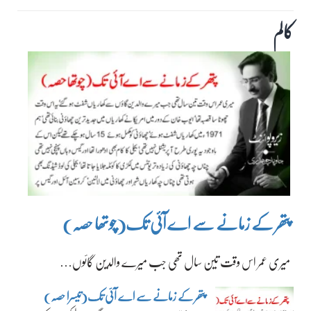
کالم
پتھر کے زمانے سے اے آئی تک(چوتھا حصہ)
میری عمر اس وقت تین سال تھی جب میرے والدین گائوں…
پتھر کے زمانے سے اے آئی تک(تیسرا حصہ)