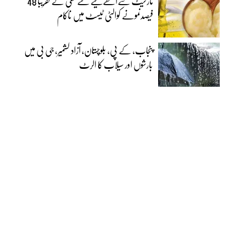
مارکیٹ سےاکٹھےکیے گئے گھی کے تقریباً 48
فیصدنمونے کوالٹی ٹیسٹ میں ناکام
پنجاب، کے پی، بلوچستان، آزاد کشمیر، جی بی میں
بارشوں اور سیلاب کا الرٹ