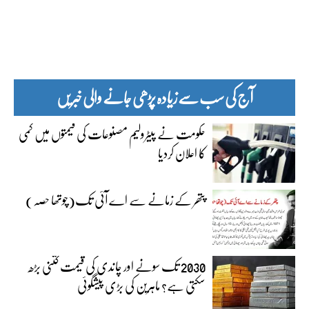
آج کی سب سے زیادہ پڑھی جانے والی خبریں
حکومت نے پیٹرولیم مصنوعات کی قیمتوں میں کمی
کا اعلان کردیا
پتھر کے زمانے سے اے آئی تک(چوتھا حصہ)
2030 تک سونے اور چاندی کی قیمت کتنی بڑھ
سکتی ہے؟ ماہرین کی بڑی پیشگوئی