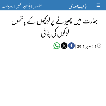
Ski
جا وید چوہدری
صفحۂ اول
پاکستان
کھیل
زیرو پوائنٹ
t
|
|
|
conten
بھارت میں چھیڑنے پر لڑکیوں کے ہاتھوں
لڑکوں کی پٹائی
دسمبر‬‮
|
2014
1