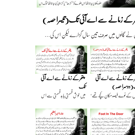
ھر کے زمانے سے اے آئی تک(تیسرا حصہ)
 نے گائوں میں صرف تین سال گزارے لیکن اس کی…
ر کے زمانے سے اے آئی
پتھر کے زمانے سے اے آئی
دوسرا حصہ)
تک
ں کے نوے فیصد مکان کچے تھے‘
میں خوش قسمتی یا بدقسمتی سے اس
اریں گارے…
نسل سے تعلق رکھتا…