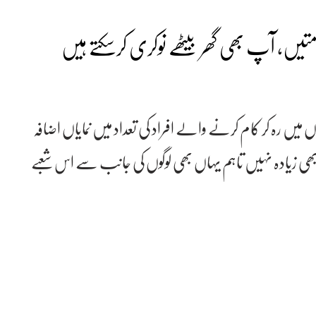
میں رہ کر کام کرنے والے افراد کی تعداد میں نمایاں اضافہ
 ابھی زیادہ نہیں تاہم یہاں بھی لوگوں کی جانب سے اس شعبے