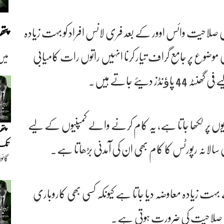
پت
ی صلاحیت وائس اوور کے بعد فری لانس افراد کو بہت زیادہ
ضوع پر جامع گراف تیار کرنا انہیں راتوں رات کامیابی
میں
یئے جاتے ہیں۔
یوں پر لکھا جاتا ہے، یہ کام کرنے والے کمپنیوں کے لیے
پتھ
تک(
 سالانہ رپورٹس کا کام بھی ان کی آمدنی بڑھاتا ہے۔
گائو
دیو
 زیادہ معاوضہ دیا جاتا ہے کیونکہ کسی بھی کاروباری
اس صلاحیت کی ضرورت ہوتی ہے۔