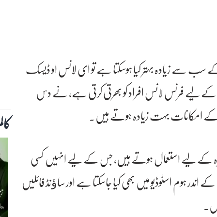
 کے سب سے زیادہ بہتر کیا ہوسکتا ہے تو ای لانس او ڈیسک
کے لیے فرنس لانس افراد کو بھرتی کرتی ہے، نے دس
 کے امکانات بہت زیادہ ہوتے ہیں۔
کال
 وغیرہ کے لیے استعمال ہوتے ہیں، جس کے لیے انہیں کسی
کے اندر ہوم اسٹوڈیو میں بھی کیا جاسکتا ہے اور ساﺅنڈ فائلیں
یں۔