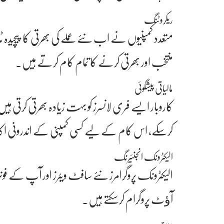
ریکروٹنگ
متعدد کمپنیوں نے اب نئے عملے کی بھرتی کا پیچیدہ ٹا
منتخب اور بھرتی کرنے کا تمام کام کرتے ہیں۔
مالیاتی پیشگوئی
کاروبار ایسے فری لانسرز کو بہت زیادہ بھرتی کرتی ہیں
کرسکے، اس کام کے لیے کسی کمپنی کے اندرونی اکاﺅنٹ
الیکٹرونک انجنئیرنگ
الیکٹرونک پروگرامرز نئے سافٹ ویئرز اور آپ کے ف
آﺅٹ پروگرام کرسکتے ہیں۔