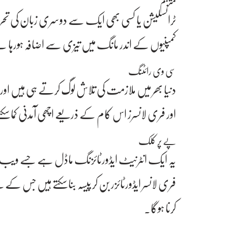
مترجم
ٹرانسلیشن یا کسی بھی ایک سے دوسری زبان کی ت
کمپنیوں کے اندر مانگ میں تیزی سے اضافہ ہورہا 
سی وی رائٹنگ
دنیا بھر میں ملازمت کی تلاش لوگ کرتے ہی ہیں او
اور فری لانسرز اس کام کے ذریعے اچھی آمدنی کماسک
پے پر کلک
یہ ایک انٹرنیٹ ایڈورٹائزنگ ماڈل ہے جسے ویب س
فری لانسر ایڈورٹائزر بن کر پیسہ بناسکتے ہیں جس
کرنا ہوگا۔