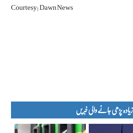
Courtesy: Dawn News
دہ پڑھی جانے والی خبریں