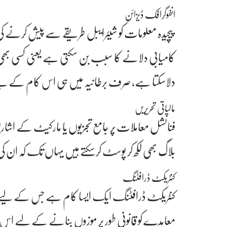
انفوگرافک ڈیزائن
پیچیدہ معلومات کو شیئرایبل طریقے سے پیش کرنے ک
کامیابی دلانے کا سبب بن سکتی ہے یعنی کسی بھی مو
دلاسکتا ہے، صرف برطانیہ میں ہی اس کام کے لیے فی گھنٹہ 44 پاﺅنڈز د
مالیاتی تحریریں
فنانشل معاملات پر جامع تجزیوں یا مارکیٹ کے اشار
بلاگ بھی لکھ کر پوسٹ کرسکتے ہیں یہاں تک کہ ان کی
کنٹریکٹ ڈرافٹنگ
کنٹریکٹ ڈرافٹنگ ایک ایسا کام ہے جس کے لیے بہت
معاہدے کو قانونی طور پر موزوں بنانے کے لیے 