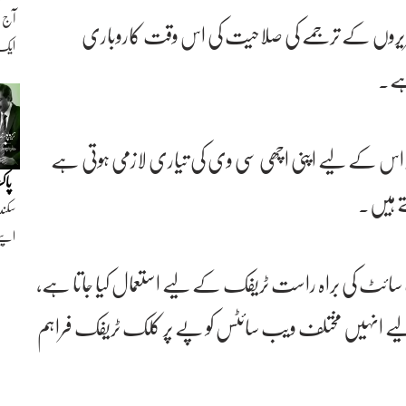
حریروں کے ترجمے کی صلاحیت کی اس وقت کاروباری
ایک ن
ہے۔
ر اس کے لیے اپنی اچھی سی وی کی تیاری لازمی ہوتی ہے
پاک
تے ہیں۔
سکند
اپنے
ائٹ کی براہ راست ٹریفک کے لیے استعمال کیا جاتا ہے،
 کے لیے انہیں مختلف ویب سائٹس کو پے پر کلک ٹریفک فراہم