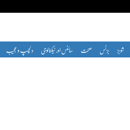
شوبز
بزنس
صحت
سائنس اور ٹیکنالوجی
دلچسپ و عجیب