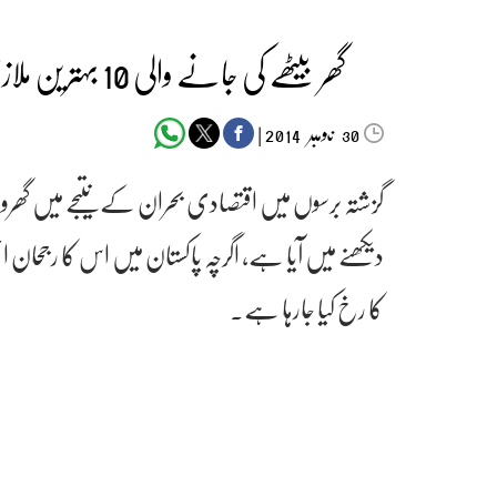
گھر بیٹھے کی جانے والی 10 بہترین ملازمتیں، آپ بھی گھر بیٹھے نوکری کرسکتے ہیں
‬‮نومبر‬‮
|
2014
30
گزشتہ برسوں میں اقتصادی بحران کے نتیجے میں گھروں 
دیکھنے میں آیا ہے، اگرچہ پاکستان میں اس کا رجحان
کا رخ کیا جارہا ہے۔