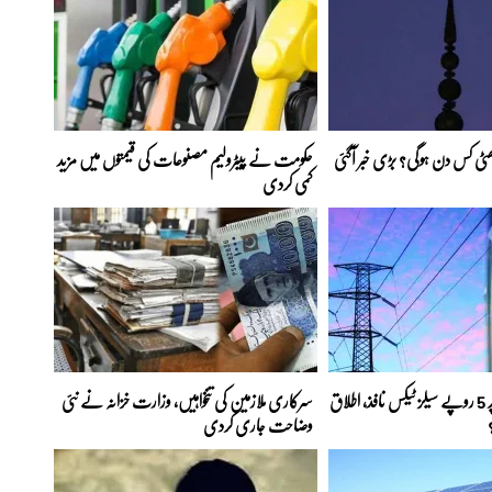
 چھٹی کس دن ہوگی؟ بڑی خبر آگئی
حکومت نے پیٹرولیم مصنوعات کی قیمتوں میں مزید
کمی کردی
بجلی کے ہر یونٹ پر 5 روپے سیلز ٹیکس نافذ، اطلاق
سرکاری ملازمین کی تنخواہیں، وزارت خزانہ نے نئی
وضاحت جاری کردی