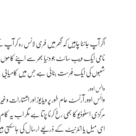
اگر آپ جاننا چاہیں کہ گھر میں فری لانس رہ کر آپ
نامی ایک ویب سائٹ جو دنیا بھر سے اپنے کاموں 
شعبوں کی ایک فہرست بنائی ہے جس میں کامیابی
وائس اوور
وائس اوور آرٹسٹ عام طور پر ویڈیوز اور اشتہارات
مرکزی اسٹوڈیو کا بھی رخ کرنا پڑتا ہے مگر اب یہ کام 
ای میل یا انٹرنیٹ کے ذریعے ارسال کی جاسکتی ہ