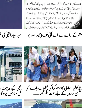
پتھر کے زمانے سے اے آئی تک(تیسرا حصہ)
عید میلاد النبیؐ کی
ایجوکیشن اتھارٹی کاموسمِ گرما کی تعطیلات بارے نجی
تعلیمی اداروں کے لیے سخت حکم نامہ ...
کن صارفین پرہوگا؟