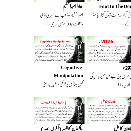
Foot In The Do
ہمارا امیرالعظیم
 آزاد اور مست زندگی گزار رہا تھا‘
امیرالعظیم صاحب سے میری پہلی
 کے…
ملاقات 1997ء میں کراچی…
2ء
Cognitive
Manipulation
 میری پوتی ہے‘ یہ تین برس کی
کسی پہاڑی پر جنگلی مرغیاں رہتی
ور یہ سارا…
تھیں‘ وہ تعداد…
چستان کا حل
پاکستان کا المیہ (آخری حصہ)