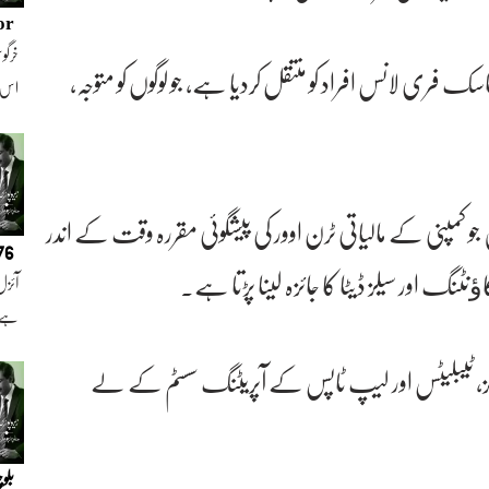
or
خرگوش
سک فری لانس افراد کو منتقل کردیا ہے، جو لوگوں کو متوجہ،
اس
 جو کمپنی کے مالیاتی ٹرن اوور کی پیشگوئی مقررہ وقت کے اندر
076
نگ اور سیلز ڈیٹا کا جائزہ لینا پڑتا ہے۔
آئزل
ہے ا
ونز، ٹیبلیٹس اور لیپ ٹاپس کے آپریٹنگ سسٹم کے لے
بلو