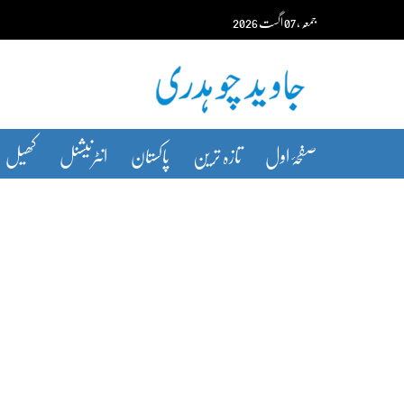
Ski
جمعہ‬‮
،
07
اگست‬‮
2026
t
conten
صفحۂ اول
تازہ ترین
پاکستان
انٹرنیشنل
کھیل