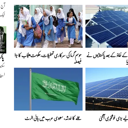
ایک ن
ے نفاذ کے بعد پاکستانیوں نے
موسم گرما کی سرکاری تعطیلات،حکومت پنجاب کا بڑا
پاک
ا
فیصلہ
سکند
اپنے
ے بڑی خوشخبری آگئی
حملے کا خدشہ، سعودی عرب میں ہائی الرٹ