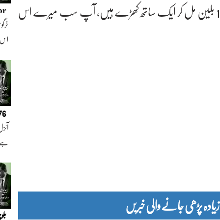
اور آپ کیلئے پرفارمنس دی ہے اور اب ہم سب 1 بلین مل کر ایک ساتھ کھڑے ہیں، آپ سب میرے اس
or
خرگوش
اس
076
آئزل
ہے ا
دہ پڑھی جانے والی خبریں
بلو