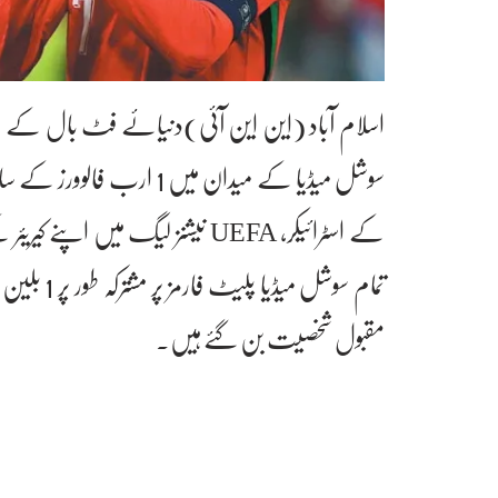
اسلام آباد (این این آئی)دنیائے فٹ بال کے بے تاج
سوشل میڈیا کے میدان میں 1
تمام سوشل 
مقبول شخصیت بن گئے ہیں۔