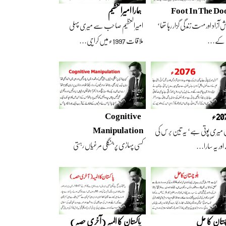
Foot In The Do
ہمارا امیرالعظیم
 آزاد اور مست زندگی گزار رہا تھا‘
امیرالعظیم صاحب سے میری پہلی
 کے…
ملاقات 1997ء میں کراچی…
2ء
Cognitive
Manipulation
 میری پوتی ہے‘ یہ تین برس کی
کسی پہاڑی پر جنگلی مرغیاں رہتی
ور یہ سارا…
تھیں‘ وہ تعداد…
چستان کا حل
پاکستان کا المیہ (آخری حصہ)