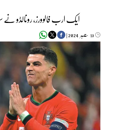
ایک ارب فالوورز، رونالڈو نے سوش
ستمبر‬‮
|
2024
13