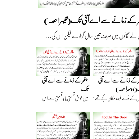
ھر کے زمانے سے اے آئی تک(تیسرا حصہ)
 نے گائوں میں صرف تین سال گزارے لیکن اس کی…
ر کے زمانے سے اے آئی
پتھر کے زمانے سے اے آئی
دوسرا حصہ)
تک
ں کے نوے فیصد مکان کچے تھے‘
میں خوش قسمتی یا بدقسمتی سے اس
اریں گارے…
نسل سے تعلق رکھتا…