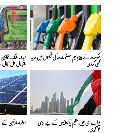
حکومت نے پیٹرولیم مصنوعات کی قیمتوں میں مزید
نیٹ بلنگ قوانین ک
کمی کردی
متبادل حل نکال لی
یو اے ای میں مقیم پاکستانیوں کے لیے بڑی
سولر صارفین کے لی
خوشخبری!