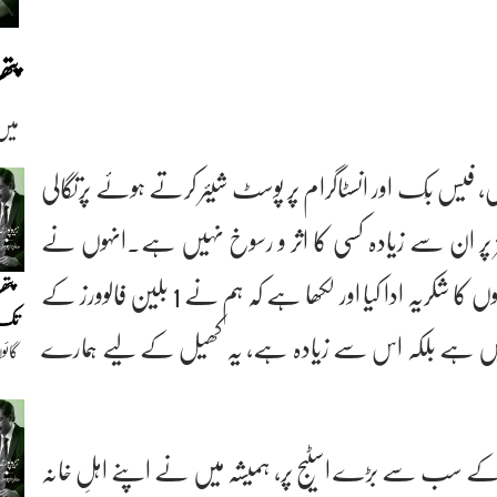
پت
میں
 فیس بْک اور انسٹاگرام پر پوسٹ شیئر کرتے ہوئے پرتگالی
مز پر ان سے زیادہ کسی کا اثر و رسوخ نہیں ہے۔انہوں نے
سوشل میڈیا پر پوسٹ شیئر کرتے ہوئے اپنے پرستاروں کا شکریہ ادا کیا اور لکھا ہے کہ ہم نے 1 بلین فالوورز کے
پتھ
تک(
ہیں ہے بلکہ اس سے زیادہ ہے، یہ کھیل کے لیے ہمارے
گائو
دیو
یا کے سب سے بڑے اسٹیج پر، ہمیشہ میں نے اپنے اہلِ خانہ