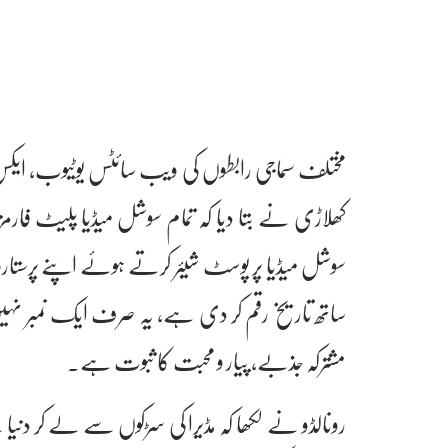
مختلف سماجی رابطوں کی ویب سائٹس یوٹیوب، ایکس،
کھلاڑی نے بتا دیا کہ تمام سوشل میڈیا پلیٹ فار
ساتھ تاریخ رقم کر دی ہے، یہ صرف ایک نمبر ن
مشترکہ جذبے، پیار و محبت کا ثبوت ہے۔
رونالڈو نے لکھا کہ مڈیرا کی سڑکوں سے لے کر دن