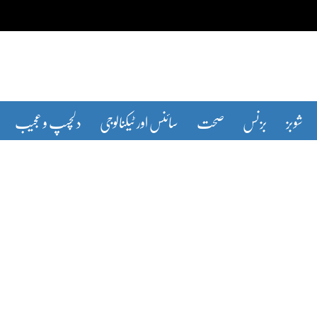
شوبز
بزنس
صحت
سائنس اور ٹیکنالوجی
دلچسپ و عجیب