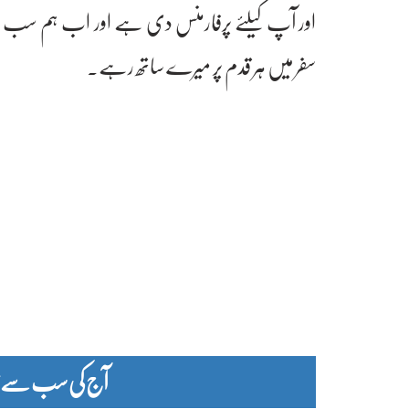
سفر میں ہر قدم پر میرے ساتھ رہے۔
آج کی سب سے زیا