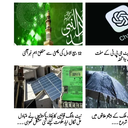
 چیٹ جی پی ٹی کے مفت
12 ربیع الاول کی چھٹی سے متعلق اہم خبر آگئی
ڑا تحفہ
ا، ملک کے بیشتر علاقوں میں
نیٹ بلنگ قوانین کا نفاذ ،پاکستانیوں نے متبادل
لہ شروع ...
حل نکال لیا،حکومت کیلئے نئی مشکل کھڑی ...