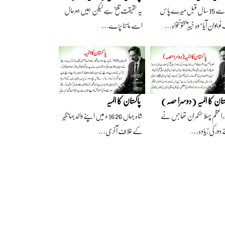
آج سے 15 سال قبل میرے پاس
یہ حقیقت تلخ ہے لیکن ہمیں بہرحال
وجوان آیا‘ وہ خیبرپختونخواہ…
اسے ماننا پڑے…
ستان کا المیہ (دوسرا حصہ)
پاکستان کا المیہ
راعظم پہلا حکمران تھا جس نے
شاہ جہاں 1626ء میں اپنے والد جہانگیر
 دور کی زیادہ…
کے خلاف آخری…