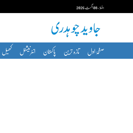
Ski
ہفتہ‬‮
،
08
اگست‬‮
2026
t
conten
صفحۂ اول
تازہ ترین
پاکستان
انٹرنیشنل
کھیل