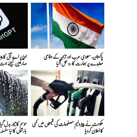
پاکستان، سعودی عرب اور ترکیہ کے دفاعی
اوپن اے آئی کا
معاہدے پر بھارت کا رد عمل آگیا
صارفین کیلئے بہت ب
حکومت نے پیٹرولیم مصنوعات کی قیمتوں میں کمی
موسم کا تیور بدل گی
کا اعلان کردیا
بارشوں کا نیا سلس