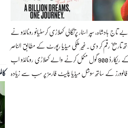
 بادشاہ، سْپر اسٹار پرتگالی کھلاڑی کرسٹیانو رونالڈو نے
 ارب فالوورز کے ساتھ تاریخ رقم کر دی۔غیر ملکی میڈیا رپورٹ کے مطابق الناصر
کے اسٹرائیکر، UEFA نیشنز لیگ میں اپنے کیریئر کے ریکارڈ 900 گول مکمل کرنے والے کھلاڑی رونالڈو اب
کال
میڈیا پلیٹ فارمز پر مشترکہ طور پر 1 بلین فالوورز کے ساتھ سوشل میڈیا پلیٹ فارمز پر سب سے زیادہ