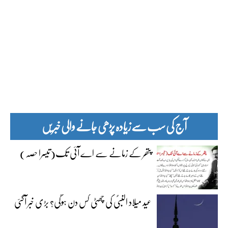
آج کی سب سے زیادہ پڑھی جانے والی خبریں
پتھر کے زمانے سے اے آئی تک(تیسرا حصہ)
عید میلاد النبیؐ کی چھٹی کس دن ہوگی؟ بڑی خبر آگئی