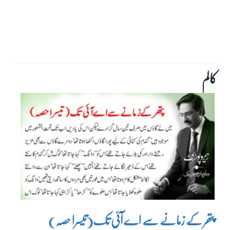
کالم
پتھر کے زمانے سے اے آئی تک(تیسرا حصہ)