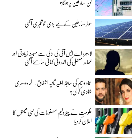
کن صارفین پرہوگا؟
سولر صارفین کے لیے بڑی خوشخبری آگئی
لاہور؛ اے ایس آئی کی لڑکی سے مبینہ زیادتی اور
تھانہ معطلی کی اندرونی کہانی سامنے آگئی
عماد وسیم کی سابقہ اہلیہ ثانیہ اشفاق نے دوسری
شادی کر لی؟
حکومت نے پیٹرولیم مصنوعات کی نئی قیمتوں کا
اعلان کردیا