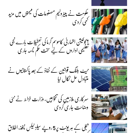
حکومت نے پیٹرولیم مصنوعات کی قیمتوں میں مزید
کمی کردی
ایجوکیشن اتھارٹی کاموسمِ گرما کی تعطیلات بارے نجی
تعلیمی اداروں کے لیے سخت حکم نامہ جاری
نیٹ بلنگ قوانین کے نفاذ کے بعد پاکستانیوں نے
متبادل حل نکال لیا
سرکاری ملازمین کی تنخواہیں، وزارت خزانہ نے نئی
وضاحت جاری کردی
بجلی کے ہر یونٹ پر 5 روپے سیلز ٹیکس نافذ، اطلاق