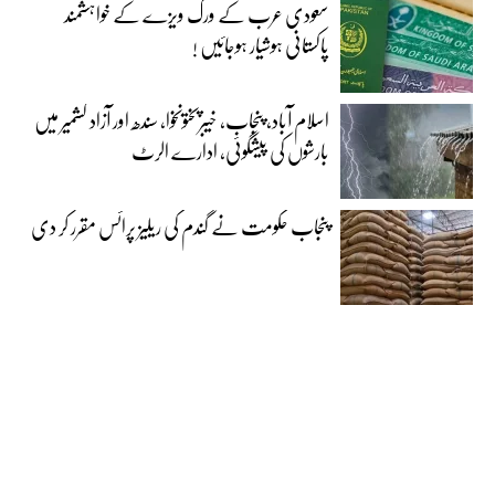
سعودی عرب کے ورک ویزے کے خواہشمند
پاکستانی ہوشیار ہوجائیں !
اسلام آباد، پنجاب، خیبرپختونخوا، سندھ اور آزاد کشمیر میں
بارشوں کی پیشگوئی، ادارے الرٹ
پنجاب حکومت نے گندم کی ریلیز پرائس مقرر کر دی‎