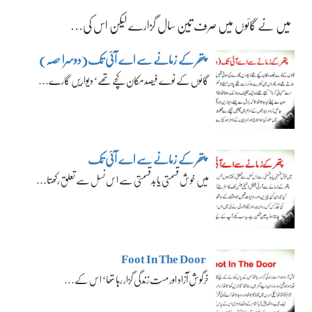
میں نے گائوں میں صرف تین سال گزارے لیکن اس کی…
پتھر کے زمانے سے اے آئی تک(دوسرا حصہ)
گائوں کے نوے فیصد مکان کچے تھے‘ دیواریں گارے…
پتھر کے زمانے سے اے آئی تک
میں خوش قسمتی یا بدقسمتی سے اس نسل سے تعلق رکھتا…
Foot In The Door
خرگوش آزاد اور مست زندگی گزار رہا تھا‘ اس کے…