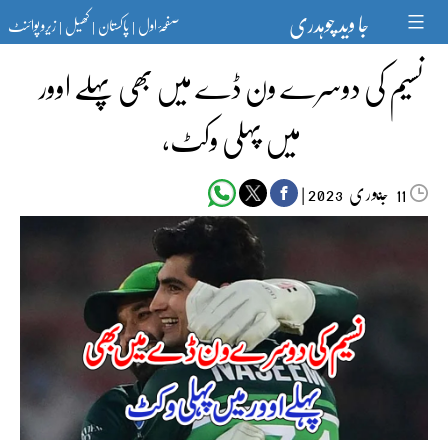
Ski
جا وید چوہدری
صفحۂ اول
پاکستان
کھیل
زیرو پوائنٹ
t
|
|
|
conten
نسیم کی دوسرے ون ڈے میں بھی پہلے اوور
میں پہلی وکٹ،
جنوری‬‮
|
2023
11