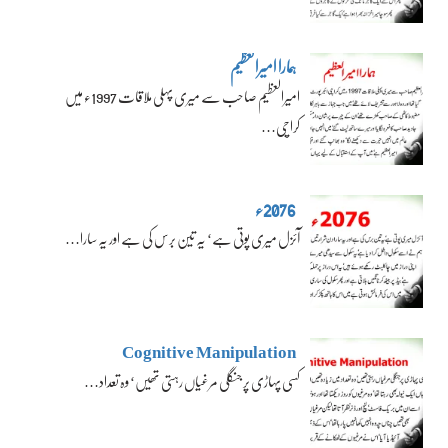
ہمارا امیرالعظیم
امیرالعظیم صاحب سے میری پہلی ملاقات 1997ء میں
کراچی…
2076ء
آئزل میری پوتی ہے‘ یہ تین برس کی ہے اور یہ سارا…
Cognitive Manipulation
کسی پہاڑی پر جنگلی مرغیاں رہتی تھیں‘ وہ تعداد…