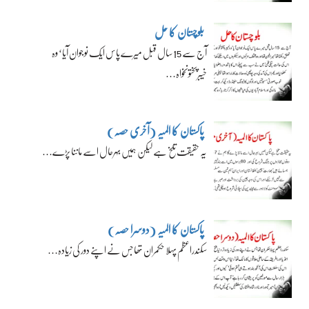
بلوچستان کا حل
آج سے 15 سال قبل میرے پاس ایک نوجوان آیا‘ وہ
خیبرپختونخواہ…
پاکستان کا المیہ (آخری حصہ)
یہ حقیقت تلخ ہے لیکن ہمیں بہرحال اسے ماننا پڑے…
پاکستان کا المیہ (دوسرا حصہ)
سکندراعظم پہلا حکمران تھا جس نے اپنے دور کی زیادہ…