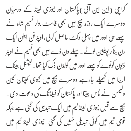
کراچی (این این آئی)پاکستان اور نیوزی لینڈ کے درمیان
دوسرے ایک روزہ میچ میں بھی فاسٹ بولر نسیم شاہ نے
پہلے ہی اوور میں پہلی وکٹ حاصل کرلی، اوپنر فن ایلن ایک
رن بناکر پویلین لوٹے۔پہلے ون ڈے میں بھی نسیم نے اوپنر
ڈیون کونوے کو پہلے اوور میں گولڈن ڈک کیا تھا۔نیشنل بینک
ارینا میں کھیلے جارہے دوسرے میچ میں کیوی کپتان کین
ولیمسن نے ٹاس جیتا اور پاکستان کو فیلڈنگ کی دعوت دی۔
میچ سے قبل نیوزی لینڈ ٹیم میں ایک تبدیلی کی گئی ہے جبکہ
قومی تیم میں کوئی تبدیلی نہیں کی گئی۔نیوزی لینڈ ٹیم میں