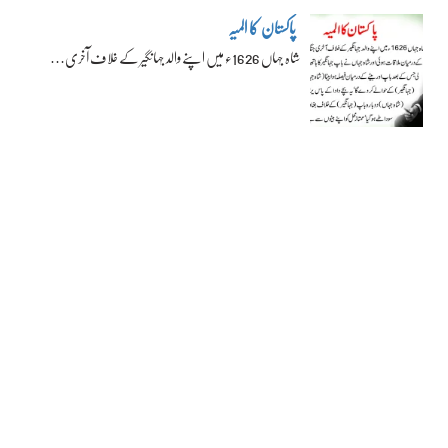
پاکستان کا المیہ
شاہ جہاں 1626ء میں اپنے والد جہانگیر کے خلاف آخری…