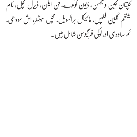
کپتان کین ولیمسن، ڈیون کونوے، فن ایلن، ڈیرل مچل، ٹام
لیتھم گلین فلپس، مائیکل برائسویل، مچل سینٹنر، اش سودھی،
ٹم ساودی اور لوکی فرگیوسن شامل ہیں۔