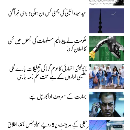
عید میلاد النبیؐ کی چھٹی کس دن ہوگی؟ بڑی خبر آگئی
حکومت نے پیٹرولیم مصنوعات کی قیمتوں میں کمی
کا اعلان کردیا
ایجوکیشن اتھارٹی کاموسمِ گرما کی تعطیلات بارے نجی
تعلیمی اداروں کے لیے سخت حکم نامہ جاری
بھارت کے معروف اداکار چل بسے
بجلی کے ہر یونٹ پر 5 روپے سیلز ٹیکس نافذ، اطلاق