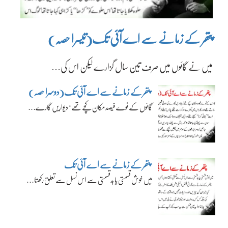
پتھر کے زمانے سے اے آئی تک(تیسرا حصہ)
میں نے گائوں میں صرف تین سال گزارے لیکن اس کی…
پتھر کے زمانے سے اے آئی تک(دوسرا حصہ)
گائوں کے نوے فیصد مکان کچے تھے‘ دیواریں گارے…
پتھر کے زمانے سے اے آئی تک
میں خوش قسمتی یا بدقسمتی سے اس نسل سے تعلق رکھتا…