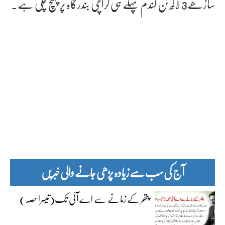
ساڑھے3 لاکھ ٹن گندم پہلے ہی کراچی بندرگاہ پرپہنچ چکی ہے۔
آج کی سب سے زیادہ پڑھی جانے والی خبریں
پتھر کے زمانے سے اے آئی تک(تیسرا حصہ)