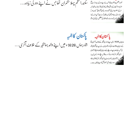
سکندراعظم پہلا حکمران تھا جس نے اپنے دور کی زیادہ…
پاکستان کا المیہ
شاہ جہاں 1626ء میں اپنے والد جہانگیر کے خلاف آخری…