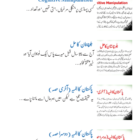
کسی پہاڑی پر جنگلی مرغیاں رہتی تھیں‘ وہ تعداد…
بلوچستان کا حل
آج سے 15 سال قبل میرے پاس ایک نوجوان آیا‘ وہ
خیبرپختونخواہ…
پاکستان کا المیہ (آخری حصہ)
یہ حقیقت تلخ ہے لیکن ہمیں بہرحال اسے ماننا پڑے…
پاکستان کا المیہ (دوسرا حصہ)