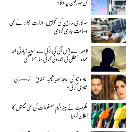
کن صارفین پرہوگا؟
سرکاری ملازمین کی تنخواہیں، وزارت خزانہ نے نئی
وضاحت جاری کردی
لاہور؛ اے ایس آئی کی لڑکی سے مبینہ زیادتی اور
تھانہ معطلی کی اندرونی کہانی سامنے آگئی
عماد وسیم کی سابقہ اہلیہ ثانیہ اشفاق نے دوسری
شادی کر لی؟
حکومت نے پیٹرولیم مصنوعات کی نئی قیمتوں کا
اعلان کردیا