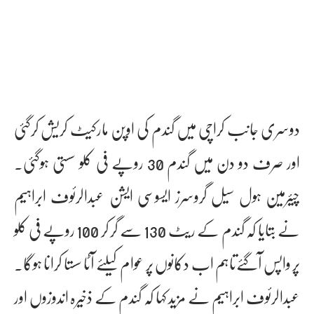
دوسری جانب کراچی میں گندم کی اوپن مارکیٹ کریش کرگئی
اور صرف دو دن میں گندم 30 روپے فی کلو سستی ہوگئی۔
چیئرمین ہول سیل گروسرز ایسوسی ایشن عبدالرئوف ابراہیم
نے بتایا کہ گندم کے ریٹ 130 سے گر کر 100 روپے فی کلو
پر واپس آگئےتاہم اب دکانوں پر عوام کیلئے آٹا سستا کرانا ہوگا۔
عبدالرئوف ابراہیم نے مزید کہا کہ گندم کے ذخیرہ اندوزوں اور