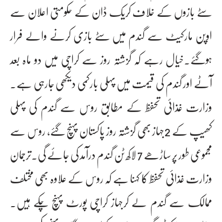
سٹے بازوں کے خلاف کریک ڈان کے حکومتی اعلان سے
اوپن مارکیٹ سے گندم میں سٹے بازی کرنے والے فرار
ہوگئے۔خیال رہے کہ گزشتہ روز سے کراچی میں دو ماہ بعد
آٹے اور گندم کی قیمت میں پہلی بارکمی دیکھی جارہی ہے۔
وزارت غذائی تحفظ کے مطابق روس سے گندم کی پہلی
کھیپ کے 2جہاز بھی گزشتہ روز پاکستان پہنچ گئے، روس سے
مجموعی طور پر ساڑھے 7 لاکھ ٹن گندم درآمد کی جائے گی۔ترجمان
وزارت غذائی تحفظ کا کہنا ہے کہ روس کے علاوہ بھی مختلف
ممالک سے گندم لے کرجہاز کراچی پورٹ پہنچ چکے ہیں۔