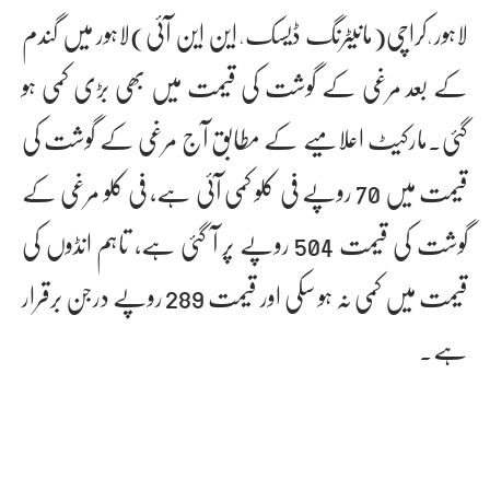
لاہور ٗ کراچی(مانیٹرنگ ڈیسک ٗ این این آئی)لاہور میں گندم
کے بعد مرغی کے گوشت کی قیمت میں بھی بڑی کمی ہو
گئی۔مارکیٹ اعلامیے کے مطابق آج مرغی کے گوشت کی
قیمت میں 70 روپے فی کلو کمی آئی ہے، فی کلو مرغی کے
گوشت کی قیمت 504 روپے پر آ گئی ہے، تاہم انڈوں کی
قیمت میں کمی نہ ہو سکی اور قیمت 289 روپے درجن برقرار
ہے۔