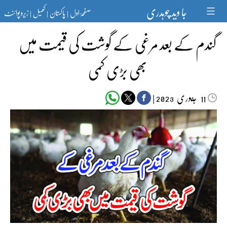
Ski
جا وید چوہدری
صفحۂ اول
پاکستان
کھیل
زیرو پوائنٹ
t
|
|
|
conten
گندم کے بعد مرغی کے گوشت کی قیمت میں
بھی بڑی کمی
جنوری‬‮
|
2023
11