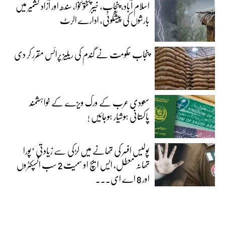
اسلام آباد، پنجاب، خیبرپختونخوا، سندھ اور آزاد کشمیر میں
بارشوں کی پیشگوئی، ادارے الرٹ
پنجاب حکومت نے گندم کی ریلیز پرائس مقرر کر دی‎
سعودی عرب کے ورک ویزے کے خواہشمند
پاکستانی ہوشیار ہوجائیں !
پولیس افسر کی تھانے میں لڑکی سے زیادتی ‘پورا
تھانہ معطل، ایس ایچ او سمیت 2 سب انسپکٹروں
اور 8 اے ای...