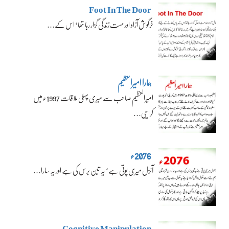
Foot In The Door
خرگوش آزاد اور مست زندگی گزار رہا تھا‘ اس کے…
ہمارا امیرالعظیم
امیرالعظیم صاحب سے میری پہلی ملاقات 1997ء میں
کراچی…
2076ء
آئزل میری پوتی ہے‘ یہ تین برس کی ہے اور یہ سارا…
Cognitive Manipulation