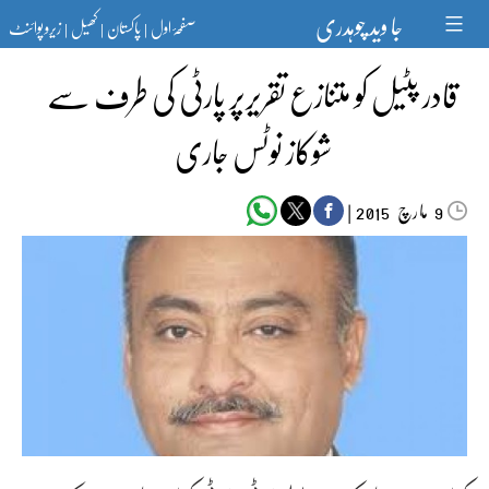
Ski
جا وید چوہدری
صفحۂ اول
پاکستان
کھیل
زیرو پوائنٹ
t
|
|
|
conten
قادر پٹیل کو متنازع تقریرپر پارٹی کی طرف سے
شوکاز نوٹس جاری
مارچ‬‮
|
2015
9