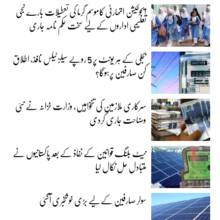
ایجوکیشن اتھارٹی کاموسمِ گرما کی تعطیلات بارے نجی
تعلیمی اداروں کے لیے سخت حکم نامہ جاری
بجلی کے ہر یونٹ پر 5 روپے سیلز ٹیکس نافذ، اطلاق
کن صارفین پرہوگا؟
سرکاری ملازمین کی تنخواہیں، وزارت خزانہ نے نئی
وضاحت جاری کردی
نیٹ بلنگ قوانین کے نفاذ کے بعد پاکستانیوں نے
متبادل حل نکال لیا
سولر صارفین کے لیے بڑی خوشخبری آگئی