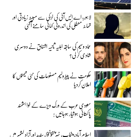
لاہور؛ اے ایس آئی کی لڑکی سے مبینہ زیادتی اور
تھانہ معطلی کی اندرونی کہانی سامنے آگئی
عماد وسیم کی سابقہ اہلیہ ثانیہ اشفاق نے دوسری
شادی کر لی؟
حکومت نے پیٹرولیم مصنوعات کی نئی قیمتوں کا
اعلان کردیا
سعودی عرب کے ورک ویزے کے خواہشمند
پاکستانی ہوشیار ہوجائیں !
اسلام آباد، پنجاب، خیبرپختونخوا، سندھ اور آزاد کشمیر میں