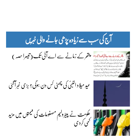
آج کی سب سے زیادہ پڑھی جانے والی خبریں
پتھر کے زمانے سے اے آئی تک(تیسرا حصہ)
عید میلاد النبیؐ کی چھٹی کس دن ہوگی؟ بڑی خبر آگئی
حکومت نے پیٹرولیم مصنوعات کی قیمتوں میں مزید
کمی کردی