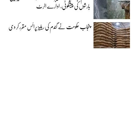
بارشوں کی پیشگوئی، ادارے الرٹ
پنجاب حکومت نے گندم کی ریلیز پرائس مقرر کر دی‎