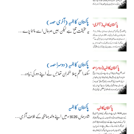
پاکستان کا المیہ (آخری حصہ)
یہ حقیقت تلخ ہے لیکن ہمیں بہرحال اسے ماننا پڑے…
پاکستان کا المیہ (دوسرا حصہ)
سکندراعظم پہلا حکمران تھا جس نے اپنے دور کی زیادہ…
پاکستان کا المیہ
شاہ جہاں 1626ء میں اپنے والد جہانگیر کے خلاف آخری…