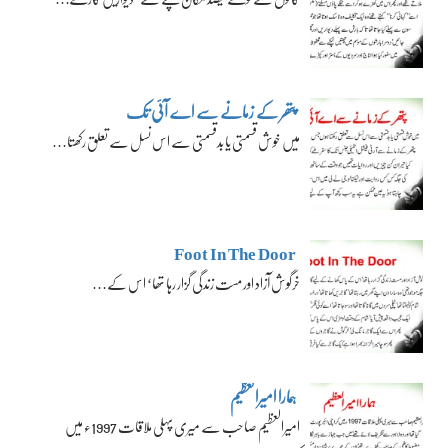
پتھر کے زمانے سے اے آئی تک
میں خوش قسمتی یا بدقسمتی سے اس نسل سے تعلق رکھتا…
Foot In The Door
خرگوش آزاد اور مست زندگی گزار رہا تھا‘ اس کے…
ہمارا امیرالعظیم
امیرالعظیم صاحب سے میری پہلی ملاقات 1997ء میں