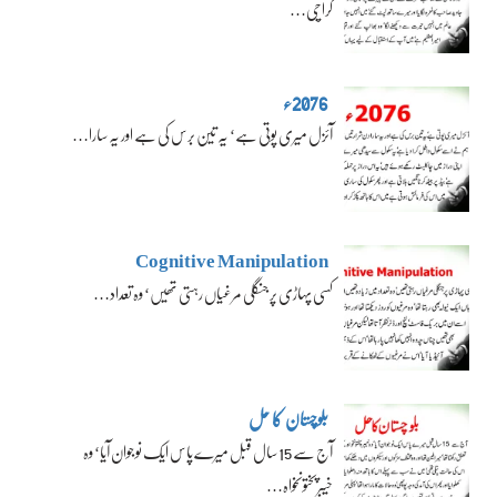
کراچی…
2076ء
آئزل میری پوتی ہے‘ یہ تین برس کی ہے اور یہ سارا…
Cognitive Manipulation
کسی پہاڑی پر جنگلی مرغیاں رہتی تھیں‘ وہ تعداد…
بلوچستان کا حل
آج سے 15 سال قبل میرے پاس ایک نوجوان آیا‘ وہ
خیبرپختونخواہ…