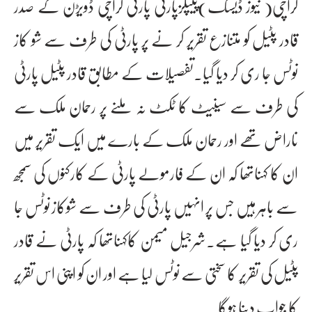
کراچی( نیوز ڈیسک)پیپلزپارٹی پارٹی کراچی ڈویڑن کے صدر
قادر پٹیل کو متنازع تقریر کر نے پر پارٹی کی طرف سے شو کاز
نوٹس جا ری کر دیا گیا۔تفصیلات کے مطابق قادر پٹیل پارٹی
کی طرف سے سینیٹ کا ٹکٹ نہ ملنے پر رحمان ملک سے
ناراض تھے اور رحمان ملک کے بارے میں ایک تقریر میں
ان کا کہناتھا کہ ان کے فارمولے پارٹی کے کارکنوں کی سمجھ
سے باہر ہیں جس پر انہیں پارٹی کی طرف سے شوکاز نوٹس جا
ری کر دیا گیا ہے۔شرجیل میمن کاکہناتھا کہ پارٹی نے قادر
پٹیل کی تقریر کا سختی سے نوٹس لیا ہے اور ان کو اپنی اس تقریر
کا جواب دینا ہوگا۔