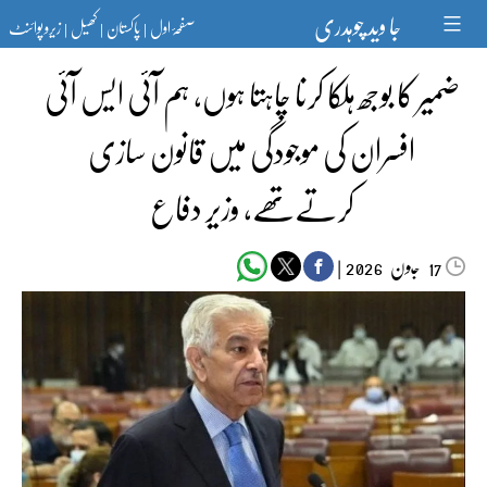
Ski
جا وید چوہدری
صفحۂ اول
پاکستان
کھیل
زیرو پوائنٹ
t
|
|
|
conten
ضمیر کا بوجھ ہلکا کرنا چاہتا ہوں، ہم آئی ایس آئی
افسران کی موجودگی میں قانون سازی
کرتےتھے، وزیر دفاع
جون‬‮
|
2026
17