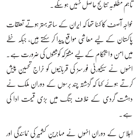
تاہم مطلوبہ نتائج حاصل نہیں ہو سکے۔
خواجہ آصف کا کہنا تھا کہ ایران کے ساتھ بہتر ہوتے تعلقات
پاکستان کے لیے معاشی مواقع پیدا کر سکتے ہیں، جبکہ خطے
میں امن و استحکام کے لیے مشترکہ کوششوں کی ضرورت ہے۔
انہوں نے سیکیورٹی فورسز کی قربانیوں کو خراج تحسین پیش
کرتے ہوئے کہا کہ گزشتہ چند برسوں کے دوران ملک نے
دہشت گردی کے خلاف جنگ میں بڑی قیمت ادا کی
ہے۔
اجلاس کے دوران انہوں نے مہاجرینِ کشمیر کی نمائندگی اور