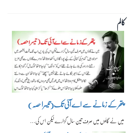
کالم
پتھر کے زمانے سے اے آئی تک(تیسرا حصہ)
میں نے گائوں میں صرف تین سال گزارے لیکن اس کی…