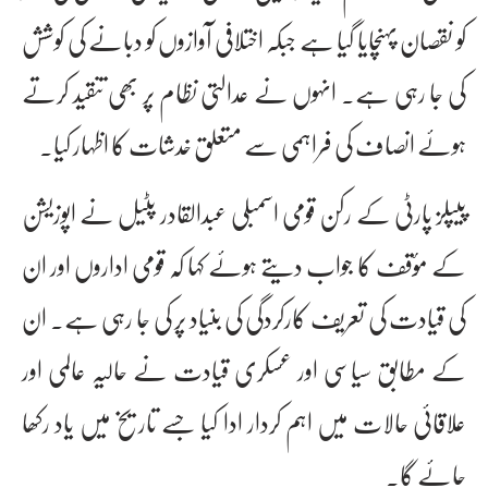
کو نقصان پہنچایا گیا ہے جبکہ اختلافی آوازوں کو دبانے کی کوشش
کی جا رہی ہے۔ انہوں نے عدالتی نظام پر بھی تنقید کرتے
ہوئے انصاف کی فراہمی سے متعلق خدشات کا اظہار کیا۔
پیپلز پارٹی کے رکن قومی اسمبلی عبدالقادر پٹیل نے اپوزیشن
کے مؤقف کا جواب دیتے ہوئے کہا کہ قومی اداروں اور ان
کی قیادت کی تعریف کارکردگی کی بنیاد پر کی جا رہی ہے۔ ان
کے مطابق سیاسی اور عسکری قیادت نے حالیہ عالمی اور
علاقائی حالات میں اہم کردار ادا کیا جسے تاریخ میں یاد رکھا
جائے گا۔