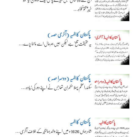
خیبرپختونخواہ…
پاکستان کا المیہ (آخری حصہ)
یہ حقیقت تلخ ہے لیکن ہمیں بہرحال اسے ماننا پڑے…
پاکستان کا المیہ (دوسرا حصہ)
سکندراعظم پہلا حکمران تھا جس نے اپنے دور کی زیادہ…
پاکستان کا المیہ
شاہ جہاں 1626ء میں اپنے والد جہانگیر کے خلاف آخری…