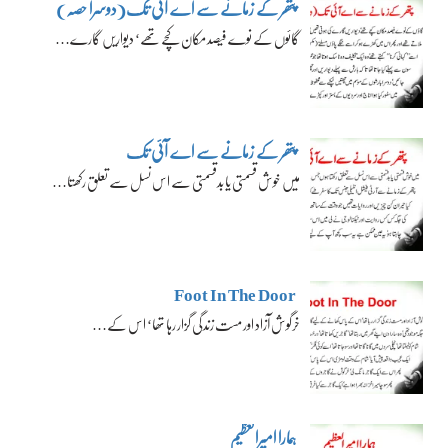
پتھر کے زمانے سے اے آئی تک(دوسرا حصہ)
گائوں کے نوے فیصد مکان کچے تھے‘ دیواریں گارے…
پتھر کے زمانے سے اے آئی تک
میں خوش قسمتی یا بدقسمتی سے اس نسل سے تعلق رکھتا…
Foot In The Door
خرگوش آزاد اور مست زندگی گزار رہا تھا‘ اس کے…
ہمارا امیرالعظیم