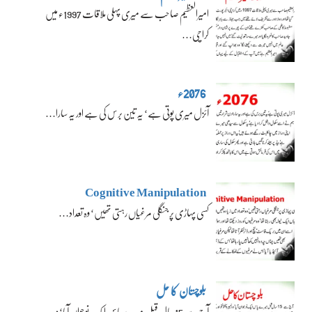
امیرالعظیم صاحب سے میری پہلی ملاقات 1997ء میں
کراچی…
2076ء
آئزل میری پوتی ہے‘ یہ تین برس کی ہے اور یہ سارا…
Cognitive Manipulation
کسی پہاڑی پر جنگلی مرغیاں رہتی تھیں‘ وہ تعداد…
بلوچستان کا حل
آج سے 15 سال قبل میرے پاس ایک نوجوان آیا‘ وہ