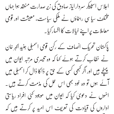
اجلاس اسپیکر سردار ایاز صادق کی زیر صدارت منعقد ہوا جہاں
مختلف سیاسی رہنماؤں نے ملکی سیاست، معیشت اور قومی
معاملات پر اپنے خیالات کا اظہار کیا۔
پاکستان تحریک انصاف کے رکن قومی اسمبلی جنید اکبر خان
نے خطاب کرتے ہوئے کہا کہ وہ تیسری مرتبہ ایوان میں
پہنچے ہیں اور اگر کبھی کسی کے حق پر ڈاکا ڈال کر اسمبلی میں
آئے ہوں تو وہ خود بھی اس عمل کی مذمت کرتے ہیں۔
انہوں نے دعویٰ کیا کہ ایوان میں موجود کئی افراد ریاستی
اداروں کی قیادت کی تعریف اس امید پر کرتے ہیں کہ