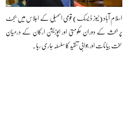
اسلام آباد (نیوز ڈ یسک) قومی اسمبلی کے اجلاس میں بجٹ
پر بحث کے دوران حکومتی اور اپوزیشن ارکان کے درمیان
سخت بیانات اور جوابی تنقید کا سلسلہ جاری رہا۔