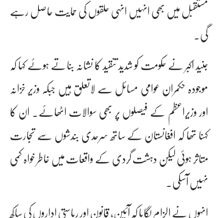
مستقبل میں بھی انہیں انہی حلقوں کی حمایت حاصل رہے
گی۔
جنید اکبر نے حکومت کو شدید تنقید کا نشانہ بناتے ہوئے کہا کہ
موجودہ حکمران عوامی مسائل سے لاتعلق ہیں جبکہ وزیر خزانہ
اور وزیراعظم کے فیصلوں پر بھی سوالات اٹھائے۔ ان کا
کہنا تھا کہ افغانستان کے ساتھ سرحدی بندشوں سے تجارت
متاثر ہوئی لیکن دہشت گردی کے واقعات میں خاطر خواہ کمی
نہیں آسکی۔
انہوں نے الزام لگایا کہ آئین، قانون اور ریاستی اداروں کی ساکھ