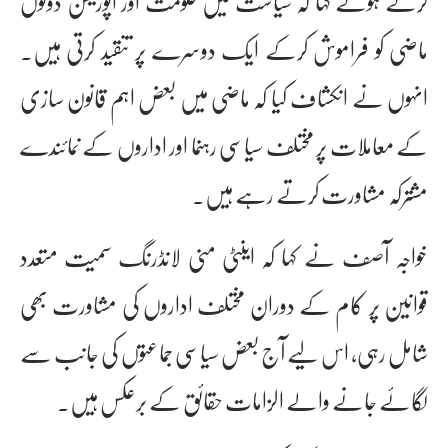
کرتے ہوئے کہا کہ سیاست میں حکومت اور اپوزیشن دونوں
ماضی کو فراموش کرکے ایک دوسرے پر تنقید کرتی ہیں۔
انہوں نے انکشاف کیا کہ ماضی میں بعض اہم قانون سازی
کے معاملات پر مختلف سیاسی رہنما اور اداروں کے نمائندے
مشترکہ مشاورت کرتے رہے ہیں۔
خواجہ آصف نے کہا کہ اینٹی منی لانڈرنگ سمیت متعدد
قوانین پر کام کے دوران مختلف اداروں کی مشاورت بھی
شامل رہی، اس لیے آج بعض سیاسی جماعتوں کی جانب سے
لگائے جانے والے الزامات حقائق کے برعکس ہیں۔