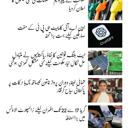
اعلان کردیا
اوپن اے آئی کا چیٹ جی پی ٹی کے مفت
صارفین کیلئے بہت بڑا تحفہ
نیٹ بلنگ قوانین کا نفاذ ،پاکستانیوں نے متبادل
حل نکال لیا،حکومت کیلئے نئی مشکل کھڑی ہوگئی
تھائی لینڈ؛ دورانِ پرواز خاتون کیساتھ نازیبا حرکات پر
پاکستانی سیاح گرفتار
گریڈ 17 سے 22 تک افسران کیلئے ٹرانسپورٹ الاؤنس
میں بڑا اضافہ