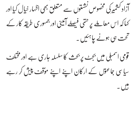
آزاد کشمیر کی مخصوص نشستوں سے متعلق بھی اظہار خیال کیا اور
کہا کہ اس معاملے پر حتمی فیصلے آئینی اور جمہوری طریقہ کار کے
تحت ہی ہونے چاہئیں۔
قومی اسمبلی میں بجٹ پر بحث کا سلسلہ جاری ہے اور مختلف
سیاسی جماعتوں کے ارکان اپنے اپنے مؤقف پیش کر رہے
ہیں۔