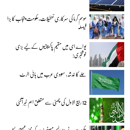
موسم گرما کی سرکاری تعطیلات،حکومت پنجاب کا بڑا
فیصلہ
یو اے ای میں مقیم پاکستانیوں کے لیے بڑی
خوشخبری!
حملے کا خدشہ، سعودی عرب میں ہائی الرٹ
12 ربیع الاول کی چھٹی سے متعلق اہم خبر آگئی
حکومت نے پیٹرولیم مصنوعات کی نئی قیمتوں کا