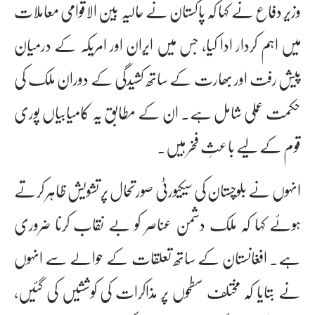
وزیر دفاع نے کہا کہ پاکستان نے حالیہ بین الاقوامی معاملات
میں اہم کردار ادا کیا، جس میں ایران اور امریکہ کے درمیان
پیش رفت اور بھارت کے ساتھ کشیدگی کے دوران ملک کی
حکمت عملی شامل ہے۔ ان کے مطابق یہ کامیابیاں پوری
قوم کے لیے باعثِ فخر ہیں۔
انہوں نے بلوچستان کی سیکیورٹی صورتحال پر تشویش ظاہر کرتے
ہوئے کہا کہ ملک دشمن عناصر کو بے نقاب کرنا ضروری
ہے۔ افغانستان کے ساتھ تعلقات کے حوالے سے انہوں
نے بتایا کہ مختلف سطحوں پر مذاکرات کی کوششیں کی گئیں،