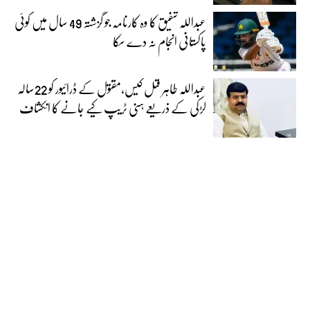
عبداللہ شفیق کا وہ کارنامہ جو گزشتہ 49 سال میں کوئی
پاکستانی انجام نہ دے سکا
عبداللہ طاہر قتل کیس،مقتول کے ڈرائیور کو 22سالہ
لڑکی کے ذریعے ہنی ٹریپ کیے جانے کا انکشاف