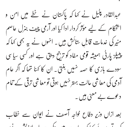
عبدالقادر پٹیل نے کہا کہ پاکستان نے خطے میں امن و
استحکام کے لیے مؤثر کردار ادا کیا اور آرمی چیف جنرل عاصم
منیر کی خدمات قابلِ ستائش ہیں۔ انہوں نے یہ بھی کہا کہ
پیپلز پارٹی ہمیشہ قومی مفاد کو ترجیح دیتی ہے اور کسی سیاسی
سودے بازی کا حصہ نہیں بنتی۔ ان کا کہنا تھا کہ اگر عام
آدمی کی معاشی حالت بہتر نہیں ہوتی تو معاشی ترقی کے تمام
دعوے بے معنی ہیں۔
بعد ازاں وزیر دفاع خواجہ آصف نے ایوان سے خطاب