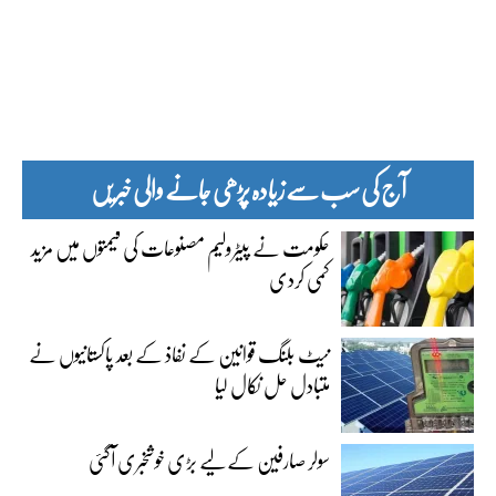
آج کی سب سے زیادہ پڑھی جانے والی خبریں
حکومت نے پیٹرولیم مصنوعات کی قیمتوں میں مزید
کمی کردی
نیٹ بلنگ قوانین کے نفاذ کے بعد پاکستانیوں نے
متبادل حل نکال لیا
سولر صارفین کے لیے بڑی خوشخبری آگئی