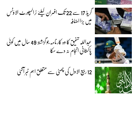
گریڈ 17 سے 22 تک افسران کیلئے ٹرانسپورٹ الاؤنس
میں بڑا اضافہ
عبداللہ شفیق کا وہ کارنامہ جو گزشتہ 49 سال میں کوئی
پاکستانی انجام نہ دے سکا
12 ربیع الاول کی چھٹی سے متعلق اہم خبر آگئی