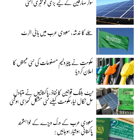
سولر صارفین کے لیے بڑی خوشخبری آگئی
حملے کا خدشہ، سعودی عرب میں ہائی الرٹ
حکومت نے پیٹرولیم مصنوعات کی نئی قیمتوں کا
اعلان کردیا
نیٹ بلنگ قوانین کا نفاذ ،پاکستانیوں نے متبادل
حل نکال لیا،حکومت کیلئے نئی مشکل کھڑی ہوگئی
سعودی عرب کے ورک ویزے کے خواہشمند
پاکستانی ہوشیار ہوجائیں !