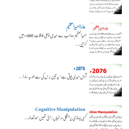
ہمارا امیرالعظیم
امیرالعظیم صاحب سے میری پہلی ملاقات 1997ء میں
کراچی…
2076ء
آئزل میری پوتی ہے‘ یہ تین برس کی ہے اور یہ سارا…
Cognitive Manipulation
کسی پہاڑی پر جنگلی مرغیاں رہتی تھیں‘ وہ تعداد…