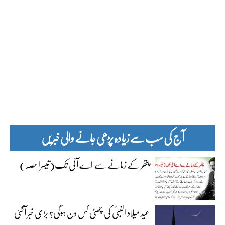
آج کی سب سے زیادہ پڑھی جانے والی خبریں
پتھر کے زمانے سے اے آئی تک(تیسرا حصہ)
عید میلاد النبیؐ کی چھٹی کس دن ہوگی؟ بڑی خبر آگئی