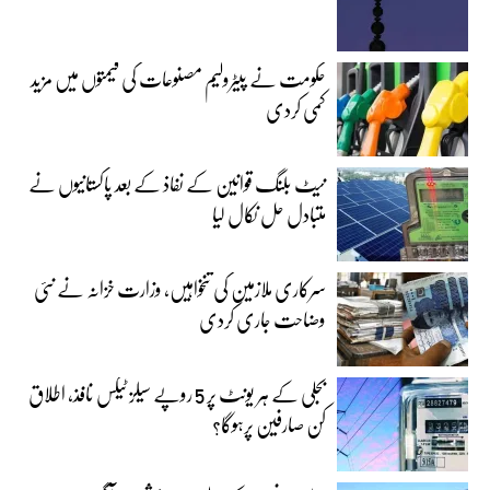
حکومت نے پیٹرولیم مصنوعات کی قیمتوں میں مزید
کمی کردی
نیٹ بلنگ قوانین کے نفاذ کے بعد پاکستانیوں نے
متبادل حل نکال لیا
سرکاری ملازمین کی تنخواہیں، وزارت خزانہ نے نئی
وضاحت جاری کردی
بجلی کے ہر یونٹ پر 5 روپے سیلز ٹیکس نافذ، اطلاق
کن صارفین پرہوگا؟