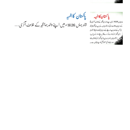
پاکستان کا المیہ
شاہ جہاں 1626ء میں اپنے والد جہانگیر کے خلاف آخری…