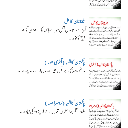
بلوچستان کا حل
آج سے 15 سال قبل میرے پاس ایک نوجوان آیا‘ وہ
خیبرپختونخواہ…
پاکستان کا المیہ (آخری حصہ)
یہ حقیقت تلخ ہے لیکن ہمیں بہرحال اسے ماننا پڑے…
پاکستان کا المیہ (دوسرا حصہ)
سکندراعظم پہلا حکمران تھا جس نے اپنے دور کی زیادہ…