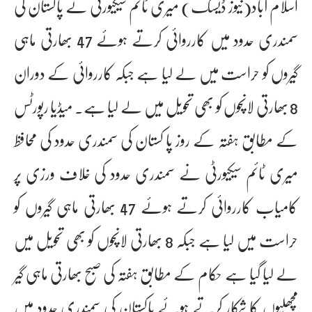
اسلام آباد(نیوز ڈیسک) میری ٹائم سیکیورٹی نے پاکستان کی
سمندری حدود میں کارروائی کرتے ہوئے 47 بھارتی ماہی
گیروں کو حراست میں لے لیا ہے جبکہ کارروائی کے دوران
8 بھارتی لانچوں کو بھی تحویل میں لے لیا ہے۔ میڈیا رپورٹس
کے مطابق ہفتہ کے روز پا کستان کی سمندری حدود کی محافظ
میری ٹائم سیکیورٹی نے سمندری حدود کی خلاف ورزی پر
کامیاب کارروائی کرتے ہوئے 47 بھارتی ماہی گیروں کو
حراست میں لیا ہے جبکہ 8 بھارتی لانچوں کو بھی تحویل میں
لے لیا گیا ہے حکام کے مطابق ہفتہ کی صبح بھارتی ماہی گیر
مچھلیوں کا شکار کرتے ہوئے پاکستان کی سمندری حدود میں