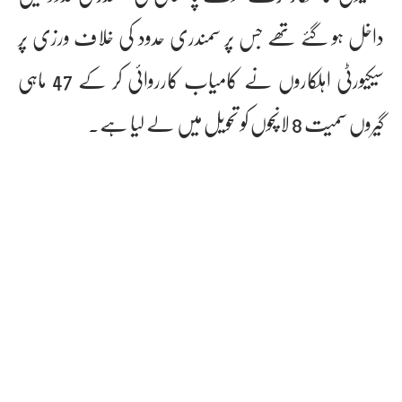
داخل ہو گئے تھے جس پر سمندری حدود کی خلاف ورزی پر
سیکیورٹی اہلکاروں نے کامیاب کارروائی کر کے 47 ماہی
گیروں سمیت 8 لانچوں کو تحویل میں لے لیا ہے۔