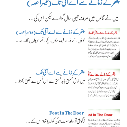
پتھر کے زمانے سے اے آئی تک(تیسرا حصہ)
میں نے گائوں میں صرف تین سال گزارے لیکن اس کی…
پتھر کے زمانے سے اے آئی تک(دوسرا حصہ)
گائوں کے نوے فیصد مکان کچے تھے‘ دیواریں گارے…
پتھر کے زمانے سے اے آئی تک
میں خوش قسمتی یا بدقسمتی سے اس نسل سے تعلق رکھتا…
Foot In The Door
خرگوش آزاد اور مست زندگی گزار رہا تھا‘ اس کے…