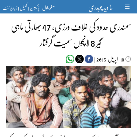
Ski
جا وید چوہدری
صفحۂ اول
پاکستان
کھیل
زیرو پوائنٹ
t
|
|
|
conten
سمندری حدود کی خلاف ورزی، 47 بھارتی ماہی
گیر 8 لانچوں سمیت گرفتار
اپریل‬‮
|
2015
18