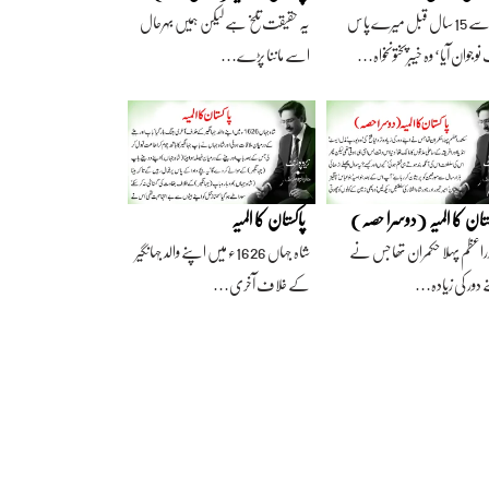
آج سے 15 سال قبل میرے پاس
یہ حقیقت تلخ ہے لیکن ہمیں بہرحال
وجوان آیا‘ وہ خیبرپختونخواہ…
اسے ماننا پڑے…
ستان کا المیہ (دوسرا حصہ)
پاکستان کا المیہ
راعظم پہلا حکمران تھا جس نے
شاہ جہاں 1626ء میں اپنے والد جہانگیر
 دور کی زیادہ…
کے خلاف آخری…