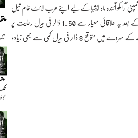
ی آرامکو آئندہ ماہ ایشیا کے لیے اپنے عرب لائٹ خام تیل
پت
کی قیمت 11 ڈالر فی بیرل کم کرے گی۔اس کمی کے بعد یہ علاقائی معیار سے 1.50 ڈالر فی بیرل رعایت پر
دستیاب ہوگا۔ واضح رہے کہ یہ کمی امریکی جریدے کے سروے میں متوقع 8 ڈالر فی بیرل کمی سے بھی زیادہ
میں
پتھ
تک(
گائو
دیو