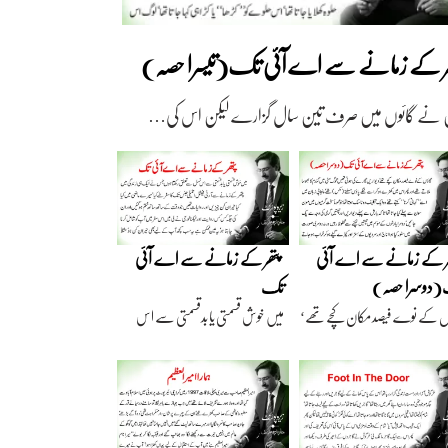
ھر کے زمانے سے اے آئی تک(تیسرا حصہ)
 نے گائوں میں صرف تین سال گزارے لیکن اس کی…
ر کے زمانے سے اے آئی
پتھر کے زمانے سے اے آئی
دوسرا حصہ)
تک
ں کے نوے فیصد مکان کچے تھے‘
میں خوش قسمتی یا بدقسمتی سے اس
اریں گارے…
نسل سے تعلق رکھتا…