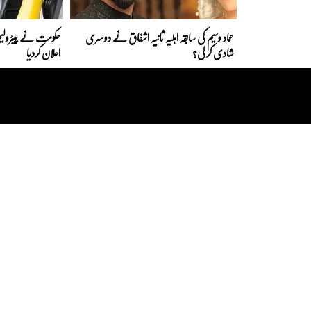
عماد وسیم کی سابقہ اہلیہ ثانیہ اشفاق نے دوسری
حکومت نے پیٹرولیم
شادی کر لی؟
اعلان کردیا