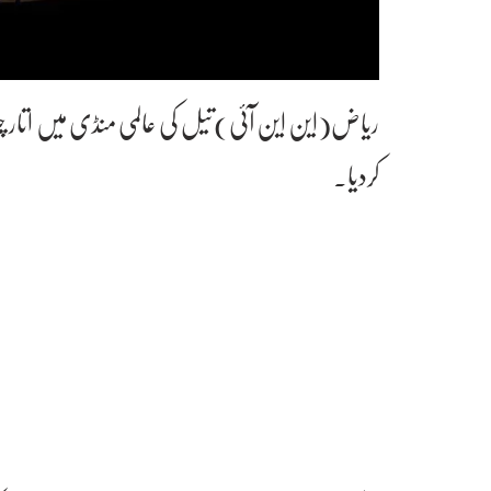
ریاض(این این آئی)تیل کی عالمی منڈی میں اتار چ
کردیا۔