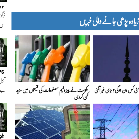
or
خرگوش
دہ پڑھی جانے والی خبریں
اس
076
آئزل
 چھٹی کس دن ہوگی؟ بڑی خبر آگئی
حکومت نے پیٹرولیم مصنوعات کی قیمتوں میں مزید
ہے ا
کمی کردی
بلو