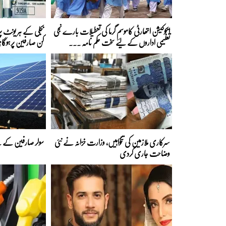
ایجوکیشن اتھارٹی کاموسمِ گرما کی تعطیلات بارے نجی
تعلیمی اداروں کے لیے سخت حکم نامہ ...
کن صارفین پرہوگا؟
سرکاری ملازمین کی تنخواہیں، وزارت خزانہ نے نئی
سولر صارفین کے لی
وضاحت جاری کردی