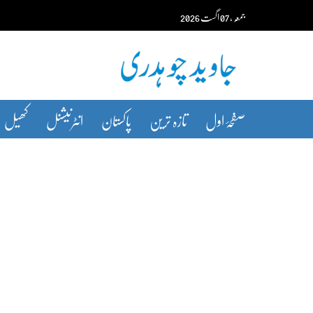
Ski
جمعہ‬‮
،
07
اگست‬‮
2026
t
conten
صفحۂ اول
تازہ ترین
پاکستان
انٹرنیشنل
کھیل