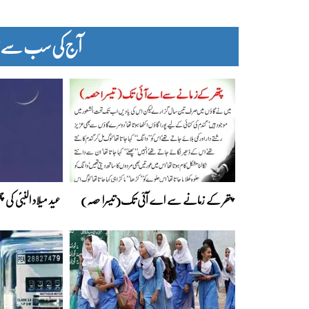
آج کی سب سے زیا
پتھر کے زمانے سے اے آئی تک(تیسرا حصہ)
عید میلاد النبیؐ کی