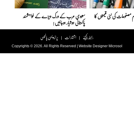
 مصنوعات کی نئی قیمتوں کا
سعودی عرب کے ورک ویزے کے خواہشمند
پاکستانی ہوشیار ہوجائیں !
رابطہ کیجئے
اشتہارات
پرائیویسی پالیسی
|
|
Copyrights © 2026. All Rights Reserved |
Website Designer
Microsol