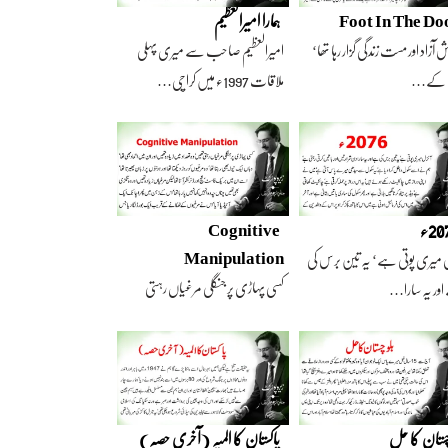
Foot In The Do
ہمارا امیرالعظیم
 آزاد اور مست زندگی گزار رہا تھا‘
امیرالعظیم صاحب سے میری پہلی
 کے…
ملاقات 1997ء میں کراچی…
2ء
Cognitive
Manipulation
 میری پوتی ہے‘ یہ تین برس کی
کسی پہاڑی پر جنگلی مرغیاں رہتی
ور یہ سارا…
تھیں‘ وہ تعداد…
چستان کا حل
پاکستان کا المیہ (آخری حصہ)