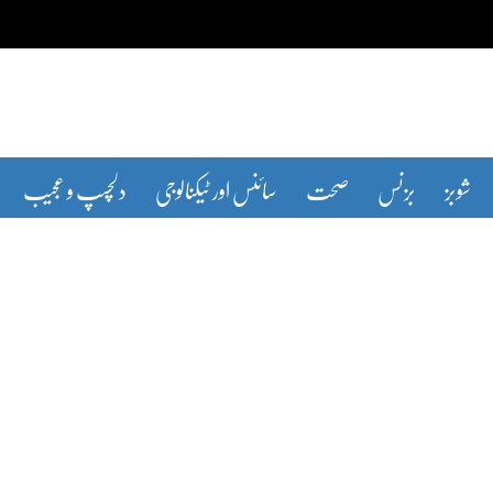
شوبز
بزنس
صحت
سائنس اور ٹیکنالوجی
دلچسپ و عجیب