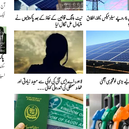
ایک ن
بجلی کے ہر یونٹ پر 5 روپے سیلز ٹیکس نافذ، اطلاق
نیٹ بلنگ قوانین کے نفاذ کے بعد پاکستانیوں نے
متبادل حل نکال لیا
پاک
سکند
اپنے
ے بڑی خوشخبری آگئی
لاہور؛ اے ایس آئی کی لڑکی سے مبینہ زیادتی اور
تھانہ معطلی کی اندرونی کہانی ...