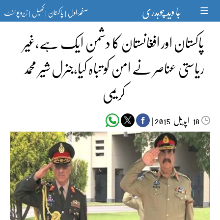
Ski
جا وید چوہدری
صفحۂ اول
پاکستان
کھیل
زیرو پوائنٹ
t
|
|
|
conten
پاکستان اور افغانستان کا دشمن ایک ہے،غیر
ریاستی عناصر نے امن کو تباہ کیا،جنرل شیر محمد
کریمی
اپریل‬‮
|
2015
18