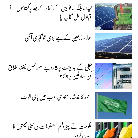
نیٹ بلنگ قوانین کے نفاذ کے بعد پاکستانیوں نے
متبادل حل نکال لیا
سولر صارفین کے لیے بڑی خوشخبری آگئی
بجلی کے ہر یونٹ پر 5 روپے سیلز ٹیکس نافذ، اطلاق
کن صارفین پرہوگا؟
حملے کا خدشہ، سعودی عرب میں ہائی الرٹ
حکومت نے پیٹرولیم مصنوعات کی نئی قیمتوں کا
اعلان کردیا