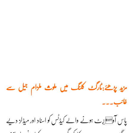
مزید پڑھئے:ٹارگٹ کلنگ میں ملوث ملزام جیل سے
غائب۔۔۔
پاس آو¿ٹ ہونے والے کیڈٹس کو اسناد اور میڈلز دیے