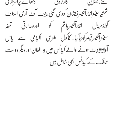
گئے،بہترین کارکردگی دکھانےپراعزازی
شمشیرسینئرانڈرآفیسرذیشان کودی گئی،چیف آف آرمی اسٹاف
گولڈمیڈل انڈرآفیسرہاشم کو اورصدارتی تمغہ
سینئرآفیسرقیصرکودیاگیا۔کاکول ملٹری اکیڈمی سے پاس
آو¿ٹ ہونے والے کیڈٹس میں 6 افغان اور دیگر دوست
ممالک کے کیڈٹس بھی شامل ہیں۔