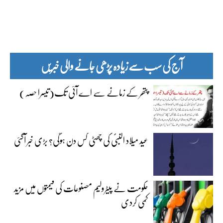
آج کی سب سے زیادہ پڑھی جانے والی خبریں
پتھر کے زمانے سے اے آئی تک(تیسرا حصہ)
عید میلاد النبیؐ کی چھٹی کس دن ہوگی؟ بڑی خبر آگئی
حکومت نے پیٹرولیم مصنوعات کی قیمتوں میں مزید
کمی کردی