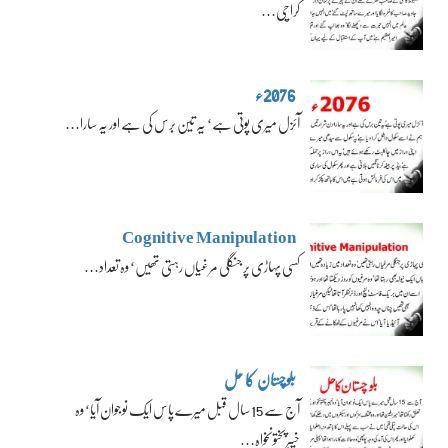
کراچی…
2076ء
آئزل میری پوتی ہے‘ یہ تین برس کی ہے اور یہ سارا…
Cognitive Manipulation
کسی پہاڑی پر جنگلی مرغیاں رہتی تھیں‘ وہ تعداد…
بلوچستان کا حل
آج سے 15 سال قبل میرے پاس ایک نوجوان آیا‘ وہ
خیبرپختونخواہ…