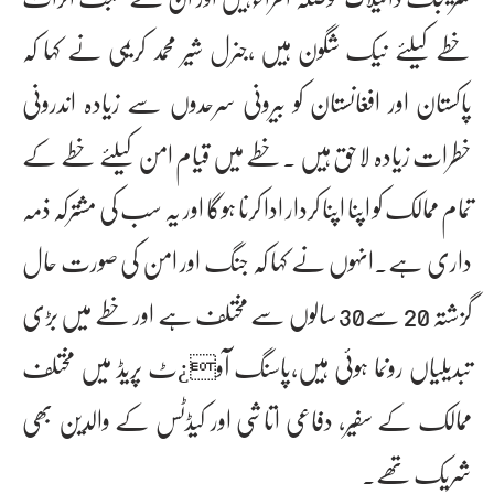
خطے کیلئے نیک شگون ہیں ،جنرل شیر محمد کریمی نے کہا کہ
پاکستان اور افغانستان کو بیرونی سرحدوں سے زیادہ اندرونی
خطرات زیادہ لاحق ہیں ۔خطے میں قیام امن کیلئے خطے کے
تمام ممالک کو اپنا اپنا کردار ادا کرنا ہوگا اور یہ سب کی مشترکہ ذمہ
داری ہے۔انہوں نے کہا کہ جنگ اور امن کی صورت حال
گزشتہ 20 سے30 سالوں سے مختلف ہے اور خطے میں بڑی
تبدیلیاں رونما ہوئی ہیں،پاسنگ آو¿ٹ پریڈ میں مختلف
ممالک کے سفیر، دفاعی اتاشی اور کیڈٹس کے والدین بھی
شریک تھے۔