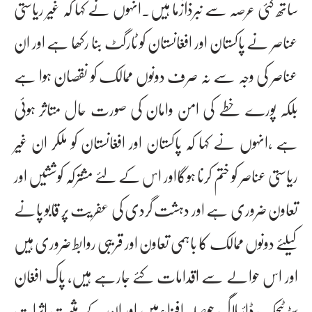
ساتھ کئی عرصہ سے نبرذآزما ہیں۔انہوں نے کہا کہ غیر ریاستی
عناصر نے پاکستان اور افغانستان کو ٹارگٹ بنا رکھا ہے اور ان
عناصر کی وجہ سے نہ صرف دونوں ممالک کو نقصان ہوا ہے
بلکہ پورے خطے کی امن وامان کی صورت حال متاثر ہوئی
ہے ،انہوں نے کہا کہ پاکستان اور افغانستان کو ملکر ان غیر
ریاستی عناصر کو ختم کرنا ہوگااور اس کے لئے مشترکہ کوششیں اور
تعاون ضروری ہے اور دہشت گردی کی عفریت پر قابو پانے
کیلئے دونوں ممالک کا باہمی تعاون اور قریبی روابط ضروری ہیں
اور اس حوالے سے اقدامات کئے جارہے ہیں، پاک افغان
سٹرٹیجک ڈائیلاگ حوصلہ افزاءہیں اور ان کے مثبت اثرات