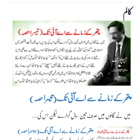
کالم
پتھر کے زمانے سے اے آئی تک(تیسرا حصہ)
میں نے گائوں میں صرف تین سال گزارے لیکن اس کی…
پتھر کے زمانے سے اے آئی تک(دوسرا حصہ)
گائوں کے نوے فیصد مکان کچے تھے‘ دیواریں گارے…