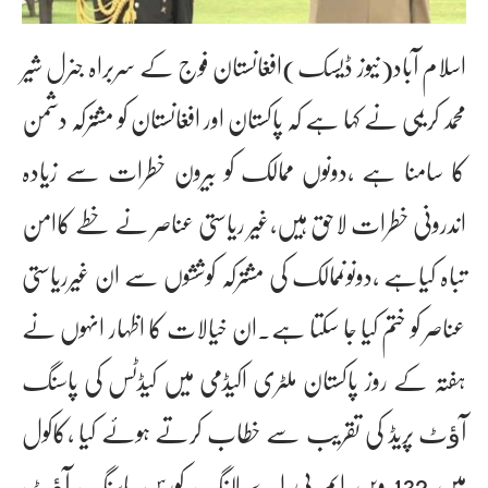
اسلام آباد(نیوز ڈیسک)افغانستان فوج کے سربراہ جنرل شیر
محمد کریمی نے کہا ہے کہ پاکستان اور افغانستان کو مشترکہ دشمن
کا سامنا ہے ،دونوں ممالک کو بیرون خطرات سے زیادہ
اندرونی خطرات لاحق ہیں،غیر ریاستی عناصر نے خطے کاامن
تباہ کیاہے ،دونوںممالک کی مشترکہ کوششوں سے ان غیرریاستی
عناصر کو ختم کیا جا سکتا ہے۔ان خیالات کا اظہار انہوں نے
ہفتہ کے روز پاکستان ملٹری اکیڈمی میں کیڈٹس کی پاسنگ
آﺅٹ پریڈ کی تقریب سے خطاب کرتے ہوئے کیا ،کاکول
میں 132 ویں ایم پی اے لانگ کورس پاسنگ آﺅٹ