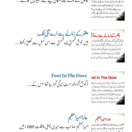
پتھر کے زمانے سے اے آئی تک
میں خوش قسمتی یا بدقسمتی سے اس نسل سے تعلق رکھتا…
Foot In The Door
خرگوش آزاد اور مست زندگی گزار رہا تھا‘ اس کے…
ہمارا امیرالعظیم
امیرالعظیم صاحب سے میری پہلی ملاقات 1997ء میں