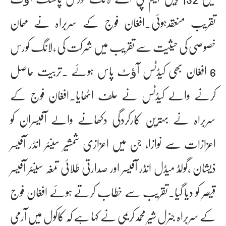
تقریب منعقدہوئی۔افغان فوج کے سربراہ نے مہمان
خصوصی کی حیثیت سے تقریب میں شرکت کی ،لانگ کورس
6 افغان بھی کیڈٹس آﺅٹ پاس ہوئے ۔تربیت حاصل
کرنے والے کیڈٹس نے حلف اٹھایا۔افغان فوج کے
سربراہ نے بہترین کارکردگی دکھانے والے آفیسران کو
اعزازات سے نوازا، جن میں اعزازی شمشیر سینئر انڈر آفیسر
ذیشان ،گولڈ میڈل انڈر آفیسر اور صدارتی طلائی تمغہ سینئر آفیسر
قیصر کو دیا گیا۔تقریب سے خطاب کرتے ہوئے افغان فوج
کے سربراہ جنرل شیر محمدکریمی نے کہا ہے کہ کاکول میں آرمی