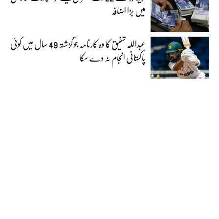
میں بڑا اضافہ
عبداللہ شفیق کا وہ کارنامہ جو گزشتہ 49 سال میں کوئی
پاکستانی انجام نہ دے سکا