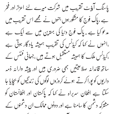
پاسنگ آﺅٹ تقریب میں شرکت میرے لئے اعزاز اور فخر
ہے ،پاک فوج کا مشکورہوں جنہوں نے مجھے اس تقریب میں
مدعو کیا ہے۔پاک فوج دنیا کی بہترین میں سے ایک ہے
،انہوں نے کہا کہ کیڈٹس کی تقریب ہمیشہ یادگار ہوتی ہے
،کیڈٹس ملک کا ہمیشہ مستقبل ہوتے ہیں ،جسمانی فٹنس کے
ساتھ قائدانہ صلاحیتیں بھی ضروری ہیں اور پیشہ وارانہ ذمہ
داریوں کو پورا کرتے ہوئے کروڑوں لوگوں کی زندگیوں کو بچایا جا
سکتا ہے افغان سربراہ نے کہا کہ پاکستان اور افغانستان کو
مشترکہ دشمن کا سامنا ہے اور دونوں ممالک ان دشمنوں کے