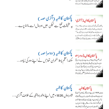
پاکستان کا المیہ (آخری حصہ)
یہ حقیقت تلخ ہے لیکن ہمیں بہرحال اسے ماننا پڑے…
پاکستان کا المیہ (دوسرا حصہ)
سکندراعظم پہلا حکمران تھا جس نے اپنے دور کی زیادہ…
پاکستان کا المیہ
شاہ جہاں 1626ء میں اپنے والد جہانگیر کے خلاف آخری…