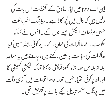
این اے 122 میں ایاز صادق کے تحفظات اس بات کی
دلیل ہیں کہ دال میں کچھ کالا ہے۔ ریٹرننگ افسر ماتحت
نہیں تو شفاف الیکشن کیسے ہوں گے۔ انہوں نے کہا کہ
حکومت نے مذاکرات کی بحالی کے لیے کوئی رابطہ نہیں کیا۔
مذاکرات کی سیاست پر یقین رکھتے ہیں ، چاہتے ہیں یہ معاملہ
جلد از جلد حل ہو۔ شاہ محمود قریشی کا کہنا تھا کہ الیکشن کمیشن کا
ا?ر اوز پر کوئی اختیار نہیں تھا۔ عام انتخابات میں آخری وقت
میں پولنگ سکیم تبدیل کیے جانے پر تشویش تھی۔