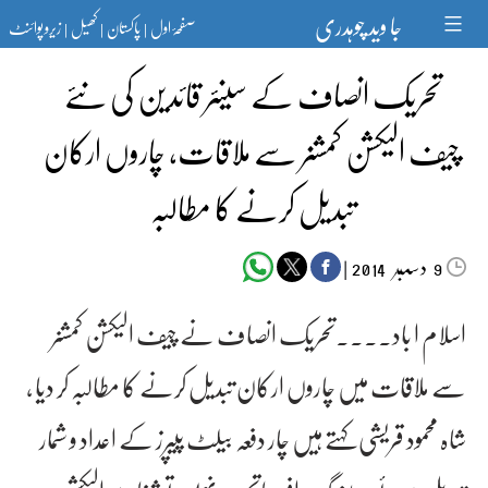
Ski
جا وید چوہدری
صفحۂ اول
پاکستان
کھیل
زیرو پوائنٹ
t
|
|
|
conten
تحریک انصاف کے سینئر قائدین کی نئے
چیف الیکشن کمشنر سے ملاقات، چاروں ارکان
تبدیل کرنے کا مطالبہ
دسمبر‬‮
|
2014
9
اسلام ا باد۔۔۔۔تحریک انصاف نے چیف الیکشن کمشنر
سے ملاقات میں چاروں ارکان تبدیل کرنے کا مطالبہ کر دیا ،
شاہ محمود قریشی کہتے ہیں چار دفعہ بیلٹ پیپرز کے اعداد و شمار