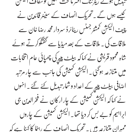
تبدیل ہوئے ریٹرننگ افسر ماتحت نہیں تو شفاف الیکشن
کیسے ہوں گے۔تحریک انصاف کے سینئر قائدین نے
چیف الیکشن کمشنر جسٹس ریٹائرڈ سردار محمد رضا خان سے
ملاقات کی۔ ملاقات کے بعد میڈیا سے گفتگو کرتے ہوئے
شاہ محمود قریشی نے کہا کہ بیلٹ پیپر کی چھپائی عام انتخابات
میں متنازعہ ہوگئی۔ الیکشن کمیشن کی جانب سے چار مرتبہ
اضافی بیلٹ پیپر کے اعداد و شمار تبدیل کئے گئے۔ انہوں
نے کہا کہ الیکشن کمیشن کے چار ارکان نے فخر الدین جی
ابراہیم کو بے بس کر دیا تھا۔ الیکشن کمیشن کے چاروں
ممبران متنازعہ ہیں۔ تحریک انصاف کے رہنما کا کہنا ہے کہ