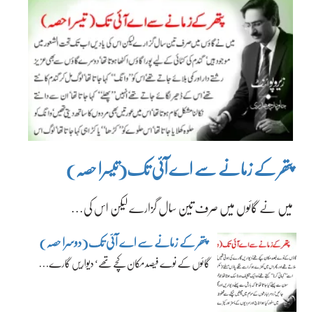
پتھر کے زمانے سے اے آئی تک(تیسرا حصہ)
میں نے گائوں میں صرف تین سال گزارے لیکن اس کی…
پتھر کے زمانے سے اے آئی تک(دوسرا حصہ)
گائوں کے نوے فیصد مکان کچے تھے‘ دیواریں گارے…