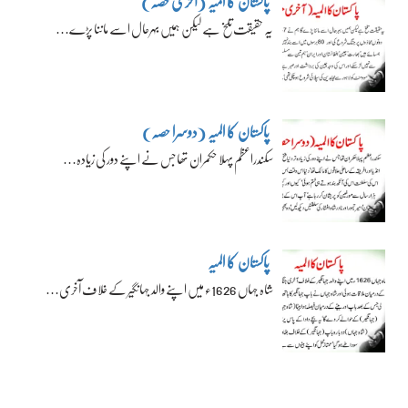
پاکستان کا المیہ (آخری حصہ)
یہ حقیقت تلخ ہے لیکن ہمیں بہرحال اسے ماننا پڑے…
پاکستان کا المیہ (دوسرا حصہ)
سکندراعظم پہلا حکمران تھا جس نے اپنے دور کی زیادہ…
پاکستان کا المیہ
شاہ جہاں 1626ء میں اپنے والد جہانگیر کے خلاف آخری…