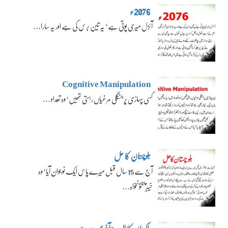
2076ء
آئزل میری پوتی ہے‘ یہ تین برس کی ہے اور یہ سارا…
Cognitive Manipulation
کسی پہاڑی پر جنگلی مرغیاں رہتی تھیں‘ وہ تعداد…
بلوچستان کا حل
آج سے 15 سال قبل میرے پاس ایک نوجوان آیا‘ وہ
خیبرپختونخواہ…