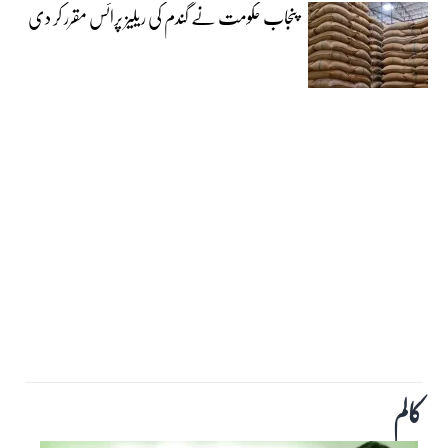
پنجاب حکومت نے گندم کی ریلیز پرائس مقرر کر دی‎
کالم