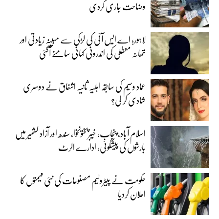
وضاحت جاری کردی
لاہور؛ اے ایس آئی کی لڑکی سے مبینہ زیادتی اور
تھانہ معطلی کی اندرونی کہانی سامنے آگئی
عماد وسیم کی سابقہ اہلیہ ثانیہ اشفاق نے دوسری
شادی کر لی؟
اسلام آباد، پنجاب، خیبرپختونخوا، سندھ اور آزاد کشمیر میں
بارشوں کی پیشگوئی، ادارے الرٹ
حکومت نے پیٹرولیم مصنوعات کی نئی قیمتوں کا
اعلان کردیا