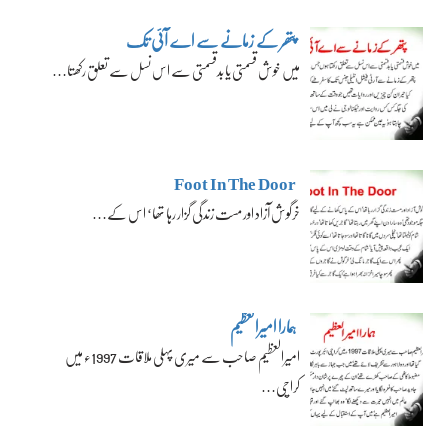
پتھر کے زمانے سے اے آئی تک
میں خوش قسمتی یا بدقسمتی سے اس نسل سے تعلق رکھتا…
Foot In The Door
خرگوش آزاد اور مست زندگی گزار رہا تھا‘ اس کے…
ہمارا امیرالعظیم
امیرالعظیم صاحب سے میری پہلی ملاقات 1997ء میں
کراچی…