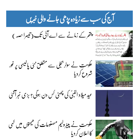
آج کی سب سے زیادہ پڑھی جانے والی خبریں
پتھر کے زمانے سے اے آئی تک(تیسرا حصہ)
حکومت نے سولر بجلی سے متعلق نئی پالیسی پر غور
شروع کردیا
عید میلاد النبیؐ کی چھٹی کس دن ہوگی؟ بڑی خبر آگئی
حکومت نے پیٹرولیم مصنوعات کی قیمتوں میں کمی
کا اعلان کردیا