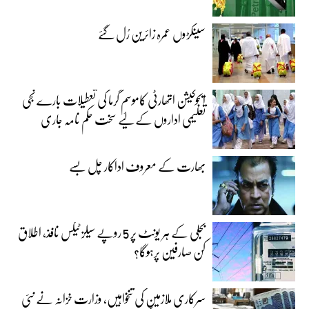
سینکڑوں عمرہ زائرین رُل گئے
ایجوکیشن اتھارٹی کاموسمِ گرما کی تعطیلات بارے نجی
تعلیمی اداروں کے لیے سخت حکم نامہ جاری
بھارت کے معروف اداکار چل بسے
بجلی کے ہر یونٹ پر 5 روپے سیلز ٹیکس نافذ، اطلاق
کن صارفین پرہوگا؟
سرکاری ملازمین کی تنخواہیں، وزارت خزانہ نے نئی