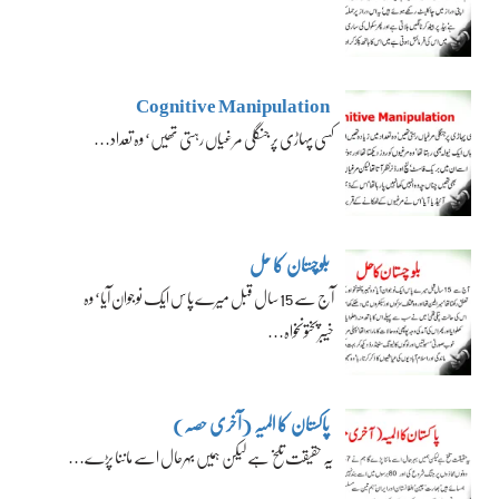
Cognitive Manipulation
کسی پہاڑی پر جنگلی مرغیاں رہتی تھیں‘ وہ تعداد…
بلوچستان کا حل
آج سے 15 سال قبل میرے پاس ایک نوجوان آیا‘ وہ
خیبرپختونخواہ…
پاکستان کا المیہ (آخری حصہ)
یہ حقیقت تلخ ہے لیکن ہمیں بہرحال اسے ماننا پڑے…