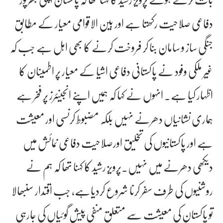
دفاعی صلاحیت رکھتا ہے اور بین الاقوامی معیار کے مطابق
جنگی ساز و سامان بنا کر فروخت کرنے کا بھی اہل ہے جب کہ
غیر ملکی وفود نے پاکستانی دفاعی اشیا کے معیار پر اطمینان کا
اظہار کیا ہے۔ انہوں نے کہا کہ ہمیں اپنے انجینئرز پر فخر ہے
ہماری نشانیاں دھرنے نہیں بلکہ مضبوط کرنسی اور معیشت
ہے اور پاکستانیوں کی تخلیق اورصلاحیت دفاعی نمائش میں
دیکھی دھرنے میں نہیں۔پرویز رشید کا کہنا تھا کہ ہم نے
روشنیوں کی طرف سفر کرنا شروع کردیاہے، جب اقتدار سنبھالا
تو پاکستان کی معیشت سے متعلق منفی پیش گوئیاں کی جارہی