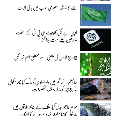
حملے کا خدشہ، سعودی عرب میں ہائی الرٹ
اوپن اے آئی کا چیٹ جی پی ٹی کے مفت
صارفین کیلئے بہت بڑا تحفہ
12 ربیع الاول کی چھٹی سے متعلق اہم خبر آگئی
طالبعلم نے گھر میں دادا دادی کو ہلاک کیا پھر سکول
جاکر 5ٹیچرز کو مارا، ہوشربا تفصیلات
موسم کا تیور بدل گیا، ملک کے بیشتر علاقوں میں
بارشوں کا نیا سلسلہ شروع ہونے کا امکان