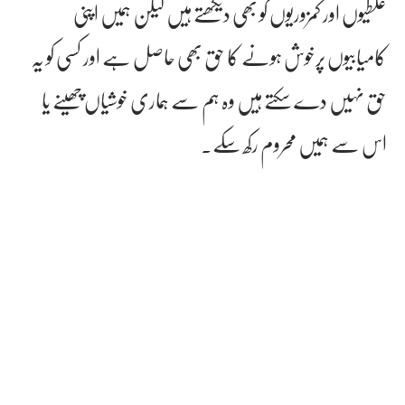
غلطیوں اور کمزوریوں کو بھی دیکھتے ہیں لیکن ہمیں اپنی
کامیابیوں پرخوش ہونے کا حق بھی حاصل ہے اور کسی کو یہ
حق نہیں دے سکتے ہیں وہ ہم سے ہماری خوشیاں چھینے یا
اس سے ہمیں محروم رکھ سکے۔