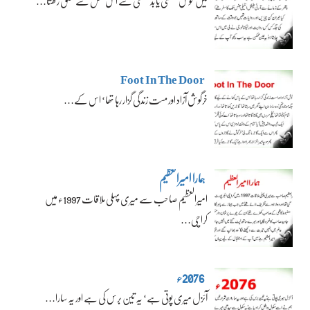
میں خوش قسمتی یا بدقسمتی سے اس نسل سے تعلق رکھتا…
Foot In The Door
خرگوش آزاد اور مست زندگی گزار رہا تھا‘ اس کے…
ہمارا امیرالعظیم
امیرالعظیم صاحب سے میری پہلی ملاقات 1997ء میں
کراچی…
2076ء
آئزل میری پوتی ہے‘ یہ تین برس کی ہے اور یہ سارا…