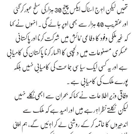
تھیں لیکن ا?ج اسٹاک ایکس چینج 30 ہزارکی سطح عبور کرگئی
اورعنقریب 40 ہزار سے بھی اوپر جائے گی۔ انہوں نے کہا
کہ غیر ملکی وفود کا دفاعی نمائش میں شرکت کرنا اور پاکستانی
عسکری مصنوعات میں دلچسپی کا اظہار کرنا پاکستان کی کامیابی
ہے اور یہ کسی ایک سیاسی جماعت کی کامیابی نہیں بلکہ
پورے ملک کی کامیابی ہے۔
وفاقی وزیر اطلاعات نے کہا کہ بحران سے ابھی نکلے نہیں
لیکن نکلتے نظر ا?رہے ہیں اور امید ہے کہ ملک سے
اندھیروں کا خاتمہ کر کے روشنی لے کر ا?ئیں گے، ہم اپنی