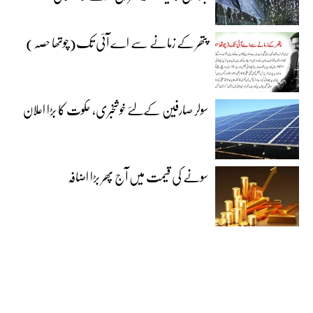
پتھر کے زمانے سے اے آئی تک(چوتھا حصہ)
سولر صارفین کےلئے خوشخبری، حکوت کا بڑا اعلان
سونے کی قیمت میں آج پھر بڑا اضافہ