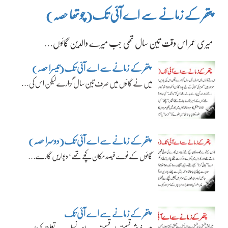
پتھر کے زمانے سے اے آئی تک(چوتھا حصہ)
میری عمر اس وقت تین سال تھی جب میرے والدین گائوں…
پتھر کے زمانے سے اے آئی تک(تیسرا حصہ)
میں نے گائوں میں صرف تین سال گزارے لیکن اس کی…
پتھر کے زمانے سے اے آئی تک(دوسرا حصہ)
گائوں کے نوے فیصد مکان کچے تھے‘ دیواریں گارے…
پتھر کے زمانے سے اے آئی تک