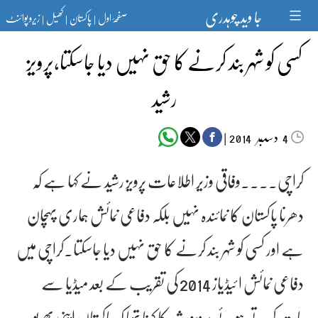
Ski
جا وید چوہدری
صفحۂ اول
پاکستان
کھیل
زیرو پوائنٹ
t
|
|
|
conten
کسی کو شہر بند کرنے کا حق نہیں دیا جاسکتا،پرویز
رشید
دسمبر‬‮
|
2014
4
کراچی۔۔۔۔وفاقی وزیر اطلاعات پرویز رشید نے کہا ہے کہ
دھرنا پاکستان کا نمائندہ نہیں بلکہ دفاعی نمائش ہماری پہچان
ہے اور کسی کو شہر بند کرنے کا حق نہیں دیا جاسکتا۔کراچی میں
دفاعی نمائش ا ئیڈیاز 2014 کی تقریب کے بعد میڈیا سے
بات کرتے ہوئے پرویز رشید کا کہنا تھا کہ پاکستان اپنی بھرپور