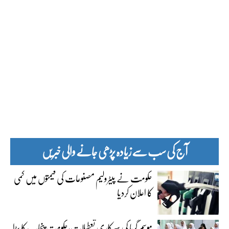
آج کی سب سے زیادہ پڑھی جانے والی خبریں
حکومت نے پیٹرولیم مصنوعات کی قیمتوں میں کمی
کا اعلان کردیا
موسم گرما کی سرکاری تعطیلات،حکومت پنجاب کا بڑا