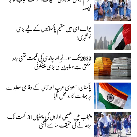
فیصلہ
یو اے ای میں مقیم پاکستانیوں کے لیے بڑی
خوشخبری!
2030 تک سونے اور چاندی کی قیمت کتنی بڑھ
سکتی ہے؟ ماہرین کی بڑی پیشگوئی
پاکستان، سعودی عرب اور ترکیہ کے دفاعی معاہدے
پر بھارت کا رد عمل آگیا
پنجاب میں تعلیمی اداروں کی چھٹیاں 31 اگست تک
بڑھانے کی حقیقت سامنے آگئی