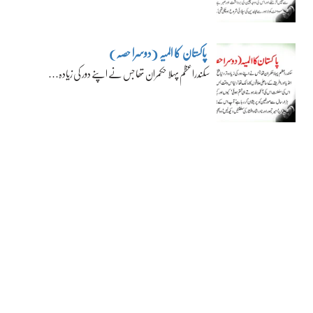
پاکستان کا المیہ (دوسرا حصہ)
سکندراعظم پہلا حکمران تھا جس نے اپنے دور کی زیادہ…