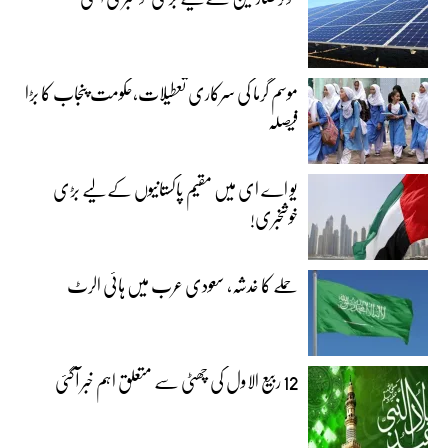
موسم گرما کی سرکاری تعطیلات،حکومت پنجاب کا بڑا
فیصلہ
یو اے ای میں مقیم پاکستانیوں کے لیے بڑی
خوشخبری!
حملے کا خدشہ، سعودی عرب میں ہائی الرٹ
12 ربیع الاول کی چھٹی سے متعلق اہم خبر آگئی