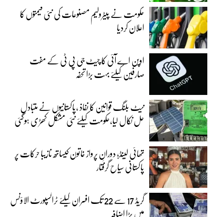
حکومت نے پیٹرولیم مصنوعات کی نئی قیمتوں کا
اعلان کردیا
اوپن اے آئی کا چیٹ جی پی ٹی کے مفت
صارفین کیلئے بہت بڑا تحفہ
نیٹ بلنگ قوانین کا نفاذ ،پاکستانیوں نے متبادل
حل نکال لیا،حکومت کیلئے نئی مشکل کھڑی ہوگئی
تھائی لینڈ؛ دورانِ پرواز خاتون کیساتھ نازیبا حرکات پر
پاکستانی سیاح گرفتار
گریڈ 17 سے 22 تک افسران کیلئے ٹرانسپورٹ الاؤنس
میں بڑا اضافہ