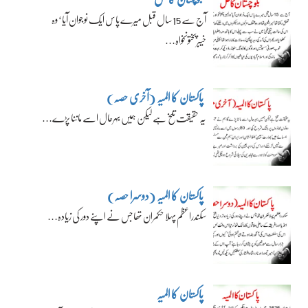
آج سے 15 سال قبل میرے پاس ایک نوجوان آیا‘ وہ
خیبرپختونخواہ…
پاکستان کا المیہ (آخری حصہ)
یہ حقیقت تلخ ہے لیکن ہمیں بہرحال اسے ماننا پڑے…
پاکستان کا المیہ (دوسرا حصہ)
سکندراعظم پہلا حکمران تھا جس نے اپنے دور کی زیادہ…
پاکستان کا المیہ