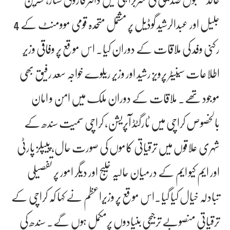
جلیل اور عبدالرشید گوڈیل پر مشتمل متحدہ قومی موومنٹ کے 4
رکنی وفد کی ملاقات کے دوران کیا۔ اس موقع پر وفاقی وزیر
اطلاعات سینیٹر پرویز رشید اور وزیر ریلوے خواجہ سعد رفیق بھی
موجود تھے۔ ملاقات کے دوران ملک میں امن و امان
بالخصوص کراچی میں ٹارگٹڈ آپریشن، کراچی سمیت سندھ کے
شہری علاقوں میں ترقیاتی کاموں کی صورت حال، پیپلز پارٹی
اور ایم کیو ایم کے درمیان حالیہ خلیج اور دیگر امور پر تفصیلی
تبادلہ خیال کیا گیا۔اس موقع پر وزیراعظم نے کہا کہ کراچی کے
ترقیاتی منصوبے ترجیحی بنیادوں پرمکمل ہوں گے۔ سندھ کی