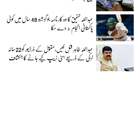
عبداللہ شفیق کا وہ کارنامہ جو گزشتہ 49 سال میں کوئی
پاکستانی انجام نہ دے سکا
عبداللہ طاہر قتل کیس،مقتول کے ڈرائیور کو 22سالہ
لڑکی کے ذریعے ہنی ٹریپ کیے جانے کا انکشاف