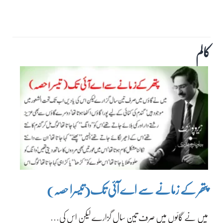
کالم
پتھر کے زمانے سے اے آئی تک(تیسرا حصہ)
میں نے گائوں میں صرف تین سال گزارے لیکن اس کی…