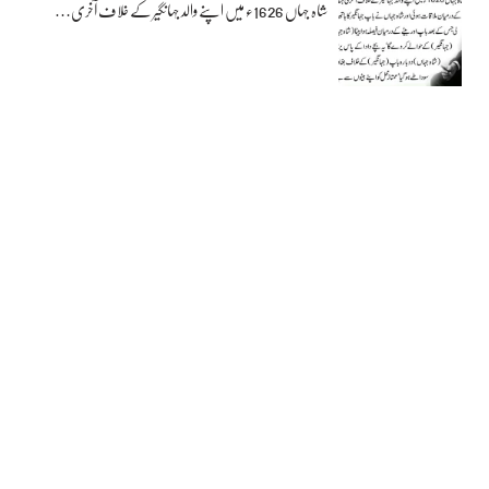
شاہ جہاں 1626ء میں اپنے والد جہانگیر کے خلاف آخری…