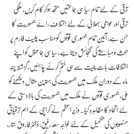
ترقی کے لئے تمام سیاسی جماعتیں متحد ہوکر کام کریں، ملکی
ترقی اور عوامی بھلائی کے لئے اختلاف رائے جمہوریت کا
حسن ہے، آئین تمام جمہوری قوتوں کو مناسب پلیٹ فارم پر
بحث و مباحثے کی گنجائش دیتا ہے، سیاسی جماعتوں کو اپنے
اختلافات بات چیت سے ہی ختم کرنے چاہئیں، گزشتہ چند
ماہ کے دوران ملک میں جمہوریت کی بہترین مثال دیکھنے کو
ملی، جمہوری قوتوں نے ملک میں جمہوریت کی بالادستی کے
لئے اتحاد کا مظاہرہ کیا۔ وزیر اعظم نے کراچی کے اہم ترقیاتی
منصوبوں کی تکمیل کے لئے خواجہ سعد رفیق، ڈاکٹر فاروق ستار،