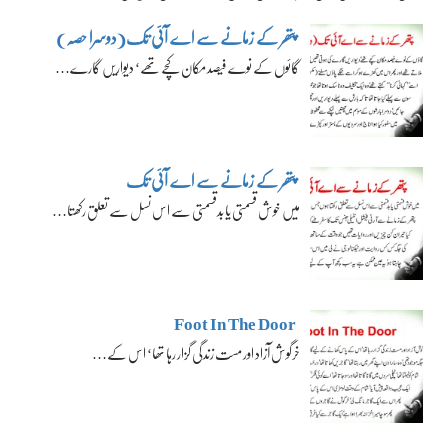
پتھر کے زمانے سے اے آئی تک(دوسرا حصہ)
گائوں کے نوے فیصد مکان کچے تھے‘ دیواریں گارے…
پتھر کے زمانے سے اے آئی تک
میں خوش قسمتی یا بدقسمتی سے اس نسل سے تعلق رکھتا…
Foot In The Door
خرگوش آزاد اور مست زندگی گزار رہا تھا‘ اس کے…