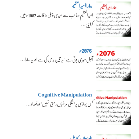
ہمارا امیرالعظیم
امیرالعظیم صاحب سے میری پہلی ملاقات 1997ء میں
کراچی…
2076ء
آئزل میری پوتی ہے‘ یہ تین برس کی ہے اور یہ سارا…
Cognitive Manipulation
کسی پہاڑی پر جنگلی مرغیاں رہتی تھیں‘ وہ تعداد…
بلوچستان کا حل