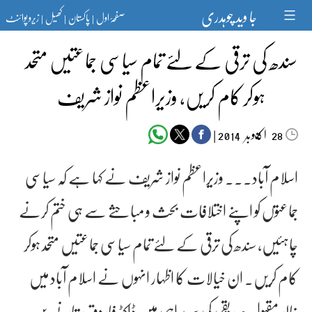
Ski
جا وید چوہدری
صفحۂ اول
پاکستان
کھیل
زیرو پوائنٹ
t
|
|
|
conten
سندھ کی ترقی کے لئے تمام سیاسی جماعتیں متحد
ہوکر کام کریں، وزیراعظم نواز شریف
اکتوبر‬‮
|
2014
28
اسلام آباد۔۔۔ وزیراعظم نواز شریف نے کہا ہے کہ سیاسی
جماعتوں کو اپنے اختلافات بحث و مباحثے سے ہی ختم کرنے
چاہئیں، سندھ کی ترقی کے لئے تمام سیاسی جماعتیں متحد ہوکر
کام کریں۔ ان خیالات کا اظہار انہوں نے اسلام آباد میں
خالد مقبول صدیقی کی سربراہی میں ڈاکٹر فاروق ستار، نسرین