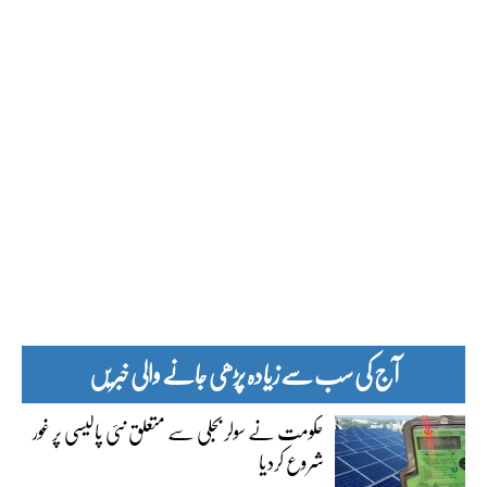
آج کی سب سے زیادہ پڑھی جانے والی خبریں
حکومت نے سولر بجلی سے متعلق نئی پالیسی پر غور
شروع کردیا