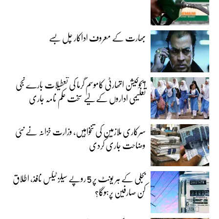
بھارت کے معروف اداکار چل بسے
ایجوکیشن اتھارٹی کاموسمِ گرما کی تعطیلات بارے نجی
تعلیمی اداروں کے لیے سخت حکم نامہ جاری
سرکاری ملازمین کی تنخواہیں، وزارت خزانہ نے نئی
وضاحت جاری کردی
بجلی کے ہر یونٹ پر 5 روپے سیلز ٹیکس نافذ، اطلاق
کن صارفین پرہوگا؟