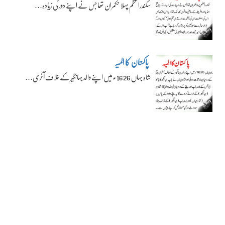
سکندراعظم پہلا حکمران تھا جس نے اپنے دور کی زیادہ…
پاکستان کا المیہ
شاہ جہاں 1626ء میں اپنے والد جہانگیر کے خلاف آخری…