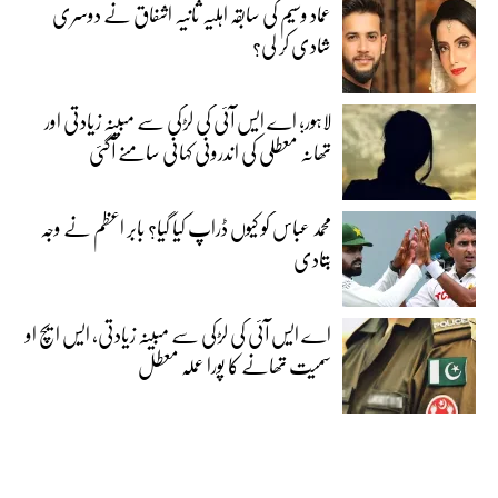
عماد وسیم کی سابقہ اہلیہ ثانیہ اشفاق نے دوسری
شادی کر لی؟
لاہور؛ اے ایس آئی کی لڑکی سے مبینہ زیادتی اور
تھانہ معطلی کی اندرونی کہانی سامنے آگئی
محمد عباس کو کیوں ڈراپ کیا گیا؟ بابر اعظم نے وجہ
بتادی
اے ایس آئی کی لڑکی سے مبینہ زیادتی، ایس ایچ او
سمیت تھانے کا پورا عملہ معطل