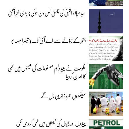
عید میلاد النبیؐ کی چھٹی کس دن ہوگی؟ بڑی خبر آگئی
پتھر کے زمانے سے اے آئی تک(تیسرا حصہ)
حکومت نے پیٹرولیم مصنوعات کی قیمتوں میں کمی
کا اعلان کردیا
سینکڑوں عمرہ زائرین رُل گئے
پیٹرول اور ڈیزل کی قیمتوں میں کمی کردی گئی