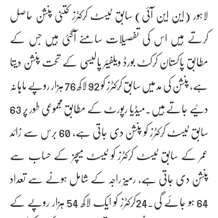
لاہور (این این آئی) سابق ٹیسٹ کرکٹرز کتنی پنشن حاصل
کرتے ہیں اس کی تفصیلات سامنے آگئی ہیں جس کے
مطابق پاکستان کرکٹ بورڈ ویلفیئر پالیسی کے تحت پنشن دیتا
ہے، پنشن کی مد میں سابق کرکٹرز کو 92 لاکھ 76 ہزار روپے ماہانہ
دئیے جاتے ہیں۔میڈیا رپورٹ کے مطابق مجموعی طور پر 63
سابق ٹیسٹ کرکٹرز کو پنشن دی جاتی ہے، 60 برس سے زائد
عمر کے سابق ٹیسٹ کرکٹرز کو ٹیسٹ میچز کے حساب سے
پنشن دی جاتی ہے، رمیز راجہ کے شامل ہونے سے تعداد
64 ہو جائے گی۔24کرکٹرز کو ایک لاکھ 54 ہزار روپے کے