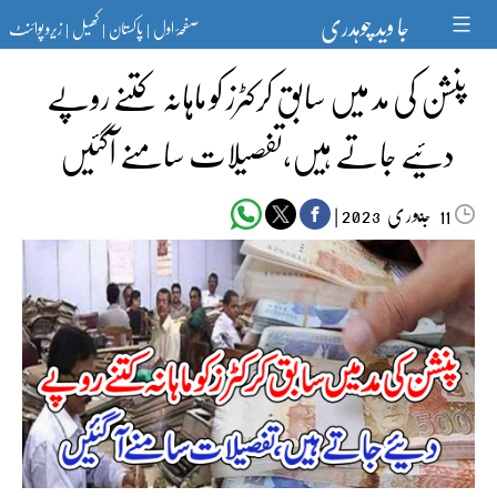
Ski
جا وید چوہدری
صفحۂ اول
پاکستان
کھیل
زیرو پوائنٹ
t
|
|
|
conten
پنشن کی مد میں سابق کرکٹرز کو ماہانہ کتنے روپے
دئیے جاتے ہیں،تفصیلات سامنے آگئیں
جنوری‬‮
|
2023
11