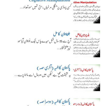
کسی پہاڑی پر جنگلی مرغیاں رہتی تھیں‘ وہ تعداد…
بلوچستان کا حل
آج سے 15 سال قبل میرے پاس ایک نوجوان آیا‘ وہ
خیبرپختونخواہ…
پاکستان کا المیہ (آخری حصہ)
یہ حقیقت تلخ ہے لیکن ہمیں بہرحال اسے ماننا پڑے…
پاکستان کا المیہ (دوسرا حصہ)