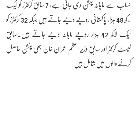
حساب سے ماہانہ پنشن دی جاتی ہے، 7 سابق کرکٹرز کو ایک
لاکھ 48 ہزار پاکستانی روپے دیے جاتے ہیں جبکہ 32 کرکٹرز کو
ایک لاکھ 42 ہزار روپے ماہانہ دیے جاتے ہیں۔سابق
ٹیسٹ کرکٹر اور سابق وزیر اعظم عمران خان بھی پنشن حاصل
کرنے والوں میں شامل ہیں۔