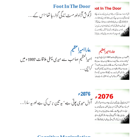
Foot In The Door
خرگوش آزاد اور مست زندگی گزار رہا تھا‘ اس کے…
ہمارا امیرالعظیم
امیرالعظیم صاحب سے میری پہلی ملاقات 1997ء میں
کراچی…
2076ء
آئزل میری پوتی ہے‘ یہ تین برس کی ہے اور یہ سارا…
Cognitive Manipulation