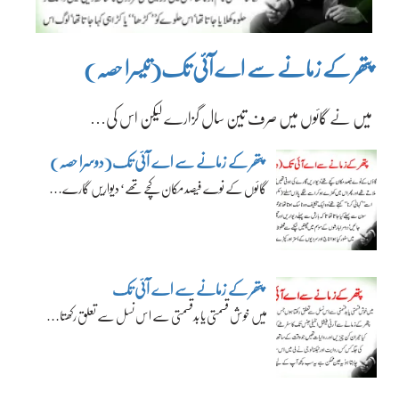
پتھر کے زمانے سے اے آئی تک(تیسرا حصہ)
میں نے گائوں میں صرف تین سال گزارے لیکن اس کی…
پتھر کے زمانے سے اے آئی تک(دوسرا حصہ)
گائوں کے نوے فیصد مکان کچے تھے‘ دیواریں گارے…
پتھر کے زمانے سے اے آئی تک
میں خوش قسمتی یا بدقسمتی سے اس نسل سے تعلق رکھتا…