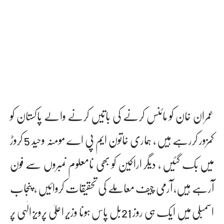
عمران خان کو مائنس کرنے کی باتیں کرنے والے پاکستان کو
کمزور کررہے ہیں ، ہماری خاتون ایم پی اے مومنہ وحید 5 کروڑ
میں بک گئیں ، دیگر اراکین کو بھی نامعلوم نمبروں سے فون
آرہے ہیں، آرمی چیف معاملے کی تحقیقات کروائیں ، پنجاب
اسمبلی میں ایک ہی روز 21بل پاس ہونا وزیر اعلیٰ پرویز الٰہی پر