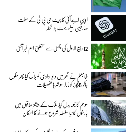
اوپن اے آئی کا چیٹ جی پی ٹی کے مفت
صارفین کیلئے بہت بڑا تحفہ
12 ربیع الاول کی چھٹی سے متعلق اہم خبر آگئی
طالبعلم نے گھر میں دادا دادی کو ہلاک کیا پھر سکول
جاکر 5ٹیچرز کو مارا، ہوشربا تفصیلات
موسم کا تیور بدل گیا، ملک کے بیشتر علاقوں میں
بارشوں کا نیا سلسلہ شروع ہونے کا امکان