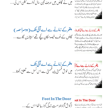
میں نے گائوں میں صرف تین سال گزارے لیکن اس کی…
پتھر کے زمانے سے اے آئی تک(دوسرا حصہ)
گائوں کے نوے فیصد مکان کچے تھے‘ دیواریں گارے…
پتھر کے زمانے سے اے آئی تک
میں خوش قسمتی یا بدقسمتی سے اس نسل سے تعلق رکھتا…
Foot In The Door
خرگوش آزاد اور مست زندگی گزار رہا تھا‘ اس کے…