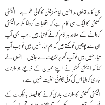
جن کا نہ قانون نہ انہیں ایڈمنسٹریشن کا کوئی علم ہے ۔ الیکشن
کمیشن کا ایک ہی کام ہے کہ انتخابات کروانا مگر وہ الیکشن
کروانے کے علاوہ ہر کام کرنے کو تیار ہیں ، جب بھی آپ
ان سے پوچھیں تو کہتے ہیں کہ ہم تیار نہیں ہیں تو جب آپ
تیار نہیں ہیں تو آپ گھر پر تشریف لے جائیں ۔ انہوں نے
کہا کہ الیکشن کمشنر نے اپنے ممبران کے ذریعے جو وارنٹ
جاری کروایا اس کی کوئی قانونی حیثیت نہیں ہے ،
الیکشن کمیشن کا وارنٹ جاری کرنے کا فیصلہ ہائیکورٹ کے