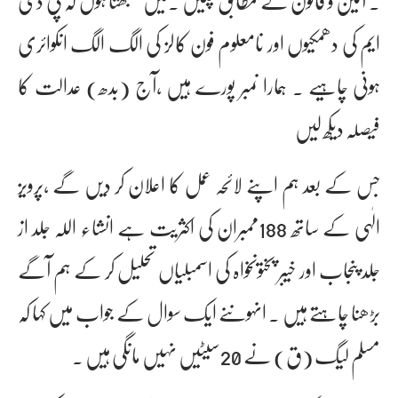
۔ آئین و قانون کے مطابق چلیں ۔میں سمجھتا ہوں کہ پی ڈی
ایم کی دھمکیوں اور نامعلوم فون کالز کی الگ الگ انکوائری
ہونی چاہیے ۔ ہمارا نمبر پورے ہیں ،آج (بدھ) عدالت کا
فیصلہ دیکھ لیں
جس کے بعد ہم اپنے لائحہ عمل کا اعلان کر دیں گے ،پرویز
الٰہی کے ساتھ 188ممبران کی اکثریت ہے انشاء اللہ جلد از
جلد پنجاب اور خیبر پختونخواہ کی اسمبلیاں تحلیل کر کے ہم آگے
بڑھنا چاہتے ہیں ۔ انہوںنے ایک سوال کے جواب میں کہا کہ
مسلم لیگ (ق) نے 20سیٹیں نہیں مانگی ہیں ۔