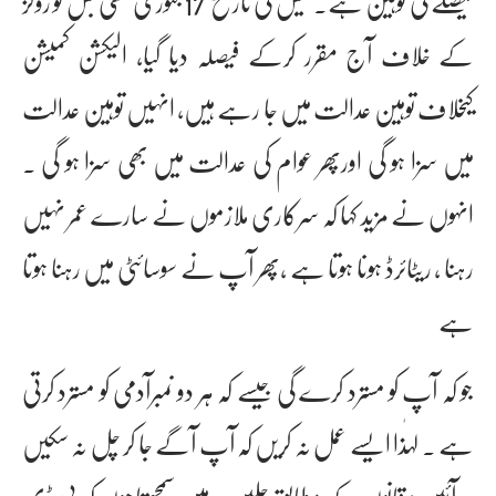
فیصلے کی توہین ہے۔کیس کی تاریخ 17 جنوری تھی جس کو رولز
کے خلاف آج مقرر کرکے فیصلہ دیا گیا، الیکشن کمیشن
کیخلاف توہین عدالت میں جا رہے ہیں، انہیں توہین عدالت
میں سزا ہو گی اورپھر عوام کی عدالت میں بھی سزا ہو گی ۔
انہوں نے مزید کہا کہ سرکاری ملازموں نے سارے عمر نہیں
رہنا ، ریٹائرڈ ہونا ہوتا ہے ،پھر آپ نے سوسائٹی میں رہنا ہوتا
ہے
جو کہ آپ کو مسترد کرے گی جیسے کہ ہر دو نمبرآدمی کو مسترد کرتی
ہے ۔ لہٰذا ایسے عمل نہ کریں کہ آپ آگے جا کر چل نہ سکیں