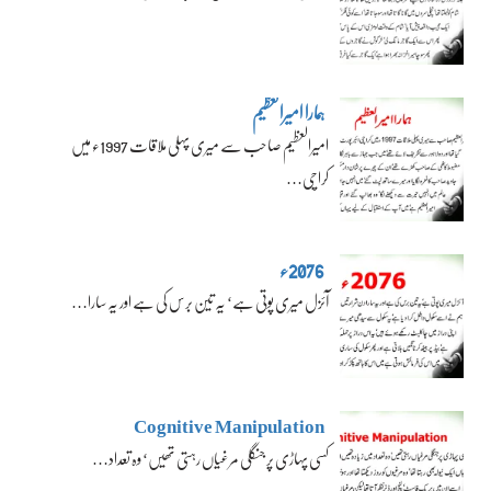
ہمارا امیرالعظیم
امیرالعظیم صاحب سے میری پہلی ملاقات 1997ء میں
کراچی…
2076ء
آئزل میری پوتی ہے‘ یہ تین برس کی ہے اور یہ سارا…
Cognitive Manipulation
کسی پہاڑی پر جنگلی مرغیاں رہتی تھیں‘ وہ تعداد…