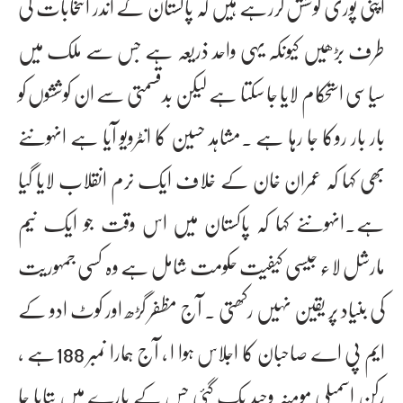
اپنی پوری کوشش کررہے ہیں کہ پاکستان کے اندر انتخابات کی
طرف بڑھیں کیونکہ یہی واحد ذریعہ ہے جس سے ملک میں
سیاسی استحکام لایا جا سکتا ہے لیکن بدقسمتی سے ان کوششوں کو
بار بار روکا جا رہا ہے ۔مشاہد حسین کا انٹرویو آیا ہے انہوںنے
بھی کہا کہ عمران خان کے خلاف ایک نرم انقلاب لایا گیا
ہے۔انہوںنے کہا کہ پاکستان میں اس وقت جو ایک نیم
مارشل لاء جیسی کیفیت حکومت شامل ہے وہ کسی جمہوریت
کی بنیاد پر یقین نہیں رکھتی ۔ آج مظفر گڑھ اور کوٹ ادو کے
ایم پی اے صاحبان کا اجلاس ہوا ا ، آج ہمارا نمبر 188ہے ،
رکن اسمبلی مومنہ وحید بک گئی جس کے بارے میں بتایا جا