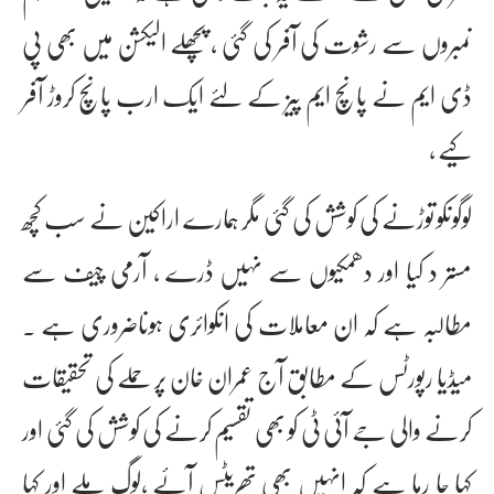
نمبروں سے رشوت کی آفر کی گئی ، پچھلے الیکشن میں بھی پی
ڈی ایم نے پانچ ایم پیز کے لئے ایک ارب پانچ کروڑ آفر
کیے ،
لوگوںکو توڑنے کی کوشش کی گئی مگر ہمارے اراکین نے سب کچھ
مستر د کیا اور دھمکیوں سے نہیں ڈرے ، آرمی چیف سے
مطالبہ ہے کہ ان معاملات کی انکوائری ہوناضروری ہے ۔
میڈیا رپورٹس کے مطابق آج عمران خان پر حملے کی تحقیقات
کرنے والی جے آئی ٹی کو بھی تقسیم کرنے کی کوشش کی گئی اور
کہا جا رہا ہے کہ انہیں بھی تھریٹس آئے ،لوگ ملے اور کہا