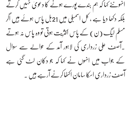
انہوںنے کہا کہ ہم بندے پورے ہونے کا دعویٰ نہیں کرتے
بلکہ دکھا دیا ہے ، کل اسمبلی میں 21بل پاس ہوئے ہیں اگر
مسلم لیگ (ن) کے پاس اکثریت ہوتی تو وہ پاس نہ ہوتے
۔آصف علی زرداری کی لاہور آمد کے حوالے سے سوال
کے جواب میں انہوں نے کہا کہ جو دکان لٹ گئی ہے
آصف زرداری اسکا سامان اکٹھا کرنے آرہے ہیں ۔