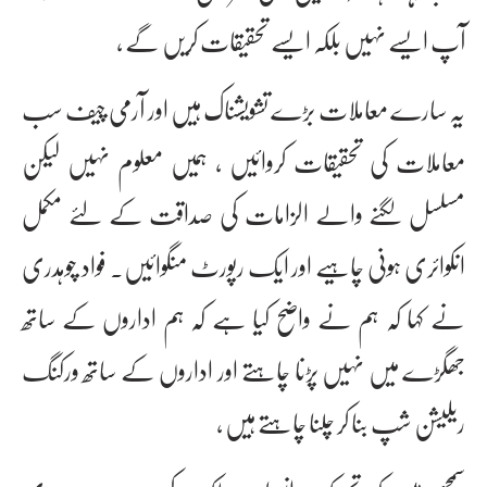
آپ ایسے نہیں بلکہ ایسے تحقیقات کریں گے ،
یہ سارے معاملات بڑے تشویشناک ہیں اور آرمی چیف سب
معاملات کی تحقیقات کروائیں ، ہمیں معلوم نہیں لیکن
مسلسل لگنے والے الزامات کی صداقت کے لئے مکمل
انکوائری ہونی چاہیے اور ایک رپورٹ منگوائیں۔ فواد چوہدری
نے کہا کہ ہم نے واضح کیا ہے کہ ہم اداروں کے ساتھ
جھگڑے میں نہیں پڑنا چاہتے اور اداروں کے ساتھ ورکنگ
ریلیشن شپ بنا کر چلنا چاہتے ہیں ،