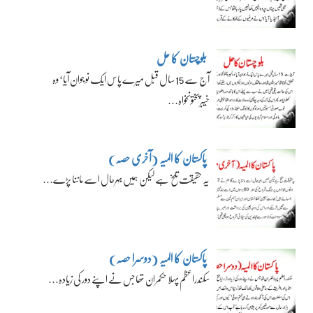
بلوچستان کا حل
آج سے 15 سال قبل میرے پاس ایک نوجوان آیا‘ وہ
خیبرپختونخواہ…
پاکستان کا المیہ (آخری حصہ)
یہ حقیقت تلخ ہے لیکن ہمیں بہرحال اسے ماننا پڑے…
پاکستان کا المیہ (دوسرا حصہ)
سکندراعظم پہلا حکمران تھا جس نے اپنے دور کی زیادہ…