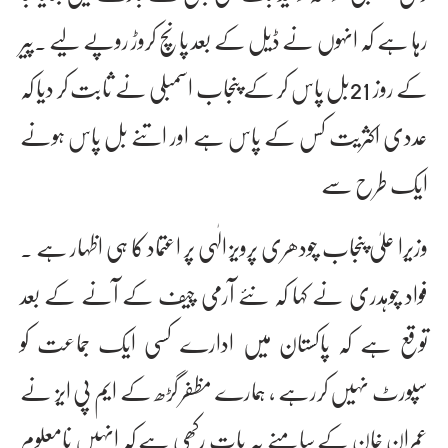
رہا ہے کہ انہوں نے ڈیل کے بعد پانچ کروڑ روپے لیے ۔پیر
کے روز 21بل پاس کر کے پنجاب اسمبلی نے ثابت کر دیا کہ
عددی اکثریت کس کے پاس ہے اور اتنے بل پاس ہونے
ایک طرح سے
وزیرا علیٰ پنجاب چودھری پرویز الٰہی پر اعتماد کا ہی اظہار ہے ۔
فواد چوہدری نے کہا کہ نئے آرمی چیف کے آنے کے بعد
توقع ہے کہ پاکستان میں ادارے کسی ایک جماعت کو
سپورٹ نہیں کررہے ، ہمارے مظفر گڑھ کے ایم پی ایز نے
عمران خان کے سامنے یہ بات رکھی ہے کہ انہیں نامعلوم