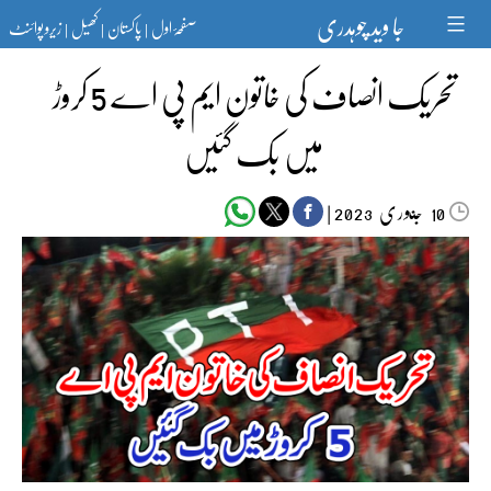
Ski
جا وید چوہدری
صفحۂ اول
پاکستان
کھیل
زیرو پوائنٹ
t
|
|
|
conten
تحریک انصاف کی خاتون ایم پی اے 5 کروڑ
میں بک گئیں
جنوری‬‮
|
2023
10