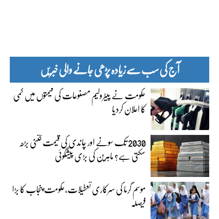
آج کی سب سے زیادہ پڑھی جانے والی خبریں
حکومت نے پیٹرولیم مصنوعات کی قیمتوں میں کمی
کا اعلان کردیا
2030 تک سونے اور چاندی کی قیمت کتنی بڑھ
سکتی ہے؟ ماہرین کی بڑی پیشگوئی
موسم گرما کی سرکاری تعطیلات،حکومت پنجاب کا بڑا
فیصلہ