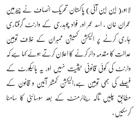
لاہور( این این آئی) پاکستان تحریک انصاف نے چیئرمین
عمران خان ، اسد عمر اور فواد چوہدری کے وارنٹ گرفتاری
جاری کرنے پر الیکشن کمیشن ممبران کے خلاف توہین
عدالت کا مقدمہ دائر کرنے کا اعلان کرتے ہوئے کہا ہے کہ
وارنٹ کی کوئی قانونی حیثیت نہیں اور یہ ہائیکورٹ کے
فیصلے کی بھی توہین ہے،الیکشن کمشنر آئین و قانون کے
مطابق چلیں تاکہ ریٹائرمنٹ کے بعد سوسائٹی کا سامنا
کرسکیں ،