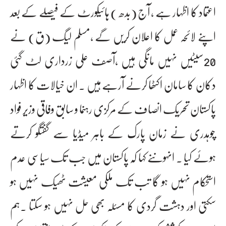
اعتماد کا اظہار ہے ، آج (بدھ ) ہائیکورٹ کے فیصلے کے بعد
اپنے لائحہ عمل کا اعلان کریں گے ،مسلم لیگ (ق) نے
20سیٹیں نہیں مانگی ہیں ،آصف علی زرداری لٹ گئی
دکان کا سامان اکٹھا کرنے آرہے ہیں ۔ ان خیالات کا اظہار
پاکستان تحریک انصاف کے مرکزی رہنما و سابق وفاقی وزیر فواد
چوہدری نے زمان پارک کے باہر میڈیا سے گفتگو کرتے
ہوئے کیا ۔ انہوںنے کہا کہ پاکستان میں جب تک سیاسی عدم
استحکام نہیں ہو گا تب تک ملکی معیشت ٹھیک نہیں ہو
سکتی اور دہشت گردی کا مسئلہ بھی حل نہیں ہو سکتا ۔ہم