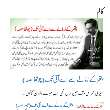
کالم
پتھر کے زمانے سے اے آئی تک(چوتھا حصہ)
میری عمر اس وقت تین سال تھی جب میرے والدین گائوں…
پتھر کے زمانے سے اے آئی تک(تیسرا حصہ)