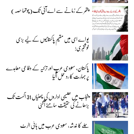
پتھر کے زمانے سے اے آئی تک(چوتھا حصہ)
یو اے ای میں مقیم پاکستانیوں کے لیے بڑی
خوشخبری!
پاکستان، سعودی عرب اور ترکیہ کے دفاعی معاہدے
پر بھارت کا رد عمل آگیا
پنجاب میں تعلیمی اداروں کی چھٹیاں 31 اگست تک
بڑھانے کی حقیقت سامنے آگئی
حملے کا خدشہ، سعودی عرب میں ہائی الرٹ