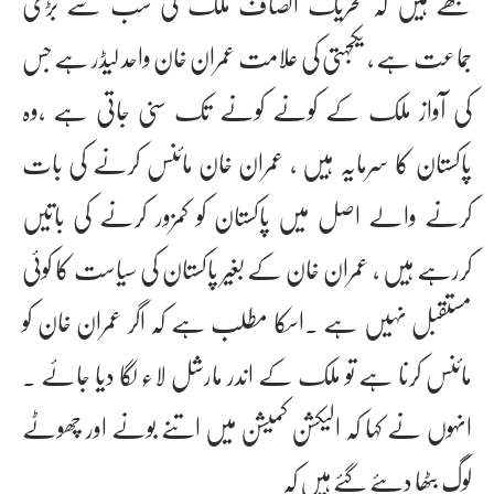
سمجھے ہیں کہ تحریک انصاف ملک کی سب سے بڑی
جماعت ہے ، یکجہتی کی علامت عمران خان واحد لیڈر ہے جس
کی آواز ملک کے کونے کونے تک سنی جاتی ہے ،وہ
پاکستان کا سرمایہ ہیں ، عمران خان مائنس کرنے کی بات
کرنے والے اصل میں پاکستان کو کمزور کرنے کی باتیں
کررہے ہیں ، عمران خان کے بغیر پاکستان کی سیاست کا کوئی
مستقبل نہیں ہے ۔اسکا مطلب ہے کہ اگر عمران خان کو
مائنس کرنا ہے تو ملک کے اندر مارشل لاء لگا دیا جائے ۔
انہوں نے کہا کہ الیکشن کمیشن میں اتنے بونے اور چھوٹے
لوگ بٹھا دیئے گئے ہیں کہ