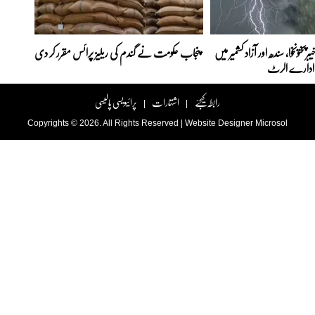
رپختونخوا، سندھ اور آزاد کشمیر میں
پنجاب حکومت نے گندم کی ریلیز پرائس مقرر کر دی‎
، ادارے الرٹ
رابطہ کیجئے
اشتہارات
پرائیویسی پالیسی
|
|
Copyrights © 2026. All Rights Reserved |
Website Designer
Microsol