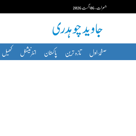
Ski
جمعرات‬‮
،
06
اگست‬‮
2026
t
conten
صفحۂ اول
تازہ ترین
پاکستان
انٹرنیشنل
کھیل