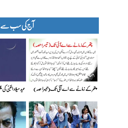
آج کی سب سے زیا
پتھر کے زمانے سے اے آئی تک(تیسرا حصہ)
عید میلاد النبیؐ کی