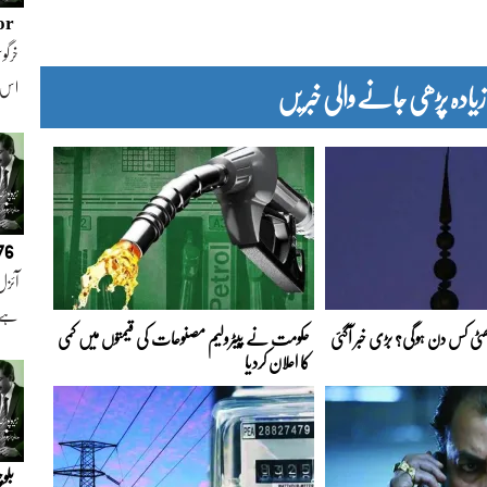
or
خرگوش
دہ پڑھی جانے والی خبریں
اس
076
آئزل
ہے ا
 چھٹی کس دن ہوگی؟ بڑی خبر آگئی
حکومت نے پیٹرولیم مصنوعات کی قیمتوں میں کمی
کا اعلان کردیا
بلو