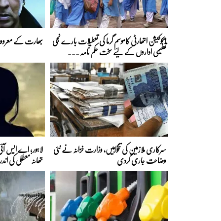
ایجوکیشن اتھارٹی کاموسمِ گرما کی تعطیلات بارے نجی
بھارت کے معروف 
تعلیمی اداروں کے لیے سخت حکم نامہ ...
سرکاری ملازمین کی تنخواہیں، وزارت خزانہ نے نئی
لاہور؛ اے ایس آئی 
وضاحت جاری کردی
تھانہ معطلی کی اند