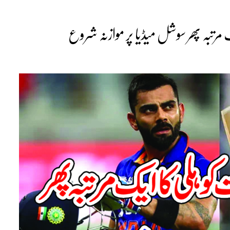
 مرتبہ پھر سوشل میڈیا پر موازنہ شروع