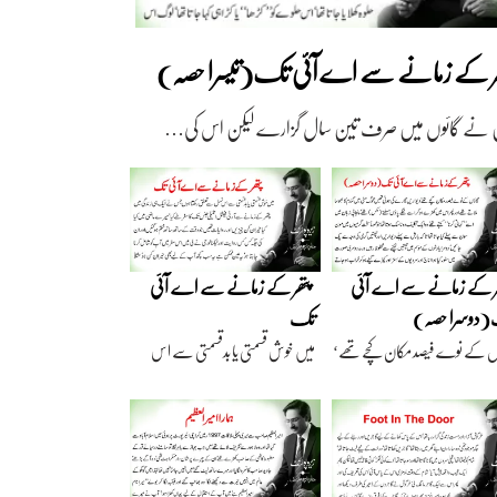
ھر کے زمانے سے اے آئی تک(تیسرا حصہ)
 نے گائوں میں صرف تین سال گزارے لیکن اس کی…
ر کے زمانے سے اے آئی
پتھر کے زمانے سے اے آئی
دوسرا حصہ)
تک
ں کے نوے فیصد مکان کچے تھے‘
میں خوش قسمتی یا بدقسمتی سے اس
اریں گارے…
نسل سے تعلق رکھتا…