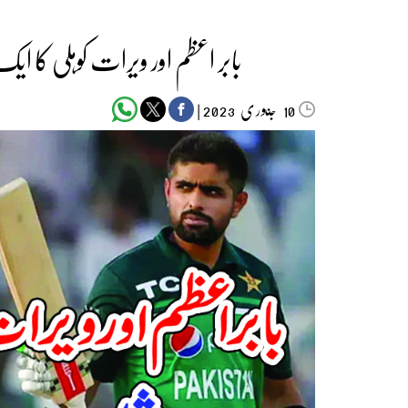
بابر اعظم اور ویرات کوہلی کا ایک
جنوری‬‮
|
2023
10