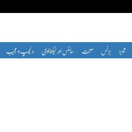
شوبز
بزنس
صحت
سائنس اور ٹیکنالوجی
دلچسپ و عجیب