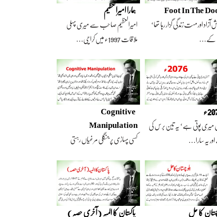
Foot In The Do
ہمارا امیرالعظیم
 آزاد اور مست زندگی گزار رہا تھا‘
امیرالعظیم صاحب سے میری پہلی
 کے…
ملاقات 1997ء میں کراچی…
2ء
Cognitive
Manipulation
 میری پوتی ہے‘ یہ تین برس کی
کسی پہاڑی پر جنگلی مرغیاں رہتی
ور یہ سارا…
تھیں‘ وہ تعداد…
چستان کا حل
پاکستان کا المیہ (آخری حصہ)