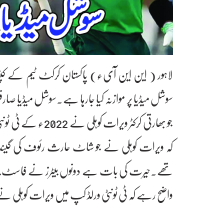
لاہور ( این این آیء) پاکستان کرکٹ ٹیم کے کپتان 
جو بھارتی کرکٹر وی
تھے۔حیرت کی بات ہے دونوں بیٹرز نے فاسٹ بولر
واضح رہے کہ ٹی ٹونٹی ورلڈ کپ میں ویرات کوہلی نے حارث رئوف کے 19ویں 