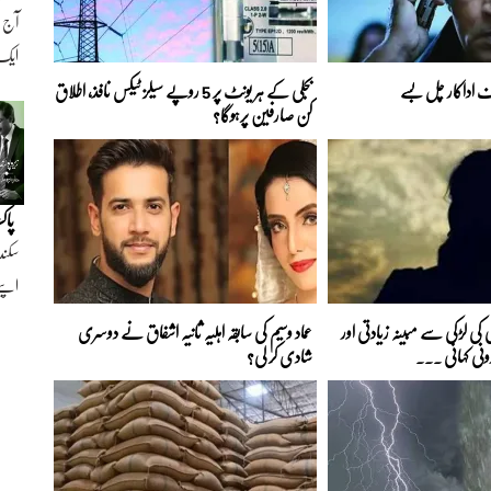
ایک ن
اداکار چل بسے
بجلی کے ہر یونٹ پر 5 روپے سیلز ٹیکس نافذ، اطلاق
کن صارفین پرہوگا؟
پاک
سکند
اپنے
کی لڑکی سے مبینہ زیادتی اور
عماد وسیم کی سابقہ اہلیہ ثانیہ اشفاق نے دوسری
رونی کہانی ...
شادی کر لی؟