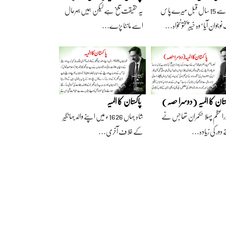
آج سے 15 سال قبل میرے پاس
یہ حقیقت تلخ ہے لیکن ہمیں بہرحال
وجوان آیا‘ وہ خیبرپختونخواہ…
اسے ماننا پڑے…
ستان کا المیہ (دوسرا حصہ)
پاکستان کا المیہ
راعظم پہلا حکمران تھا جس نے
شاہ جہاں 1626ء میں اپنے والد جہانگیر
 دور کی زیادہ…
کے خلاف آخری…