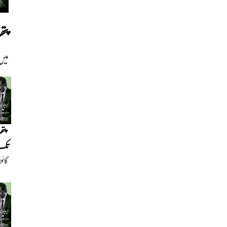
پت
میں
پتھ
تک(
گائو
دیو