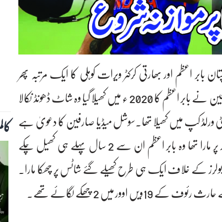
بابر اعظم اور بھارتی کرکٹر ویرات کوہلی کا ایک مرتبہ پھر
سوشل میڈیا پر موازنہ کیا جارہا ہے۔سوشل میڈیا صارفین نے بابر اعظم کا 2020 ء میں کھیلا گیا وہ شاٹ ڈھونڈ نکالا
رات کوہلی نے 2022ء کے ٹی ٹونٹی ورلڈ کپ میں کھیلا تھا۔سوشل میڈیا صارفین کا دعویٰ ہے
کال
کہ ویرات کوہلی نے جو شاٹ حارث رئوف کی گیند پر مارا تھا وہ بابر اعظم ان سے 2 سال پہلے ہی کھیل چکے
ز کے خلاف ایک ہی طرح کھیلے گئے شاٹس پر چھکا مارا۔
اوور میں 2 چھکے لگائے تھے۔