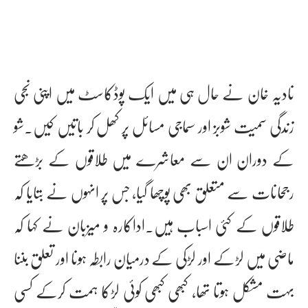
نادیہ خان نے حال ہی میں ایک پوڈکاسٹ میں اپنی نجی
زندگی سمیت شوبز اور سماجی مسائل پر کھل کر باتیں کیں۔شو
کے دوران ان سے معاشرے میں طلاقوں کے بڑھتے
رجحانات سے متعلق بھی پوچھا گیا، جس پر انہوں نے بتایا کہ
طلاقوں کے کئی اسباب ہیں۔اداکارہ و میزبان نے کہا کہ
ماضی میں لڑکے اور لڑکی کے درمیان رابطہ ہونا اور تعلق بننا
بہت مشکل ہوتا تھا، کبھی کبھی کوئی لڑکا ہمت کرکے کسی