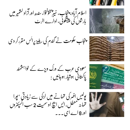
اسلام آباد، پنجاب، خیبرپختونخوا، سندھ اور آزاد کشمیر میں
بارشوں کی پیشگوئی، ادارے الرٹ
پنجاب حکومت نے گندم کی ریلیز پرائس مقرر کر دی‎
سعودی عرب کے ورک ویزے کے خواہشمند
پاکستانی ہوشیار ہوجائیں !
پولیس افسر کی تھانے میں لڑکی سے زیادتی ‘پورا
تھانہ معطل، ایس ایچ او سمیت 2 سب انسپکٹروں
اور 8 اے ای...