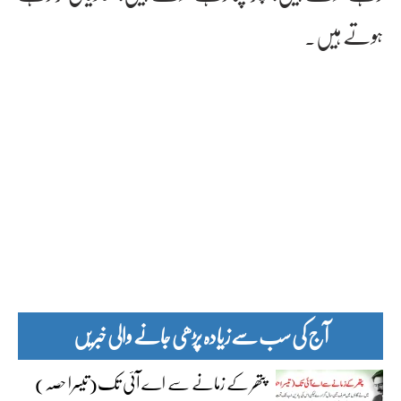
ہوتے ہیں۔
آج کی سب سے زیادہ پڑھی جانے والی خبریں
پتھر کے زمانے سے اے آئی تک(تیسرا حصہ)