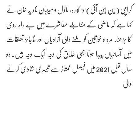
کراچی (این این آئی)اداکارہ، ماڈل و میزبان نادیہ خان نے
کہا ہے کہ ماضی کے مقابلے معاشرے میں بے راہ روی
کا بڑھنا، مرد و خواتین کو ملنے والی آزادیاں اور ناجائز تعلقات
میں آسانیاں پیدا ہونا بھی طلاق کی وجہ ایک وجہ ہیں۔دو
سال قبل 2021 میں فیصل ممتاز سے تیسری شادی کرنے
والی