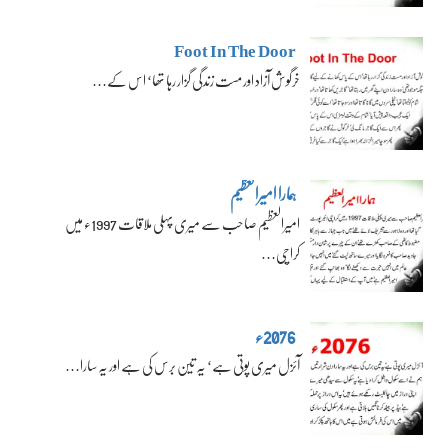
Foot In The Door
خرگوش آزاد اور مست زندگی گزار رہا تھا‘ اس کے…
ہمارا امیرالعظیم
امیرالعظیم صاحب سے میری پہلی ملاقات 1997ء میں
کراچی…
2076ء
آئزل میری پوتی ہے‘ یہ تین برس کی ہے اور یہ سارا…