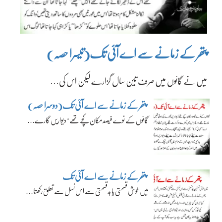
پتھر کے زمانے سے اے آئی تک(تیسرا حصہ)
میں نے گائوں میں صرف تین سال گزارے لیکن اس کی…
پتھر کے زمانے سے اے آئی تک(دوسرا حصہ)
گائوں کے نوے فیصد مکان کچے تھے‘ دیواریں گارے…
پتھر کے زمانے سے اے آئی تک
میں خوش قسمتی یا بدقسمتی سے اس نسل سے تعلق رکھتا…