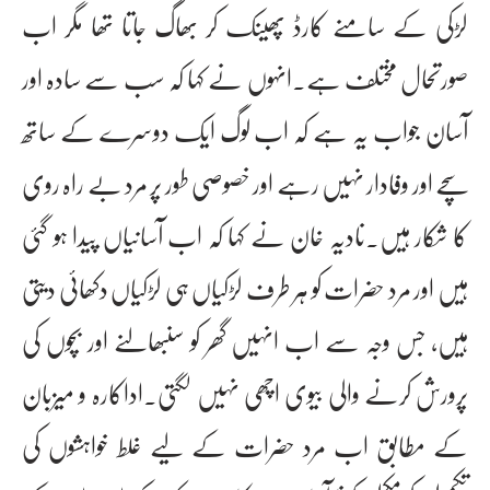
لڑکی کے سامنے کارڈ پھینک کر بھاگ جاتا تھا مگر اب
صورتحال مختلف ہے۔انہوں نے کہا کہ سب سے سادہ اور
آسان جواب یہ ہے کہ اب لوگ ایک دوسرے کے ساتھ
سچے اور وفادار نہیں رہے اور خصوصی طور پر مرد بے راہ روی
کا شکار ہیں۔نادیہ خان نے کہا کہ اب آسانیاں پیدا ہو گئی
ہیں اور مرد حضرات کو ہر طرف لڑکیاں ہی لڑکیاں دکھائی دیتی
ہیں، جس وجہ سے اب انہیں گھر کو سنبھالنے اور بچوں کی
پرورش کرنے والی بیوی اچھی نہیں لگتی۔اداکارہ و میزبان
کے مطابق اب مرد حضرات کے لیے غلط خواہشوں کی