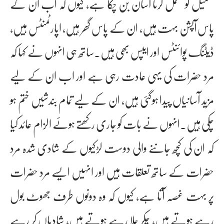
تکمیل کو مکمل کرنا آسان بن چکا ہے، کیوں کہ اب ان کے
پاس آپشن بہت ہیں، ان کے پاس گھر ہیں، اپارٹمنٹس ہیں،
ڈیٹنگ پوائنٹس اور ایپس بھی ہیں۔ساتھ ہی انہوں نے کہا کہ
مرد حضرات کی یہی عادت رہی ہے اور اب ان کے لیے
مزید آسانیاں پیدا ہوگئی ہیں، ان کے لیے تمام بندشیں ختم ہو
چکی ہیں۔انہوں نے بات کو جاری رکھتے ہوئے الزام عائد کیا
کہ ان کی کچھ جاننے والی دوست لڑکیوں کے شادی شدہ مرد
حضرات کے ساتھ تعلقات ہیں اور انہیں ایسے مرد حضرات
پر بہت غصہ آتا ہے، کیوں کہ وہ دونوں طرف جھوٹ بول
رہے ہوتے ہیں، چکر چلا رہے ہوتے ہیں، شادیاں کر رہے