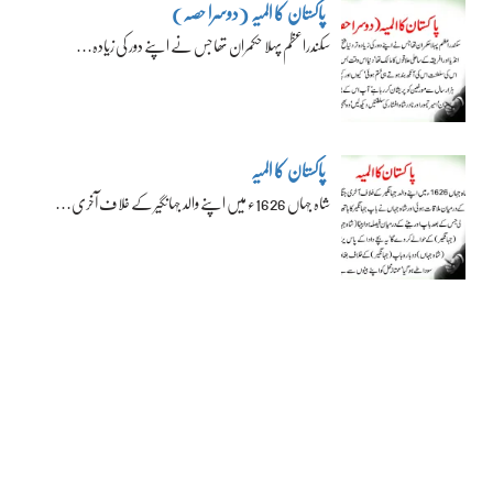
پاکستان کا المیہ (دوسرا حصہ)
سکندراعظم پہلا حکمران تھا جس نے اپنے دور کی زیادہ…
پاکستان کا المیہ
شاہ جہاں 1626ء میں اپنے والد جہانگیر کے خلاف آخری…