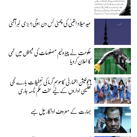
عید میلاد النبیؐ کی چھٹی کس دن ہوگی؟ بڑی خبر آگئی
حکومت نے پیٹرولیم مصنوعات کی قیمتوں میں کمی
کا اعلان کردیا
ایجوکیشن اتھارٹی کاموسمِ گرما کی تعطیلات بارے نجی
تعلیمی اداروں کے لیے سخت حکم نامہ جاری
بھارت کے معروف اداکار چل بسے