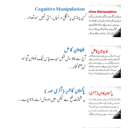
Cognitive Manipulation
کسی پہاڑی پر جنگلی مرغیاں رہتی تھیں‘ وہ تعداد…
بلوچستان کا حل
آج سے 15 سال قبل میرے پاس ایک نوجوان آیا‘ وہ
خیبرپختونخواہ…
پاکستان کا المیہ (آخری حصہ)
یہ حقیقت تلخ ہے لیکن ہمیں بہرحال اسے ماننا پڑے…