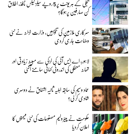
بجلی کے ہر یونٹ پر 5 روپے سیلز ٹیکس نافذ، اطلاق
کن صارفین پرہوگا؟
سرکاری ملازمین کی تنخواہیں، وزارت خزانہ نے نئی
وضاحت جاری کردی
لاہور؛ اے ایس آئی کی لڑکی سے مبینہ زیادتی اور
تھانہ معطلی کی اندرونی کہانی سامنے آگئی
عماد وسیم کی سابقہ اہلیہ ثانیہ اشفاق نے دوسری
شادی کر لی؟
حکومت نے پیٹرولیم مصنوعات کی نئی قیمتوں کا
اعلان کردیا