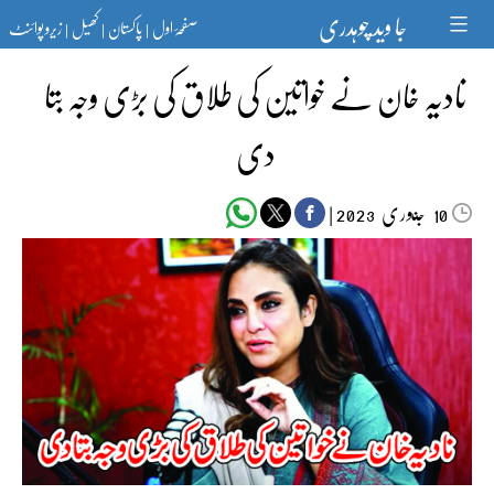
Ski
جا وید چوہدری
صفحۂ اول
پاکستان
کھیل
زیرو پوائنٹ
t
|
|
|
conten
نادیہ خان نے خواتین کی طلاق کی بڑی وجہ بتا
دی
جنوری‬‮
|
2023
10