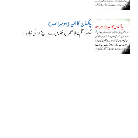
پاکستان کا المیہ (دوسرا حصہ)
سکندراعظم پہلا حکمران تھا جس نے اپنے دور کی زیادہ…