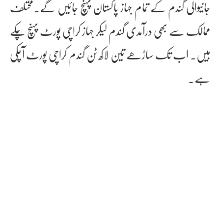
جانیوالی گندم کے تمام جہاز پاکستان پہنچ جائیں گے۔مختلف
ممالک سے بھی درآمدی گندم لیکر جہاز کراچی پورٹ پہنچ چکے
ہیں۔ اب تک ساڑھے تین لاکھ ٹن گندم کراچی پورٹ آچکی
ہے۔