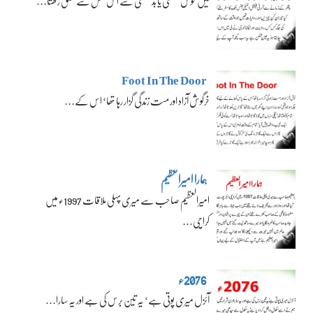
میں خوش قسمتی یا بدقسمتی سے اس نسل سے تعلق رکھتا…
Foot In The Door
خرگوش آزاد اور مست زندگی گزار رہا تھا‘ اس کے…
ہمارا امیرالعظیم
امیرالعظیم صاحب سے میری پہلی ملاقات 1997ء میں
کراچی…
2076ء
آئزل میری پوتی ہے‘ یہ تین برس کی ہے اور یہ سارا…