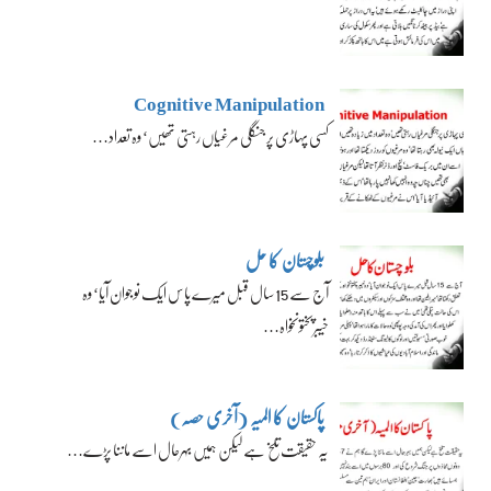
Cognitive Manipulation
کسی پہاڑی پر جنگلی مرغیاں رہتی تھیں‘ وہ تعداد…
بلوچستان کا حل
آج سے 15 سال قبل میرے پاس ایک نوجوان آیا‘ وہ
خیبرپختونخواہ…
پاکستان کا المیہ (آخری حصہ)
یہ حقیقت تلخ ہے لیکن ہمیں بہرحال اسے ماننا پڑے…