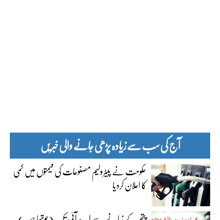
آج کی سب سے زیادہ پڑھی جانے والی خبریں
حکومت نے پیٹرولیم مصنوعات کی قیمتوں میں کمی
کا اعلان کردیا
پتھر کے زمانے سے اے آئی تک(چوتھا حصہ)