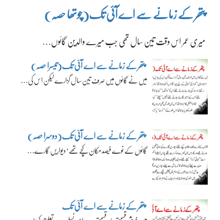
پتھر کے زمانے سے اے آئی تک(چوتھا حصہ)
میری عمر اس وقت تین سال تھی جب میرے والدین گائوں…
پتھر کے زمانے سے اے آئی تک(تیسرا حصہ)
میں نے گائوں میں صرف تین سال گزارے لیکن اس کی…
پتھر کے زمانے سے اے آئی تک(دوسرا حصہ)
گائوں کے نوے فیصد مکان کچے تھے‘ دیواریں گارے…
پتھر کے زمانے سے اے آئی تک