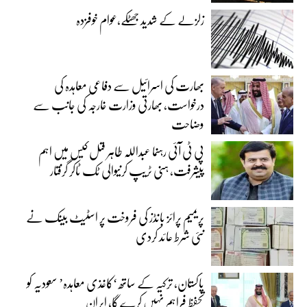
زلزلے کے شدید جھٹکے،عوام خوفزدہ
بھارت کی اسرائیل سے دفاعی معاہدہ کی
درخواست، بھارتی وزارت خارجہ کی جانب سے
وضاحت
پی ٹی آئی رہنما عبداللہ طاہر قتل کیس میں اہم
پیشرفت، ہنی ٹریپ کرنیوالی ٹک ٹاکر گرفتار
پریمیم پرائز بانڈز کی فروخت پر اسٹیٹ بینک نے
نئی شرط عائد کردی
پاکستان، ترکیہ کے ساتھ ‘کاغذی معاہدہ’ سعودیہ کو
تحفظ فراہم نہیں کرے گا، ایران