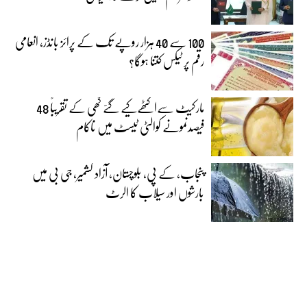
100 سے 40 ہزار روپے تک کے پرائز بانڈز، انعامی
رقم پر ٹیکس کتنا ہوگا؟
مارکیٹ سےاکٹھےکیے گئے گھی کے تقریباً 48
فیصدنمونے کوالٹی ٹیسٹ میں ناکام
پنجاب، کے پی، بلوچستان، آزاد کشمیر، جی بی میں
بارشوں اور سیلاب کا الرٹ