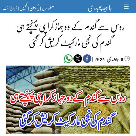
Ski
جا وید چوہدری
صفحۂ اول
پاکستان
کھیل
زیرو پوائنٹ
t
|
|
|
conten
روس سے گندم کے دو جہاز کراچی پہنچتے ہی
گندم کی نجی مارکیٹ کریش کر گئی
جنوری‬‮
|
2023
9