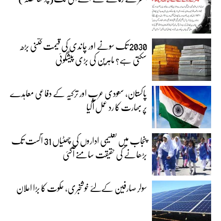
2030 تک سونے اور چاندی کی قیمت کتنی بڑھ
سکتی ہے؟ ماہرین کی بڑی پیشگوئی
پاکستان، سعودی عرب اور ترکیہ کے دفاعی معاہدے
پر بھارت کا رد عمل آگیا
پنجاب میں تعلیمی اداروں کی چھٹیاں 31 اگست تک
بڑھانے کی حقیقت سامنے آگئی
سولر صارفین کےلئے خوشخبری، حکوت کا بڑا اعلان