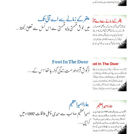
پتھر کے زمانے سے اے آئی تک
میں خوش قسمتی یا بدقسمتی سے اس نسل سے تعلق رکھتا…
Foot In The Door
خرگوش آزاد اور مست زندگی گزار رہا تھا‘ اس کے…
ہمارا امیرالعظیم
امیرالعظیم صاحب سے میری پہلی ملاقات 1997ء میں
کراچی…