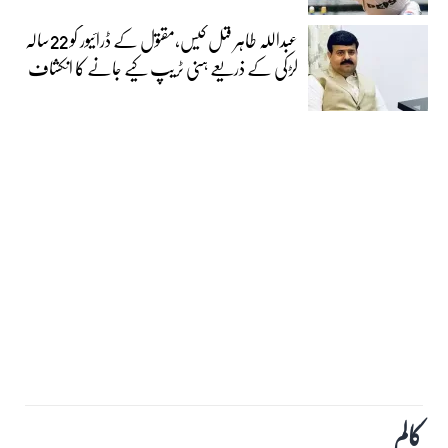
عبداللہ طاہر قتل کیس،مقتول کے ڈرائیور کو 22سالہ
لڑکی کے ذریعے ہنی ٹریپ کیے جانے کا انکشاف
کالم