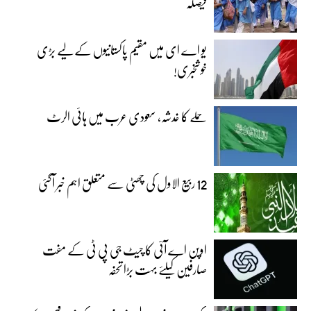
فیصلہ
یو اے ای میں مقیم پاکستانیوں کے لیے بڑی
خوشخبری!
حملے کا خدشہ، سعودی عرب میں ہائی الرٹ
12 ربیع الاول کی چھٹی سے متعلق اہم خبر آگئی
اوپن اے آئی کا چیٹ جی پی ٹی کے مفت
صارفین کیلئے بہت بڑا تحفہ