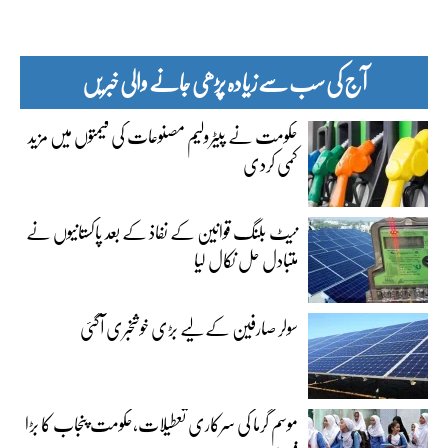
آج کی سب سے زیادہ پڑھی جانے والی خبریں
حکومت نے پیٹرولیم مصنوعات کی قیمتوں میں مزید
کمی کردی
نیٹ بلنگ قوانین کے نفاذ کے بعد پاکستانیوں نے
متبادل حل نکال لیا
سولر صارفین کے لیے بڑی خوشخبری آگئی
موسم گرما کی سرکاری تعطیلات،حکومت پنجاب کا بڑا