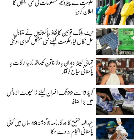
حکومت نے پیٹرولیم مصنوعات کی نئی قیمتوں کا
اعلان کردیا
نیٹ بلنگ قوانین کا نفاذ ،پاکستانیوں نے متبادل
حل نکال لیا،حکومت کیلئے نئی مشکل کھڑی ہوگئی
تھائی لینڈ؛ دورانِ پرواز خاتون کیساتھ نازیبا حرکات پر
پاکستانی سیاح گرفتار
گریڈ 17 سے 22 تک افسران کیلئے ٹرانسپورٹ الاؤنس
میں بڑا اضافہ
عبداللہ شفیق کا وہ کارنامہ جو گزشتہ 49 سال میں کوئی
پاکستانی انجام نہ دے سکا