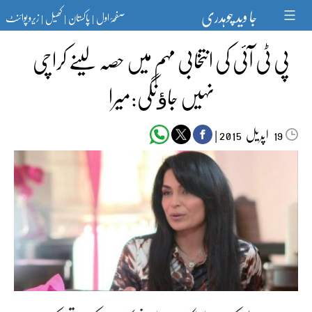
Ski
جا وید چوہدری
صفحۂ اول
پاکستان
کھیل
زیرو پوائنٹ
t
|
|
|
conten
پی ٹی آئی کی انتخابی مہم میں حصہ لینے کراچی
نہیں جاﺅنگی:میرا
اپریل‬‮
|
2015
19