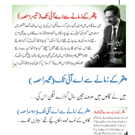
پتھر کے زمانے سے اے آئی تک(تیسرا حصہ)
میں نے گائوں میں صرف تین سال گزارے لیکن اس کی…
پتھر کے زمانے سے اے آئی تک(دوسرا حصہ)
گائوں کے نوے فیصد مکان کچے تھے‘ دیواریں گارے…