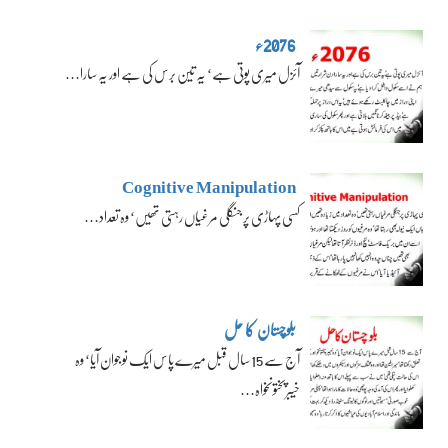
2076ء
آئزل میری پوتی ہے‘ یہ تین برس کی ہے اور یہ سارا…
Cognitive Manipulation
کسی پہاڑی پر جنگلی مرغیاں رہتی تھیں‘ وہ تعداد…
بلوچستان کا حل
آج سے 15 سال قبل میرے پاس ایک نوجوان آیا‘ وہ
خیبرپختونخواہ…