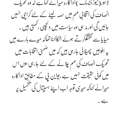
لاہور(نیوز ڈیسک)اداکارہ میرانے کہاہے کہ وہ تحریک
انصاف کی انتخابی مہم میں حصہ لینے کے لئے کراچی نہیں
جائیں گی اورنہ ہی وہ سیاست میں دلچسپی رکھتی ہیں۔
میڈیاسے گفتگوکرتے ہوئے انکاکہناتھاکہ میرے بارے میں
یہ افواہیں پھیلائی جارہی ہیں کہ میں ضمنی انتخابات میں
تحریک انصاف کی مہم چلانے کے لئے جارہی ہوں اس
میں کوئی حقیقت نہیں ہے ،یوا ین پی کے مطابق اداکارہ
میرانے کہاکہ میری توجہ اب اپنے ہسپتال کی تکمیل پر
ہے۔