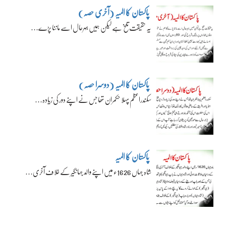
پاکستان کا المیہ (آخری حصہ)
یہ حقیقت تلخ ہے لیکن ہمیں بہرحال اسے ماننا پڑے…
پاکستان کا المیہ (دوسرا حصہ)
سکندراعظم پہلا حکمران تھا جس نے اپنے دور کی زیادہ…
پاکستان کا المیہ
شاہ جہاں 1626ء میں اپنے والد جہانگیر کے خلاف آخری…