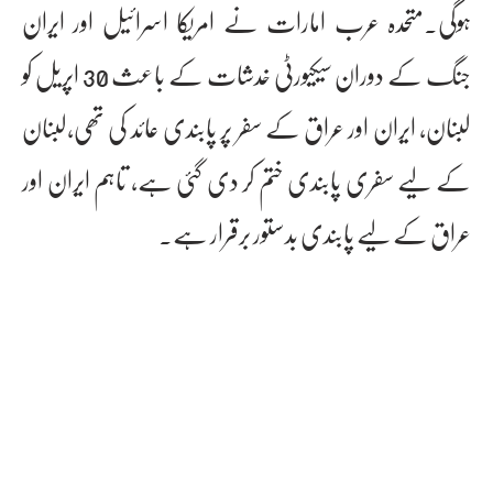
ہوگی۔متحدہ عرب امارات نے امریکا اسرائیل اور ایران
جنگ کے دوران سیکیورٹی خدشات کے باعث 30 اپریل کو
لبنان، ایران اور عراق کے سفر پر پابندی عائد کی تھی،لبنان
کے لیے سفری پابندی ختم کر دی گئی ہے، تاہم ایران اور
عراق کے لیے پابندی بدستور برقرار ہے۔