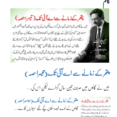
کالم
پتھر کے زمانے سے اے آئی تک(تیسرا حصہ)
میں نے گائوں میں صرف تین سال گزارے لیکن اس کی…
پتھر کے زمانے سے اے آئی تک(دوسرا حصہ)
گائوں کے نوے فیصد مکان کچے تھے‘ دیواریں گارے…