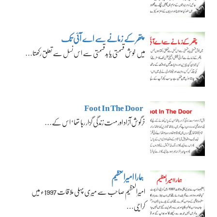
پتھر کے زمانے سے اے آئی تک
میں خوش قسمتی یا بدقسمتی سے اس نسل سے تعلق رکھتا…
Foot In The Door
خرگوش آزاد اور مست زندگی گزار رہا تھا‘ اس کے…
ہمارا امیرالعظیم
امیرالعظیم صاحب سے میری پہلی ملاقات 1997ء میں
کراچی…