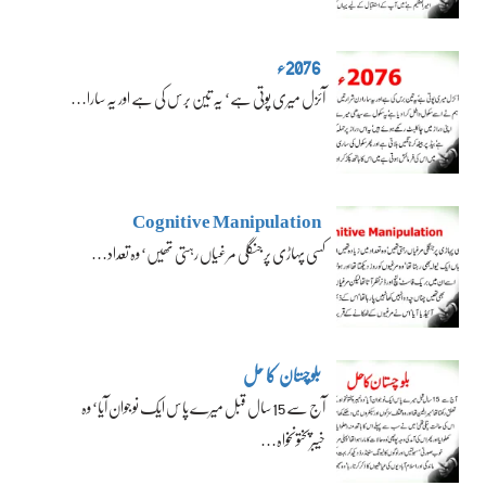
2076ء
آئزل میری پوتی ہے‘ یہ تین برس کی ہے اور یہ سارا…
Cognitive Manipulation
کسی پہاڑی پر جنگلی مرغیاں رہتی تھیں‘ وہ تعداد…
بلوچستان کا حل
آج سے 15 سال قبل میرے پاس ایک نوجوان آیا‘ وہ
خیبرپختونخواہ…