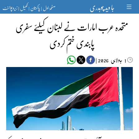
Ski
جا وید چوہدری
صفحۂ اول
پاکستان
کھیل
زیرو پوائنٹ
t
|
|
|
conten
متحدہ عرب امارات نے لبنان کیلئے سفری
پابندی ختم کردی
جولائی
|
2026
1