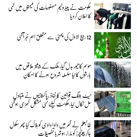
حکومت نے پیٹرولیم مصنوعات کی قیمتوں میں کمی
کا اعلان کردیا
12 ربیع الاول کی چھٹی سے متعلق اہم خبر آگئی
موسم کا تیور بدل گیا، ملک کے بیشتر علاقوں میں
بارشوں کا نیا سلسلہ شروع ہونے کا امکان
نیٹ بلنگ قوانین کا نفاذ ،پاکستانیوں نے متبادل
حل نکال لیا،حکومت کیلئے نئی مشکل کھڑی ہوگئی
طالبعلم نے گھر میں دادا دادی کو ہلاک کیا پھر سکول
جاکر 5ٹیچرز کو مارا، ہوشربا تفصیلات