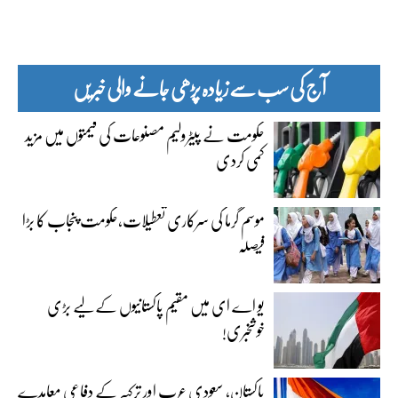
آج کی سب سے زیادہ پڑھی جانے والی خبریں
حکومت نے پیٹرولیم مصنوعات کی قیمتوں میں مزید
کمی کردی
موسم گرما کی سرکاری تعطیلات،حکومت پنجاب کا بڑا
فیصلہ
یو اے ای میں مقیم پاکستانیوں کے لیے بڑی
خوشخبری!
پاکستان، سعودی عرب اور ترکیہ کے دفاعی معاہدے