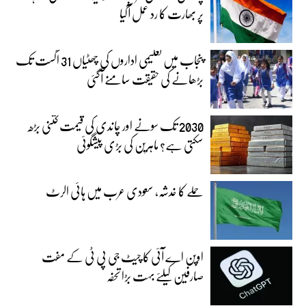
پر بھارت کا رد عمل آگیا
پنجاب میں تعلیمی اداروں کی چھٹیاں 31 اگست تک
بڑھانے کی حقیقت سامنے آگئی
2030 تک سونے اور چاندی کی قیمت کتنی بڑھ
سکتی ہے؟ ماہرین کی بڑی پیشگوئی
حملے کا خدشہ، سعودی عرب میں ہائی الرٹ
اوپن اے آئی کا چیٹ جی پی ٹی کے مفت
صارفین کیلئے بہت بڑا تحفہ