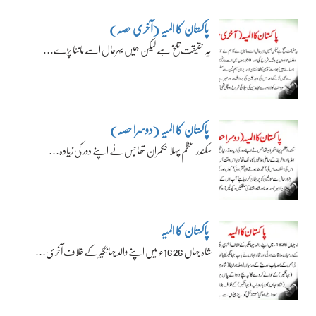
پاکستان کا المیہ (آخری حصہ)
یہ حقیقت تلخ ہے لیکن ہمیں بہرحال اسے ماننا پڑے…
پاکستان کا المیہ (دوسرا حصہ)
سکندراعظم پہلا حکمران تھا جس نے اپنے دور کی زیادہ…
پاکستان کا المیہ
شاہ جہاں 1626ء میں اپنے والد جہانگیر کے خلاف آخری…