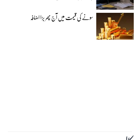
سونے کی قیمت میں آج پھر بڑا اضافہ