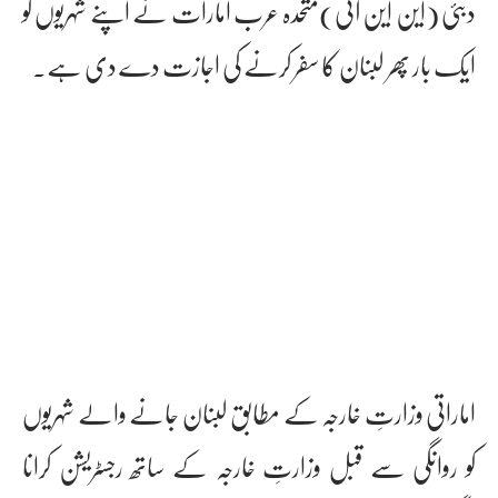
دبئی (این این آئی)متحدہ عرب امارات نے اپنے شہریوں کو
ایک بار پھر لبنان کا سفر کرنے کی اجازت دے دی ہے۔
اماراتی وزارتِ خارجہ کے مطابق لبنان جانے والے شہریوں
کو روانگی سے قبل وزارتِ خارجہ کے ساتھ رجسٹریشن کرانا