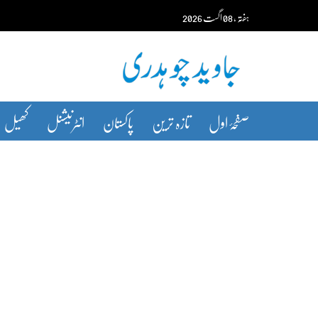
Ski
ہفتہ‬‮
،
08
اگست‬‮
2026
t
conten
صفحۂ اول
تازہ ترین
پاکستان
انٹرنیشنل
کھیل