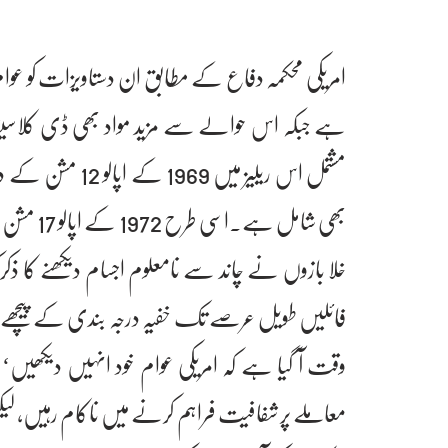
امریکی محکمہ دفاع کے مطابق ان دستاویزات کو عوا
مشتمل اس ریلیز می
بھی شامل 
خلا بازوں نے چاند سے نامعلوم اجسام دیکھنے کا ذکر 
فائلیں طویل عرصے تک خفیہ درجہ بندی کے پیچھے چھ
وقت آ گیا ہے کہ امریکی عوام خود انہیں دیکھی
معاملے پر شفافیت فراہم کرنے میں ناکام رہیں، لیکن