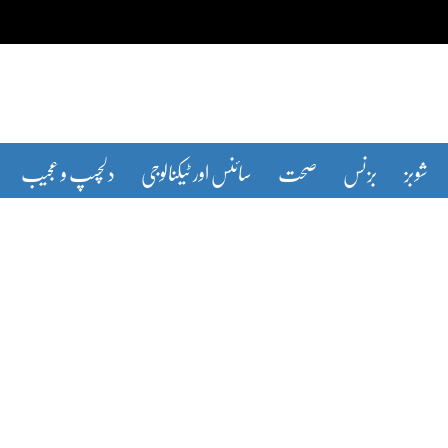
شوبز
بزنس
صحت
سائنس اور ٹیکنالوجی
دلچسپ و عجیب