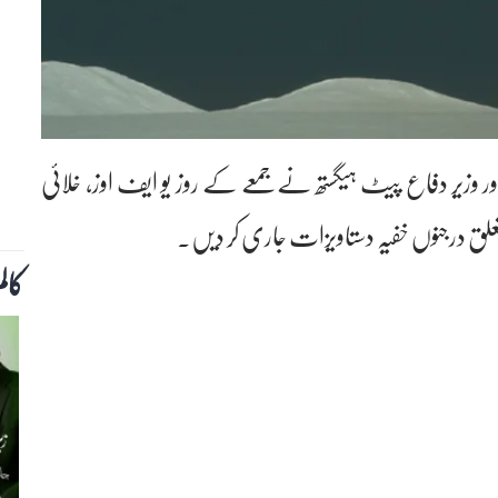
ور وزیر دفاع پیٹ ہیگستھ نے جمعے کے روز یو ایف اوز، خلائی
علق درجنوں خفیہ دستاویزات جاری کر دیں۔
کال