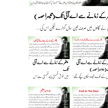
ھر کے زمانے سے اے آئی تک(تیسرا حصہ)
 نے گائوں میں صرف تین سال گزارے لیکن اس کی…
ر کے زمانے سے اے آئی
پتھر کے زمانے سے اے آئی
دوسرا حصہ)
تک
ں کے نوے فیصد مکان کچے تھے‘
میں خوش قسمتی یا بدقسمتی سے اس
اریں گارے…
نسل سے تعلق رکھتا…