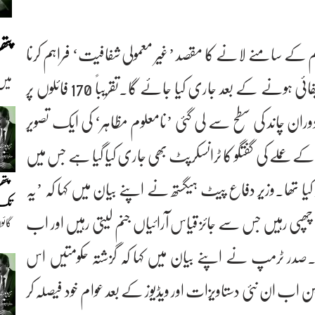
پت
م کے سامنے لانے کا مقصد ’غیر معمولی شفافیت‘ فراہم کرنا
میں
ہے جبکہ اس حوالے سے مزید مواد بھی ڈی کلاسیفائی ہونے کے بعد جاری کیا جائے گا۔تقریباً 170 فائلوں پر
ں 1969 کے اپالو 12 مشن کے دوران چاند کی سطح سے لی گئی ’نامعلوم مظاہر‘ کی ایک تصویر
ہے۔اسی طرح 1972 کے اپالو 17 مشن کے عملے کی گفتگو کا ٹرانسکرپٹ بھی جاری کیا گیا ہے جس میں
پتھ
کیا تھا۔وزیر دفاع پیٹ ہیگستھ نے اپنے بیان میں کہا کہ ’یہ
تک(
پی رہیں جس سے جائز قیاس آرائیاں جنم لیتی رہیں اور اب
گائو
دیو
ں‘۔صدر ٹرمپ نے اپنے بیان میں کہا کہ گزشتہ حکومتیں اس
 اب ان نئی دستاویزات اور ویڈیوز کے بعد عوام خود فیصلہ کر