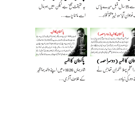
آج سے 15 سال قبل میرے پاس
یہ حقیقت تلخ ہے لیکن ہمیں بہرحال
وجوان آیا‘ وہ خیبرپختونخواہ…
اسے ماننا پڑے…
ستان کا المیہ (دوسرا حصہ)
پاکستان کا المیہ
راعظم پہلا حکمران تھا جس نے
شاہ جہاں 1626ء میں اپنے والد جہانگیر
 دور کی زیادہ…
کے خلاف آخری…