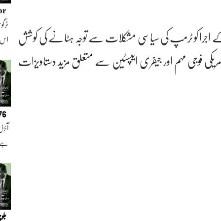
or
خرگوش
جرا کو ٹرمپ کی سیاسی مشکلات سے توجہ ہٹانے کی کوشش
اس
یکی فوجی مہم اور جیفری ایپسٹین سے متعلق مزید دستاویزات
076
آئزل
ہے ا
بلو