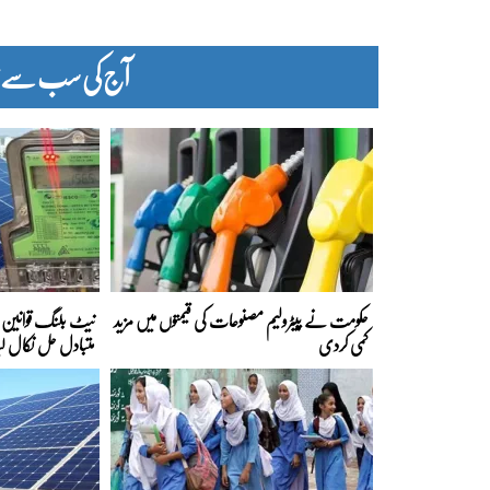
آج کی سب سے زیا
حکومت نے پیٹرولیم مصنوعات کی قیمتوں میں مزید
نیٹ بلنگ قوانین ک
کمی کردی
متبادل حل نکال لی