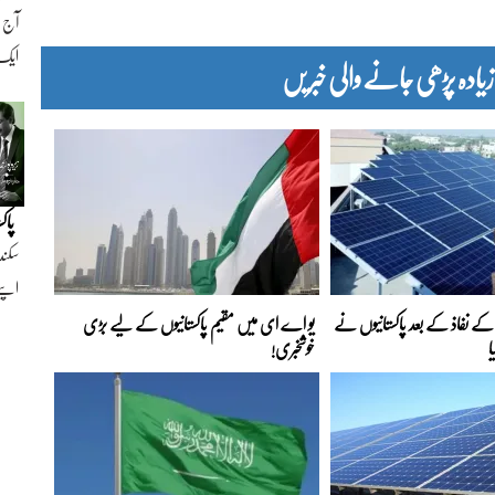
ایک ن
دہ پڑھی جانے والی خبریں
پاک
سکند
اپنے
ے نفاذ کے بعد پاکستانیوں نے
یو اے ای میں مقیم پاکستانیوں کے لیے بڑی
ا
خوشخبری!