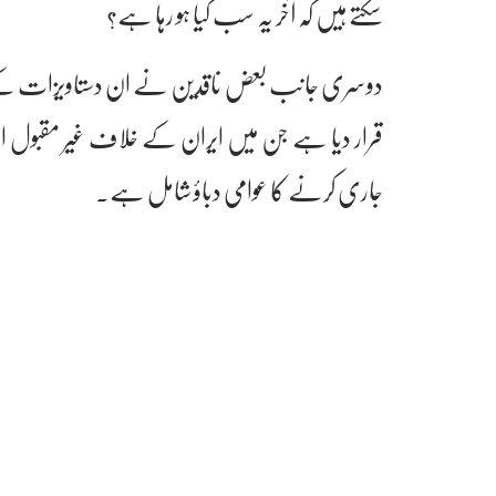
سکتے ہیں کہ آخر یہ سب کیا ہو رہا ہے؟
دوسری جانب بعض ناقدین نے ان دستاویزات کے ا
قرار دیا ہے جن میں ایران کے خلاف غیر مقبول امر
جاری کرنے کا عوامی دباؤ شامل ہے۔