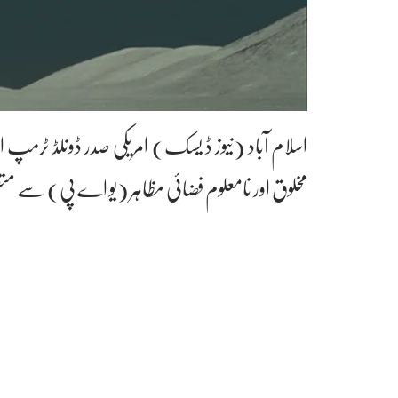
اسلام آباد (نیوز ڈ یسک) امریکی صدر ڈونلڈ ٹرمپ ا
مخلوق اور نامعلوم فضائی مظاہر (یو اے پی) سے مت