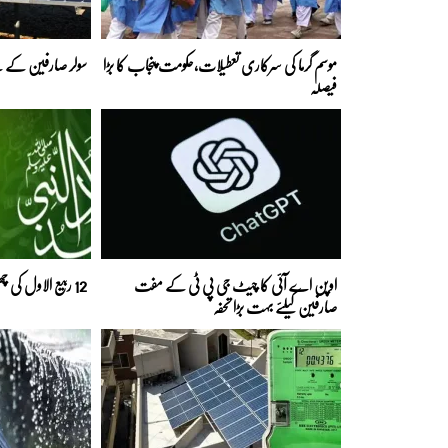
موسم گرما کی سرکاری تعطیلات،حکومت پنجاب کا بڑا
سولر صارفین کے لی
فیصلہ
اوپن اے آئی کا چیٹ جی پی ٹی کے مفت
12 ربیع الاول کی چھٹی سے متعلق اہم خبر آگئی
صارفین کیلئے بہت بڑا تحفہ