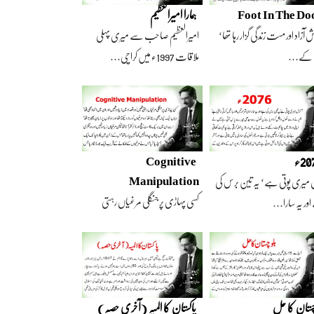
Foot In The Do
ہمارا امیرالعظیم
 آزاد اور مست زندگی گزار رہا تھا‘
امیرالعظیم صاحب سے میری پہلی
 کے…
ملاقات 1997ء میں کراچی…
2ء
Cognitive
Manipulation
 میری پوتی ہے‘ یہ تین برس کی
کسی پہاڑی پر جنگلی مرغیاں رہتی
ور یہ سارا…
تھیں‘ وہ تعداد…
چستان کا حل
پاکستان کا المیہ (آخری حصہ)