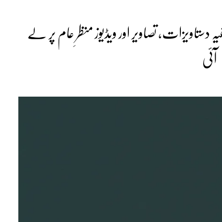
دستاویزات، تصاویر اور ویڈیوز منظرِ عام پر لے
آئی