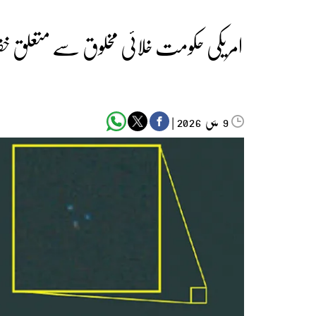
امریکی حکومت خلائی مخلوق سے متعلق خفیہ 
مئی‬‮
|
2026
9