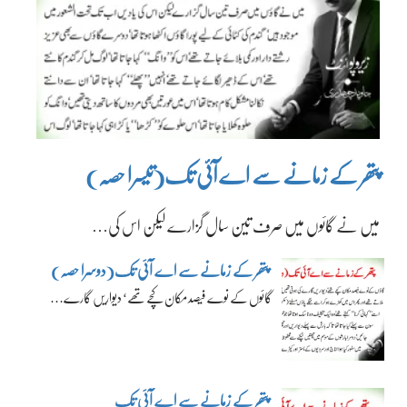
پتھر کے زمانے سے اے آئی تک(تیسرا حصہ)
میں نے گائوں میں صرف تین سال گزارے لیکن اس کی…
پتھر کے زمانے سے اے آئی تک(دوسرا حصہ)
گائوں کے نوے فیصد مکان کچے تھے‘ دیواریں گارے…
پتھر کے زمانے سے اے آئی تک