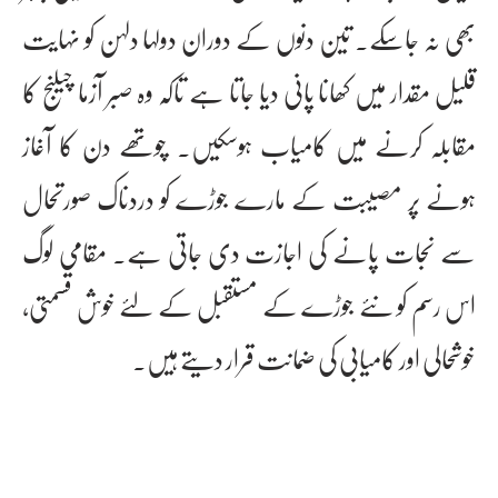
بھی نہ جاسکے۔ تین دنوں کے دوران دولہا دلہن کو نہایت
قلیل مقدار میں کھانا پانی دیا جاتا ہے تاکہ وہ صبر آزما چیلنج کا
مقابلہ کرنے میں کامیاب ہوسکیں۔ چوتھے دن کا آغاز
ہونے پر مصیبت کے مارے جوڑے کو دردناک صورتحال
سے نجات پانے کی اجازت دی جاتی ہے۔ مقامی لوگ
اس رسم کو نئے جوڑے کے مستقبل کے لئے خوش قسمتی،
خوشحالی اور کامیابی کی ضمانت قرار دیتے ہیں۔