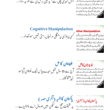
آئزل میری پوتی ہے‘ یہ تین برس کی ہے اور یہ سارا…
Cognitive Manipulation
کسی پہاڑی پر جنگلی مرغیاں رہتی تھیں‘ وہ تعداد…
بلوچستان کا حل
آج سے 15 سال قبل میرے پاس ایک نوجوان آیا‘ وہ
خیبرپختونخواہ…
پاکستان کا المیہ (آخری حصہ)
یہ حقیقت تلخ ہے لیکن ہمیں بہرحال اسے ماننا پڑے…