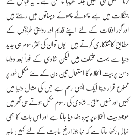
کرنا مشکل ہی نہیں بلکہ تقریباً ناممکن ہے۔ یہ قبائل گھنے
جنگلات میں بسے چھوٹے چھوٹے دیہاتوں میں رہتے ہیں
اور گزر اوقات کے لئے اپنے قدیم اور روایتی طریقوں کے
مطابق کاشتکاری کرتے ہیں۔ یوں تو ان کی اکثر رسوم ہی جدید
دنیا سے بہت مختلف ہیں لیکن شادی کے فوراً بعد دولہا
دلہن پر بیت الخلاءکا استعمال تین دن کے لئے مکمل طور پر
ممنوع قرار دینا ایک ایسی رسم ہے جس کی مثال دنیا میں
کہیں اور نہیں ملتی۔ شادی کی رسوم مکمل ہوتے ہی گھر میں
موجود بیت الخلاءپر پہرہ بٹھا دیا جاتا ہے اور اس بات کا بھی
خیال رکھا جاتا ہے کہ نیا جوڑا رفع حاجت کے لئے کہیں باہر