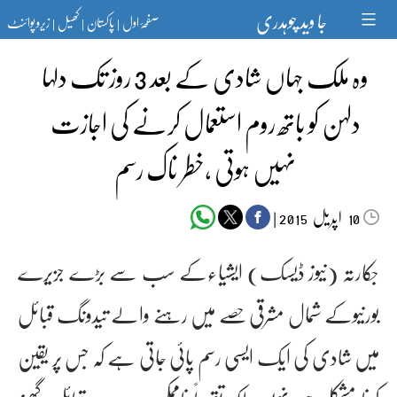
Ski
جا وید چوہدری
صفحۂ اول
پاکستان
کھیل
زیرو پوائنٹ
t
|
|
|
conten
وہ ملک جہاں شادی کے بعد 3 روز تک دلہا
دلہن کو باتھ روم استعمال کرنے کی اجازت
نہیں ہوتی ،خطر ناک رسم
اپریل‬‮
|
2015
10
جکارتہ (نیوز ڈیسک) ایشیاءکے سب سے بڑے جزیرے
بورنیوکے شمال مشرقی حصے میں رہنے والے تیدونگ قبائل
میں شادی کی ایک ایسی رسم پائی جاتی ہے کہ جس پر یقین