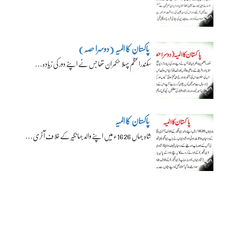
پاکستان کا المیہ (دوسرا حصہ)
سکندراعظم پہلا حکمران تھا جس نے اپنے دور کی زیادہ…
پاکستان کا المیہ
شاہ جہاں 1626ء میں اپنے والد جہانگیر کے خلاف آخری…