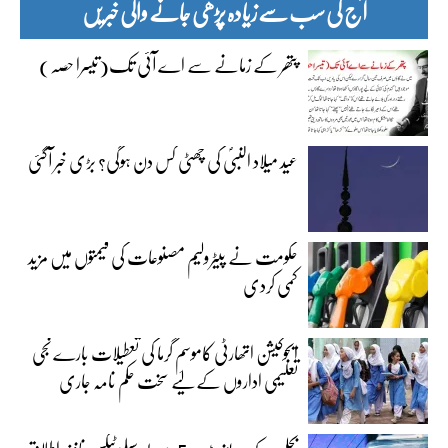
آج کی سب سے زیادہ پڑھی جانے والی خبریں
پتھر کے زمانے سے اے آئی تک(تیسرا حصہ)
عید میلاد النبیؐ کی چھٹی کس دن ہوگی؟ بڑی خبر آگئی
حکومت نے پیٹرولیم مصنوعات کی قیمتوں میں مزید
کمی کردی
ایجوکیشن اتھارٹی کاموسمِ گرما کی تعطیلات بارے نجی
تعلیمی اداروں کے لیے سخت حکم نامہ جاری