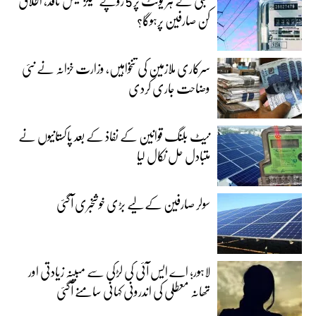
بجلی کے ہر یونٹ پر 5 روپے سیلز ٹیکس نافذ، اطلاق
کن صارفین پرہوگا؟
سرکاری ملازمین کی تنخواہیں، وزارت خزانہ نے نئی
وضاحت جاری کردی
نیٹ بلنگ قوانین کے نفاذ کے بعد پاکستانیوں نے
متبادل حل نکال لیا
سولر صارفین کے لیے بڑی خوشخبری آگئی
لاہور؛ اے ایس آئی کی لڑکی سے مبینہ زیادتی اور
تھانہ معطلی کی اندرونی کہانی سامنے آگئی