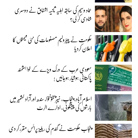
عماد وسیم کی سابقہ اہلیہ ثانیہ اشفاق نے دوسری
شادی کر لی؟
حکومت نے پیٹرولیم مصنوعات کی نئی قیمتوں کا
اعلان کردیا
سعودی عرب کے ورک ویزے کے خواہشمند
پاکستانی ہوشیار ہوجائیں !
اسلام آباد، پنجاب، خیبرپختونخوا، سندھ اور آزاد کشمیر میں
بارشوں کی پیشگوئی، ادارے الرٹ
پنجاب حکومت نے گندم کی ریلیز پرائس مقرر کر دی‎