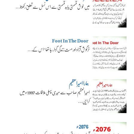
میں خوش قسمتی یا بدقسمتی سے اس نسل سے تعلق رکھتا…
Foot In The Door
خرگوش آزاد اور مست زندگی گزار رہا تھا‘ اس کے…
ہمارا امیرالعظیم
امیرالعظیم صاحب سے میری پہلی ملاقات 1997ء میں
کراچی…
2076ء