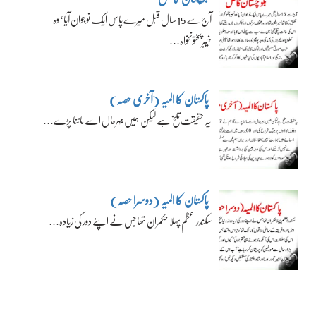
آج سے 15 سال قبل میرے پاس ایک نوجوان آیا‘ وہ
خیبرپختونخواہ…
پاکستان کا المیہ (آخری حصہ)
یہ حقیقت تلخ ہے لیکن ہمیں بہرحال اسے ماننا پڑے…
پاکستان کا المیہ (دوسرا حصہ)
سکندراعظم پہلا حکمران تھا جس نے اپنے دور کی زیادہ…