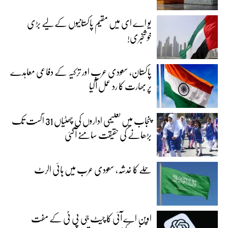
یو اے ای میں مقیم پاکستانیوں کے لیے بڑی
خوشخبری!
پاکستان، سعودی عرب اور ترکیہ کے دفاعی معاہدے
پر بھارت کا رد عمل آگیا
پنجاب میں تعلیمی اداروں کی چھٹیاں 31 اگست تک
بڑھانے کی حقیقت سامنے آگئی
حملے کا خدشہ، سعودی عرب میں ہائی الرٹ
اوپن اے آئی کا چیٹ جی پی ٹی کے مفت