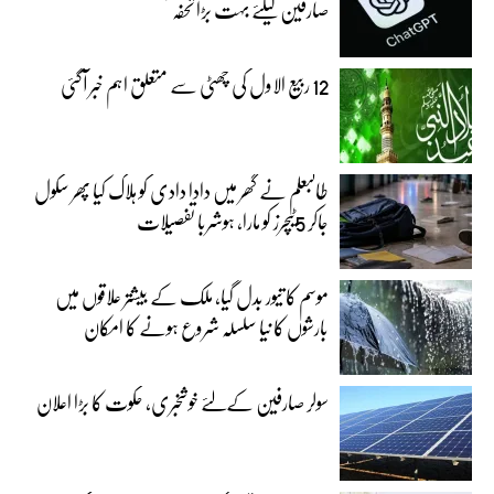
صارفین کیلئے بہت بڑا تحفہ
12 ربیع الاول کی چھٹی سے متعلق اہم خبر آگئی
طالبعلم نے گھر میں دادا دادی کو ہلاک کیا پھر سکول
جاکر 5ٹیچرز کو مارا، ہوشربا تفصیلات
موسم کا تیور بدل گیا، ملک کے بیشتر علاقوں میں
بارشوں کا نیا سلسلہ شروع ہونے کا امکان
سولر صارفین کےلئے خوشخبری، حکوت کا بڑا اعلان