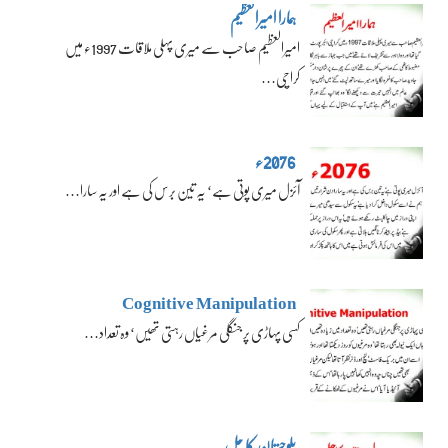
ہمارا امیرالعظیم
امیرالعظیم صاحب سے میری پہلی ملاقات 1997ء میں
کراچی…
2076ء
آئزل میری پوتی ہے‘ یہ تین برس کی ہے اور یہ سارا…
Cognitive Manipulation
کسی پہاڑی پر جنگلی مرغیاں رہتی تھیں‘ وہ تعداد…
بلوچستان کا حل