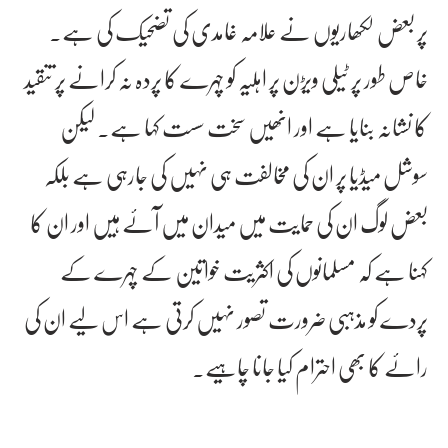
پر بعض لکھاریوں نے علامہ غامدی کی تضحیک کی ہے۔
خاص طور پر ٹیلی ویڑن پر اہلیہ کو چہرے کا پردہ نہ کرانے پر تنقید
کا نشانہ بنایا ہے اور انھیں سخت سست کہا ہے۔ لیکن
سوشل میڈیا پر ان کی مخالفت ہی نہیں کی جارہی ہے بلکہ
بعض لوگ ان کی حمایت میں میدان میں آئے ہیں اور ان کا
کہنا ہے کہ مسلمانوں کی اکثریت خواتین کے چہرے کے
پردے کو مذہبی ضرورت تصور نہیں کرتی ہے اس لیے ان کی
رائے کا بھی احترام کیا جانا چاہیے۔