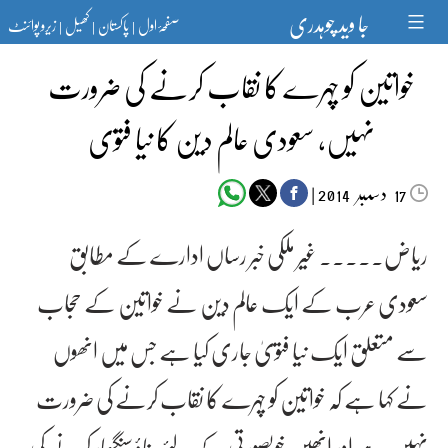
Ski
جا وید چوہدری
صفحۂ اول
پاکستان
کھیل
زیرو پوائنٹ
t
|
|
|
conten
خواتین کو چہرے کا نقاب کرنے کی ضرورت
نہیں، سعودی عالم دین کا نیا فتوٰی
دسمبر‬‮
|
2014
17
ریاض۔۔۔۔۔ غیر ملکی خبر رساں ادارے کے مطابق
سعودی عرب کے ایک عالم دین نے خواتین کے حجاب
سے متعلق ایک نیا فتویٰ جاری کیا ہے جس میں انھوں
نے کہا ہے کہ خواتین کو چہرے کا نقاب کرنے کی ضرورت
نہیں ہے اور انھیں خوبصورتی کے لئے بناؤ سنگھار کرنے کی