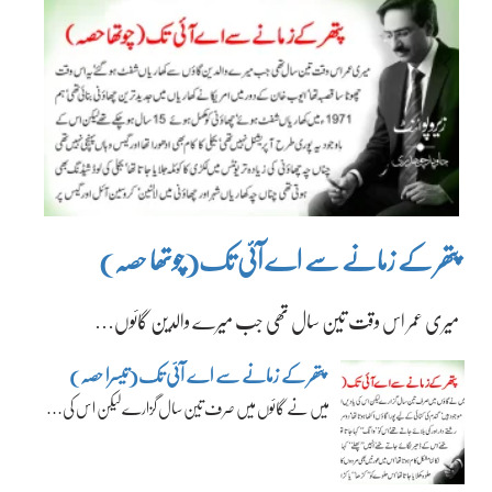
پتھر کے زمانے سے اے آئی تک(چوتھا حصہ)
میری عمر اس وقت تین سال تھی جب میرے والدین گائوں…
پتھر کے زمانے سے اے آئی تک(تیسرا حصہ)
میں نے گائوں میں صرف تین سال گزارے لیکن اس کی…