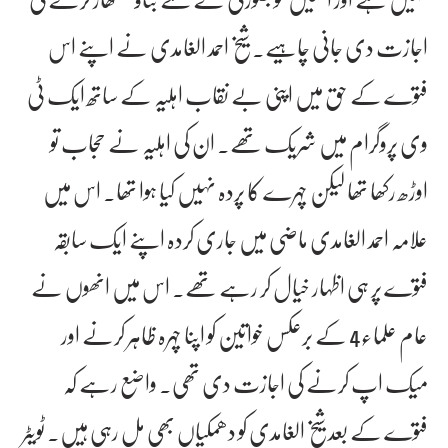
اجازت دی جانی چاہیے۔ شیخ احمد الغامدی نے اپنے اس
فتوے کے حق میں اپنی بے نقاب اہلیہ کے ساتھ ایک ٹی
وی پروگرام میں شریک تھے۔ ان کی اہلیہ نے حجاب تو
اوڑھ رکھا تھا لیکن چہرے کا پردہ نہیں کیا ہوا تھا۔ اس میں
علامہ احمد الغامدی ماضی میں جاری کردہ اپنے ایک سابقہ
فتوے پر ہی اظہار خیال کر رہے تھے۔ اس میں انھوں نے
عام علماء4 کے برعکس خواتین کو اپنا چہرہ ظاہر کرنے اور
میک اپ کرنے کی اجازت دی تھی۔ واضع رہے کہ
فتوے کے بعد شیخ الغامدی کو دھمکیاں بھی مل رہی ہیں۔ ٹویٹر