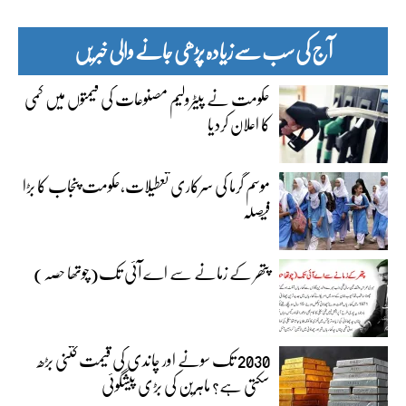
آج کی سب سے زیادہ پڑھی جانے والی خبریں
حکومت نے پیٹرولیم مصنوعات کی قیمتوں میں کمی
کا اعلان کردیا
موسم گرما کی سرکاری تعطیلات،حکومت پنجاب کا بڑا
فیصلہ
پتھر کے زمانے سے اے آئی تک(چوتھا حصہ)
2030 تک سونے اور چاندی کی قیمت کتنی بڑھ
سکتی ہے؟ ماہرین کی بڑی پیشگوئی