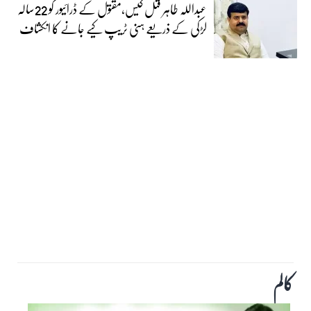
عبداللہ طاہر قتل کیس،مقتول کے ڈرائیور کو 22سالہ
لڑکی کے ذریعے ہنی ٹریپ کیے جانے کا انکشاف
کالم