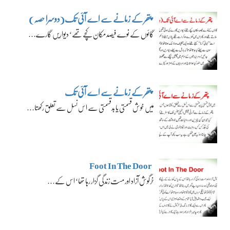
پتھر کے زمانے سے اے آئی تک(دوسرا حصہ)
گائوں کے نوے فیصد مکان کچے تھے‘ دیواریں گارے…
پتھر کے زمانے سے اے آئی تک
میں خوش قسمتی یا بدقسمتی سے اس نسل سے تعلق رکھتا…
Foot In The Door
خرگوش آزاد اور مست زندگی گزار رہا تھا‘ اس کے…