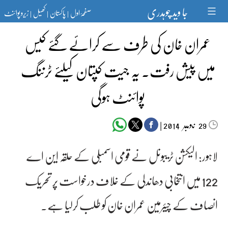
Ski
جا وید چوہدری
صفحۂ اول
پاکستان
کھیل
زیرو پوائنٹ
t
|
|
|
conten
عمران خان کی طرف سے کرائے گئے کیس
میں پیش رفت۔ یہ جیت کپتان کیلئے ٹرننگ
پوائنٹ ہوگی
‬‮نومبر‬‮
|
2014
29
لاہور: الیکشن ٹریبونل نے قومی اسمبلی کے حلقہ این اے
122 میں انتخابی دھاندلی کے خلاف درخواست پر تحریک
انصاف کے چیئرمین عمران خان کو طلب کرلیا ہے۔