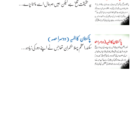
یہ حقیقت تلخ ہے لیکن ہمیں بہرحال اسے ماننا پڑے…
پاکستان کا المیہ (دوسرا حصہ)
سکندراعظم پہلا حکمران تھا جس نے اپنے دور کی زیادہ…