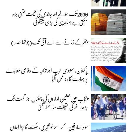
2030 تک سونے اور چاندی کی قیمت کتنی بڑھ
سکتی ہے؟ ماہرین کی بڑی پیشگوئی
پتھر کے زمانے سے اے آئی تک(چوتھا حصہ)
پاکستان، سعودی عرب اور ترکیہ کے دفاعی معاہدے
پر بھارت کا رد عمل آگیا
پنجاب میں تعلیمی اداروں کی چھٹیاں 31 اگست تک
بڑھانے کی حقیقت سامنے آگئی
سولر صارفین کےلئے خوشخبری، حکوت کا بڑا اعلان