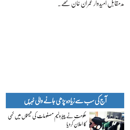
مدمقابل امیدوار عمران خان تھے۔
آج کی سب سے زیادہ پڑھی جانے والی خبریں
حکومت نے پیٹرولیم مصنوعات کی قیمتوں میں کمی
کا اعلان کردیا