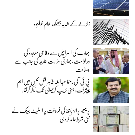
زلزلے کے شدید جھٹکے،عوام خوفزدہ
بھارت کی اسرائیل سے دفاعی معاہدہ کی
درخواست، بھارتی وزارت خارجہ کی جانب سے
وضاحت
پی ٹی آئی رہنما عبداللہ طاہر قتل کیس میں اہم
پیشرفت، ہنی ٹریپ کرنیوالی ٹک ٹاکر گرفتار
پریمیم پرائز بانڈز کی فروخت پر اسٹیٹ بینک نے
نئی شرط عائد کردی