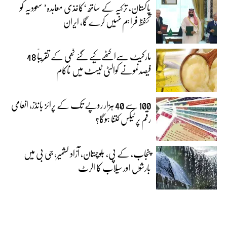
پاکستان، ترکیہ کے ساتھ ‘کاغذی معاہدہ’ سعودیہ کو
تحفظ فراہم نہیں کرے گا، ایران
مارکیٹ سےاکٹھےکیے گئے گھی کے تقریباً 48
فیصدنمونے کوالٹی ٹیسٹ میں ناکام
100 سے 40 ہزار روپے تک کے پرائز بانڈز، انعامی
رقم پر ٹیکس کتنا ہوگا؟
پنجاب، کے پی، بلوچستان، آزاد کشمیر، جی بی میں
بارشوں اور سیلاب کا الرٹ