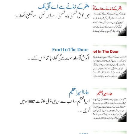
پتھر کے زمانے سے اے آئی تک
میں خوش قسمتی یا بدقسمتی سے اس نسل سے تعلق رکھتا…
Foot In The Door
خرگوش آزاد اور مست زندگی گزار رہا تھا‘ اس کے…
ہمارا امیرالعظیم
امیرالعظیم صاحب سے میری پہلی ملاقات 1997ء میں
کراچی…