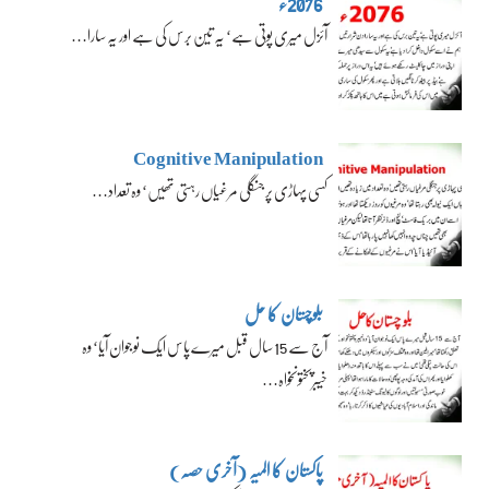
2076ء
آئزل میری پوتی ہے‘ یہ تین برس کی ہے اور یہ سارا…
Cognitive Manipulation
کسی پہاڑی پر جنگلی مرغیاں رہتی تھیں‘ وہ تعداد…
بلوچستان کا حل
آج سے 15 سال قبل میرے پاس ایک نوجوان آیا‘ وہ
خیبرپختونخواہ…
پاکستان کا المیہ (آخری حصہ)