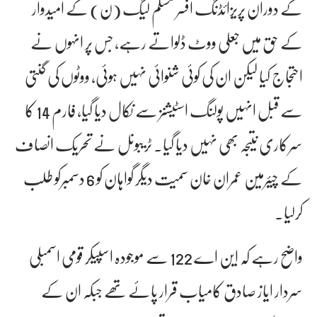
کے دوران پریزائڈنگ افسر مسلم لیگ (ن) کے امیدوار
کے حق میں جعلی ووٹ ڈلواتے رہے، جس پر انہوں نے
احتجاج کیا لیکن ان کی کوئی شنوائی نہیں ہوئی، ووٹوں کی گنتی
سے قبل انہیں پولنگ اسٹیشنز سے نکال دیا گیا، فارم 14 کا
سرکاری نتیجہ بھی نہیں دیا گیا۔ ٹریبونل نے تحریک انصاف
کے چیئرمین عمران خان سمیت دیگر گواہان کو 6 دسمبرکو طلب
کرلیا۔
واضح رہے کہ این اے 122 سے موجودہ اسپیکر قومی اسمبلی
سردار ایاز صادق کامیاب قرار پائے تھے جبکہ ان کے