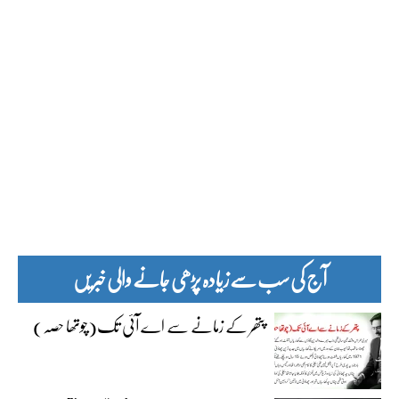
آج کی سب سے زیادہ پڑھی جانے والی خبریں
پتھر کے زمانے سے اے آئی تک(چوتھا حصہ)