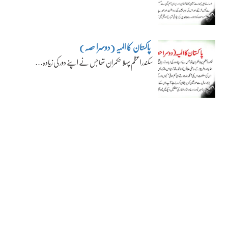
پاکستان کا المیہ (دوسرا حصہ)
سکندراعظم پہلا حکمران تھا جس نے اپنے دور کی زیادہ…