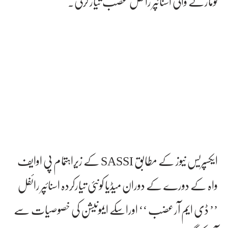
کومارنے والی اسنائپر رائفل عضب تیار کرلی.
ایکسپریس نیوز کے مطابق SASSI کے زیراہتمام پی اوایف
واہ کے دورے کے دوران میڈیا کونئی تیارکردہ اسنائپر رائفل
’’ ڈی ایم آرعضب ‘‘ اوراسکے ایمونیشن کی خصوصیات سے