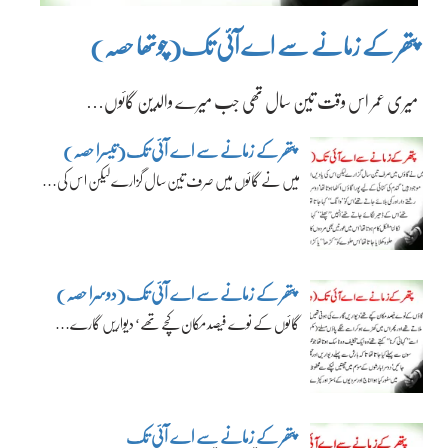
پتھر کے زمانے سے اے آئی تک(چوتھا حصہ)
میری عمر اس وقت تین سال تھی جب میرے والدین گائوں…
پتھر کے زمانے سے اے آئی تک(تیسرا حصہ)
میں نے گائوں میں صرف تین سال گزارے لیکن اس کی…
پتھر کے زمانے سے اے آئی تک(دوسرا حصہ)
گائوں کے نوے فیصد مکان کچے تھے‘ دیواریں گارے…
پتھر کے زمانے سے اے آئی تک