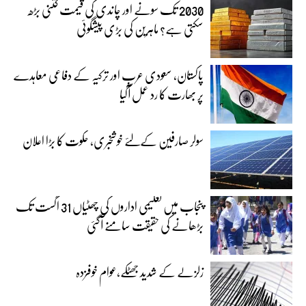
2030 تک سونے اور چاندی کی قیمت کتنی بڑھ
سکتی ہے؟ ماہرین کی بڑی پیشگوئی
پاکستان، سعودی عرب اور ترکیہ کے دفاعی معاہدے
پر بھارت کا رد عمل آگیا
سولر صارفین کےلئے خوشخبری، حکوت کا بڑا اعلان
پنجاب میں تعلیمی اداروں کی چھٹیاں 31 اگست تک
بڑھانے کی حقیقت سامنے آگئی
زلزلے کے شدید جھٹکے،عوام خوفزدہ