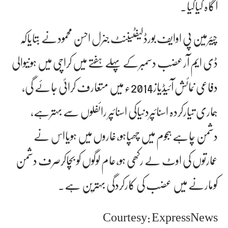
آگاہ کیاگیا۔
چیئرمین پی اوایف بورڈلیفٹیننٹ جنرل احسن محمودنے بتایاکہ
ڈی ایم آرعضب دسمبرکے پہلے ہفتے میں کراچی میں ہونیوالی
دفاعی نمائش آئیڈیاز2014ء میں متعارف کرائی جائے گی،
ہماری تیارکردہ اسنائپردنیاکی اسنائپر رائفلوں سے بہترہے،
دشمن چاہے ہجوم میں چھپاہو،غاروں میں ہویااس نے
عمارتوں کی اوٹ لے رکھی ہو،عام لوگوں کو بچاکرصرف دشمن
کومارنے میں عضب کی کارکردگی بہترین ہے۔
Courtesy: ExpressNews