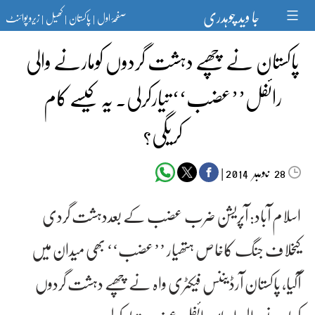
Ski
جا وید چوہدری
صفحۂ اول
پاکستان
کھیل
زیرو پوائنٹ
t
|
|
|
conten
پاکستان نے چھپے دہشت گردوں کومارنے والی
رائفل’’عضب‘‘ تیارکرلی۔ یہ کیسے کام
کریگی؟
‬‮نومبر‬‮
|
2014
28
اسلام آباد: آپریشن ضرب عضب کے بعددہشت گردی
کیخلاف جنگ کاخاص ہتھیار ’’عضب‘‘ بھی میدان میں
آگیا، پاکستان آرڈیننس فیکٹری واہ نے چھپے دہشت گردوں