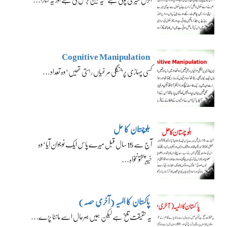
Cognitive Manipulation
کسی پہاڑی پر جنگلی مرغیاں رہتی تھیں‘ وہ تعداد…
بلوچستان کا حل
آج سے 15 سال قبل میرے پاس ایک نوجوان آیا‘ وہ
خیبرپختونخواہ…
پاکستان کا المیہ (آخری حصہ)
یہ حقیقت تلخ ہے لیکن ہمیں بہرحال اسے ماننا پڑے…