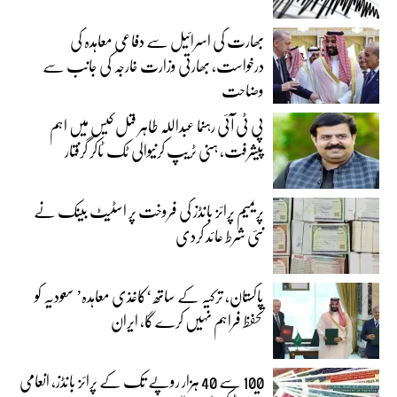
بھارت کی اسرائیل سے دفاعی معاہدہ کی
درخواست، بھارتی وزارت خارجہ کی جانب سے
وضاحت
پی ٹی آئی رہنما عبداللہ طاہر قتل کیس میں اہم
پیشرفت، ہنی ٹریپ کرنیوالی ٹک ٹاکر گرفتار
پریمیم پرائز بانڈز کی فروخت پر اسٹیٹ بینک نے
نئی شرط عائد کردی
پاکستان، ترکیہ کے ساتھ ‘کاغذی معاہدہ’ سعودیہ کو
تحفظ فراہم نہیں کرے گا، ایران
100 سے 40 ہزار روپے تک کے پرائز بانڈز، انعامی