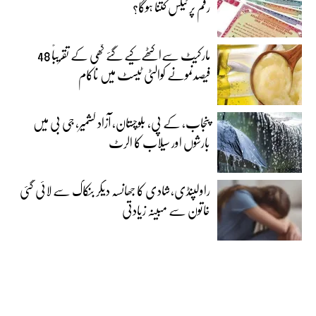
رقم پر ٹیکس کتنا ہوگا؟
مارکیٹ سےاکٹھےکیے گئے گھی کے تقریباً 48
فیصدنمونے کوالٹی ٹیسٹ میں ناکام
پنجاب، کے پی، بلوچستان، آزاد کشمیر، جی بی میں
بارشوں اور سیلاب کا الرٹ
راولپنڈی،شادی کا جھانسہ دیکر بنکاک سے لائی گئی
خاتون سے مبینہ زیادتی