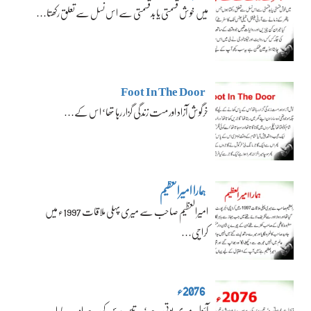
میں خوش قسمتی یا بدقسمتی سے اس نسل سے تعلق رکھتا…
Foot In The Door
خرگوش آزاد اور مست زندگی گزار رہا تھا‘ اس کے…
ہمارا امیرالعظیم
امیرالعظیم صاحب سے میری پہلی ملاقات 1997ء میں
کراچی…
2076ء
آئزل میری پوتی ہے‘ یہ تین برس کی ہے اور یہ سارا…