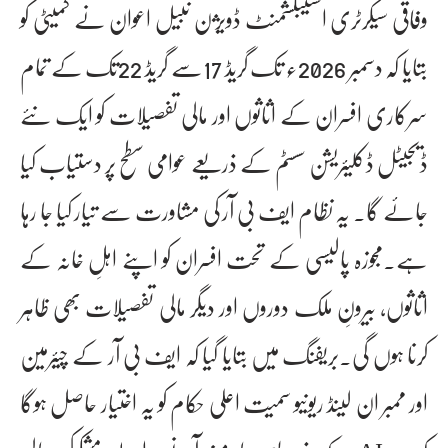
وفاقی سیکرٹری اسٹیبلشمنٹ ڈویژن نبیل اعوان نے کمیٹی کو
بتایا کہ دسمبر 2026ء تک گریڈ 17سے گریڈ 22تک کے تمام
سرکاری افسران کے اثاثوں اور مالی تفصیلات کو ایک نئے
ڈیجیٹل ڈکلیئریشن سسٹم کے ذریعے عوامی سطح پر دستیاب کیا
جائے گا۔ یہ نظام ایف بی آر کی مشاورت سے تیار کیا جا رہا
ہے۔مجوزہ پالیسی کے تحت افسران کو اپنے اہلِ خانہ کے
اثاثوں، بیرونِ ملک دوروں اور دیگر مالی تفصیلات بھی ظاہر
کرنا ہوں گی۔بریفنگ میں بتایا گیا کہ ایف بی آر کے چیئرمین
اور ممبر ان لینڈ ریونیو سمیت اعلی حکام کو یہ اختیار حاصل ہوگا