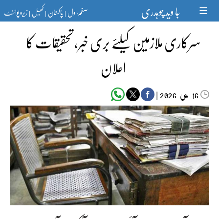
Ski
جا وید چوہدری
صفحۂ اول
پاکستان
کھیل
زیرو پوائنٹ
t
|
|
|
conten
سرکاری ملازمین کیلئے بری خبر، تحقیقات کا
اعلان
مئی‬‮
|
2026
16