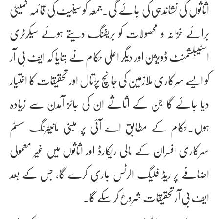
اثاثوں کی نشاندہی کی جائے گی۔جمعہ کو سینیٹ کی قائمہ کمیٹی
برائے خزانہ و محصولات کو بریفنگ دیتے ہوئے سیکرٹری
اسٹیبلشمنٹ ڈویژن اور دیگر اعلی حکام نے بتایا کہ ایف بی آر
کو ایسے سرکاری ملازمین کی جانچ پڑتال اور تحقیقات کا اختیار
دیا جائے گا جن کے اثاثے ان کی جائز آمدن سے زیادہ
ہوں۔حکام کے مطابق اے آئی پر مبنی مانیٹرنگ سسٹم
سرکاری افسران کے مالی ریکارڈ اور اثاثوں میں غیر معمولی
اضافے پر ریڈ فلیگ الرٹس جاری کرے گا، جس کے بعد
ایف بی آر تحقیقات شروع کر سکے گا۔