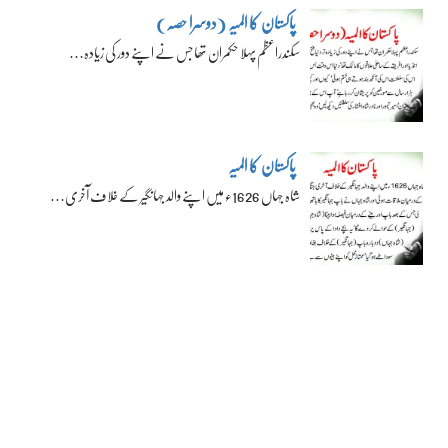
پاکستان کا المیہ (دوسرا حصہ)
سکندراعظم پہلا حکمران تھا جس نے اپنے دور کی زیادہ…
پاکستان کا المیہ
شاہ جہاں 1626ء میں اپنے والد جہانگیر کے خلاف آخری…