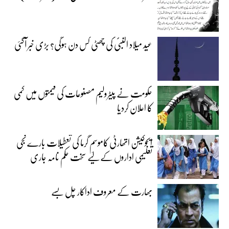
عید میلاد النبیؐ کی چھٹی کس دن ہوگی؟ بڑی خبر آگئی
حکومت نے پیٹرولیم مصنوعات کی قیمتوں میں کمی
کا اعلان کردیا
ایجوکیشن اتھارٹی کاموسمِ گرما کی تعطیلات بارے نجی
تعلیمی اداروں کے لیے سخت حکم نامہ جاری
بھارت کے معروف اداکار چل بسے