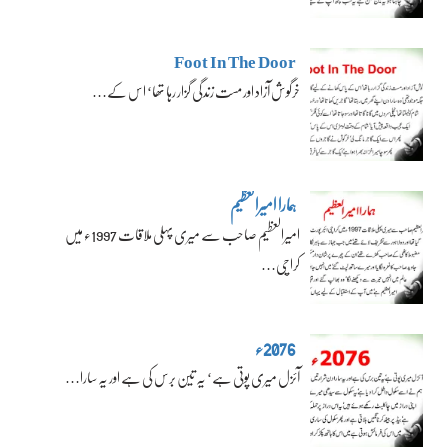
Foot In The Door
خرگوش آزاد اور مست زندگی گزار رہا تھا‘ اس کے…
ہمارا امیرالعظیم
امیرالعظیم صاحب سے میری پہلی ملاقات 1997ء میں
کراچی…
2076ء
آئزل میری پوتی ہے‘ یہ تین برس کی ہے اور یہ سارا…