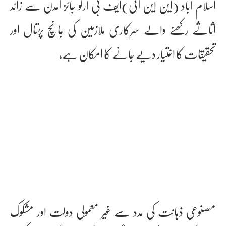
اسلام آباد (این این آئی)ایف بی آرکو جائز آمدن سے زائد
اثاثے رکھنے والے سرکاری ملازمین کی جانچ پڑتال اور
تحقیقات کا اختیار دیے جانے کا امکان ہے،
مصنوعی ذہانت کی مدد سے غیر معمولی دولت اور مشکوک