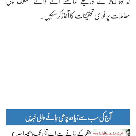
کہ وہ AI کے ذریعے سامنے آنے والے مشکوک مالی
معاملات پر فوری تحقیقات کا آغاز کر سکیں۔
آج کی سب سے زیادہ پڑھی جانے والی خبریں
پتھر کے زمانے سے اے آئی تک(تیسرا حصہ)