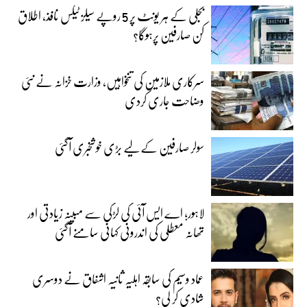
بجلی کے ہر یونٹ پر 5 روپے سیلز ٹیکس نافذ، اطلاق
کن صارفین پرہوگا؟
سرکاری ملازمین کی تنخواہیں، وزارت خزانہ نے نئی
وضاحت جاری کردی
سولر صارفین کے لیے بڑی خوشخبری آگئی
لاہور؛ اے ایس آئی کی لڑکی سے مبینہ زیادتی اور
تھانہ معطلی کی اندرونی کہانی سامنے آگئی
عماد وسیم کی سابقہ اہلیہ ثانیہ اشفاق نے دوسری
شادی کر لی؟