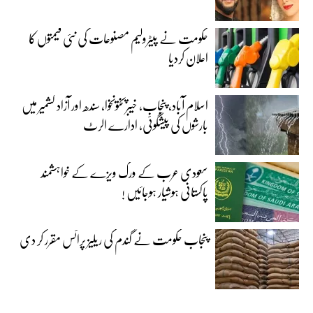
حکومت نے پیٹرولیم مصنوعات کی نئی قیمتوں کا
اعلان کردیا
اسلام آباد، پنجاب، خیبرپختونخوا، سندھ اور آزاد کشمیر میں
بارشوں کی پیشگوئی، ادارے الرٹ
سعودی عرب کے ورک ویزے کے خواہشمند
پاکستانی ہوشیار ہوجائیں !
پنجاب حکومت نے گندم کی ریلیز پرائس مقرر کر دی‎