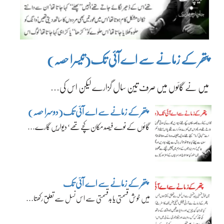
پتھر کے زمانے سے اے آئی تک(تیسرا حصہ)
میں نے گائوں میں صرف تین سال گزارے لیکن اس کی…
پتھر کے زمانے سے اے آئی تک(دوسرا حصہ)
گائوں کے نوے فیصد مکان کچے تھے‘ دیواریں گارے…
پتھر کے زمانے سے اے آئی تک
میں خوش قسمتی یا بدقسمتی سے اس نسل سے تعلق رکھتا…