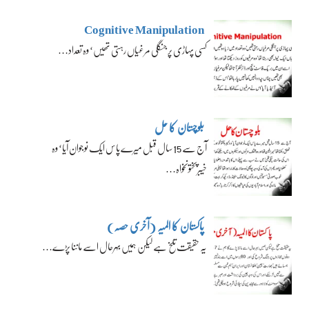
Cognitive Manipulation
کسی پہاڑی پر جنگلی مرغیاں رہتی تھیں‘ وہ تعداد…
بلوچستان کا حل
آج سے 15 سال قبل میرے پاس ایک نوجوان آیا‘ وہ
خیبرپختونخواہ…
پاکستان کا المیہ (آخری حصہ)
یہ حقیقت تلخ ہے لیکن ہمیں بہرحال اسے ماننا پڑے…