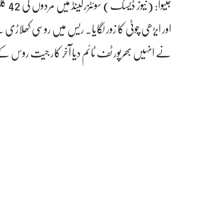
اور ایڑھی چوٹی کا زور لگایا۔ ریس میں روسی کھلاڑی 
نے انہیں بھرپور ٹف ٹائم دیا آخر کار جیت روس ک