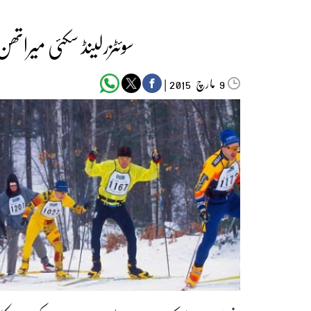
سوئٹزرلینڈ سکئی میرا
مارچ‬‮
|
2015
9