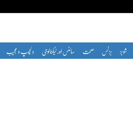
شوبز
بزنس
صحت
سائنس اور ٹیکنالوجی
دلچسپ و عجیب