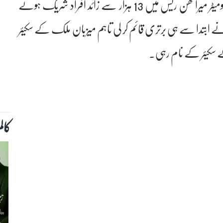
جنیوا: (نیوز ڈیسک) سوئٹزرلینڈ میں مردوں کی 42 کلومیٹر میراتھن ریس میں 13 ہزار سے زائد افراد شریک ہوئے
نے ابتدا سے ہی برتری قائم کر لی تاہم میزبان ملک کے سکیئر
ے سکیئر کے نام رہی۔
کال