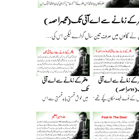
ھر کے زمانے سے اے آئی تک(تیسرا حصہ)
 نے گائوں میں صرف تین سال گزارے لیکن اس کی…
ر کے زمانے سے اے آئی
پتھر کے زمانے سے اے آئی
دوسرا حصہ)
تک
ں کے نوے فیصد مکان کچے تھے‘
میں خوش قسمتی یا بدقسمتی سے اس
اریں گارے…
نسل سے تعلق رکھتا…