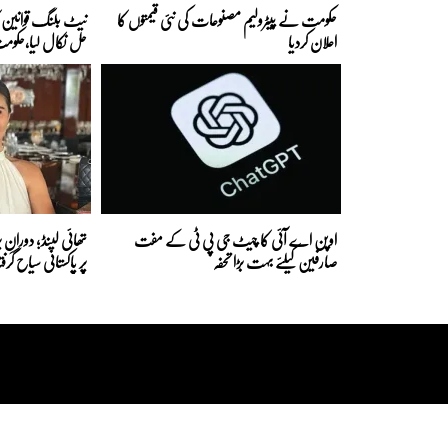
حکومت نے پیٹرولیم مصنوعات کی نئی قیمتوں کا
نیٹ بلنگ قوانین کا
اعلان کردیا
حل نکال لیا،حکوم
اوپن اے آئی کا چیٹ جی پی ٹی کے مفت
تھائی لینڈ؛ دورانِ پ
صارفین کیلئے بہت بڑا تحفہ
پر پاکستانی سیاح گرفت