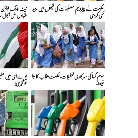
حکومت نے پیٹرولیم مصنوعات کی قیمتوں میں مزید
نیٹ بلنگ قوانین ک
کمی کردی
متبادل حل نکال لی
موسم گرما کی سرکاری تعطیلات،حکومت پنجاب کا بڑا
یو اے ای میں مقیم
فیصلہ
خوشخبری!