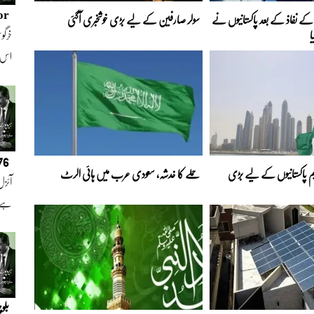
or
ے نفاذ کے بعد پاکستانیوں نے
سولر صارفین کے لیے بڑی خوشخبری آگئی
ا
خرگوش
اس
076
 پاکستانیوں کے لیے بڑی
حملے کا خدشہ، سعودی عرب میں ہائی الرٹ
آئزل
ہے ا
بلو