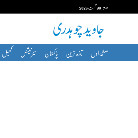
Ski
ہفتہ‬‮
،
08
اگست‬‮
2026
t
conten
صفحۂ اول
تازہ ترین
پاکستان
انٹرنیشنل
کھیل