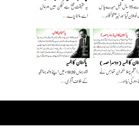
آج سے 15 سال قبل میرے پاس
یہ حقیقت تلخ ہے لیکن ہمیں بہرحال
وجوان آیا‘ وہ خیبرپختونخواہ…
اسے ماننا پڑے…
ستان کا المیہ (دوسرا حصہ)
پاکستان کا المیہ
راعظم پہلا حکمران تھا جس نے
شاہ جہاں 1626ء میں اپنے والد جہانگیر
 دور کی زیادہ…
کے خلاف آخری…