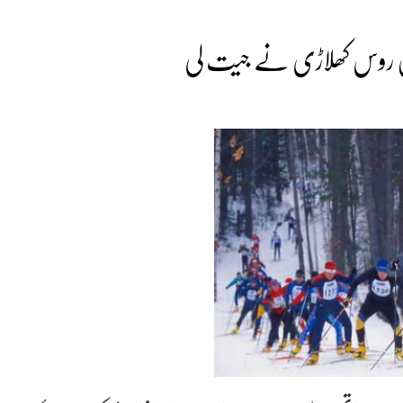
تھن روس کھلاڑی نے جیت لی