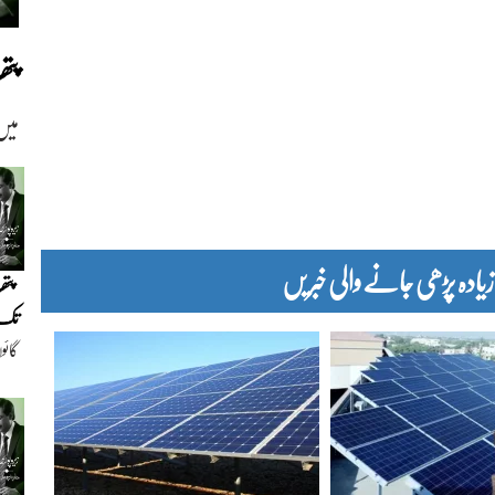
پت
میں
دہ پڑھی جانے والی خبریں
پتھ
تک(
گائو
دیو