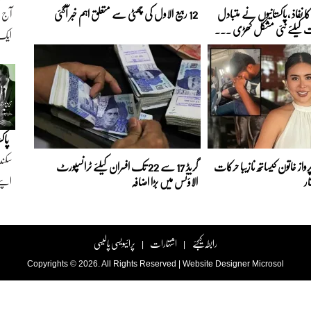
 نفاذ ،پاکستانیوں نے متبادل
12 ربیع الاول کی چھٹی سے متعلق اہم خبر آگئی
ت کیلئے نئی مشکل کھڑی ...
ایک ن
پاک
سکند
رواز خاتون کیساتھ نازیبا حرکات
گریڈ 17 سے 22 تک افسران کیلئے ٹرانسپورٹ
اپنے
ار
الاؤنس میں بڑا اضافہ
رابطہ کیجئے
اشتہارات
پرائیویسی پالیسی
|
|
Copyrights © 2026. All Rights Reserved |
Website Designer
Microsol