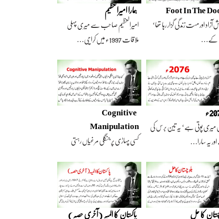
Foot In The Do
ہمارا امیرالعظیم
 آزاد اور مست زندگی گزار رہا تھا‘
امیرالعظیم صاحب سے میری پہلی
 کے…
ملاقات 1997ء میں کراچی…
2ء
Cognitive
Manipulation
 میری پوتی ہے‘ یہ تین برس کی
کسی پہاڑی پر جنگلی مرغیاں رہتی
ور یہ سارا…
تھیں‘ وہ تعداد…
چستان کا حل
پاکستان کا المیہ (آخری حصہ)