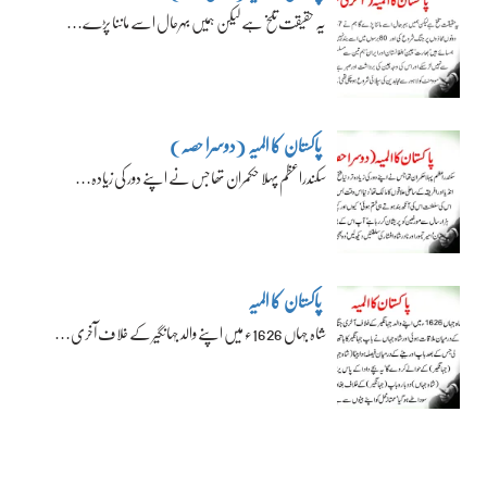
یہ حقیقت تلخ ہے لیکن ہمیں بہرحال اسے ماننا پڑے…
پاکستان کا المیہ (دوسرا حصہ)
سکندراعظم پہلا حکمران تھا جس نے اپنے دور کی زیادہ…
پاکستان کا المیہ
شاہ جہاں 1626ء میں اپنے والد جہانگیر کے خلاف آخری…