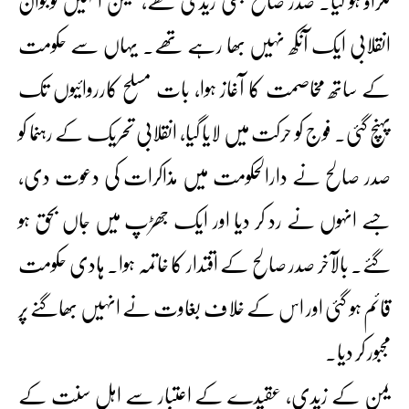
ٹکراؤ ہو گیا۔ صدر صالح بھی زیدی تھے، لیکن انہیں نوجوان
انقلابی ایک آنکھ نہیں بھا رہے تھے۔ یہاں سے حکومت
کے ساتھ مخاصمت کا آغاز ہوا، بات مسلح کارروائیوں تک
پہنچ گئی۔ فوج کو حرکت میں لایا گیا، انقلابی تحریک کے رہنما کو
صدر صالح نے دارالحکومت میں مذاکرات کی دعوت دی،
جسے انہوں نے رد کر دیا اور ایک جھڑپ میں جاں بحق ہو
گئے۔ بالآخر صدر صالح کے اقتدار کا خاتمہ ہوا۔ ہادی حکومت
قائم ہو گئی اور اس کے خلاف بغاوت نے انہیں بھاگنے پر
مجبور کر دیا۔
یمن کے زیدی، عقیدے کے اعتبار سے اہلِ سنت کے