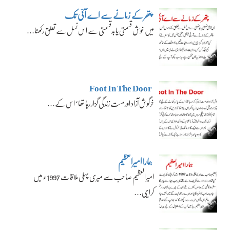
پتھر کے زمانے سے اے آئی تک
میں خوش قسمتی یا بدقسمتی سے اس نسل سے تعلق رکھتا…
Foot In The Door
خرگوش آزاد اور مست زندگی گزار رہا تھا‘ اس کے…
ہمارا امیرالعظیم
امیرالعظیم صاحب سے میری پہلی ملاقات 1997ء میں
کراچی…