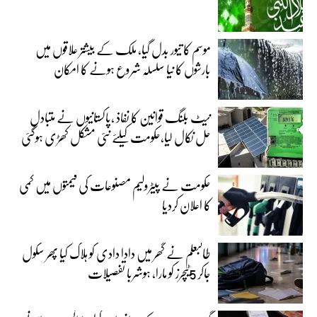
موسم کا تیور بدل گیا، ملک کے بیشتر علاقوں میں
بارشوں کا نیا سلسلہ شروع ہونے کا امکان
نیٹ بلنگ قوانین کا نفاذ ،پاکستانیوں نے متبادل
حل نکال لیا،حکومت کیلئے نئی مشکل کھڑی ہوگئی
حکومت نے پیٹرولیم مصنوعات کی قیمتوں میں کمی
کا اعلان کردیا
طالبعلم نے گھر میں دادا دادی کو ہلاک کیا پھر سکول
جاکر 5ٹیچرز کو مارا، ہوشربا تفصیلات