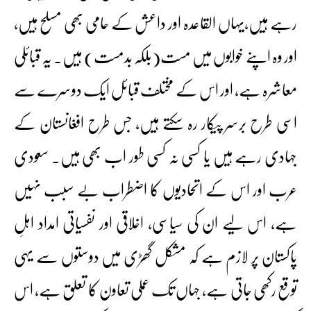
رہے ہیں،یہاں القاعدہ اور داعش کے حامی بھی مسلح ہیں،
اور وہ اپنے خوابوں میں مست(بلکہ بدمست) ہیں۔ یہ قبائلی
معاشرہ ہے، اور اس کے مختلف قبائل ایک دوسرے سے
اسی طرح برسر پیکار رہ سکتے ہیں، جس طرح افغانستان کے
جہادی رہے ہیں یا کسی نہ کسی طور اب بھی ہیں۔ سعودی
عرب اور اس کے اتحادیوں کا اضطراب بے سبب نہیں
ہے، اس لیے ان کی سیاسی، اخلاقی اور نفسیاتی امداد اہلِ
پاکستان پر لازم ہے کہ مشکل گھڑی میں دوستوں سے یہی
توقع رکھی جاتی ہے، جہاں تک عملی تعاون کا تعلق ہے، اس