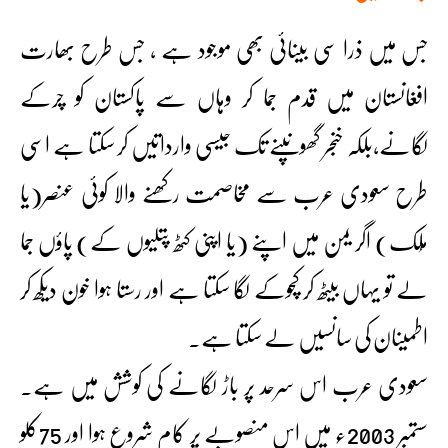
جس میں ذرا سی بینائی بھی موجود ہے ، جس طرح بھارت
افغانستان میں قدم جما کر وہاں سے پاکستان کو چرکے
لگانے،بلکہ خنجر گھونپنے تک جیسی وارداتیں کر سکتا ہے اسی
طرح سعودی عرب سے مخاصمت رکھنے والا کوئی عنصر(یا
مُلک) اگر یمن میں اپنے (یا اپنی کٹھ پتلیوں کے) پاؤں جما
لے تو یہاں بیٹھ کر کچوکے لگا سکتا ہے اور رستا ہوا خون دیکھ کر
اطمینان کی سانسیں لے سکتا ہے۔
سعودی عرب اس سرحد پر باڑ لگانے کی کوشش میں ہے۔
ستمبر 2003ء میں اس منصوبے پر کام شروع ہوا اور 75کلو