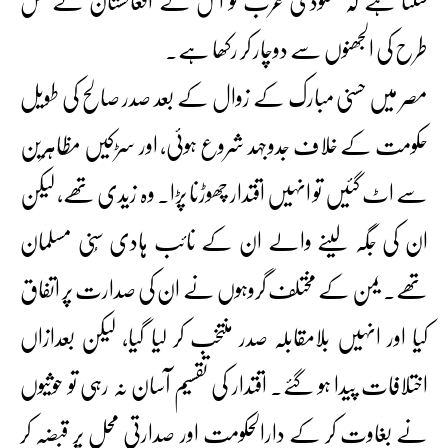
سکتا ہے کہ سعودی عرب کو اس کے افغانستان نے کس
طرح کی الجھنوں سے دوچار کر رکھا ہے۔
مصر میں حسنی مبارک کے زوال کے بعد صدر صالح کی طویل
حکومت کے خلاف جدوجہد شروع ہوئی، اور سڑکیں مظاہرین
سے اٹ گئیں تو انہیں اقتدار چھوڑنا پڑا۔ وہ زیدی تھے، لیکن
ان کی جگہ لینے والے ان کے نائب ہادی سُنی مسلمان
تھے۔ یمن کے مختلف گروہوں نے ان کی صدارت پر اتفاق
کیا اور انہیں بلامقابلہ صدر منتخب کر لیا گیا، لیکن بعدازاں
اختلافات پیدا ہو گئے۔ اقتدار کی تقسیم آسان نہ رہی تو حوثیوں
نے بغاوت کر کے دارالحکومت اور صدارتی محل پر قبضہ کر