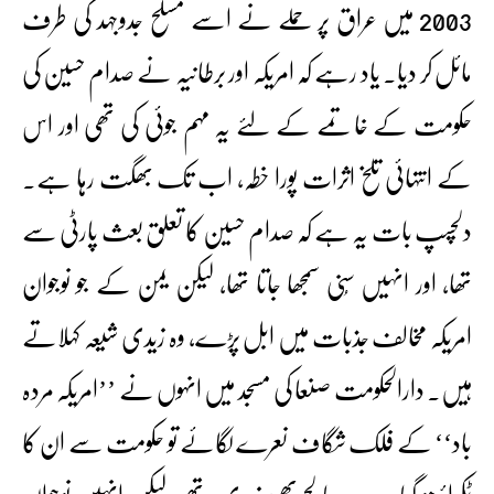
2003 میں عراق پر حملے نے اسے مسلح جدوجہد کی طرف
مائل کر دیا۔ یاد رہے کہ امریکہ اور برطانیہ نے صدام حسین کی
حکومت کے خاتمے کے لئے یہ مہم جوئی کی تھی اور اس
کے انتہائی تلخ اثرات پورا خطہ، اب تک بھگت رہا ہے۔
دلچسپ بات یہ ہے کہ صدام حسین کا تعلق بعث پارٹی سے
تھا، اور انہیں سُنی سمجھا جاتا تھا، لیکن یمن کے جو نوجوان
امریکہ مخالف جذبات میں ابل پڑے، وہ زیدی شیعہ کہلاتے
ہیں۔ دارالحکومت صنعا کی مسجد میں انہوں نے ’’امریکہ مردہ
باد‘‘ کے فلک شگاف نعرے لگائے تو حکومت سے ان کا