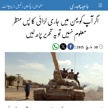
Ski
جا وید چوہدری
صفحۂ اول
پاکستان
کھیل
زیرو پوائنٹ
t
|
|
|
conten
اگر آپ کو یمن میں جاری لڑائی کا پس منظر
معلوم نہیں تو یہ تحریر پڑھ لیں
مارچ‬‮
|
2015
30