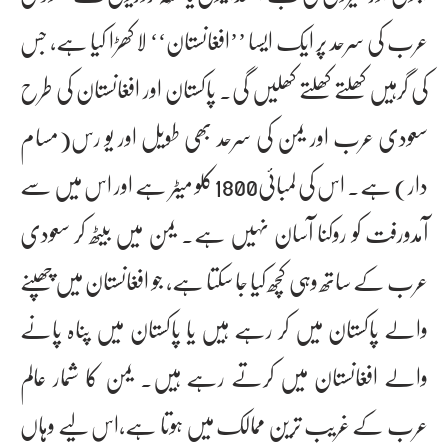
عرب کی سرحد پر ایک ایسا ’’افغانستان‘‘ لا کھڑا کیا ہے، جس
کی گرہیں کھلتے کھلتے کھلیں گی۔ پاکستان اور افغانستان کی طرح
سعودی عرب اور یمن کی سرحد بھی طویل اور یو رس(مسام
دار) ہے۔ اس کی لمبائی1800کلو میٹر ہے اور اس میں سے
آمدورفت کو روکنا آسان نہیں ہے۔ یمن میں بیٹھ کر سعودی
عرب کے ساتھ وہی کچھ کیا جا سکتا ہے، جو افغانستان میں چھپنے
والے پاکستان میں کر رہے ہیں یا پاکستان میں پناہ پانے
والے افغانستان میں کرتے رہے ہیں۔ یمن کا شمار عالم
عرب کے غریب ترین ممالک میں ہوتا ہے،اس لیے وہاں