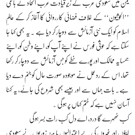
یمن میں سعودی عرب کے زیر قیادت عرب اتحاد نے باغی
’’الحوثیون‘‘ کے خلاف فضائی کارروائی کا آغاز کر کے عالمِ
اسلام کو ایک نئی آزمائش سے دوچار کر دیا ہے ۔ یہ بھی کہا جا
سکتا ہے کہ حوثی فورس نے اپنے آپ کو، اپنے وطن کو، اپنے
ہمسایہ ممالک اور پورے خطے کو جس آزمائش سے دوچار کر رکھا
تھا، اس کے ردعمل نے موجودہ صورت حال کو جنم دے دیا
ہے۔ بات جہاں سے اور جیسے بھی شروع کی جائے، یہ کہنا
آسان نہیں ہے کہ ختم کہاں پر ہو گی ؂
کب ٹھہرے گا درد، اے دل کب رات بسر ہو گی
اپنوں اور غیروں کی بے اعتدالیوں یا مُنہ زوریوں نے سعودی