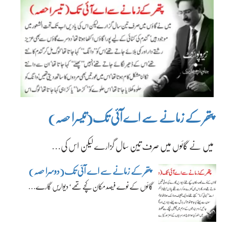
پتھر کے زمانے سے اے آئی تک(تیسرا حصہ)
میں نے گائوں میں صرف تین سال گزارے لیکن اس کی…
پتھر کے زمانے سے اے آئی تک(دوسرا حصہ)
گائوں کے نوے فیصد مکان کچے تھے‘ دیواریں گارے…