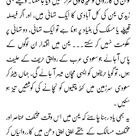
تو ان کی کارروائی کو غیر قانونی قرار نہیں دیا جا سکتا۔ ویسے بھی
زیدی یمن کی کل آبادی کا ایک تہائی ہیں، اور اگر فیصلہ
قبیلے یا مسلک کی بنیاد پر ہونا ہے تو ایک تہائی، دو تہائی پر
حکومت نہیں کر سکتے۔۔۔ یمن میں اقتدار ان لوگوں کے
پاس آ جائے جو سعودی عرب کے روایتی حریف کے حلیف
ہوں، تو گویا حریفوں کو ایسی مچان میسر آ جائے گی، جہاں بیٹھ کر
سعودی سرزمین میں کٹھ پتلیوں کو نچانے کی کوششیں تیز ہو
سکیں۔
یہ بھی یاد رہنا چاہئے کہ یمن میں اس وقت مختلف عناصر اور
مختلف مسالک کے جتھے اپنی اپنی دھن میں کارروائیاں کر