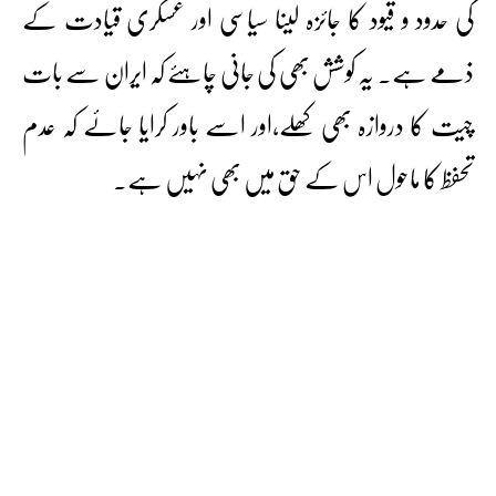
کی حدود و قیود کا جائزہ لینا سیاسی اور عسکری قیادت کے
ذمے ہے۔ یہ کوشش بھی کی جانی چاہئے کہ ایران سے بات
چیت کا دروازہ بھی کھلے،اور اسے باور کرایا جائے کہ عدم
تحفظ کا ماحول اس کے حق میں بھی نہیں ہے۔