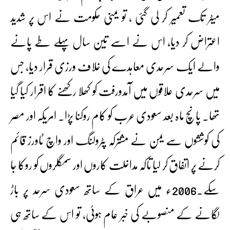
میٹر تک تعمیر کر لی گئی ، تو یمنی حکومت نے اس پر شدید
اعتراض کر دیا، اس نے اسے تین سال پہلے طے پانے
والے ایک سرحدی معاہدے کی خلاف ورزی قرار دیا، جس
میں سرحدی علاقوں میں آمدورفت کو کھلا رکھنے کا اقرار کیا گیا
تھا۔ پانچ ماہ بعد سعودی عرب کو کام روکنا پڑا۔ امریکہ اور مصر
کی کوششوں سے یمن نے مشترکہ پٹرولنگ اور واچ ٹاورز قائم
کرنے پر اتفاق کر لیا تاکہ مداخلت کاروں اور سمگلروں کو روکا جا
سکے۔2006ء میں عراق کے ساتھ سعودی سرحد پر باڑ
لگانے کے منصوبے کی خبر عام ہوئی، تو اس کے ساتھ ہی