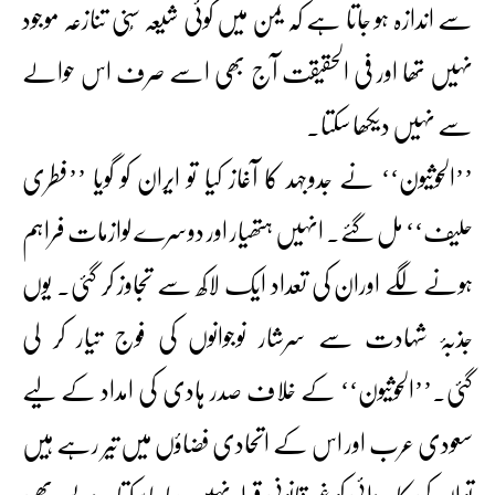
سے اندازہ ہو جاتا ہے کہ یمن میں کوئی شیعہ سُنی تنازعہ موجود
نہیں تھا اور فی الحقیقت آج بھی اسے صرف اس حوالے
سے نہیں دیکھا سکتا۔
’’الحوثیون‘‘ نے جدوجہد کا آغاز کیا تو ایران کو گویا ’’فطری
حلیف‘‘ مل گئے۔ انہیں ہتھیار اور دوسرے لوازمات فراہم
ہونے لگے اوران کی تعداد ایک لاکھ سے تجاوز کر گئی۔ یوں
جذبۂ شہادت سے سرشار نوجوانوں کی فوج تیار کر لی
گئی۔’’الحوثیون‘‘ کے خلاف صدر ہادی کی امداد کے لیے
سعودی عرب اور اس کے اتحادی فضاؤں میں تیر رہے ہیں