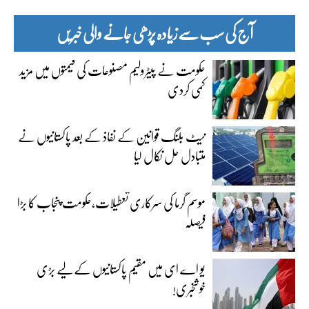
آج کی سب سے زیادہ پڑھی جانے والی خبریں
حکومت نے پیٹرولیم مصنوعات کی قیمتوں میں مزید
کمی کردی
نیٹ بلنگ قوانین کے نفاذ کے بعد پاکستانیوں نے
متبادل حل نکال لیا
موسم گرما کی سرکاری تعطیلات،حکومت پنجاب کا بڑا
فیصلہ
یو اے ای میں مقیم پاکستانیوں کے لیے بڑی
خوشخبری!