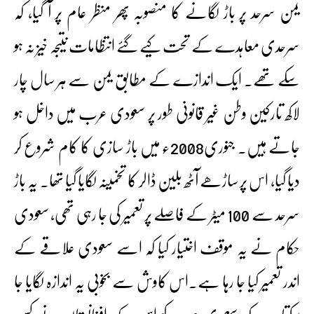
یمن سرحد پر باڑ لگانے کا منصوبہ پھر منظر عام پر آ گیا، کہ
سرحدی معاہدے کے تحت کیے گئے انتظامات نتیجہ خیز نہ ہو
سکے تھے۔ ایک اندازے کے مطابق یمن سے ہر سال چار
لاکھ تارکین وطن غیر قانونی طور پر سعودی عرب میں داخل ہو
جاتے ہیں۔ جنوری2008ء میں باڑ سازی کا کام شروع کر
دیا گیا، اس پر ساڑھے آٹھ بلین ڈالر کا تخمینہ لگایا گیا تھا۔ یہ باڑ
سرحد سے 100 میٹر کے فاصلے پر تعمیر کی جا رہی تھی، سعودی
حکام نے یہ موقف اختیار کیا کہ اسے سعودی علاقے کے
اندر تعمیر کیا جا رہا ہے۔اس کاوش سے بخوبی یہ اندازہ لگایا جا