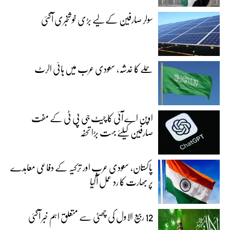
سولر صارفین کے لیے بڑی خوشخبری آگئی
حملے کا خدشہ، سعودی عرب میں ہائی الرٹ
اوپن اے آئی کا چیٹ جی پی ٹی کے مفت
صارفین کیلئے بہت بڑا تحفہ
پاکستان، سعودی عرب اور ترکیہ کے دفاعی معاہدے
پر بھارت کا رد عمل آگیا
12 ربیع الاول کی چھٹی سے متعلق اہم خبر آگئی