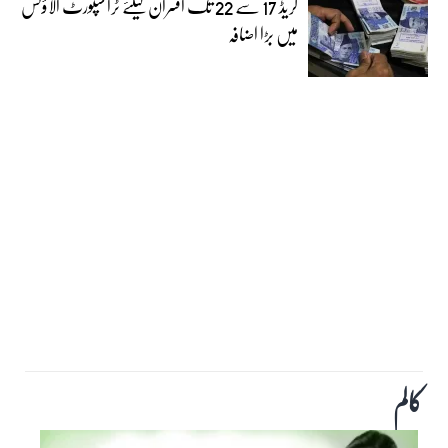
گریڈ 17 سے 22 تک افسران کیلئے ٹرانسپورٹ الاؤنس
میں بڑا اضافہ
کالم