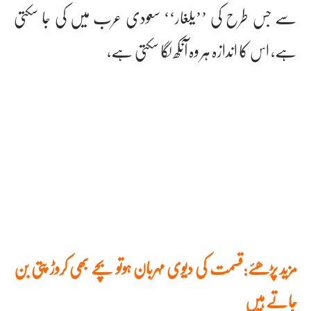
سے جس طرح کی ’’یلغار‘‘ سعودی عرب میں کی جا سکتی
ہے، اس کا اندازہ ہر وہ آنکھ لگا سکتی ہے،
مزید پڑھئے:قسمت کی دیوی مہربان ہوتو بچے بھی کروڑ پتی بن
جاتے ہیں