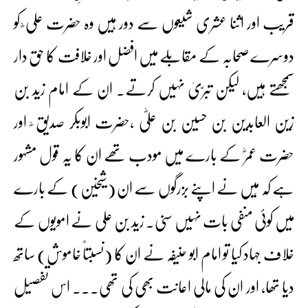
قریب اور اثنا عشری شیعوں سے دور ہیں وہ حضرت علی ؓ کو
دوسرے صحابہ کے مقابلے میں افضل اور خلافت کا حق دار
سمجھتے ہیں، لیکن تبرّیٰ نہیں کرتے۔ ان کے امام زید بن
زین العابدین بن حسین بن علیؓ ،حضرت ابوبکر صدیق ؓ اور
حضرت عمرؓ کے بارے میں مودب تھے ان کا یہ قول مشہور
ہے کہ مَیں نے اپنے بزرگوں سے ان (شیخین) کے بارے
میں کوئی منفی بات نہیں سنی۔ زید بن علی نے امویوں کے
خلاف جہاد کیا تو امام ابو حنیفہ نے ان کا (نسبتاً خاموش) ساتھ
دیا تھا، اور ان کی مالی اعانت بھی کی تھی۔۔۔ اس تفصیل