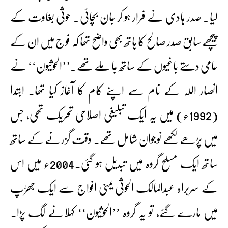
لیا۔ صدر ہادی نے فرار ہو کر جان بچائی۔ حوثی بغاوت کے
پیچھے سابق صدر صالح کا ہاتھ بھی واضح تھا کہ فوج میں ان کے
حامی دستے باغیوں کے ساتھ جا ملے تھے۔’’الحوثیون‘‘ نے
انصار اللہ کے نام سے اپنے کام کا آغاز کیا تھا۔ ابتدا
(1992ء) میں یہ ایک تبلیغی اصلاحی تحریک تھی، جس
میں پڑھے لکھے نوجوان شامل تھے۔ وقت گزرنے کے ساتھ
ساتھ ایک مسلح گروہ میں تبدیل ہو گئی۔2004ء میں اس
کے سربراہ عبدالمالک الحوثی یمنی افواج سے ایک جھڑپ
میں مارے گئے، تو یہ گروہ ’’الحوثیون‘‘ کہلانے لگ پڑا۔