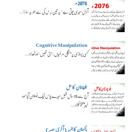
2076ء
آئزل میری پوتی ہے‘ یہ تین برس کی ہے اور یہ سارا…
Cognitive Manipulation
کسی پہاڑی پر جنگلی مرغیاں رہتی تھیں‘ وہ تعداد…
بلوچستان کا حل
آج سے 15 سال قبل میرے پاس ایک نوجوان آیا‘ وہ
خیبرپختونخواہ…
پاکستان کا المیہ (آخری حصہ)