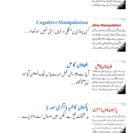
Cognitive Manipulation
کسی پہاڑی پر جنگلی مرغیاں رہتی تھیں‘ وہ تعداد…
بلوچستان کا حل
آج سے 15 سال قبل میرے پاس ایک نوجوان آیا‘ وہ
خیبرپختونخواہ…
پاکستان کا المیہ (آخری حصہ)
یہ حقیقت تلخ ہے لیکن ہمیں بہرحال اسے ماننا پڑے…