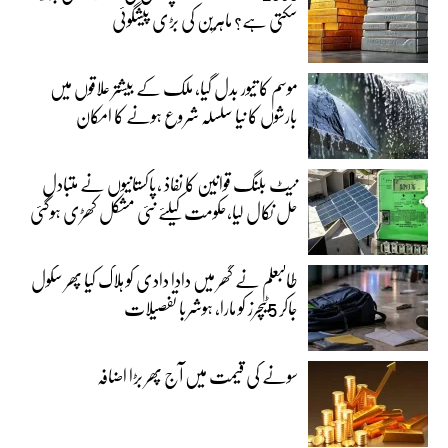
سکتی ہے؟ ماہرین کی بڑی پیشگوئی
موسم کا تیور بدل گیا، ملک کے بیشتر علاقوں میں
بارشوں کا نیا سلسلہ شروع ہونے کا امکان
نیٹ بلنگ قوانین کا نفاذ ،پاکستانیوں نے متبادل
حل نکال لیا،حکومت کیلئے نئی مشکل کھڑی ہوگئی
طالبعلم نے گھر میں دادا دادی کو ہلاک کیا پھر سکول
جاکر 5ٹیچرز کو مارا، ہوشربا تفصیلات
سونے کی قیمت میں آج پھر بڑا اضافہ