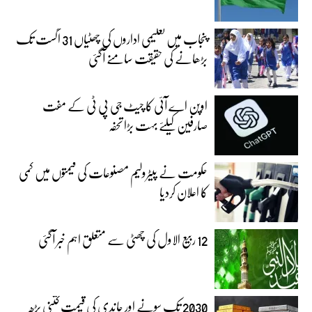
پنجاب میں تعلیمی اداروں کی چھٹیاں 31 اگست تک
بڑھانے کی حقیقت سامنے آگئی
اوپن اے آئی کا چیٹ جی پی ٹی کے مفت
صارفین کیلئے بہت بڑا تحفہ
حکومت نے پیٹرولیم مصنوعات کی قیمتوں میں کمی
کا اعلان کردیا
12 ربیع الاول کی چھٹی سے متعلق اہم خبر آگئی
2030 تک سونے اور چاندی کی قیمت کتنی بڑھ