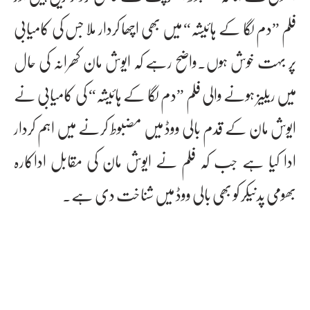
فلم ”دم لگا کے ہائیشہ“ میں بھی اچھا کردار ملا جس کی کامیابی
پر بہت خوش ہوں۔واضح رہے کہ ایوش مان کھرانہ کی حال
میں ریلیز ہونے والی فلم ”دم لگا کے ہائیشہ“ کی کامیابی نے
ایوش مان کے قدم بالی ووڈ میں مضبوط کرنے میں اہم کردار
ادا کیا ہے جب کہ فلم نے ایوش مان کی مقابل اداکارہ
بھومی پدنیکر کو بھی بالی ووڈ میں شناخت دی ہے۔