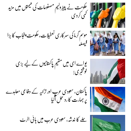
حکومت نے پیٹرولیم مصنوعات کی قیمتوں میں مزید
کمی کردی
موسم گرما کی سرکاری تعطیلات،حکومت پنجاب کا بڑا
فیصلہ
یو اے ای میں مقیم پاکستانیوں کے لیے بڑی
خوشخبری!
پاکستان، سعودی عرب اور ترکیہ کے دفاعی معاہدے
پر بھارت کا رد عمل آگیا
حملے کا خدشہ، سعودی عرب میں ہائی الرٹ