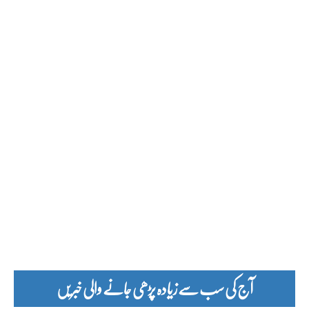
آج کی سب سے زیادہ پڑھی جانے والی خبریں