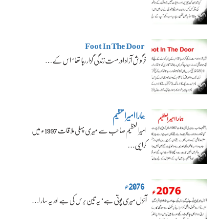
Foot In The Door
خرگوش آزاد اور مست زندگی گزار رہا تھا‘ اس کے…
ہمارا امیرالعظیم
امیرالعظیم صاحب سے میری پہلی ملاقات 1997ء میں
کراچی…
2076ء
آئزل میری پوتی ہے‘ یہ تین برس کی ہے اور یہ سارا…