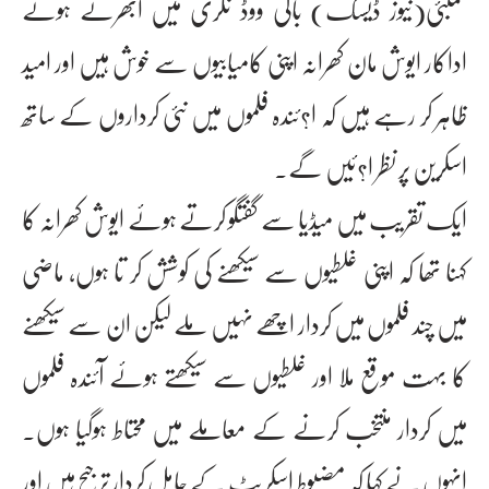
ممبئی(نیوز ڈیسک) بالی ووڈ نگری میں ابھرتے ہوئے
اداکار ایوش مان کھرانہ اپنی کامیابیوں سے خوش ہیں اور امید
ظاہر کر رہے ہیں کہ ا?ئندہ فلموں میں نئی کرداروں کے ساتھ
اسکرین پر نظر ا?ئیں گے۔
ایک تقریب میں میڈیا سے گفتگو کرتے ہوئے ایوش کھرانہ کا
کہنا تھا کہ اپنی غلطیوں سے سیکھنے کی کوشش کر تا ہوں، ماضی
میں چند فلموں میں کردار اچھے نہیں ملے لیکن ان سے سیکھنے
کا بہت موقع ملا اور غلطیوں سے سیکھتے ہوئے آئندہ فلموں
میں کردار منتخب کرنے کے معاملے میں محتاط ہوگیا ہوں۔
انہوں نے کہا کہ مضبوط اسکرپٹ کے حامل کردار ترجیح ہیں اور