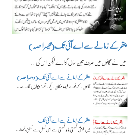
پتھر کے زمانے سے اے آئی تک(تیسرا حصہ)
میں نے گائوں میں صرف تین سال گزارے لیکن اس کی…
پتھر کے زمانے سے اے آئی تک(دوسرا حصہ)
گائوں کے نوے فیصد مکان کچے تھے‘ دیواریں گارے…
پتھر کے زمانے سے اے آئی تک
میں خوش قسمتی یا بدقسمتی سے اس نسل سے تعلق رکھتا…