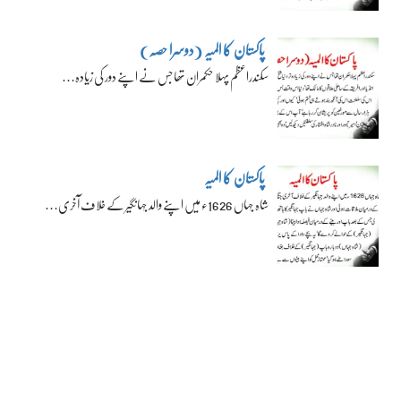
پاکستان کا المیہ (دوسرا حصہ)
سکندراعظم پہلا حکمران تھا جس نے اپنے دور کی زیادہ…
پاکستان کا المیہ
شاہ جہاں 1626ء میں اپنے والد جہانگیر کے خلاف آخری…