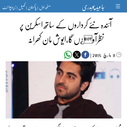
Ski
جا وید چوہدری
صفحۂ اول
پاکستان
کھیل
زیرو پوائنٹ
t
|
|
|
conten
آئندہ نئے کرداروں کے ساتھ اسکرین پر
نظرآو¿ں گا،ایوش مان کھرانہ
مارچ‬‮
|
2015
9