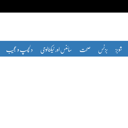
شوبز
بزنس
صحت
سائنس اور ٹیکنالوجی
دلچسپ و عجیب