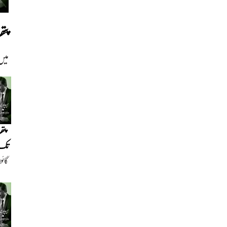
پت
میں
پتھ
تک(
گائو
دیو