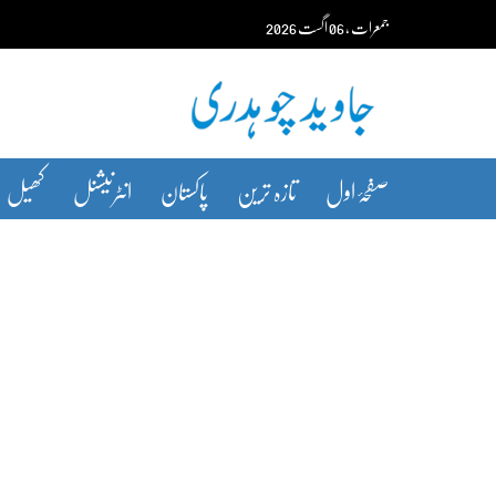
Ski
جمعرات‬‮
،
06
اگست‬‮
2026
t
conten
صفحۂ اول
تازہ ترین
پاکستان
انٹرنیشنل
کھیل