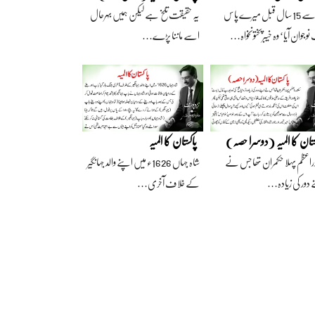
آج سے 15 سال قبل میرے پاس
یہ حقیقت تلخ ہے لیکن ہمیں بہرحال
وجوان آیا‘ وہ خیبرپختونخواہ…
اسے ماننا پڑے…
ستان کا المیہ (دوسرا حصہ)
پاکستان کا المیہ
راعظم پہلا حکمران تھا جس نے
شاہ جہاں 1626ء میں اپنے والد جہانگیر
 دور کی زیادہ…
کے خلاف آخری…