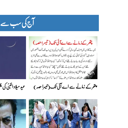
آج کی سب سے زیا
پتھر کے زمانے سے اے آئی تک(تیسرا حصہ)
عید میلاد النبیؐ کی