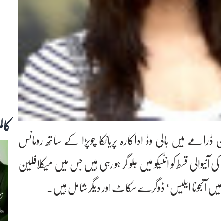
کال
 ڈرامے میں بالی وڈ اداکارہ پریانکا چوپڑا کے ساتھ رومانس
 آنیوالی قسط کو انٹیکو میں جلو گر ہو رہی ہیں جس میں میکلافلین
یں آنجونا ایلیس‘ ڈوگرے سکاٹ اور دیگر شامل ہیں۔