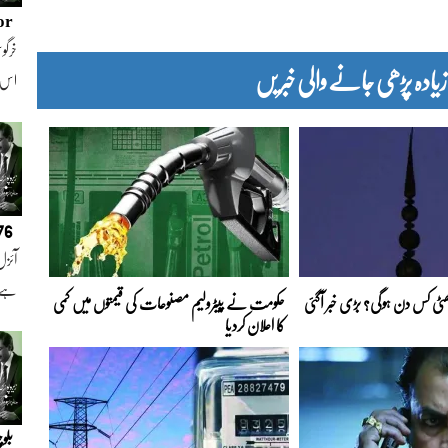
or
خرگوش
دہ پڑھی جانے والی خبریں
اس
076
آئزل
ہے ا
 چھٹی کس دن ہوگی؟ بڑی خبر آگئی
حکومت نے پیٹرولیم مصنوعات کی قیمتوں میں کمی
کا اعلان کردیا
بلو