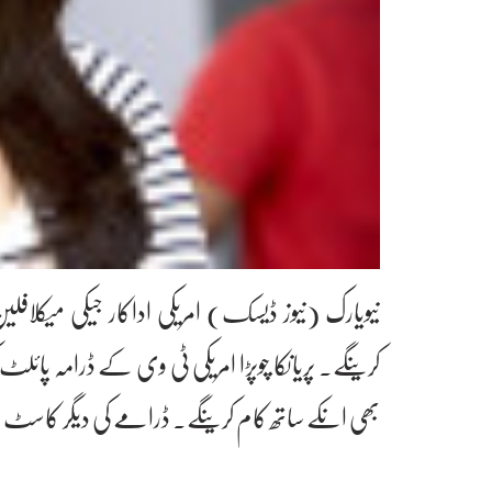
نیویارک (نیوز ڈیسک) امریکی اداکار جیکی میکلافلین
کرینگے۔ پریانکا چوپڑا امریکی ٹی وی کے ڈرامہ پائلٹ کی
بھی انکے ساتھ کام کرینگے۔ ڈرامے کی دیگر کاسٹ م