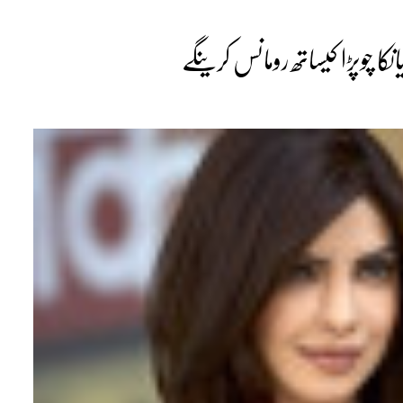
کا چوپڑا کیساتھ رومانس کرینگے