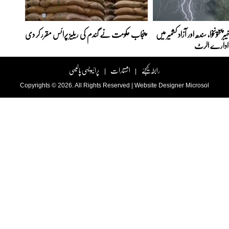
رپختونخوا، سندھ اور آزاد کشمیر میں
پنجاب حکومت نے گندم کی ریلیز پرائس مقرر کر دی‎
، ادارے الرٹ
رابطہ کیجئے
اشتہارات
پرائیویسی پالیسی
|
|
Copyrights © 2026. All Rights Reserved |
Website Designer
Microsol