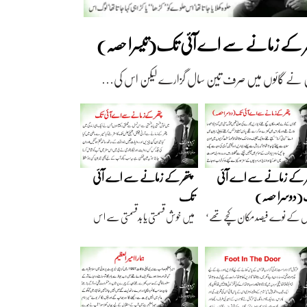
ھر کے زمانے سے اے آئی تک(تیسرا حصہ)
 نے گائوں میں صرف تین سال گزارے لیکن اس کی…
ر کے زمانے سے اے آئی
پتھر کے زمانے سے اے آئی
دوسرا حصہ)
تک
ں کے نوے فیصد مکان کچے تھے‘
میں خوش قسمتی یا بدقسمتی سے اس
اریں گارے…
نسل سے تعلق رکھتا…