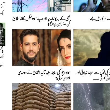
ایک ن
اداکار چل بسے
بجلی کے ہر یونٹ پر 5 روپے سیلز ٹیکس نافذ، اطلاق
کن صارفین پرہوگا؟
پاک
سکند
اپنے
کی لڑکی سے مبینہ زیادتی اور
عماد وسیم کی سابقہ اہلیہ ثانیہ اشفاق نے دوسری
رونی کہانی ...
شادی کر لی؟