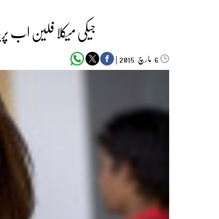
جیکی میکلا فلین اب پریان
مارچ‬‮
|
2015
6