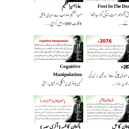
Foot In The Do
ہمارا امیرالعظیم
 آزاد اور مست زندگی گزار رہا تھا‘
امیرالعظیم صاحب سے میری پہلی
 کے…
ملاقات 1997ء میں کراچی…
2ء
Cognitive
Manipulation
 میری پوتی ہے‘ یہ تین برس کی
کسی پہاڑی پر جنگلی مرغیاں رہتی
ور یہ سارا…
تھیں‘ وہ تعداد…
چستان کا حل
پاکستان کا المیہ (آخری حصہ)