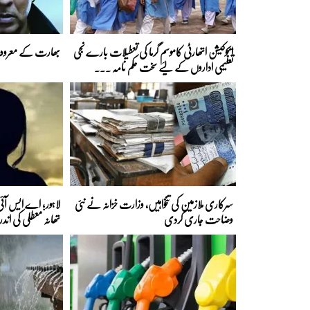
ایجوکیشن اتھارٹی کاموسمِ گرما کی تعطیلات بارے نجی
بھارت کے معروف 
تعلیمی اداروں کے لیے سخت حکم نامہ ...
سرکاری ملازمین کی تنخواہیں، وزارت خزانہ نے نئی
لاہور؛ اے ایس آئی 
وضاحت جاری کردی
تھانہ معطلی کی اند