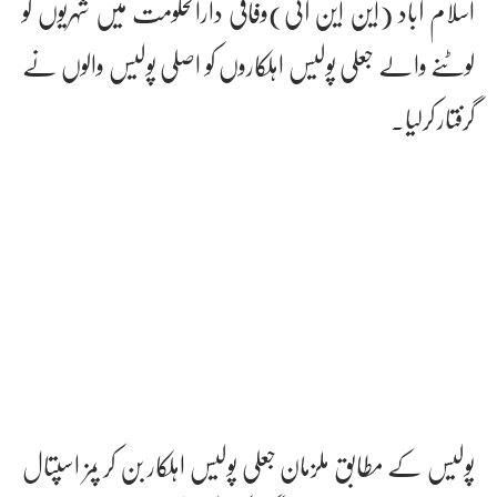
اسلام آباد (این این آئی)وفاقی دارالحکومت میں شہریوں کو
لوٹنے والے جعلی پولیس اہلکاروں کو اصلی پولیس والوں نے
گرفتار کرلیا۔
پولیس کے مطابق ملزمان جعلی پولیس اہلکار بن کر پمز اسپتال