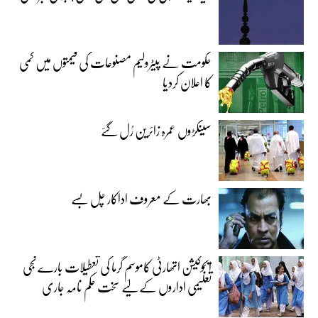
حکومت نے پیٹرولیم مصنوعات کی قیمتوں میں کمی
کا اعلان کردیا
سینکڑوں عمرہ زائرین رُل گئے
بھارت کے معروف اداکار چل بسے
ایجوکیشن اتھارٹی کاموسمِ گرما کی تعطیلات بارے نجی
تعلیمی اداروں کے لیے سخت حکم نامہ جاری