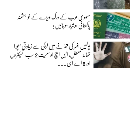
سعودی عرب کے ورک ویزے کے خواہشمند
پاکستانی ہوشیار ہوجائیں !
پولیس افسر کی تھانے میں لڑکی سے زیادتی ‘پورا
تھانہ معطل، ایس ایچ او سمیت 2 سب انسپکٹروں
اور 8 اے ای...