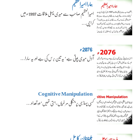
ہمارا امیرالعظیم
امیرالعظیم صاحب سے میری پہلی ملاقات 1997ء میں
کراچی…
2076ء
آئزل میری پوتی ہے‘ یہ تین برس کی ہے اور یہ سارا…
Cognitive Manipulation
کسی پہاڑی پر جنگلی مرغیاں رہتی تھیں‘ وہ تعداد…
بلوچستان کا حل