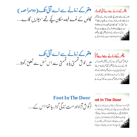
پتھر کے زمانے سے اے آئی تک(دوسرا حصہ)
گائوں کے نوے فیصد مکان کچے تھے‘ دیواریں گارے…
پتھر کے زمانے سے اے آئی تک
میں خوش قسمتی یا بدقسمتی سے اس نسل سے تعلق رکھتا…
Foot In The Door
خرگوش آزاد اور مست زندگی گزار رہا تھا‘ اس کے…