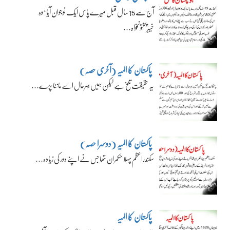
آج سے 15 سال قبل میرے پاس ایک نوجوان آیا‘ وہ
خیبرپختونخواہ…
پاکستان کا المیہ (آخری حصہ)
یہ حقیقت تلخ ہے لیکن ہمیں بہرحال اسے ماننا پڑے…
پاکستان کا المیہ (دوسرا حصہ)
سکندراعظم پہلا حکمران تھا جس نے اپنے دور کی زیادہ…
پاکستان کا المیہ