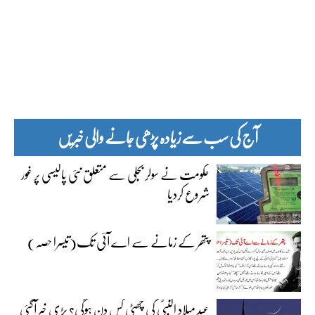
آج کی سب سے زیادہ پڑھی جانے والی خبریں
حکومت نے سولر بجلی سے متعلق نئی پالیسی پر غور
شروع کردیا
پتھر کے زمانے سے اے آئی تک(تیسرا حصہ)
عید میلاد النبیؐ کی چھٹی کس دن ہوگی؟ بڑی خبر آگئی