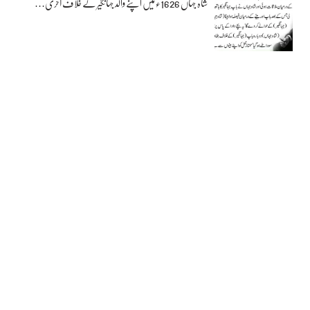
شاہ جہاں 1626ء میں اپنے والد جہانگیر کے خلاف آخری…