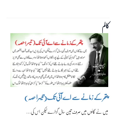
کالم
پتھر کے زمانے سے اے آئی تک(تیسرا حصہ)
میں نے گائوں میں صرف تین سال گزارے لیکن اس کی…