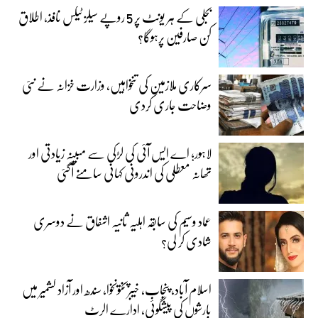
بجلی کے ہر یونٹ پر 5 روپے سیلز ٹیکس نافذ، اطلاق
کن صارفین پرہوگا؟
سرکاری ملازمین کی تنخواہیں، وزارت خزانہ نے نئی
وضاحت جاری کردی
لاہور؛ اے ایس آئی کی لڑکی سے مبینہ زیادتی اور
تھانہ معطلی کی اندرونی کہانی سامنے آگئی
عماد وسیم کی سابقہ اہلیہ ثانیہ اشفاق نے دوسری
شادی کر لی؟
اسلام آباد، پنجاب، خیبرپختونخوا، سندھ اور آزاد کشمیر میں
بارشوں کی پیشگوئی، ادارے الرٹ