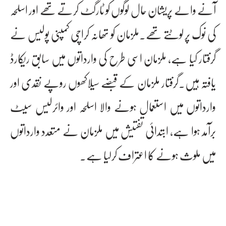
آنے والے پریشان حال لوگوں کو ٹارگٹ کرتے تھے اور اسلحہ
کی نوک پر لوٹتے تھے۔ملزمان کو تھانہ کراچی کمپنی پولیس نے
گرفتار کیا ہے، ملزمان اسی طرح کی وارداتوں میں سابق ریکارڈ
یافتہ ہیں۔گرفتار ملزمان کے قبضے سیلاکھوں روپے نقدی اور
وارداتوں میں استعمال ہونے والا اسلحہ اور وائرلیس سیٹ
برآمد ہوا ہے، ابتدائی تفتیش میں ملزمان نے متعدد وارداتوں
میں ملوث ہونے کا اعتراف کرلیا ہے۔