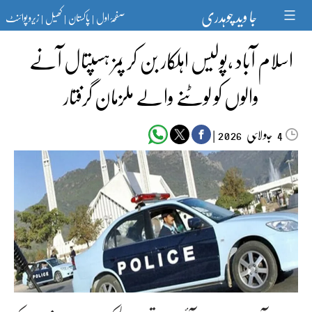
Ski
جا وید چوہدری
صفحۂ اول
پاکستان
کھیل
زیرو پوائنٹ
t
|
|
|
conten
اسلام آباد ،پولیس اہلکار بن کر پمز ہسپتال آنے
والوں کو لوٹنے والے ملزمان گرفتار
جولائی
|
2026
4