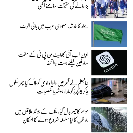
بڑھانے کی حقیقت سامنے آگئی
حملے کا خدشہ، سعودی عرب میں ہائی الرٹ
اوپن اے آئی کا چیٹ جی پی ٹی کے مفت
صارفین کیلئے بہت بڑا تحفہ
طالبعلم نے گھر میں دادا دادی کو ہلاک کیا پھر سکول
جاکر 5ٹیچرز کو مارا، ہوشربا تفصیلات
موسم کا تیور بدل گیا، ملک کے بیشتر علاقوں میں
بارشوں کا نیا سلسلہ شروع ہونے کا امکان