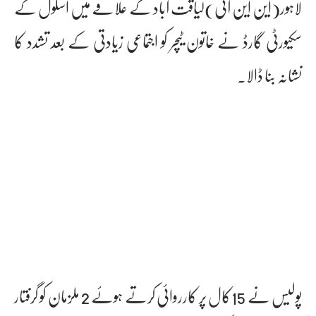
لاہور(این این آئی)لیاقت آباد کے علاقے میں اسکول کے
سکیورٹی گارڈ نے خاتون ٹیچر کو اجتماعی زیادتی کے بعد تشدد کا
نشانہ بنا ڈالا۔
پولیس نے 15کال پر کارروائی کرتے ہوئے 2 ملزمان کو گرفتار