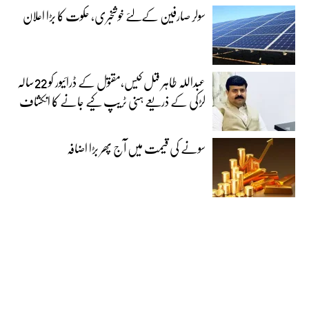
سولر صارفین کےلئے خوشخبری، حکوت کا بڑا اعلان
عبداللہ طاہر قتل کیس،مقتول کے ڈرائیور کو 22سالہ
لڑکی کے ذریعے ہنی ٹریپ کیے جانے کا انکشاف
سونے کی قیمت میں آج پھر بڑا اضافہ