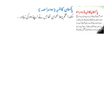
پاکستان کا المیہ (دوسرا حصہ)
سکندراعظم پہلا حکمران تھا جس نے اپنے دور کی زیادہ…