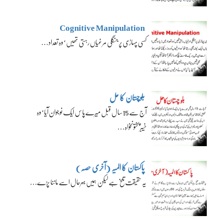
Cognitive Manipulation
کسی پہاڑی پر جنگلی مرغیاں رہتی تھیں‘ وہ تعداد…
بلوچستان کا حل
آج سے 15 سال قبل میرے پاس ایک نوجوان آیا‘ وہ
خیبرپختونخواہ…
پاکستان کا المیہ (آخری حصہ)
یہ حقیقت تلخ ہے لیکن ہمیں بہرحال اسے ماننا پڑے…