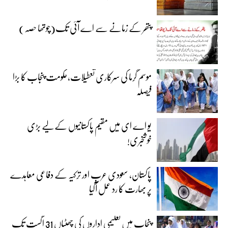
پتھر کے زمانے سے اے آئی تک(چوتھا حصہ)
موسم گرما کی سرکاری تعطیلات،حکومت پنجاب کا بڑا
فیصلہ
یو اے ای میں مقیم پاکستانیوں کے لیے بڑی
خوشخبری!
پاکستان، سعودی عرب اور ترکیہ کے دفاعی معاہدے
پر بھارت کا رد عمل آگیا
پنجاب میں تعلیمی اداروں کی چھٹیاں 31 اگست تک