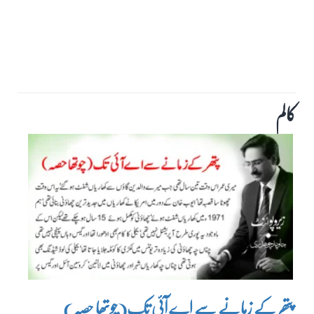
کالم
پتھر کے زمانے سے اے آئی تک(چوتھا حصہ)