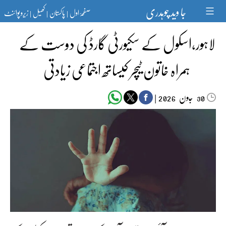
Ski
جا وید چوہدری
صفحۂ اول
پاکستان
کھیل
زیرو پوائنٹ
t
|
|
|
conten
لاہور،اسکول کے سکیورٹی گارڈ کی دوست کے
ہمراہ خاتون ٹیچر کیساتھ اجتماعی زیادتی
جون‬‮
|
2026
30