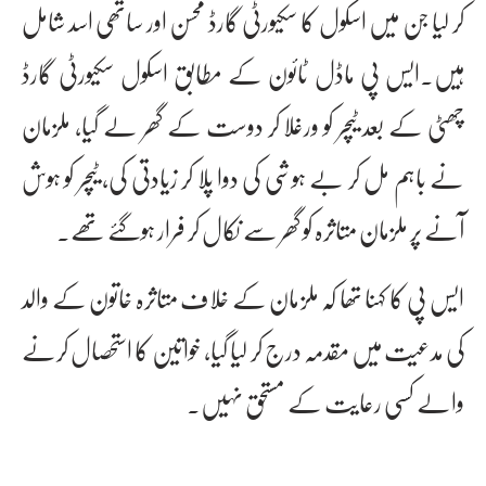
کر لیا جن میں اسکول کا سکیورٹی گارڈ محسن اور ساتھی اسد شامل
ہیں۔ایس پی ماڈل ٹائون کے مطابق اسکول سکیورٹی گارڈ
چھٹی کے بعد ٹیچر کو ورغلا کر دوست کے گھر لے گیا، ملزمان
نے باہم مل کر بے ہوشی کی دوا پلا کر زیادتی کی، ٹیچر کو ہوش
آنے پر ملزمان متاثرہ کو گھر سے نکال کر فرار ہوگئے تھے۔
ایس پی کا کہنا تھا کہ ملزمان کے خلاف متاثرہ خاتون کے والد
کی مدعیت میں مقدمہ درج کر لیا گیا، خواتین کا استحصال کرنے
والے کسی رعایت کے مستحق نہیں۔