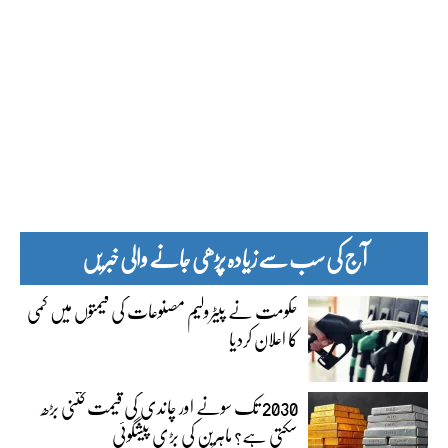
آج کی سب سے زیادہ پڑھی جانے والی خبریں
حکومت نے پیٹرولیم مصنوعات کی قیمتوں میں کمی
کا اعلان کردیا
2030 تک سونے اور چاندی کی قیمت کتنی بڑھ
سکتی ہے؟ ماہرین کی بڑی پیشگوئی