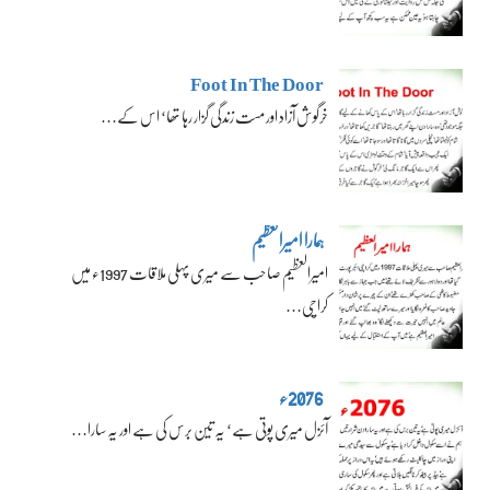
Foot In The Door
خرگوش آزاد اور مست زندگی گزار رہا تھا‘ اس کے…
ہمارا امیرالعظیم
امیرالعظیم صاحب سے میری پہلی ملاقات 1997ء میں
کراچی…
2076ء
آئزل میری پوتی ہے‘ یہ تین برس کی ہے اور یہ سارا…