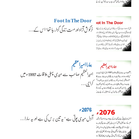
Foot In The Door
خرگوش آزاد اور مست زندگی گزار رہا تھا‘ اس کے…
ہمارا امیرالعظیم
امیرالعظیم صاحب سے میری پہلی ملاقات 1997ء میں
کراچی…
2076ء
آئزل میری پوتی ہے‘ یہ تین برس کی ہے اور یہ سارا…