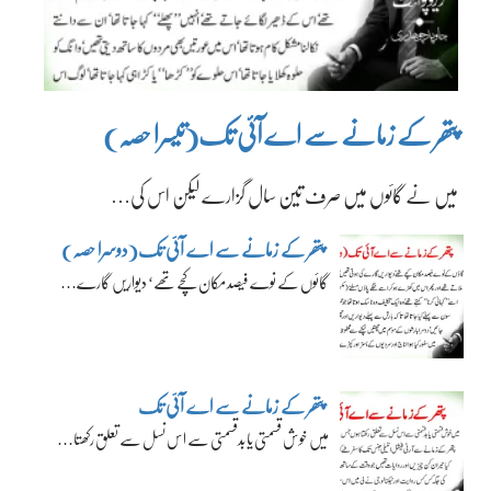
پتھر کے زمانے سے اے آئی تک(تیسرا حصہ)
میں نے گائوں میں صرف تین سال گزارے لیکن اس کی…
پتھر کے زمانے سے اے آئی تک(دوسرا حصہ)
گائوں کے نوے فیصد مکان کچے تھے‘ دیواریں گارے…
پتھر کے زمانے سے اے آئی تک
میں خوش قسمتی یا بدقسمتی سے اس نسل سے تعلق رکھتا…