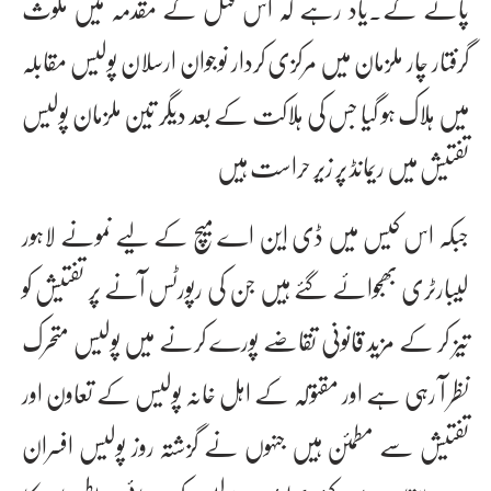
پائے گے۔یاد رہے کہ اس قتل کے مقدمہ میں ملوث
گرفتار چار ملزمان میں مرکزی کردار نوجوان ارسلان پولیس مقابلہ
میں ہلاک ہو گیا جس کی ہلاکت کے بعد دیگر تین ملزمان پولیس
تفتیش میں ریمانڈ پر زیر حراست ہیں
جبکہ اس کیس میں ڈی این اے میچ کے لیے نمونے لاہور
لیبارٹری بھجوائے گئے ہیں جن کی رپورٹس آنے پر تفتیش کو
تیز کر کے مزید قانونی تقاضے پورے کرنے میں پولیس متحرک
نظر آ رہی ہے اور مقتولہ کے اہل خانہ پولیس کے تعاون اور
تفتیش سے مطمئن ہیں جنہوں نے گزشتہ روز پولیس افسران