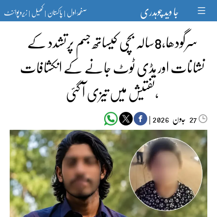
Ski
جا وید چوہدری
صفحۂ اول
پاکستان
کھیل
زیرو پوائنٹ
t
|
|
|
conten
سرگودھا،8سالہ بچی کیساتھ جسم پرتشدد کے
نشانات اور ہڈی ٹوٹ جانے کے انکشافات
،تفتیش میں تیزی آ گئی
جون‬‮
|
2026
27