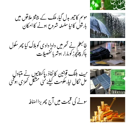
موسم کا تیور بدل گیا، ملک کے بیشتر علاقوں میں
بارشوں کا نیا سلسلہ شروع ہونے کا امکان
طالبعلم نے گھر میں دادا دادی کو ہلاک کیا پھر سکول
جاکر 5ٹیچرز کو مارا، ہوشربا تفصیلات
نیٹ بلنگ قوانین کا نفاذ ،پاکستانیوں نے متبادل
حل نکال لیا،حکومت کیلئے نئی مشکل کھڑی ہوگئی
سونے کی قیمت میں آج پھر بڑا اضافہ