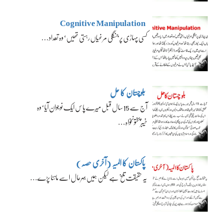
Cognitive Manipulation
کسی پہاڑی پر جنگلی مرغیاں رہتی تھیں‘ وہ تعداد…
بلوچستان کا حل
آج سے 15 سال قبل میرے پاس ایک نوجوان آیا‘ وہ
خیبرپختونخواہ…
پاکستان کا المیہ (آخری حصہ)
یہ حقیقت تلخ ہے لیکن ہمیں بہرحال اسے ماننا پڑے…