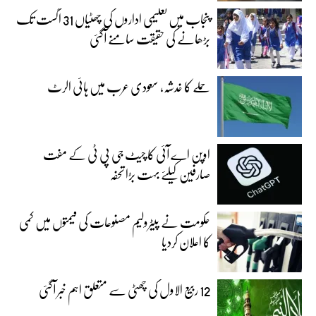
پنجاب میں تعلیمی اداروں کی چھٹیاں 31 اگست تک
بڑھانے کی حقیقت سامنے آگئی
حملے کا خدشہ، سعودی عرب میں ہائی الرٹ
اوپن اے آئی کا چیٹ جی پی ٹی کے مفت
صارفین کیلئے بہت بڑا تحفہ
حکومت نے پیٹرولیم مصنوعات کی قیمتوں میں کمی
کا اعلان کردیا
12 ربیع الاول کی چھٹی سے متعلق اہم خبر آگئی