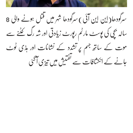
سرگودھا(این این آئی)سرگودھا شہر میں قتل ہونے والی 8
سالہ بچی کی پوسٹ مارٹم رپورٹ زیادتی اور شہ رگ کٹنے سے
موت کے ساتھ جسم پر تشدد کے نشانات اور ہڈی ٹوٹ
جانے کے انکشافات سے تفتیش میں تیزی آ گئی