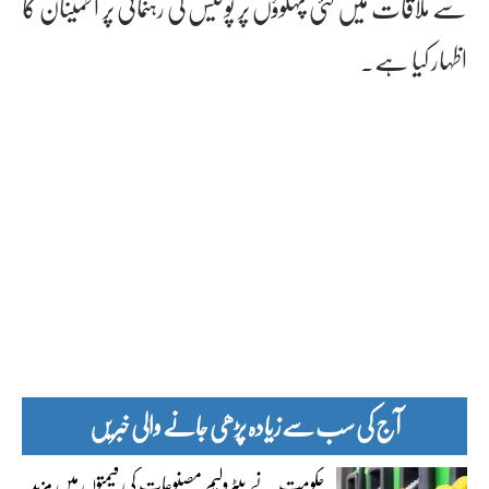
سے ملاقات میں کئی پہلوؤں پر پولیس کی رہنمائی پر اطمینان کا
اظہار کیا ہے۔
آج کی سب سے زیادہ پڑھی جانے والی خبریں
حکومت نے پیٹرولیم مصنوعات کی قیمتوں میں مزید