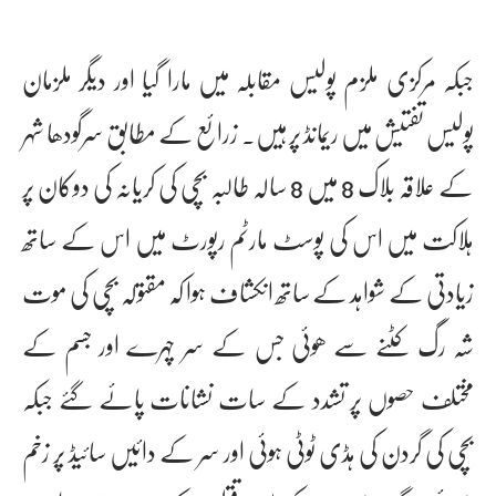
جبکہ مرکزی ملزم پولیس مقابلہ میں مارا گیا اور دیگر ملزمان
پولیس تفتیش میں ریمانڈ پر ہیں۔ زرائع کے مطابق سرگودھا شہر
کے علاقہ بلاک 8 میں 8 سالہ طالبہ بچی کی کریانہ کی دوکان پر
ہلاکت میں اس کی پوسٹ مارٹم رپورٹ میں اس کے ساتھ
زیادتی کے شواہد کے ساتھ انکشاف ہوا کہ مقتولہ بچی کی موت
شہ رگ کٹنے سے ھوئی جس کے سر چہرے اور جسم کے
مختلف حصوں پر تشدد کے سات نشانات پائے گئے جبکہ
بچی کی گردن کی ہڈی ٹوٹی ہوئی اور سر کے دائیں سائیڈ پر زخم