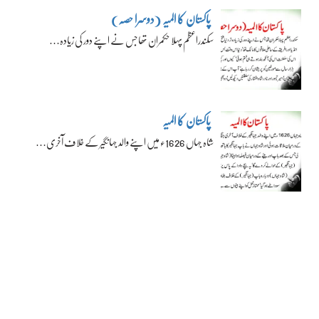
پاکستان کا المیہ (دوسرا حصہ)
سکندراعظم پہلا حکمران تھا جس نے اپنے دور کی زیادہ…
پاکستان کا المیہ
شاہ جہاں 1626ء میں اپنے والد جہانگیر کے خلاف آخری…