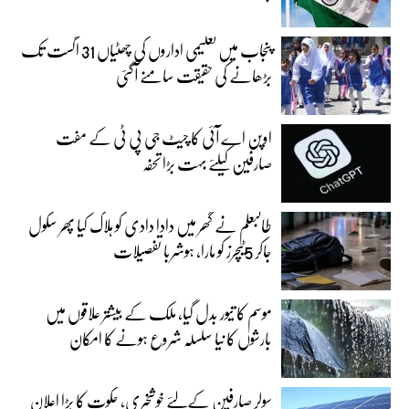
پنجاب میں تعلیمی اداروں کی چھٹیاں 31 اگست تک
بڑھانے کی حقیقت سامنے آگئی
اوپن اے آئی کا چیٹ جی پی ٹی کے مفت
صارفین کیلئے بہت بڑا تحفہ
طالبعلم نے گھر میں دادا دادی کو ہلاک کیا پھر سکول
جاکر 5ٹیچرز کو مارا، ہوشربا تفصیلات
موسم کا تیور بدل گیا، ملک کے بیشتر علاقوں میں
بارشوں کا نیا سلسلہ شروع ہونے کا امکان
سولر صارفین کےلئے خوشخبری، حکوت کا بڑا اعلان