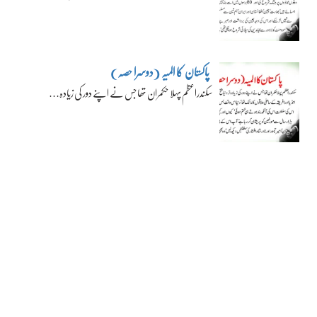
پاکستان کا المیہ (دوسرا حصہ)
سکندراعظم پہلا حکمران تھا جس نے اپنے دور کی زیادہ…