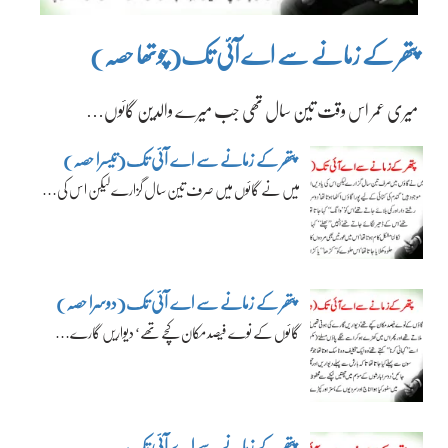
پتھر کے زمانے سے اے آئی تک(چوتھا حصہ)
میری عمر اس وقت تین سال تھی جب میرے والدین گائوں…
پتھر کے زمانے سے اے آئی تک(تیسرا حصہ)
میں نے گائوں میں صرف تین سال گزارے لیکن اس کی…
پتھر کے زمانے سے اے آئی تک(دوسرا حصہ)
گائوں کے نوے فیصد مکان کچے تھے‘ دیواریں گارے…
پتھر کے زمانے سے اے آئی تک