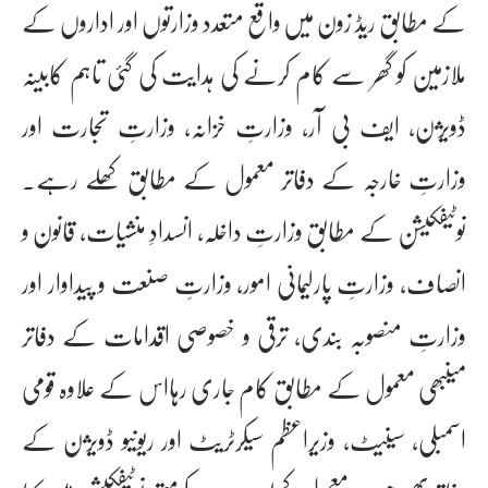
کے مطابق ریڈ زون میں واقع متعدد وزارتوں اور اداروں کے
ملازمین کو گھر سے کام کرنے کی ہدایت کی گئی تاہم کابینہ
ڈویژن، ایف بی آر، وزارتِ خزانہ، وزارتِ تجارت اور
وزارتِ خارجہ کے دفاتر معمول کے مطابق کھلے رہے۔
نوٹیفکیشن کے مطابق وزارتِ داخلہ، انسدادِ منشیات، قانون و
انصاف، وزارتِ پارلیمانی امور، وزارتِ صنعت و پیداوار اور
وزارتِ منصوبہ بندی، ترقی و خصوصی اقدامات کے دفاتر
میںبھی معمول کے مطابق کام جاری رہااس کے علاوہ قومی
اسمبلی، سینیٹ، وزیراعظم سیکرٹریٹ اور ریونیو ڈویژن کے