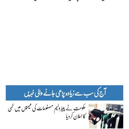
آج کی سب سے زیادہ پڑھی جانے والی خبریں
حکومت نے پیٹرولیم مصنوعات کی قیمتوں میں کمی
کا اعلان کردیا