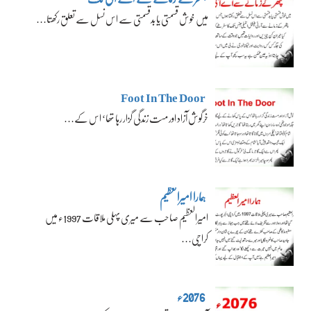
میں خوش قسمتی یا بدقسمتی سے اس نسل سے تعلق رکھتا…
Foot In The Door
خرگوش آزاد اور مست زندگی گزار رہا تھا‘ اس کے…
ہمارا امیرالعظیم
امیرالعظیم صاحب سے میری پہلی ملاقات 1997ء میں
کراچی…
2076ء