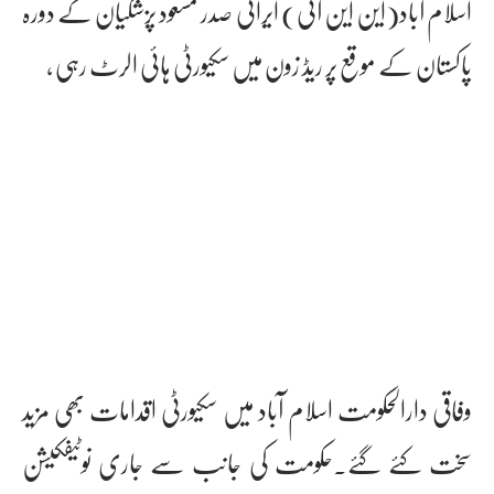
اسلام آباد(این این آئی) ایرانی صدر مسعود پزشکیان کے دورہ
پاکستان کے موقع پر ریڈ زون میں سکیورٹی ہائی الرٹ رہی ،
وفاقی دارالحکومت اسلام آباد میں سکیورٹی اقدامات بھی مزید
سخت کئے گئے۔حکومت کی جانب سے جاری نوٹیفکیشن