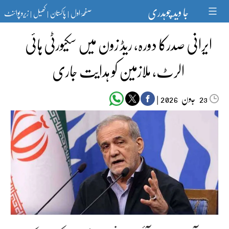
Ski
جا وید چوہدری
صفحۂ اول
پاکستان
کھیل
زیرو پوائنٹ
t
|
|
|
conten
ایرانی صدرکا دورہ، ریڈ زون میں سکیورٹی ہائی
الرٹ، ملازمین کو ہدایت جاری
جون‬‮
|
2026
23