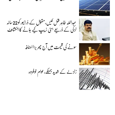
عبداللہ طاہر قتل کیس،مقتول کے ڈرائیور کو 22سالہ
لڑکی کے ذریعے ہنی ٹریپ کیے جانے کا انکشاف
سونے کی قیمت میں آج پھر بڑا اضافہ
زلزلے کے شدید جھٹکے،عوام خوفزدہ