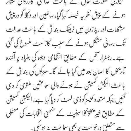
سکیورٹی صورت حال کے باعث عدالتی کارروائی متاثر
ہونے کے پیش نظر یہ فیصلہ کیا گیا، سائلین اور وکلا کو درپیش
مشکلات اور ریڈ زون میں ٹریفک بندش کے باعث عدالت
تک رسائی مشکل ہونے کے سبب کاز لسٹ منسوخ کی گئی
ہے۔رجسٹرار آفس کے مطابق انتظامی وجوہ کی بنیاد پر آئندہ
تاریخوں کا اعلان بعد میں کیا جائے گا۔سڑکوں کی بندش کے
باعث الیکش کمیشن نے ہونے والی سماعتیں ملتوی کر دی
گئیں جبکہ متعدد کیسز کو ڈی لسٹ کر دیا گیا ہے، الیکشن کمیشن
کے مطابق خیبر پختونخوا سینیٹ کے ضمنی انتخابات کی معطلی
سے متعلق درخواست پر بھی سماعت نہ ہوسکی۔