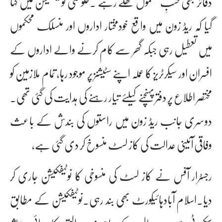
دفاتر بھی حسبِ معمول کھلے رہے ۔حکومتی نوٹیفکیشن میں کہا
گیا کہ ریڈ زون میں واقع خودمختار اداروں اور منسلک محکموں
میں تعطیل رہی جبکہ گھر سے کام کرنے والے اداروں کے
افسران اور سیکرٹریز کا عملہ اپنے سٹیشنز پر موجود رہا، تمام ملازمین کو
مختصر اطلاع پر دفتر پہنچنے کیلئے تیار رہنے کی ہدایت کی گئی تھی۔
دوسری جانب ریڈ زون میں راستوں کی بندش کے باعث
وفاقی آئینی عدالت کی کاز لسٹ منسوخ کر دی گئی ہے،
رجسٹرار آفس نے کاز لسٹ کی منسوخی کا نوٹیفکیشن جاری کر
دیا۔اسلام آبادہائیکورٹ بھی بند رہی۔نوٹیفکیشن کے مطابق