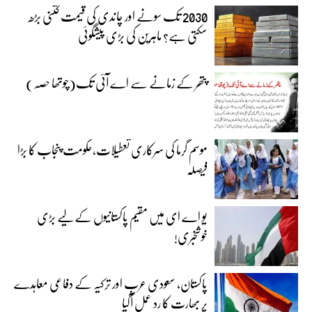
2030 تک سونے اور چاندی کی قیمت کتنی بڑھ
سکتی ہے؟ ماہرین کی بڑی پیشگوئی
پتھر کے زمانے سے اے آئی تک(چوتھا حصہ)
موسم گرما کی سرکاری تعطیلات،حکومت پنجاب کا بڑا
فیصلہ
یو اے ای میں مقیم پاکستانیوں کے لیے بڑی
خوشخبری!
پاکستان، سعودی عرب اور ترکیہ کے دفاعی معاہدے
پر بھارت کا رد عمل آگیا