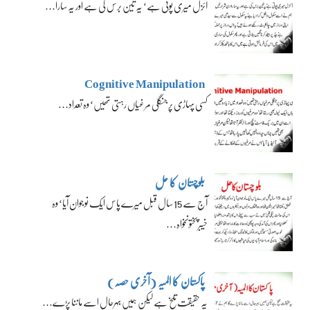
آئزل میری پوتی ہے‘ یہ تین برس کی ہے اور یہ سارا…
Cognitive Manipulation
کسی پہاڑی پر جنگلی مرغیاں رہتی تھیں‘ وہ تعداد…
بلوچستان کا حل
آج سے 15 سال قبل میرے پاس ایک نوجوان آیا‘ وہ
خیبرپختونخواہ…
پاکستان کا المیہ (آخری حصہ)
یہ حقیقت تلخ ہے لیکن ہمیں بہرحال اسے ماننا پڑے…