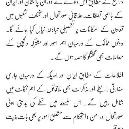
ذرائع کے مطابق اس دورے کے دوران پاکستان اور ایران
کے باہمی تعلقات، علاقائی صورتحال اور مختلف شعبوں میں
تعاون کے امکانات پر تفصیلی تبادلۂ خیال کیا جائے گا۔
دونوں ممالک کے درمیان اہم امور اور مشترکہ دلچسپی کے
معاملات بھی گفتگو کا حصہ ہوں گے۔
اطلاعات کے مطابق ایران اور امریکہ کے درمیان جاری
سفارتی رابطے اور مذاکرات بھی ملاقاتوں کے اہم نکات میں
شامل رہیں گے۔ اس سلسلے میں خطے کی بدلتی ہوئی
صورتحال اور امن و استحکام سے متعلق امور پر بھی بات چیت