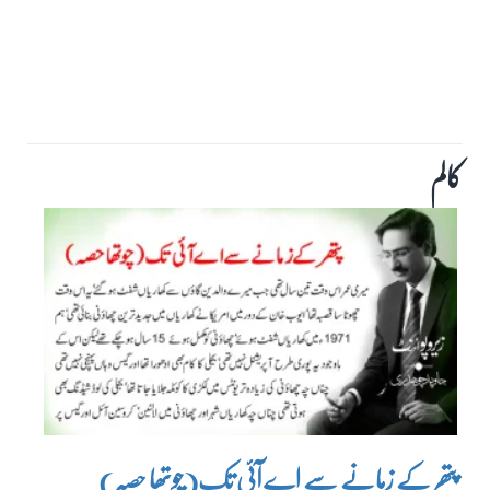
کالم
پتھر کے زمانے سے اے آئی تک(چوتھا حصہ)