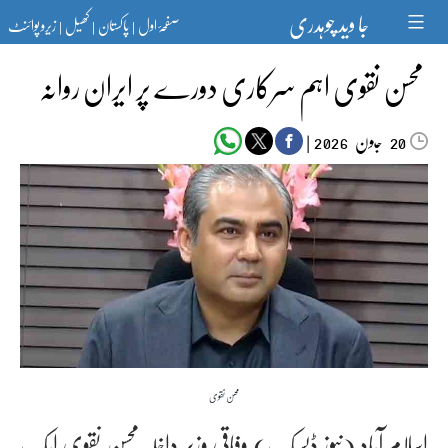
Ski
جا وید چوہدری
صفحۂ اول
پاکستان
کھیل
زیرو پوائنٹ
t
|
|
|
conten
محسن نقوی اہم سرکاری دورے پر ایران روانہ
جون‬‮
|
2026
20
محسن نقوی
اسلام آباد (نیوز ڈیسک) وفاقی وزیر داخلہ محسن نقوی ایک