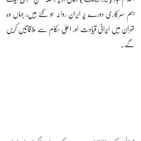
اہم سرکاری دورے پر ایران روانہ ہو گئے ہیں، جہاں وہ
تہران میں ایرانی قیادت اور اعلیٰ حکام سے ملاقاتیں کریں
گے۔