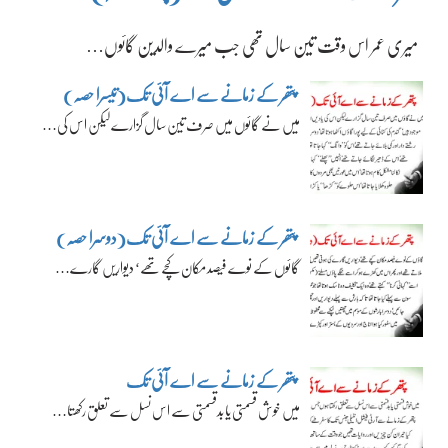
میری عمر اس وقت تین سال تھی جب میرے والدین گائوں…
پتھر کے زمانے سے اے آئی تک(تیسرا حصہ)
میں نے گائوں میں صرف تین سال گزارے لیکن اس کی…
پتھر کے زمانے سے اے آئی تک(دوسرا حصہ)
گائوں کے نوے فیصد مکان کچے تھے‘ دیواریں گارے…
پتھر کے زمانے سے اے آئی تک
میں خوش قسمتی یا بدقسمتی سے اس نسل سے تعلق رکھتا…