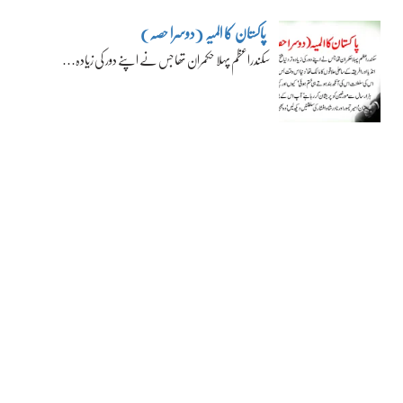
پاکستان کا المیہ (دوسرا حصہ)
سکندراعظم پہلا حکمران تھا جس نے اپنے دور کی زیادہ…