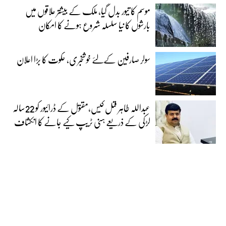
موسم کا تیور بدل گیا، ملک کے بیشتر علاقوں میں
بارشوں کا نیا سلسلہ شروع ہونے کا امکان
سولر صارفین کےلئے خوشخبری، حکوت کا بڑا اعلان
عبداللہ طاہر قتل کیس،مقتول کے ڈرائیور کو 22سالہ
لڑکی کے ذریعے ہنی ٹریپ کیے جانے کا انکشاف