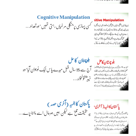
Cognitive Manipulation
کسی پہاڑی پر جنگلی مرغیاں رہتی تھیں‘ وہ تعداد…
بلوچستان کا حل
آج سے 15 سال قبل میرے پاس ایک نوجوان آیا‘ وہ
خیبرپختونخواہ…
پاکستان کا المیہ (آخری حصہ)
یہ حقیقت تلخ ہے لیکن ہمیں بہرحال اسے ماننا پڑے…