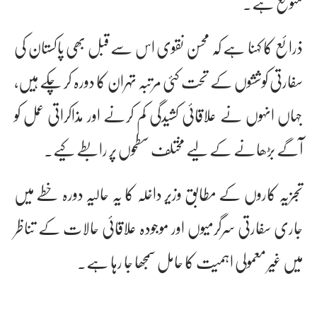
متوقع ہے۔
ذرائع کا کہنا ہے کہ محسن نقوی اس سے قبل بھی پاکستان کی
سفارتی کوششوں کے تحت کئی مرتبہ تہران کا دورہ کر چکے ہیں،
جہاں انہوں نے علاقائی کشیدگی کم کرنے اور مذاکراتی عمل کو
آگے بڑھانے کے لیے مختلف سطحوں پر رابطے کیے۔
تجزیہ کاروں کے مطابق وزیر داخلہ کا یہ حالیہ دورہ خطے میں
جاری سفارتی سرگرمیوں اور موجودہ علاقائی حالات کے تناظر
میں غیر معمولی اہمیت کا حامل سمجھا جا رہا ہے۔