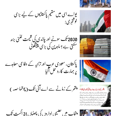
یو اے ای میں مقیم پاکستانیوں کے لیے بڑی
خوشخبری!
2030 تک سونے اور چاندی کی قیمت کتنی بڑھ
سکتی ہے؟ ماہرین کی بڑی پیشگوئی
پاکستان، سعودی عرب اور ترکیہ کے دفاعی معاہدے
پر بھارت کا رد عمل آگیا
پتھر کے زمانے سے اے آئی تک(چوتھا حصہ)
پنجاب میں تعلیمی اداروں کی چھٹیاں 31 اگست تک