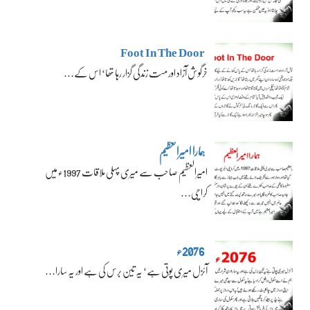
Foot In The Door
خرگوش آزاد اور مست زندگی گزار رہا تھا‘ اس کے…
ہمارا امیرالعظیم
امیرالعظیم صاحب سے میری پہلی ملاقات 1997ء میں
کراچی…
2076ء
آئزل میری پوتی ہے‘ یہ تین برس کی ہے اور یہ سارا…