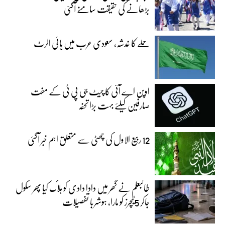
بڑھانے کی حقیقت سامنے آگئی
حملے کا خدشہ، سعودی عرب میں ہائی الرٹ
اوپن اے آئی کا چیٹ جی پی ٹی کے مفت
صارفین کیلئے بہت بڑا تحفہ
12 ربیع الاول کی چھٹی سے متعلق اہم خبر آگئی
طالبعلم نے گھر میں دادا دادی کو ہلاک کیا پھر سکول
جاکر 5ٹیچرز کو مارا، ہوشربا تفصیلات