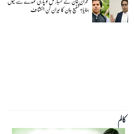
عمران خان نے شہباز گل کو پارٹی عہدے سے کیوں
ہٹایا؟ شفیع جان کا حیران کن انکشا ف
کالم