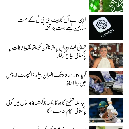
اوپن اے آئی کا چیٹ جی پی ٹی کے مفت
صارفین کیلئے بہت بڑا تحفہ
تھائی لینڈ؛ دورانِ پرواز خاتون کیساتھ نازیبا حرکات پر
پاکستانی سیاح گرفتار
گریڈ 17 سے 22 تک افسران کیلئے ٹرانسپورٹ الاؤنس
میں بڑا اضافہ
عبداللہ شفیق کا وہ کارنامہ جو گزشتہ 49 سال میں کوئی
پاکستانی انجام نہ دے سکا