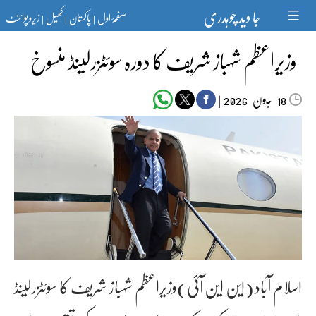
Ski
جا وید چوہدری
صفحۂ اول
پاکستان
کھیل
زیرو پوائنٹ
t
|
|
|
conten
وزیراعظم شہباز شریف کا دورہ سوئٹزرلینڈ منسوخ
جون‬‮
|
2026
18
اسلام آباد (این این آئی)وزیراعظم شہباز شریف کا سوئٹزرلینڈ