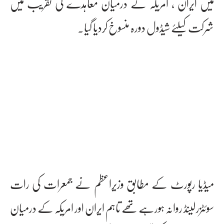
میں ایران ، امریکہ کے درمیان معاہدے کی تقریب میں
شرکت کیلئے شیڈول دورہ منسوخ کردیا گیا۔
میڈیا رپورٹ کے مطابق وزیراعظم نے جمعرات کی رات
سوئٹزرلینڈ روانہ ہورہے تھے تاہم ایران اور امریکہ کے درمیان