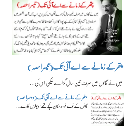
پتھر کے زمانے سے اے آئی تک(تیسرا حصہ)
میں نے گائوں میں صرف تین سال گزارے لیکن اس کی…
پتھر کے زمانے سے اے آئی تک(دوسرا حصہ)
گائوں کے نوے فیصد مکان کچے تھے‘ دیواریں گارے…