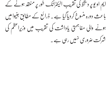
ایم او یو پر دستخط کی تقریب الیکٹرانک طور پر منعقد ہونے کے
باعث دورہ منسوخ کردیا گیا ہے۔ ذرائع کے مطابق جنیوا میں
ہونے والی مفاہمتی یاداشت کی تقریب میں وزیراعظم کی
شرکت ضروری نہیں رہی ہے۔