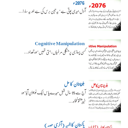
2076ء
آئزل میری پوتی ہے‘ یہ تین برس کی ہے اور یہ سارا…
Cognitive Manipulation
کسی پہاڑی پر جنگلی مرغیاں رہتی تھیں‘ وہ تعداد…
بلوچستان کا حل
آج سے 15 سال قبل میرے پاس ایک نوجوان آیا‘ وہ
خیبرپختونخواہ…
پاکستان کا المیہ (آخری حصہ)