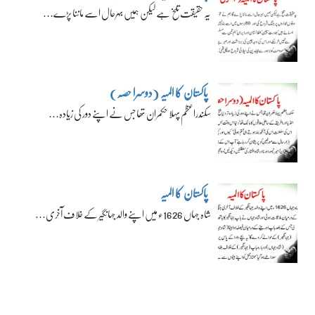
یہ حقیقت تلخ ہے لیکن ہمیں بہرحال اسے ماننا پڑے…
پاکستان کا المیہ (دوسرا حصہ)
سکندراعظم پہلا حکمران تھا جس نے اپنے دور کی زیادہ…
پاکستان کا المیہ
شاہ جہاں 1626ء میں اپنے والد جہانگیر کے خلاف آخری…