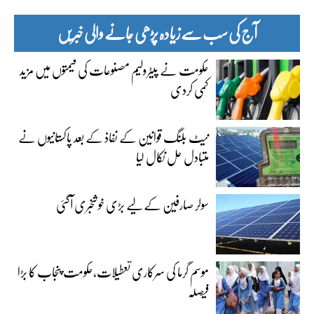
آج کی سب سے زیادہ پڑھی جانے والی خبریں
حکومت نے پیٹرولیم مصنوعات کی قیمتوں میں مزید
کمی کردی
نیٹ بلنگ قوانین کے نفاذ کے بعد پاکستانیوں نے
متبادل حل نکال لیا
سولر صارفین کے لیے بڑی خوشخبری آگئی
موسم گرما کی سرکاری تعطیلات،حکومت پنجاب کا بڑا
فیصلہ