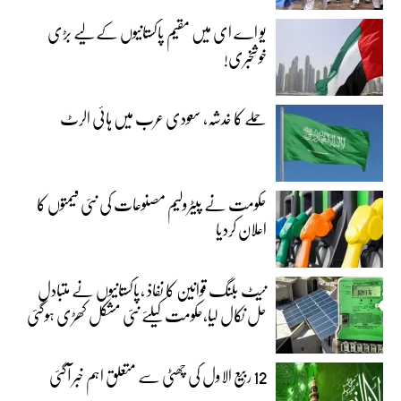
یو اے ای میں مقیم پاکستانیوں کے لیے بڑی
خوشخبری!
حملے کا خدشہ، سعودی عرب میں ہائی الرٹ
حکومت نے پیٹرولیم مصنوعات کی نئی قیمتوں کا
اعلان کردیا
نیٹ بلنگ قوانین کا نفاذ ،پاکستانیوں نے متبادل
حل نکال لیا،حکومت کیلئے نئی مشکل کھڑی ہوگئی
12 ربیع الاول کی چھٹی سے متعلق اہم خبر آگئی