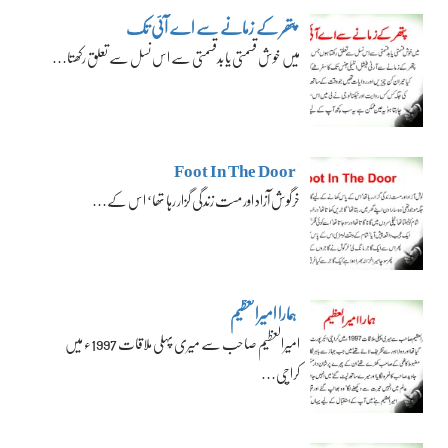
پتھر کے زمانے سے اے آئی تک
میں خوش قسمتی یا بدقسمتی سے اس نسل سے تعلق رکھتا…
Foot In The Door
خرگوش آزاد اور مست زندگی گزار رہا تھا‘ اس کے…
ہمارا امیرالعظیم
امیرالعظیم صاحب سے میری پہلی ملاقات 1997ء میں
کراچی…