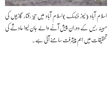
اسلام آباد (نیوز ڈیسک)اسلام آباد میں تیز رفتار گاڑیوں کی
مبینہ ریس کے دوران پیش آنے والے جان لیوا حادثے کی
تحقیقات میں اہم پیشرفت سامنے آئی ہے۔