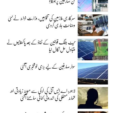
کن صارفین پرہوگا؟
سرکاری ملازمین کی تنخواہیں، وزارت خزانہ نے نئی
وضاحت جاری کردی
نیٹ بلنگ قوانین کے نفاذ کے بعد پاکستانیوں نے
متبادل حل نکال لیا
سولر صارفین کے لیے بڑی خوشخبری آگئی
لاہور؛ اے ایس آئی کی لڑکی سے مبینہ زیادتی اور
تھانہ معطلی کی اندرونی کہانی سامنے آگئی