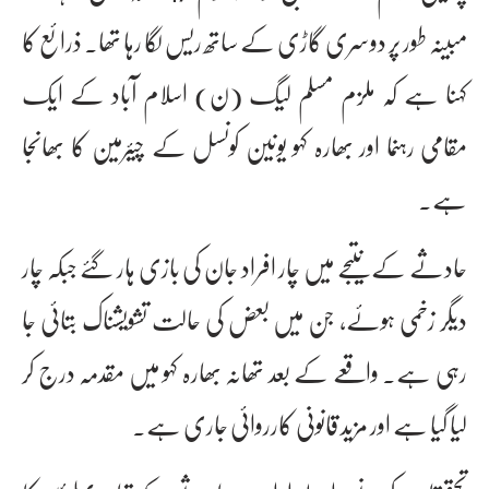
مبینہ طور پر دوسری گاڑی کے ساتھ ریس لگا رہا تھا۔ ذرائع کا
کہنا ہے کہ ملزم مسلم لیگ (ن) اسلام آباد کے ایک
مقامی رہنما اور بھارہ کہو یونین کونسل کے چیئرمین کا بھانجا
ہے۔
حادثے کے نتیجے میں چار افراد جان کی بازی ہار گئے جبکہ چار
دیگر زخمی ہوئے، جن میں بعض کی حالت تشویشناک بتائی جا
رہی ہے۔ واقعے کے بعد تھانہ بھارہ کہو میں مقدمہ درج کر
لیا گیا ہے اور مزید قانونی کارروائی جاری ہے۔