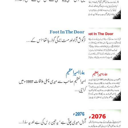
Foot In The Door
خرگوش آزاد اور مست زندگی گزار رہا تھا‘ اس کے…
ہمارا امیرالعظیم
امیرالعظیم صاحب سے میری پہلی ملاقات 1997ء میں
کراچی…
2076ء
آئزل میری پوتی ہے‘ یہ تین برس کی ہے اور یہ سارا…