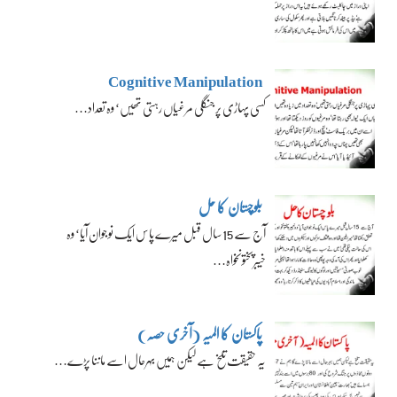
Cognitive Manipulation
کسی پہاڑی پر جنگلی مرغیاں رہتی تھیں‘ وہ تعداد…
بلوچستان کا حل
آج سے 15 سال قبل میرے پاس ایک نوجوان آیا‘ وہ
خیبرپختونخواہ…
پاکستان کا المیہ (آخری حصہ)
یہ حقیقت تلخ ہے لیکن ہمیں بہرحال اسے ماننا پڑے…