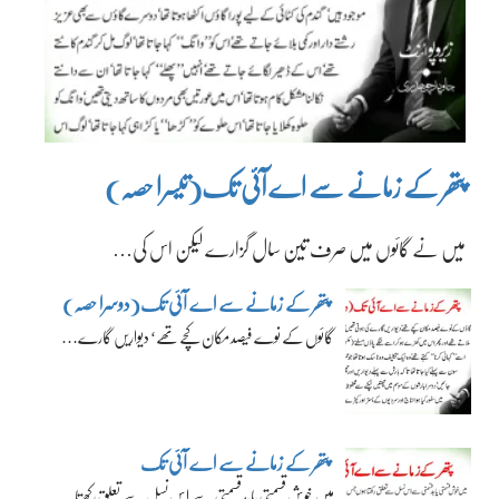
پتھر کے زمانے سے اے آئی تک(تیسرا حصہ)
میں نے گائوں میں صرف تین سال گزارے لیکن اس کی…
پتھر کے زمانے سے اے آئی تک(دوسرا حصہ)
گائوں کے نوے فیصد مکان کچے تھے‘ دیواریں گارے…
پتھر کے زمانے سے اے آئی تک
میں خوش قسمتی یا بدقسمتی سے اس نسل سے تعلق رکھتا…