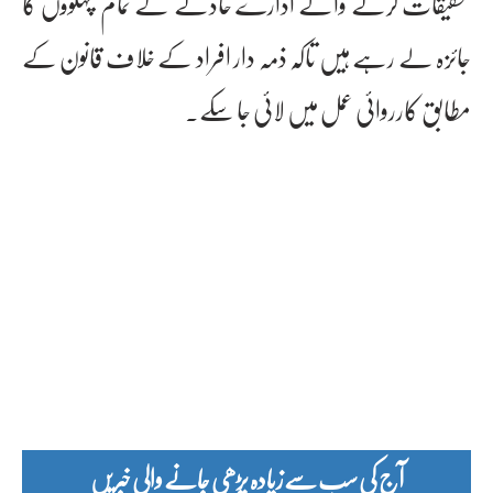
تحقیقات کرنے والے ادارے حادثے کے تمام پہلوؤں کا
جائزہ لے رہے ہیں تاکہ ذمہ دار افراد کے خلاف قانون کے
مطابق کارروائی عمل میں لائی جا سکے۔
آج کی سب سے زیادہ پڑھی جانے والی خبریں