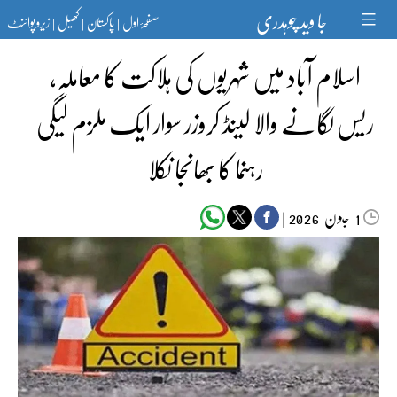
Ski
جا وید چوہدری
صفحۂ اول
پاکستان
کھیل
زیرو پوائنٹ
t
|
|
|
conten
اسلام آباد میں شہریوں کی ہلاکت کا معاملہ،
ریس لگانے والا لینڈ کروزر سوار ایک ملزم لیگی
رہنما کا بھانجا نکلا
جون‬‮
|
2026
1