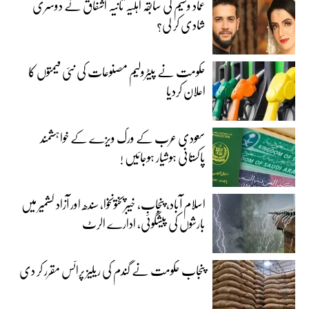
عماد وسیم کی سابقہ اہلیہ ثانیہ اشفاق نے دوسری
شادی کر لی؟
حکومت نے پیٹرولیم مصنوعات کی نئی قیمتوں کا
اعلان کردیا
سعودی عرب کے ورک ویزے کے خواہشمند
پاکستانی ہوشیار ہوجائیں !
اسلام آباد، پنجاب، خیبرپختونخوا، سندھ اور آزاد کشمیر میں
بارشوں کی پیشگوئی، ادارے الرٹ
پنجاب حکومت نے گندم کی ریلیز پرائس مقرر کر دی‎