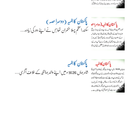
پاکستان کا المیہ (دوسرا حصہ)
سکندراعظم پہلا حکمران تھا جس نے اپنے دور کی زیادہ…
پاکستان کا المیہ
شاہ جہاں 1626ء میں اپنے والد جہانگیر کے خلاف آخری…