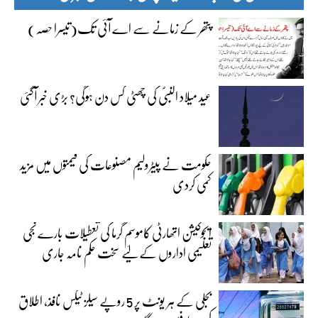
پتھر کے زمانے سے اے آئی تک(تیسرا حصہ)
عید میلاد النبیؐ کی چھٹی کس دن ہوگی؟ بڑی خبر آگئی
حکومت نے پیٹرولیم مصنوعات کی قیمتوں میں مزید
کمی کردی
ایجوکیشن اتھارٹی کاموسمِ گرما کی تعطیلات بارے نجی
تعلیمی اداروں کے لیے سخت حکم نامہ جاری
بجلی کے ہر یونٹ پر 5 روپے سیلز ٹیکس نافذ، اطلاق