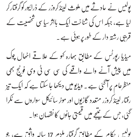
پولیس نے حادثے میں ملوث لینڈ کروزر کے ڈرائیور کو گرفتار کر
لیا ہے، جبکہ اس کی شناخت ایک بااثر سیاسی شخصیت کے
قریبی رشتہ دار کے طور پر ہوئی ہے۔
میڈیا رپورٹس کے مطابق بھارہ کہو کے علاقے اٹھال چوک
میں پیش آنے والے واقعے کی سی سی ٹی وی فوٹیج بھی
منظرعام پر آ گئی ہے۔ ویڈیو میں دیکھا جا سکتا ہے کہ ایک تیز
رفتار لینڈ کروزر متعدد گاڑیوں اور موٹر سائیکل سواروں سے ٹکرا
گئی، جس کے نتیجے میں قیمتی جانوں کا نقصان ہوا۔
پولیس حکام کے مطابق گرفتار ملزم 17 سالہ واثق ہے، جو