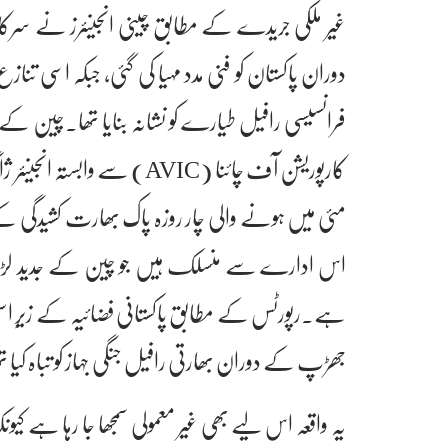
غیر ملکی جریدے کے مطابق چینی انجینئرز نے سرکا
دوران پاکستان کو فنی مدد مہیا کی گئی، جبکہ اسی 
کارپوریشن آف چائنا (AVIC) س
مئی میں ہونے والی چار روزہ پاک بھارت کشیدگی
اس ادارے سے منسلک ہیں جو چین کے جدید لڑاکا طیا
جھڑپ کے دوران بھارتی رافیل جنگی جہاز کو تباہ کیا ت
یہ واقعہ اس لیے بھی غیر معمولی سمجھا جا رہا ہے کی