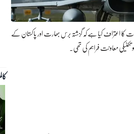
ات کا اعتراف کیا ہے کہ گزشتہ برس بھارت اور پاکستان کے
 تکنیکی معاونت فراہم کی تھی۔
کال