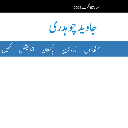
Ski
جمعہ‬‮
،
07
اگست‬‮
2026
t
conten
صفحۂ اول
تازہ ترین
پاکستان
انٹرنیشنل
کھیل