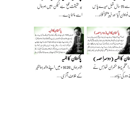
آج سے 15 سال قبل میرے پاس
یہ حقیقت تلخ ہے لیکن ہمیں بہرحال
وجوان آیا‘ وہ خیبرپختونخواہ…
اسے ماننا پڑے…
ستان کا المیہ (دوسرا حصہ)
پاکستان کا المیہ
راعظم پہلا حکمران تھا جس نے
شاہ جہاں 1626ء میں اپنے والد جہانگیر
 دور کی زیادہ…
کے خلاف آخری…