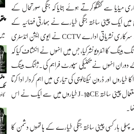
ری میڈیا سے گفتگو کرتے ہوئے بتایا کہ جنگی صورتحال کے
پت
تنازع میں ایک چینی ساختہ جنگی طیارے نے بھارتی فضائیہ کے
فرانسیسی رافیل طیارے کو نشانہ بنایا تھا۔چین کے سرکاری نشریاتی ادارے CCTV نے ایوی ایشن انڈسٹری
میں
ے وابستہ انجینئر ژانگ ہینگ کا انٹرویو نشر کیا، جس میں انہوں نے انکشاف کیا کہ
 کے دوران انہوں نے تکنیکی سپورٹ فراہم کی۔ژانگ ہینگ
روں اور ڈرون ٹیکنالوجی کی تیاری میں اہم کردار ادا کرتا
پتھ
تک(
ہے۔رپورٹس کے مطابق پاکستانی فضائیہ کے زیرِ استعمال چینی ساختہ J-10CE طیاروں میں سے ایک نے اس
گائو
دیو
ھا۔
ونکہ پہلی بار کسی چینی ساختہ جنگی طیارے کے ہاتھوں دشمن کا