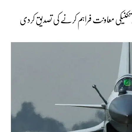
و تکنیکی معاونت فراہم کرنے کی تصدیق کردی