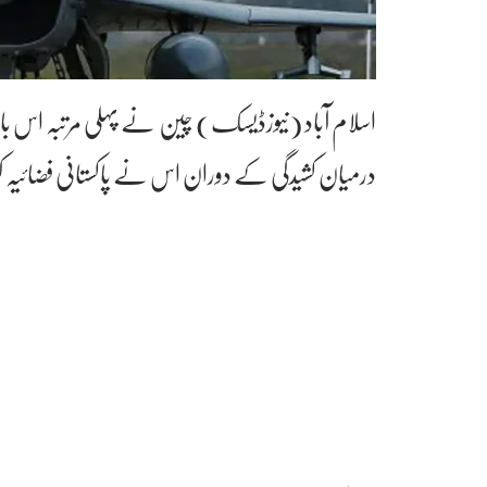
اسلام آباد (نیوزڈیسک) چین نے پہلی مرتبہ اس ب
درمیان کشیدگی کے دوران اس نے پاکستانی فضائیہ کو