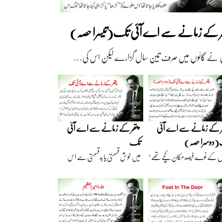
ھر کے زمانے سے اے آئی تک(تیسرا حصہ)
 نے گائوں میں صرف تین سال گزارے لیکن اس کی…
ر کے زمانے سے اے آئی
پتھر کے زمانے سے اے آئی
دوسرا حصہ)
تک
ں کے نوے فیصد مکان کچے تھے‘
میں خوش قسمتی یا بدقسمتی سے اس
اریں گارے…
نسل سے تعلق رکھتا…