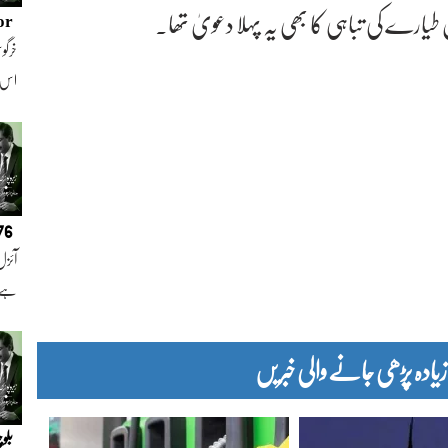
ل طیارے کی تباہی کا بھی یہ پہلا دعویٰ تھا۔
or
خرگوش
اس
076
آئزل
ہے ا
دہ پڑھی جانے والی خبریں
بلو