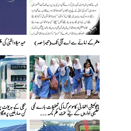
پتھر کے زمانے سے اے آئی تک(تیسرا حصہ)
عید میلاد النبیؐ کی
ایجوکیشن اتھارٹی کاموسمِ گرما کی تعطیلات بارے نجی
تعلیمی اداروں کے لیے سخت حکم نامہ ...
کن صارفین پرہوگا؟