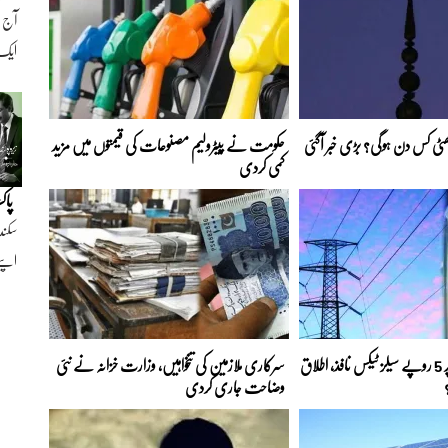
ایک ن
 چھٹی کس دن ہوگی؟ بڑی خبر آگئی
حکومت نے پیٹرولیم مصنوعات کی قیمتوں میں مزید
کمی کردی
پاک
سکند
اپنے
بجلی کے ہر یونٹ پر 5 روپے سیلز ٹیکس نافذ، اطلاق
سرکاری ملازمین کی تنخواہیں، وزارت خزانہ نے نئی
وضاحت جاری کردی