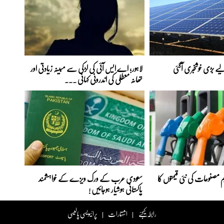
ے بڑی خوشخبری آگئی
لاہور؛ اے ایس آئی کی لڑکی سے مبینہ زیادتی اور
تھانہ معطلی کی اندرونی کہانی ...
 مصنوعات کی نئی قیمتوں کا
سعودی عرب کے ورک ویزے کے خواہشمند
پاکستانی ہوشیار ہوجائیں !
رابطہ کیجئے
اشتہارات
پرائیویسی پالیسی
|
|