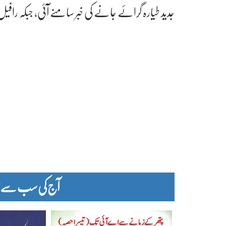
جدید طیارہ گرائے جانے کی خبر سامنے آئی، جبکہ رافی
آج کی سب سے زیا