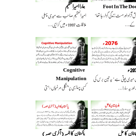
Foot In The Do
ہمارا امیرالعظیم
 آزاد اور مست زندگی گزار رہا تھا‘
امیرالعظیم صاحب سے میری پہلی
 کے…
ملاقات 1997ء میں کراچی…
2ء
Cognitive
Manipulation
 میری پوتی ہے‘ یہ تین برس کی
کسی پہاڑی پر جنگلی مرغیاں رہتی
ور یہ سارا…
تھیں‘ وہ تعداد…
چستان کا حل
پاکستان کا المیہ (آخری حصہ)