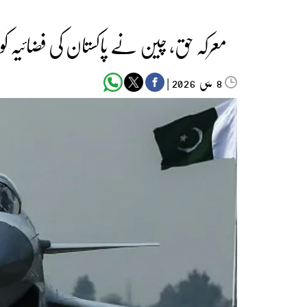
معرکہ حق، چین نے پاکستان کی فضائیہ ک
مئی‬‮
|
2026
8