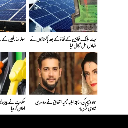
نیٹ بلنگ قوانین کے نفاذ کے بعد پاکستانیوں نے
سولر صارفین کے لی
متبادل حل نکال لیا
عماد وسیم کی سابقہ اہلیہ ثانیہ اشفاق نے دوسری
حکومت نے پیٹرولیم
شادی کر لی؟
اعلان کردیا