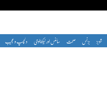
شوبز
بزنس
صحت
سائنس اور ٹیکنالوجی
دلچسپ و عجیب