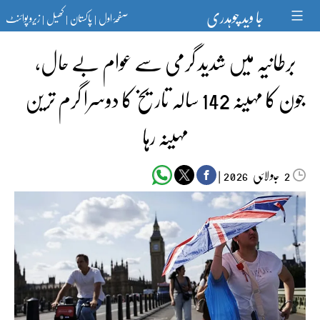
Ski
جا وید چوہدری
صفحۂ اول
پاکستان
کھیل
زیرو پوائنٹ
t
|
|
|
conten
برطانیہ میں شدید گرمی سے عوام بے حال،
جون کا مہینہ 142 سالہ تاریخ کا دوسرا گرم ترین
مہینہ رہا
جولائی
|
2026
2