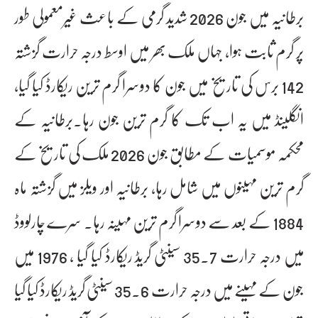
برطانیہ میں جون 2026 شدید گرمی کے باعث غیرمعمولی طور
پر گرم ثابت ہوا، جہاں ملک بھر میں اوسط درجہ حرارت گزشتہ
142 برس کی تاریخ میں جون کا دوسرا گرم ترین ریکارڈ کیا گیا،
انگلینڈ میں یہ اب تک کا گرم ترین جون رہا۔برطانیہ کے
محکمہ موسمیات کے مطابق جون 2026 ملک کی تاریخ کے
گرم ترین مہینوں میں شامل رہا، برطانیہ اور ویلز میں گزشتہ ماہ
1884 کے بعد سے دوسرا گرم ترین مہینہ رہا۔ سرے چارلووڈ
میں درجہ حرارت 35.7 سینٹی گریڈ ریکارڈ کیا گیا ، 1976 میں
جون کے مہینے میں درجہ حرارت 35.6 سینٹی گریڈ ریکارڈ کیا گیا