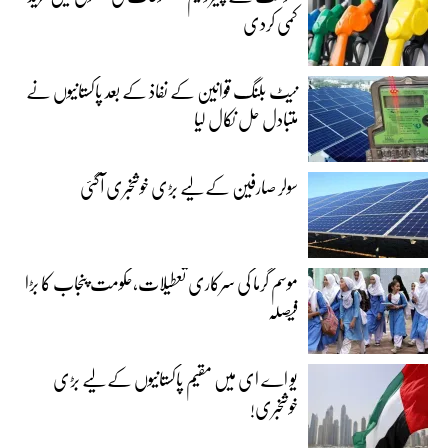
کمی کردی
نیٹ بلنگ قوانین کے نفاذ کے بعد پاکستانیوں نے
متبادل حل نکال لیا
سولر صارفین کے لیے بڑی خوشخبری آگئی
موسم گرما کی سرکاری تعطیلات،حکومت پنجاب کا بڑا
فیصلہ
یو اے ای میں مقیم پاکستانیوں کے لیے بڑی
خوشخبری!