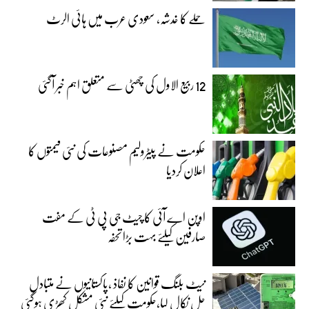
حملے کا خدشہ، سعودی عرب میں ہائی الرٹ
12 ربیع الاول کی چھٹی سے متعلق اہم خبر آگئی
حکومت نے پیٹرولیم مصنوعات کی نئی قیمتوں کا
اعلان کردیا
اوپن اے آئی کا چیٹ جی پی ٹی کے مفت
صارفین کیلئے بہت بڑا تحفہ
نیٹ بلنگ قوانین کا نفاذ ،پاکستانیوں نے متبادل
حل نکال لیا،حکومت کیلئے نئی مشکل کھڑی ہوگئی