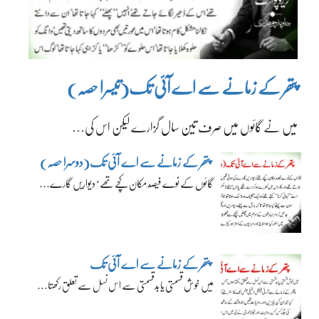
پتھر کے زمانے سے اے آئی تک(تیسرا حصہ)
میں نے گائوں میں صرف تین سال گزارے لیکن اس کی…
پتھر کے زمانے سے اے آئی تک(دوسرا حصہ)
گائوں کے نوے فیصد مکان کچے تھے‘ دیواریں گارے…
پتھر کے زمانے سے اے آئی تک
میں خوش قسمتی یا بدقسمتی سے اس نسل سے تعلق رکھتا…