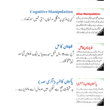
Cognitive Manipulation
کسی پہاڑی پر جنگلی مرغیاں رہتی تھیں‘ وہ تعداد…
بلوچستان کا حل
آج سے 15 سال قبل میرے پاس ایک نوجوان آیا‘ وہ
خیبرپختونخواہ…
پاکستان کا المیہ (آخری حصہ)
یہ حقیقت تلخ ہے لیکن ہمیں بہرحال اسے ماننا پڑے…