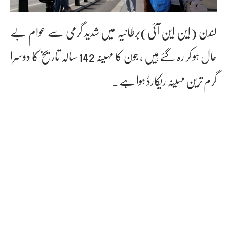
لندن (این این آئی)برطانیہ میں شدید گرمی سے عوام بے
حال ہو کر رہ گئے ہیں ، جون کا مہینہ 142 سالہ تاریخ کا دوسرا
گرم ترین مہینہ ریکارڈ ہوا ہے۔