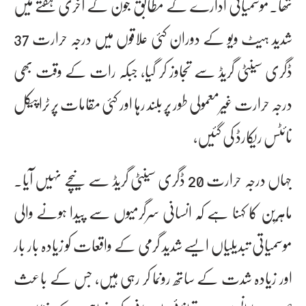
تھا۔موسمیاتی ادارے کے مطابق جون کے آخری ہفتے میں
شدید ہیٹ ویو کے دوران کئی علاقوں میں درجہ حرارت 37
ڈگری سینٹی گریڈ سے تجاوز کر گیا، جبکہ رات کے وقت بھی
درجہ حرارت غیرمعمولی طور پر بلند رہا اور کئی مقامات پر ٹراپیکل
نائٹس ریکارڈ کی گئیں،
جہاں درجہ حرارت 20 ڈگری سینٹی گریڈ سے نیچے نہیں آیا۔
ماہرین کا کہنا ہے کہ انسانی سرگرمیوں سے پیدا ہونے والی
موسمیاتی تبدیلیاں ایسے شدید گرمی کے واقعات کو زیادہ بار بار
اور زیادہ شدت کے ساتھ رونما کر رہی ہیں، جس کے باعث