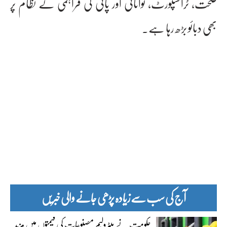
صحت، ٹرانسپورٹ، توانائی اور پانی کی فراہمی کے نظام پر
بھی دبائو بڑھ رہا ہے۔
آج کی سب سے زیادہ پڑھی جانے والی خبریں
حکومت نے پیٹرولیم مصنوعات کی قیمتوں میں مزید