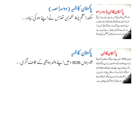
پاکستان کا المیہ (دوسرا حصہ)
سکندراعظم پہلا حکمران تھا جس نے اپنے دور کی زیادہ…
پاکستان کا المیہ
شاہ جہاں 1626ء میں اپنے والد جہانگیر کے خلاف آخری…