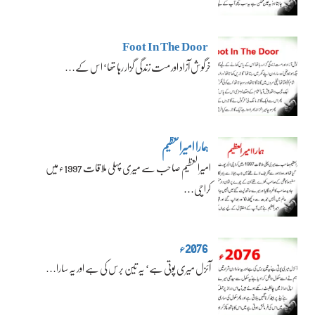
Foot In The Door
خرگوش آزاد اور مست زندگی گزار رہا تھا‘ اس کے…
ہمارا امیرالعظیم
امیرالعظیم صاحب سے میری پہلی ملاقات 1997ء میں
کراچی…
2076ء
آئزل میری پوتی ہے‘ یہ تین برس کی ہے اور یہ سارا…