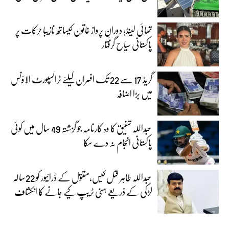
تھائی لینڈ؛ دورانِ پرواز خاتون کیساتھ نازیبا حرکات پر
پاکستانی سیاح گرفتار
گریڈ 17 سے 22 تک افسران کیلئے ٹرانسپورٹ الاؤنس
میں بڑا اضافہ
عبداللہ شفیق کا وہ کارنامہ جو گزشتہ 49 سال میں کوئی
پاکستانی انجام نہ دے سکا
عبداللہ طاہر قتل کیس،مقتول کے ڈرائیور کو 22سالہ
لڑکی کے ذریعے ہنی ٹریپ کیے جانے کا انکشاف