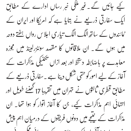
کیے جائیں گے۔غیر ملکی خبر رساں ادارے کے مطابق
ایک سفارتی ذریعے نے بتایا ہے کہ امریکا اور ایران کے
نمائندوں کے ساتھ الگ الگ تیاری اجلاس رواں ہفتے دوحہ
میں ہوں گے۔ ان ملاقاتوں کا مقصد سوئٹزرلینڈ میں مجوزہ
معاہدے پر باضابطہ دستخط اور بعد ازاں تکنیکی مذاکرات کے
آغاز کے لیے امور کو حتمی شکل دینا ہے۔سفارتی ذریعے کے
مطابق قطری ثالثوں نے تہران میں تقریبا 17 گھنٹے طویل اور
انتہائی اہم مذاکرات کیے، جن کا آغاز اتوار کو ہوا تھا۔ ان
مذاکرات کے نتیجے میں دونوں فریقوں کے درمیان اہم پیش