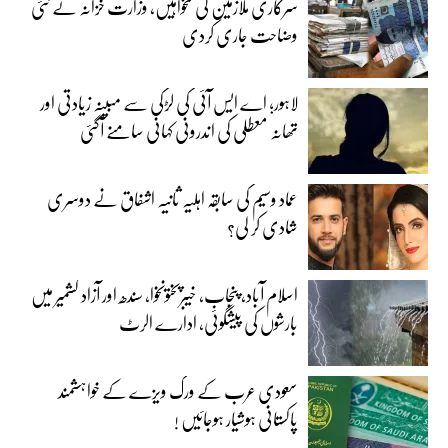
سرکاری ملازمین کی تنخواہیں، وزارت خزانہ نے نئی
وضاحت جاری کردی
لاہور؛ اے ایس آئی کی لڑکی سے مبینہ زیادتی اور
تھانہ معطلی کی اندرونی کہانی سامنے آگئی
عماد وسیم کی سابقہ اہلیہ ثانیہ اشفاق نے دوسری
شادی کر لی؟
اسلام آباد، پنجاب، خیبرپختونخوا، سندھ اور آزاد کشمیر میں
بارشوں کی پیشگوئی، ادارے الرٹ
سعودی عرب کے ورک ویزے کے خواہشمند
پاکستانی ہوشیار ہوجائیں !