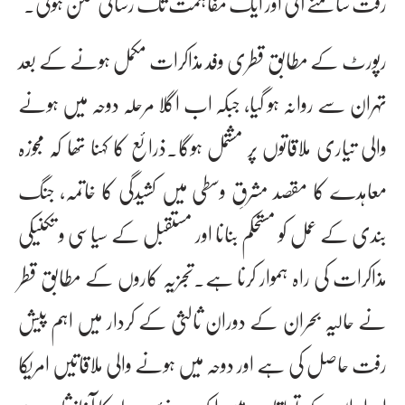
رفت سامنے آئی اور ایک مفاہمت تک رسائی ممکن ہوئی۔
رپورٹ کے مطابق قطری وفد مذاکرات مکمل ہونے کے بعد
تہران سے روانہ ہو گیا، جبکہ اب اگلا مرحلہ دوحہ میں ہونے
والی تیاری ملاقاتوں پر مشتمل ہوگا۔ذرائع کا کہنا تھا کہ مجوزہ
معاہدے کا مقصد مشرقِ وسطی میں کشیدگی کا خاتمہ، جنگ
بندی کے عمل کو مستحکم بنانا اور مستقبل کے سیاسی و تکنیکی
مذاکرات کی راہ ہموار کرنا ہے۔تجزیہ کاروں کے مطابق قطر
نے حالیہ بحران کے دوران ثالثی کے کردار میں اہم پیش
رفت حاصل کی ہے اور دوحہ میں ہونے والی ملاقاتیں امریکا