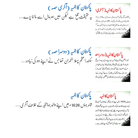
پاکستان کا المیہ (آخری حصہ)
یہ حقیقت تلخ ہے لیکن ہمیں بہرحال اسے ماننا پڑے…
پاکستان کا المیہ (دوسرا حصہ)
سکندراعظم پہلا حکمران تھا جس نے اپنے دور کی زیادہ…
پاکستان کا المیہ
شاہ جہاں 1626ء میں اپنے والد جہانگیر کے خلاف آخری…