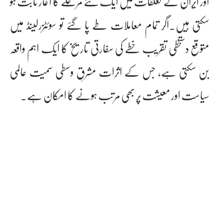
اور ایران کے تعلقات میں ایک نئے مرحلے کا آغاز ثابت ہو
سکتی ہیں۔اگر تمام معاملات طے پا گئے تو سوئٹزرلینڈ میں
متوقع دستخطی تقریب خطے کی سفارتی تاریخ کا ایک اہم واقعہ
بن سکتی ہے، جس کے اثرات مشرقِ وسطی سمیت عالمی
سیاست اور معیشت پر بھی مرتب ہونے کا امکان ہے۔