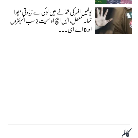
پولیس افسر کی تھانے میں لڑکی سے زیادتی ‘پورا
تھانہ معطل، ایس ایچ او سمیت 2 سب انسپکٹروں
اور 8 اے ای...
کالم