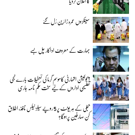
کا اعلان کردیا
سینکڑوں عمرہ زائرین رُل گئے
بھارت کے معروف اداکار چل بسے
ایجوکیشن اتھارٹی کاموسمِ گرما کی تعطیلات بارے نجی
تعلیمی اداروں کے لیے سخت حکم نامہ جاری
بجلی کے ہر یونٹ پر 5 روپے سیلز ٹیکس نافذ، اطلاق
کن صارفین پرہوگا؟