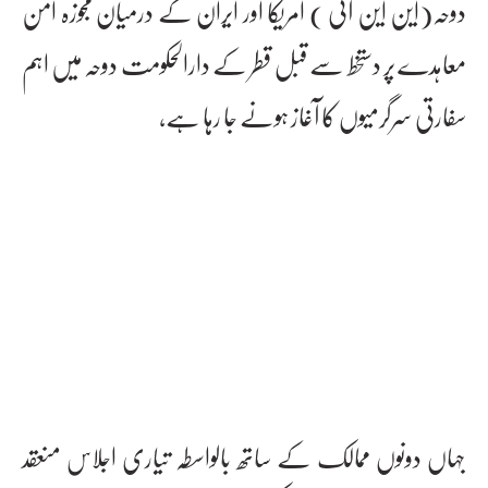
دوحہ(این این آئی ) امریکا اور ایران کے درمیان مجوزہ امن
معاہدے پر دستخط سے قبل قطر کے دارالحکومت دوحہ میں اہم
سفارتی سرگرمیوں کا آغاز ہونے جا رہا ہے،
جہاں دونوں ممالک کے ساتھ بالواسطہ تیاری اجلاس منعقد