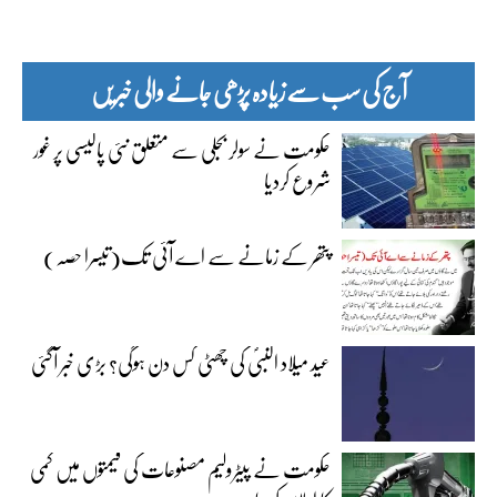
آج کی سب سے زیادہ پڑھی جانے والی خبریں
حکومت نے سولر بجلی سے متعلق نئی پالیسی پر غور
شروع کردیا
پتھر کے زمانے سے اے آئی تک(تیسرا حصہ)
عید میلاد النبیؐ کی چھٹی کس دن ہوگی؟ بڑی خبر آگئی
حکومت نے پیٹرولیم مصنوعات کی قیمتوں میں کمی