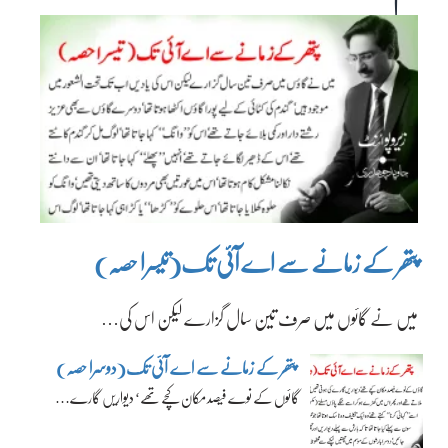
پتھر کے زمانے سے اے آئی تک(تیسرا حصہ)
میں نے گائوں میں صرف تین سال گزارے لیکن اس کی…
پتھر کے زمانے سے اے آئی تک(دوسرا حصہ)
گائوں کے نوے فیصد مکان کچے تھے‘ دیواریں گارے…