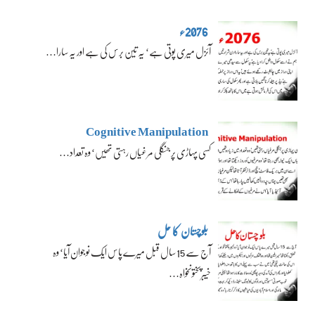
2076ء
آئزل میری پوتی ہے‘ یہ تین برس کی ہے اور یہ سارا…
Cognitive Manipulation
کسی پہاڑی پر جنگلی مرغیاں رہتی تھیں‘ وہ تعداد…
بلوچستان کا حل
آج سے 15 سال قبل میرے پاس ایک نوجوان آیا‘ وہ
خیبرپختونخواہ…