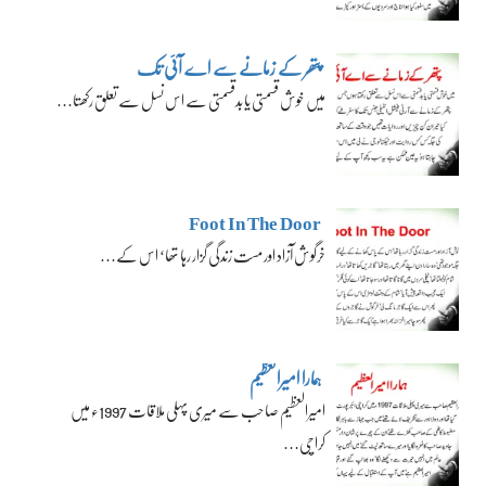
پتھر کے زمانے سے اے آئی تک
میں خوش قسمتی یا بدقسمتی سے اس نسل سے تعلق رکھتا…
Foot In The Door
خرگوش آزاد اور مست زندگی گزار رہا تھا‘ اس کے…
ہمارا امیرالعظیم
امیرالعظیم صاحب سے میری پہلی ملاقات 1997ء میں
کراچی…