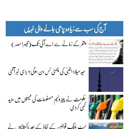
آج کی سب سے زیادہ پڑھی جانے والی خبریں
پتھر کے زمانے سے اے آئی تک(تیسرا حصہ)
عید میلاد النبیؐ کی چھٹی کس دن ہوگی؟ بڑی خبر آگئی
حکومت نے پیٹرولیم مصنوعات کی قیمتوں میں مزید
کمی کردی
نیٹ بلنگ قوانین کے نفاذ کے بعد پاکستانیوں نے