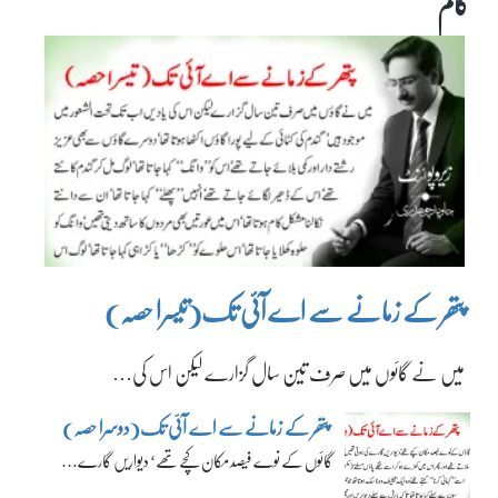
کالم
پتھر کے زمانے سے اے آئی تک(تیسرا حصہ)
میں نے گائوں میں صرف تین سال گزارے لیکن اس کی…
پتھر کے زمانے سے اے آئی تک(دوسرا حصہ)
گائوں کے نوے فیصد مکان کچے تھے‘ دیواریں گارے…