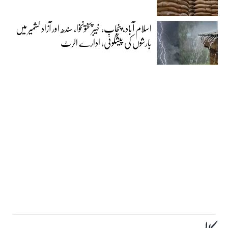
اسلام آباد، پنجاب، خیبرپختونخوا، سندھ اور آزاد کشمیر میں
بارشوں کی پیشگوئی، ادارے الرٹ