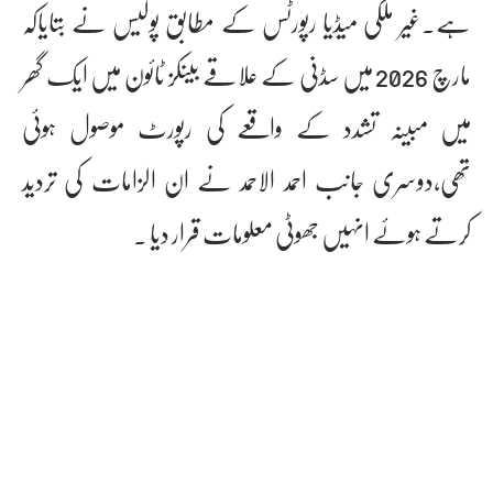
ہے۔غیر ملکی میڈیا رپورٹس کے مطابق پولیس نے بتایاکہ
مارچ 2026 میں سڈنی کے علاقے بینکز ٹائون میں ایک گھر
میں مبینہ تشدد کے واقعے کی رپورٹ موصول ہوئی
تھی،دوسری جانب احمد الاحمد نے ان الزامات کی تردید
کرتے ہوئے انہیں جھوٹی معلومات قرار دیا ۔