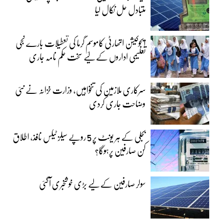
متبادل حل نکال لیا
ایجوکیشن اتھارٹی کاموسمِ گرما کی تعطیلات بارے نجی
تعلیمی اداروں کے لیے سخت حکم نامہ جاری
سرکاری ملازمین کی تنخواہیں، وزارت خزانہ نے نئی
وضاحت جاری کردی
بجلی کے ہر یونٹ پر 5 روپے سیلز ٹیکس نافذ، اطلاق
کن صارفین پرہوگا؟
سولر صارفین کے لیے بڑی خوشخبری آگئی