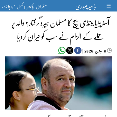
Ski
جا وید چوہدری
صفحۂ اول
پاکستان
کھیل
زیرو پوائنٹ
t
|
|
|
conten
آسٹریلیا بونڈی بیچ کا مسلمان ہیرو گرفتار؟ والد پر
حملے کے الزام نے سب کو حیران کردیا
جون‬‮
|
2026
6