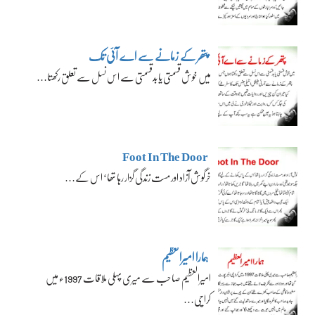
پتھر کے زمانے سے اے آئی تک
میں خوش قسمتی یا بدقسمتی سے اس نسل سے تعلق رکھتا…
Foot In The Door
خرگوش آزاد اور مست زندگی گزار رہا تھا‘ اس کے…
ہمارا امیرالعظیم
امیرالعظیم صاحب سے میری پہلی ملاقات 1997ء میں
کراچی…