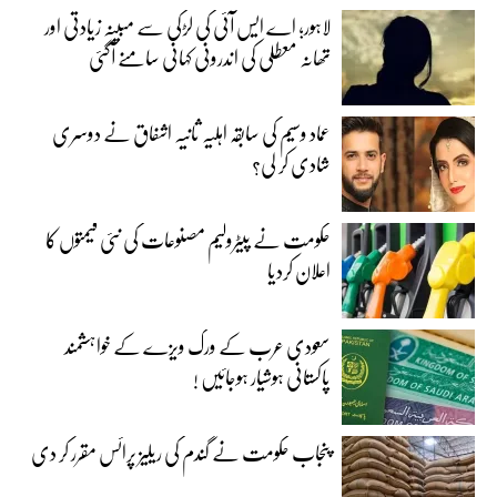
لاہور؛ اے ایس آئی کی لڑکی سے مبینہ زیادتی اور
تھانہ معطلی کی اندرونی کہانی سامنے آگئی
عماد وسیم کی سابقہ اہلیہ ثانیہ اشفاق نے دوسری
شادی کر لی؟
حکومت نے پیٹرولیم مصنوعات کی نئی قیمتوں کا
اعلان کردیا
سعودی عرب کے ورک ویزے کے خواہشمند
پاکستانی ہوشیار ہوجائیں !
پنجاب حکومت نے گندم کی ریلیز پرائس مقرر کر دی‎