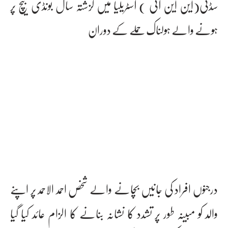
سڈنی(این این آئی ) آسٹریلیا میں گزشتہ سال بونڈی بیچ پر
ہونے والے ہولناک حملے کے دوران
درجنوں افراد کی جانیں بچانے والے شخص احمد الاحمد پر اپنے
والد کو مبینہ طور پر تشدد کا نشانہ بنانے کا الزام عائد کیا گیا