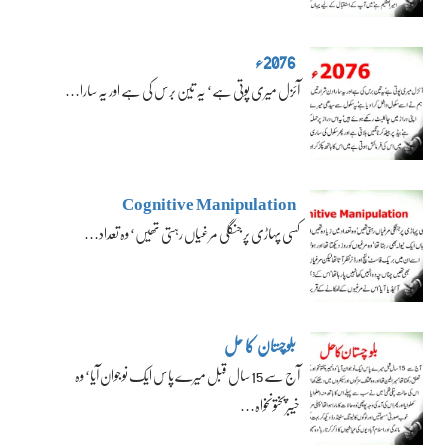
2076ء
آئزل میری پوتی ہے‘ یہ تین برس کی ہے اور یہ سارا…
Cognitive Manipulation
کسی پہاڑی پر جنگلی مرغیاں رہتی تھیں‘ وہ تعداد…
بلوچستان کا حل
آج سے 15 سال قبل میرے پاس ایک نوجوان آیا‘ وہ
خیبرپختونخواہ…