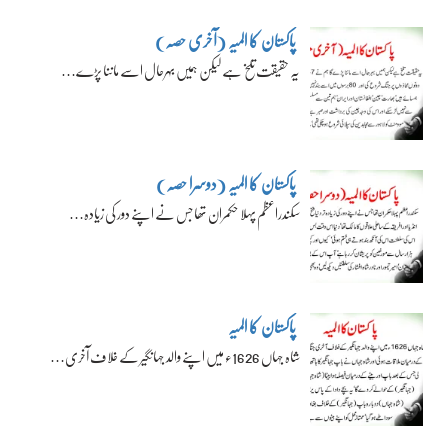
پاکستان کا المیہ (آخری حصہ)
یہ حقیقت تلخ ہے لیکن ہمیں بہرحال اسے ماننا پڑے…
پاکستان کا المیہ (دوسرا حصہ)
سکندراعظم پہلا حکمران تھا جس نے اپنے دور کی زیادہ…
پاکستان کا المیہ
شاہ جہاں 1626ء میں اپنے والد جہانگیر کے خلاف آخری…