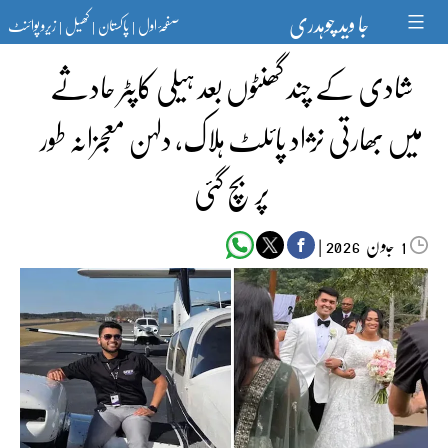
Ski
جا وید چوہدری
صفحۂ اول
پاکستان
کھیل
زیرو پوائنٹ
t
|
|
|
conten
شادی کے چند گھنٹوں بعد ہیلی کاپٹر حادثے
میں بھارتی نژاد پائلٹ ہلاک، دلہن معجزانہ طور
پر بچ گئی
جون‬‮
|
2026
1