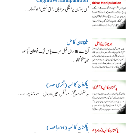
کسی پہاڑی پر جنگلی مرغیاں رہتی تھیں‘ وہ تعداد…
بلوچستان کا حل
آج سے 15 سال قبل میرے پاس ایک نوجوان آیا‘ وہ
خیبرپختونخواہ…
پاکستان کا المیہ (آخری حصہ)
یہ حقیقت تلخ ہے لیکن ہمیں بہرحال اسے ماننا پڑے…
پاکستان کا المیہ (دوسرا حصہ)