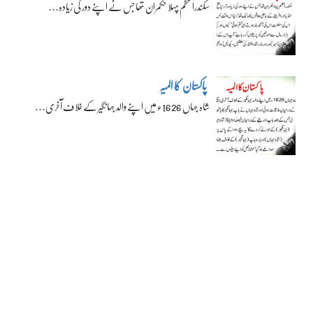
سکندراعظم پہلا حکمران تھا جس نے اپنے دور کی زیادہ…
پاکستان کا المیہ
شاہ جہاں 1626ء میں اپنے والد جہانگیر کے خلاف آخری…