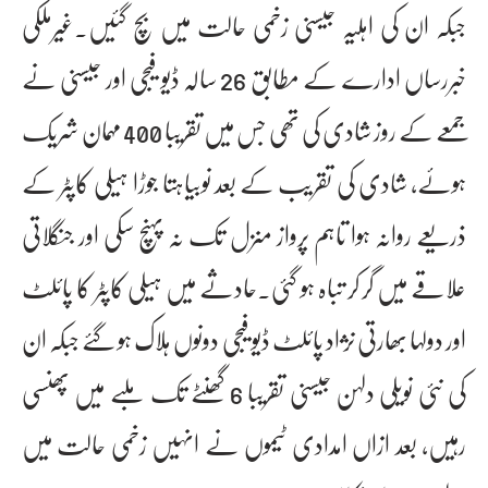
جبکہ ان کی اہلیہ جیسنی زخمی حالت میں بچ گئیں۔غیرملکی
خبررساں ادارے کے مطابق 26 سالہ ڈیو فیجی اور جیسنی نے
جمعے کے روز شادی کی تھی جس میں تقریبا 400 مہمان شریک
ہوئے، شادی کی تقریب کے بعد نوبیاہتا جوڑا ہیلی کاپٹر کے
ذریعے روانہ ہوا تاہم پرواز منزل تک نہ پہنچ سکی اور جنگلاتی
علاقے میں گر کر تباہ ہو گئی۔حادثے میں ہیلی کاپٹر کا پائلٹ
اور دولہا بھارتی نژاد پائلٹ ڈیو فیجی دونوں ہلاک ہو گئے جبکہ ان
کی نئی نویلی دلہن جیسنی تقریبا 6 گھنٹے تک ملبے میں پھنسی
رہیں، بعد ازاں امدادی ٹیموں نے انہیں زخمی حالت میں