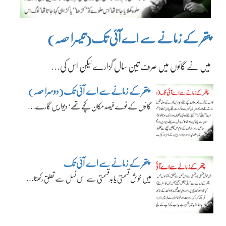
پتھر کے زمانے سے اے آئی تک(تیسرا حصہ)
میں نے گائوں میں صرف تین سال گزارے لیکن اس کی…
پتھر کے زمانے سے اے آئی تک(دوسرا حصہ)
گائوں کے نوے فیصد مکان کچے تھے‘ دیواریں گارے…
پتھر کے زمانے سے اے آئی تک
میں خوش قسمتی یا بدقسمتی سے اس نسل سے تعلق رکھتا…