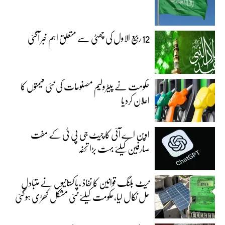
12 ربیع الاول کی چھٹی سے متعلق اہم خبر آگئی
حکومت نے پیٹرولیم مصنوعات کی نئی قیمتوں کا
اعلان کردیا
اوپن اے آئی کا چیٹ جی پی ٹی کے مفت
صارفین کیلئے بہت بڑا تحفہ
نیٹ بلنگ قوانین کا نفاذ ،پاکستانیوں نے متبادل
حل نکال لیا،حکومت کیلئے نئی مشکل کھڑی ہوگئی