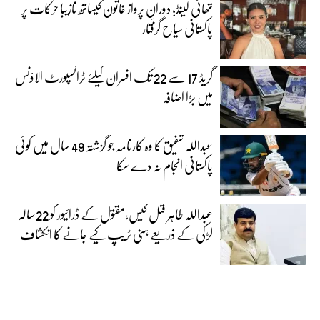
تھائی لینڈ؛ دورانِ پرواز خاتون کیساتھ نازیبا حرکات پر
پاکستانی سیاح گرفتار
گریڈ 17 سے 22 تک افسران کیلئے ٹرانسپورٹ الاؤنس
میں بڑا اضافہ
عبداللہ شفیق کا وہ کارنامہ جو گزشتہ 49 سال میں کوئی
پاکستانی انجام نہ دے سکا
عبداللہ طاہر قتل کیس،مقتول کے ڈرائیور کو 22سالہ
لڑکی کے ذریعے ہنی ٹریپ کیے جانے کا انکشاف