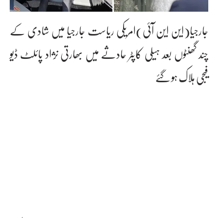
جارجیا(این این آئی)امریکی ریاست جارجیا میں شادی کے
چند گھنٹوں بعد ہیلی کاپٹر حادثے میں بھارتی نژاد پائلٹ ڈیو
فیجی ہلاک ہو گئے