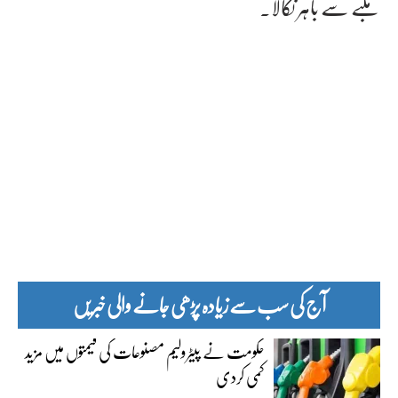
ملبے سے باہر نکالا۔
آج کی سب سے زیادہ پڑھی جانے والی خبریں
حکومت نے پیٹرولیم مصنوعات کی قیمتوں میں مزید
کمی کردی