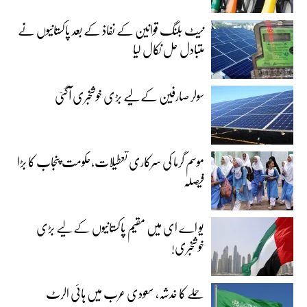
نیٹ بلنگ قوانین کے نفاذ کے بعد پاکستانیوں نے
متبادل حل نکال لیا
سولر صارفین کے لیے بڑی خوشخبری آگئی
موسم گرما کی سرکاری تعطیلات،حکومت پنجاب کا بڑا
فیصلہ
یو اے ای میں مقیم پاکستانیوں کے لیے بڑی
خوشخبری!
حملے کا خدشہ، سعودی عرب میں ہائی الرٹ