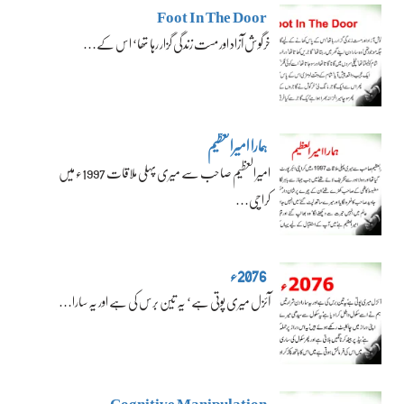
Foot In The Door
خرگوش آزاد اور مست زندگی گزار رہا تھا‘ اس کے…
ہمارا امیرالعظیم
امیرالعظیم صاحب سے میری پہلی ملاقات 1997ء میں
کراچی…
2076ء
آئزل میری پوتی ہے‘ یہ تین برس کی ہے اور یہ سارا…
Cognitive Manipulation