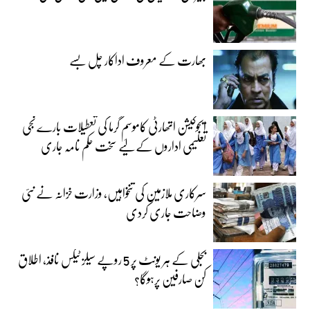
بھارت کے معروف اداکار چل بسے
ایجوکیشن اتھارٹی کاموسمِ گرما کی تعطیلات بارے نجی
تعلیمی اداروں کے لیے سخت حکم نامہ جاری
سرکاری ملازمین کی تنخواہیں، وزارت خزانہ نے نئی
وضاحت جاری کردی
بجلی کے ہر یونٹ پر 5 روپے سیلز ٹیکس نافذ، اطلاق
کن صارفین پرہوگا؟