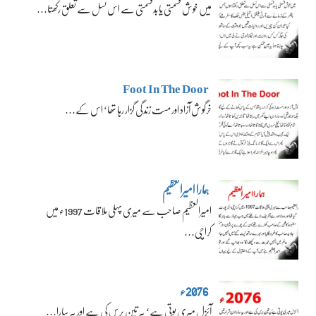
میں خوش قسمتی یا بدقسمتی سے اس نسل سے تعلق رکھتا…
Foot In The Door
خرگوش آزاد اور مست زندگی گزار رہا تھا‘ اس کے…
ہمارا امیرالعظیم
امیرالعظیم صاحب سے میری پہلی ملاقات 1997ء میں
کراچی…
2076ء
آئزل میری پوتی ہے‘ یہ تین برس کی ہے اور یہ سارا…