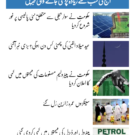
آج کی سب سے زیادہ پڑھی جانے والی خبریں
حکومت نے سولر بجلی سے متعلق نئی پالیسی پر غور
شروع کردیا
عید میلاد النبیؐ کی چھٹی کس دن ہوگی؟ بڑی خبر آگئی
حکومت نے پیٹرولیم مصنوعات کی قیمتوں میں کمی
کا اعلان کردیا
سینکڑوں عمرہ زائرین رُل گئے
پیٹرول اور ڈیزل کی قیمتوں میں کمی کردی گئی