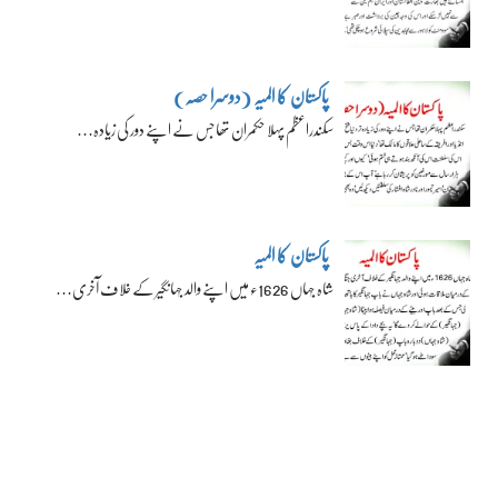
پاکستان کا المیہ (دوسرا حصہ)
سکندراعظم پہلا حکمران تھا جس نے اپنے دور کی زیادہ…
پاکستان کا المیہ
شاہ جہاں 1626ء میں اپنے والد جہانگیر کے خلاف آخری…