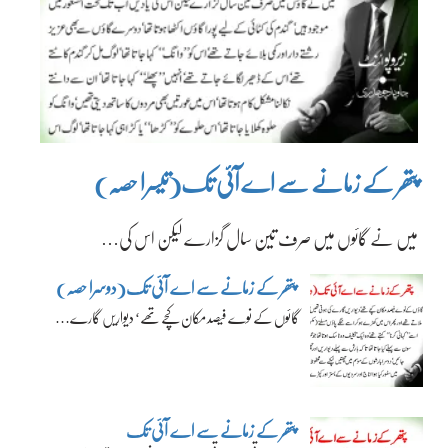
پتھر کے زمانے سے اے آئی تک(تیسرا حصہ)
میں نے گائوں میں صرف تین سال گزارے لیکن اس کی…
پتھر کے زمانے سے اے آئی تک(دوسرا حصہ)
گائوں کے نوے فیصد مکان کچے تھے‘ دیواریں گارے…
پتھر کے زمانے سے اے آئی تک