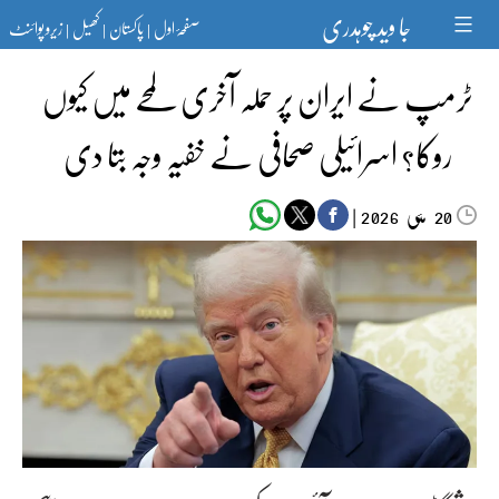
Ski
جا وید چوہدری
صفحۂ اول
پاکستان
کھیل
زیرو پوائنٹ
t
|
|
|
conten
ٹرمپ نے ایران پر حملہ آخری لمحے میں کیوں
روکا؟ اسرائیلی صحافی نے خفیہ وجہ بتا دی
مئی‬‮
|
2026
20