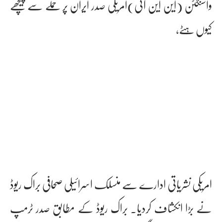
واشنگٹن (این این آئی)امریکی صدر ایران پر حملے سے پیچھے
کیوں ہٹے،
امریکی نشریاتی ادارے سے منسلک اسرائیلی صحافی براک ریوڈ
نے بڑا انکشاف کردیا۔ براک ریوڈ کے مطابق صدر ٹرمپ