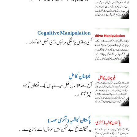
Cognitive Manipulation
کسی پہاڑی پر جنگلی مرغیاں رہتی تھیں‘ وہ تعداد…
بلوچستان کا حل
آج سے 15 سال قبل میرے پاس ایک نوجوان آیا‘ وہ
خیبرپختونخواہ…
پاکستان کا المیہ (آخری حصہ)
یہ حقیقت تلخ ہے لیکن ہمیں بہرحال اسے ماننا پڑے…