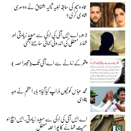
عماد وسیم کی سابقہ اہلیہ ثانیہ اشفاق نے دوسری
شادی کر لی؟
لاہور؛ اے ایس آئی کی لڑکی سے مبینہ زیادتی اور
تھانہ معطلی کی اندرونی کہانی سامنے آگئی
پتھر کے زمانے سے اے آئی تک(تیسرا حصہ)
محمد عباس کو کیوں ڈراپ کیا گیا؟ بابر اعظم نے وجہ
بتادی
اے ایس آئی کی لڑکی سے مبینہ زیادتی، ایس ایچ او
سمیت تھانے کا پورا عملہ معطل