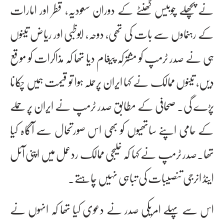
نے پچھلے چوبیس گھنٹے کے دوران سعودیہ، قطر اور امارات
کے رہنماوں سے بات کی تھی، دوحہ، ابوظبی اور ریاض تینوں
ہی نے صدر ٹرمپ کو مشترکہ پیغام دیا تھا کہ مذاکرات کو موقع
دیں، تینوں ممالک نے کہا ایران پرحملہ ہوا تو قیمت ہمیں چکانا
پڑے گی۔ صحافی کے مطابق صدر ٹرمپ نے ایران پر حملے
کے حامی اپنے ساتھیوں کو بھی اس صورتحال سے آگاہ کیا
تھا۔صدر ٹرمپ نے کہا کہ خلیجی ممالک ردعمل میں اپنی آئل
اینڈ انرجی تنصیبات کی تباہی نہیں چاہتے۔
اس سے پہلے امریکی صدر نے دعوی کیا تھا کہ انہوں نے