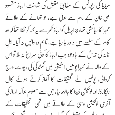
میڈیا کی رپورٹس کے مطابق مقتول کی شناخت ارباز مقصود
علی خان کے نام سے ہوئی ہے، جو تھانے کے علاقے
ممبرا کا رہائشی تھا، 3 اپریل کو ارباز گھر سے یہ کہہ کر نکلا تھا کہ وہ
کام کے سلسلے میں دادر جا رہا ہے، تاہم وہ واپس نہ آیا۔اہلِ
خانہ کی تلاش کے باوجود جب ارباز کا کوئی سراغ نہ ملا تو اس
کے والد نے ممبرا پولیس اسٹیشن میں گمشدگی کی رپورٹ درج
کروائی، پولیس نے تحقیقات کا آغاز کرتے ہوئے کال
ریکارڈز اور لوکیشن ڈیٹا کا جائزہ لیا، جس سے معلوم ہوا کہ ارباز کی
آخری لوکیشن وسئی کے علاقے میں تھی۔تحقیقات کے