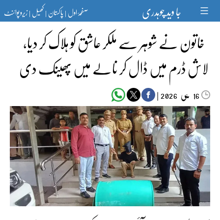
Ski
جا وید چوہدری
صفحۂ اول
پاکستان
کھیل
زیرو پوائنٹ
t
|
|
|
conten
خاتون نے شوہر سے ملکر عاشق کو ہلاک کر دیا،
لاش ڈرم میں ڈال کر نالے میں پھینک دی
مئی‬‮
|
2026
16