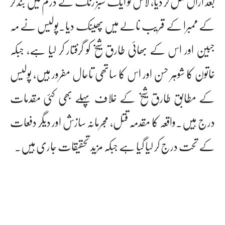
بعد ازاں قتل کر دیا، لاش کو ایک سبز رنگ کے ڈرم میں بند کر
کے ممبرا کے قریب نالے میں پھینک دیا۔پولیس نے مہ
جبین اور اس کے بھائی طارق شیخ کو گرفتار کر لیا ہے، جبکہ
خاتون کا شوہر حسن اور اس کا ساتھی تاحال مفرور ہیں، پولیس
کے مطابق طارق شیخ کے خلاف پہلے بھی کئی مقدمات
درج ہیں۔واقعہ کا مقدمہ قتل، مجرمانہ سازش اور دیگر دفعات
کے تحت درج کر لیا گیا ہے جبکہ مزید تحقیقات جاری ہیں۔