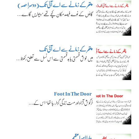
پتھر کے زمانے سے اے آئی تک(دوسرا حصہ)
گائوں کے نوے فیصد مکان کچے تھے‘ دیواریں گارے…
پتھر کے زمانے سے اے آئی تک
میں خوش قسمتی یا بدقسمتی سے اس نسل سے تعلق رکھتا…
Foot In The Door
خرگوش آزاد اور مست زندگی گزار رہا تھا‘ اس کے…
ہمارا امیرالعظیم