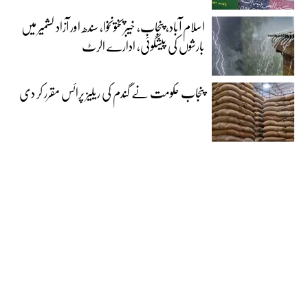
اسلام آباد، پنجاب، خیبرپختونخوا، سندھ اور آزاد کشمیر میں
بارشوں کی پیشگوئی، ادارے الرٹ
پنجاب حکومت نے گندم کی ریلیز پرائس مقرر کر دی‎