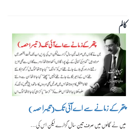
کالم
پتھر کے زمانے سے اے آئی تک(تیسرا حصہ)
میں نے گائوں میں صرف تین سال گزارے لیکن اس کی…