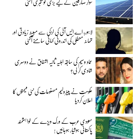
سولر صارفین کے لیے بڑی خوشخبری آگئی
لاہور؛ اے ایس آئی کی لڑکی سے مبینہ زیادتی اور
تھانہ معطلی کی اندرونی کہانی سامنے آگئی
عماد وسیم کی سابقہ اہلیہ ثانیہ اشفاق نے دوسری
شادی کر لی؟
حکومت نے پیٹرولیم مصنوعات کی نئی قیمتوں کا
اعلان کردیا
سعودی عرب کے ورک ویزے کے خواہشمند
پاکستانی ہوشیار ہوجائیں !