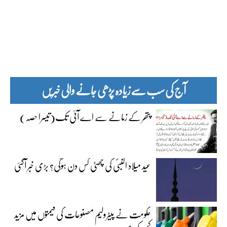
آج کی سب سے زیادہ پڑھی جانے والی خبریں
پتھر کے زمانے سے اے آئی تک(تیسرا حصہ)
عید میلاد النبیؐ کی چھٹی کس دن ہوگی؟ بڑی خبر آگئی
حکومت نے پیٹرولیم مصنوعات کی قیمتوں میں مزید