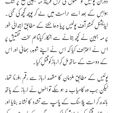
دوران پولیس کو مقتول کی گرل فرینڈ مہ جبین شیخ پر شک
ہواجس کے بعد اسے حراست میں لے کر پوچھ گچھ کی گئی۔
ایڈیشنل کمشنر آف پولیس پریا دھانکنے کے مطابق ابتدائی طور
پر مہ جبین نے کچھ بتانے سے انکار کیاتاہم سخت تفتیش پر
اس نے اعتراف کیا کہ اس نے اپنے شوہر، بھائی اور اس
کے دوست کے ساتھ مل کر ارباز کو قتل کیا۔
پولیس کے مطابق ملزمان کا مقصد ارباز سے رقم بٹورنا تھا،
لیکن جب وہ کامیاب نہ ہو سکے تو انہوں نے ارباز کے ہاتھ
باندھ کر اسے پلاسٹک کے پائپ سے تشدد کا نشانہ بنایا اور