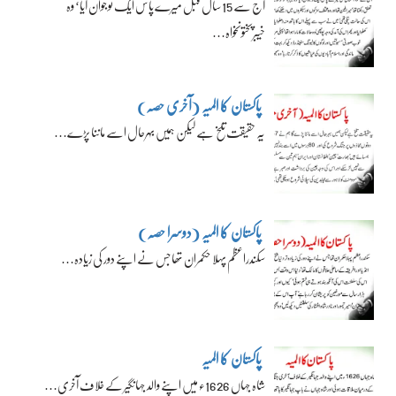
آج سے 15 سال قبل میرے پاس ایک نوجوان آیا‘ وہ
خیبرپختونخواہ…
پاکستان کا المیہ (آخری حصہ)
یہ حقیقت تلخ ہے لیکن ہمیں بہرحال اسے ماننا پڑے…
پاکستان کا المیہ (دوسرا حصہ)
سکندراعظم پہلا حکمران تھا جس نے اپنے دور کی زیادہ…
پاکستان کا المیہ
شاہ جہاں 1626ء میں اپنے والد جہانگیر کے خلاف آخری…