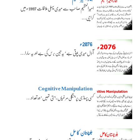
امیرالعظیم صاحب سے میری پہلی ملاقات 1997ء میں
کراچی…
2076ء
آئزل میری پوتی ہے‘ یہ تین برس کی ہے اور یہ سارا…
Cognitive Manipulation
کسی پہاڑی پر جنگلی مرغیاں رہتی تھیں‘ وہ تعداد…
بلوچستان کا حل