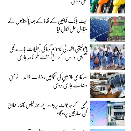
کمی کردی
نیٹ بلنگ قوانین کے نفاذ کے بعد پاکستانیوں نے
متبادل حل نکال لیا
ایجوکیشن اتھارٹی کاموسمِ گرما کی تعطیلات بارے نجی
تعلیمی اداروں کے لیے سخت حکم نامہ جاری
سرکاری ملازمین کی تنخواہیں، وزارت خزانہ نے نئی
وضاحت جاری کردی
بجلی کے ہر یونٹ پر 5 روپے سیلز ٹیکس نافذ، اطلاق
کن صارفین پرہوگا؟