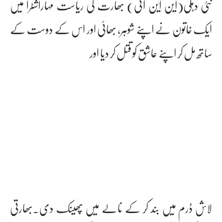
نئی دہلی(این این آئی) بھارت کی ریاست مہاراشٹرا میں
ایک خاتون نے اپنے شوہر، بھائی اور اس کے دوست کے
ساتھ مل کر اپنے عاشق کو قتل کر دیا اور
لاش ڈرم میں بند کر کے نالے میں پھینک دی۔بھارتی