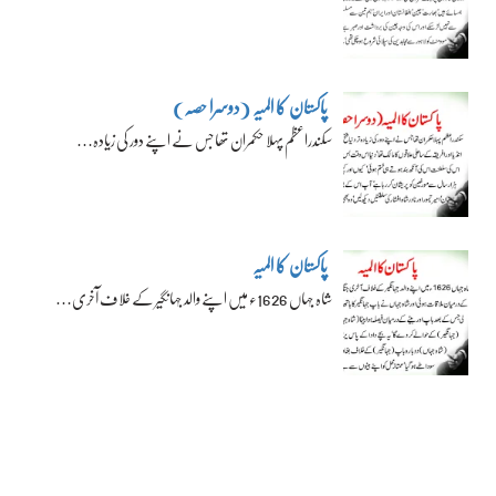
پاکستان کا المیہ (دوسرا حصہ)
سکندراعظم پہلا حکمران تھا جس نے اپنے دور کی زیادہ…
پاکستان کا المیہ
شاہ جہاں 1626ء میں اپنے والد جہانگیر کے خلاف آخری…