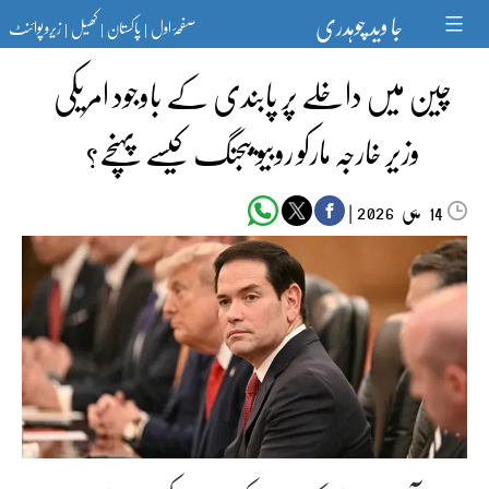
Ski
جا وید چوہدری
صفحۂ اول
پاکستان
کھیل
زیرو پوائنٹ
t
|
|
|
conten
چین میں داخلے پر پابندی کے باوجود امریکی
وزیر خارجہ مارکو روبیو بیجنگ کیسے پہنچے؟
مئی‬‮
|
2026
14