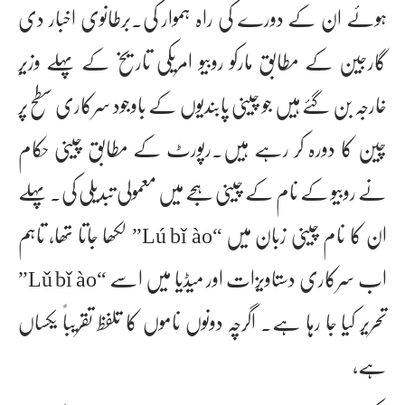
ہوئے ان کے دورے کی راہ ہموار کی۔برطانوی اخبار دی
گارجین کے مطابق مارکو روبیو امریکی تاریخ کے پہلے وزیرِ
خارجہ بن گئے ہیں جو چینی پابندیوں کے باوجود سرکاری سطح پر
چین کا دورہ کر رہے ہیں۔رپورٹ کے مطابق چینی حکام
نے روبیو کے نام کے چینی ہجے میں معمولی تبدیلی کی۔ پہلے
ان کا نام چینی زبان میں “Lú bǐ ào” لکھا جاتا تھا، تاہم
اب سرکاری دستاویزات اور میڈیا میں اسے “Lǔ bǐ ào”
تحریر کیا جا رہا ہے۔ اگرچہ دونوں ناموں کا تلفظ تقریباً یکساں
ہے،