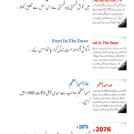
میں خوش قسمتی یا بدقسمتی سے اس نسل سے تعلق رکھتا…
Foot In The Door
خرگوش آزاد اور مست زندگی گزار رہا تھا‘ اس کے…
ہمارا امیرالعظیم
امیرالعظیم صاحب سے میری پہلی ملاقات 1997ء میں
کراچی…
2076ء