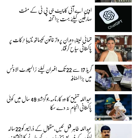
اوپن اے آئی کا چیٹ جی پی ٹی کے مفت
صارفین کیلئے بہت بڑا تحفہ
تھائی لینڈ؛ دورانِ پرواز خاتون کیساتھ نازیبا حرکات پر
پاکستانی سیاح گرفتار
گریڈ 17 سے 22 تک افسران کیلئے ٹرانسپورٹ الاؤنس
میں بڑا اضافہ
عبداللہ شفیق کا وہ کارنامہ جو گزشتہ 49 سال میں کوئی
پاکستانی انجام نہ دے سکا
عبداللہ طاہر قتل کیس،مقتول کے ڈرائیور کو 22سالہ
لڑکی کے ذریعے ہنی ٹریپ کیے جانے کا انکشاف