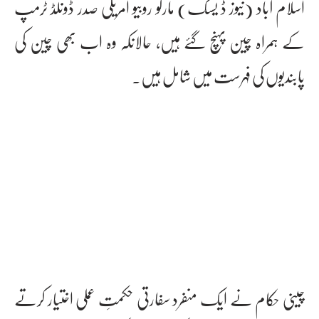
اسلام آباد (نیوز ڈ یسک) مارکو روبیو امریکی صدر ڈونلڈ ٹرمپ
کے ہمراہ چین پہنچ گئے ہیں، حالانکہ وہ اب بھی چین کی
پابندیوں کی فہرست میں شامل ہیں۔
چینی حکام نے ایک منفرد سفارتی حکمتِ عملی اختیار کرتے