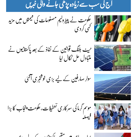
آج کی سب سے زیادہ پڑھی جانے والی خبریں
حکومت نے پیٹرولیم مصنوعات کی قیمتوں میں مزید
کمی کردی
نیٹ بلنگ قوانین کے نفاذ کے بعد پاکستانیوں نے
متبادل حل نکال لیا
سولر صارفین کے لیے بڑی خوشخبری آگئی
موسم گرما کی سرکاری تعطیلات،حکومت پنجاب کا بڑا
فیصلہ