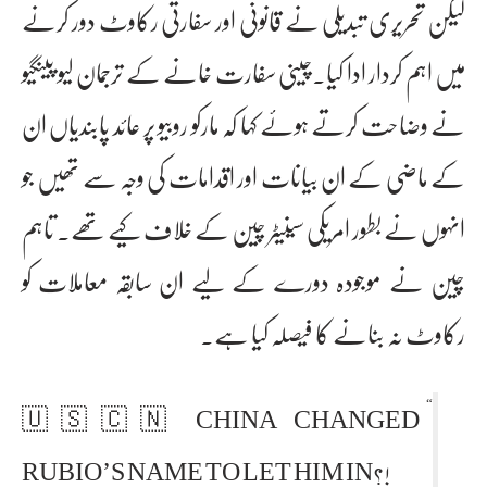
لیکن تحریری تبدیلی نے قانونی اور سفارتی رکاوٹ دور کرنے
میں اہم کردار ادا کیا۔چینی سفارت خانے کے ترجمان لیو پینگیو
نے وضاحت کرتے ہوئے کہا کہ مارکو روبیو پر عائد پابندیاں ان
کے ماضی کے ان بیانات اور اقدامات کی وجہ سے تھیں جو
انہوں نے بطور امریکی سینیٹر چین کے خلاف کیے تھے۔ تاہم
چین نے موجودہ دورے کے لیے ان سابقہ معاملات کو
رکاوٹ نہ بنانے کا فیصلہ کیا ہے۔
🇺🇸🇨🇳 CHINA CHANGED
RUBIO’S NAME TO LET HIM IN?!