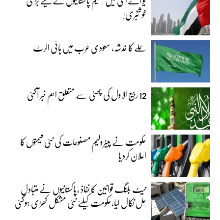
یو اے ای میں مقیم پاکستانیوں کے لیے بڑی
خوشخبری!
حملے کا خدشہ، سعودی عرب میں ہائی الرٹ
12 ربیع الاول کی چھٹی سے متعلق اہم خبر آگئی
حکومت نے پیٹرولیم مصنوعات کی نئی قیمتوں کا
اعلان کردیا
نیٹ بلنگ قوانین کا نفاذ ،پاکستانیوں نے متبادل
حل نکال لیا،حکومت کیلئے نئی مشکل کھڑی ہوگئی