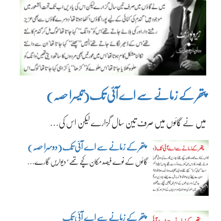
پتھر کے زمانے سے اے آئی تک(تیسرا حصہ)
میں نے گائوں میں صرف تین سال گزارے لیکن اس کی…
پتھر کے زمانے سے اے آئی تک(دوسرا حصہ)
گائوں کے نوے فیصد مکان کچے تھے‘ دیواریں گارے…
پتھر کے زمانے سے اے آئی تک