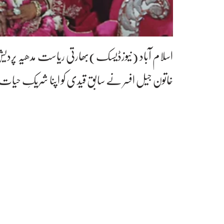
اسلام آباد (نیوزڈیسک)بھارتی ریاست مدھیہ پردی
خاتون جیل افسر نے سابق قیدی کو اپنا شریکِ حیات ب