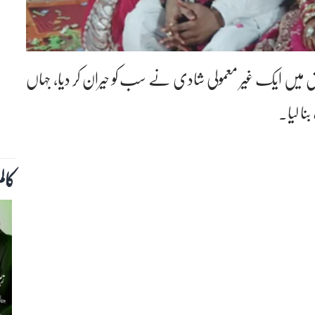
ش میں ایک غیر معمولی شادی نے سب کو حیران کر دیا، جہاں
نا لیا۔
کال