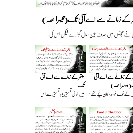
ھر کے زمانے سے اے آئی تک(تیسرا حصہ)
 نے گائوں میں صرف تین سال گزارے لیکن اس کی…
ر کے زمانے سے اے آئی
پتھر کے زمانے سے اے آئی
دوسرا حصہ)
تک
ں کے نوے فیصد مکان کچے تھے‘
میں خوش قسمتی یا بدقسمتی سے اس
اریں گارے…
نسل سے تعلق رکھتا…