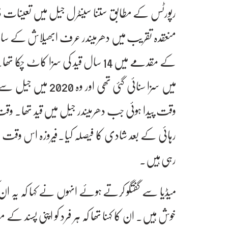
منعقدہ تقریب میں دھرمیندر عرف ابھیلاش کے سا
کے مقدمے میں 14 سال قید کی سزا
میں سزا سنائی گئی ت
وقت پیدا ہوئی جب دھرمیندر جیل میں قید تھا۔ وقت
رہائی کے بعد شادی کا فیصلہ کیا۔فیروزہ اس وقت بھ
رہی ہیں۔
میڈیا سے گفتگو کرتے ہوئے انہوں نے کہا کہ یہ ان 
خوش ہیں۔ ان کا کہنا تھا کہ ہر فرد کو اپنی پسن