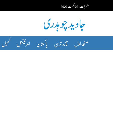
Ski
جمعرات‬‮
،
06
اگست‬‮
2026
t
conten
صفحۂ اول
تازہ ترین
پاکستان
انٹرنیشنل
کھیل