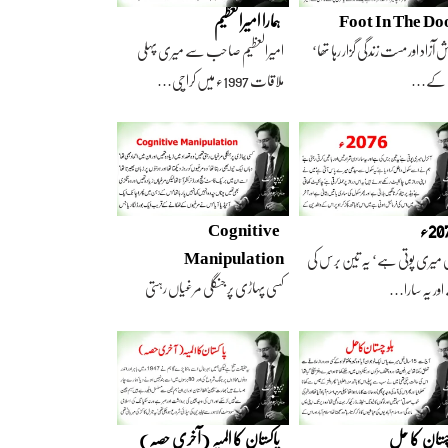
Foot In The Do
ہمارا امیرالعظیم
 آزاد اور مست زندگی گزار رہا تھا‘
امیرالعظیم صاحب سے میری پہلی
 کے…
ملاقات 1997ء میں کراچی…
2ء
Cognitive
Manipulation
 میری پوتی ہے‘ یہ تین برس کی
کسی پہاڑی پر جنگلی مرغیاں رہتی
ور یہ سارا…
تھیں‘ وہ تعداد…
چستان کا حل
پاکستان کا المیہ (آخری حصہ)