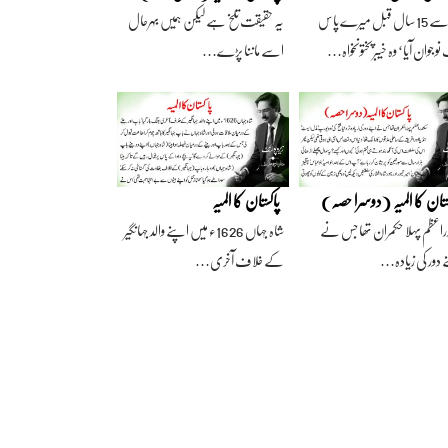
آج سے 15 سال قبل میرے پاس
یہ حقیقت تلخ ہے لیکن ہمیں بہرحال
وجوان آیا‘ وہ خیبرپختونخواہ…
اسے ماننا پڑے…
ستان کا المیہ (دوسرا حصہ)
پاکستان کا المیہ
راعظم پہلا حکمران تھا جس نے
شاہ جہاں 1626ء میں اپنے والد جہانگیر
 دور کی زیادہ…
کے خلاف آخری…