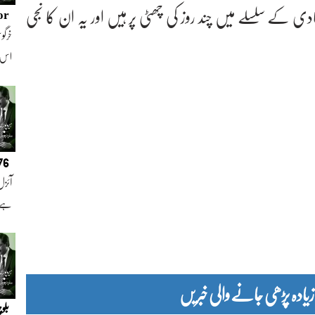
ادی کے سلسلے میں چند روز کی چھٹی پر ہیں اور یہ ان کا نجی
or
خرگوش
اس
076
آئزل
ہے ا
دہ پڑھی جانے والی خبریں
بلو