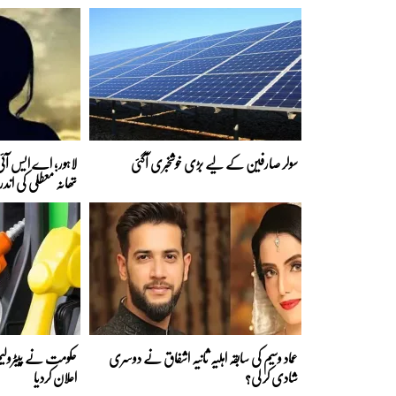
سولر صارفین کے لیے بڑی خوشخبری آگئی
لاہور؛ اے ایس آئی 
تھانہ معطلی کی اند
عماد وسیم کی سابقہ اہلیہ ثانیہ اشفاق نے دوسری
حکومت نے پیٹرولیم
شادی کر لی؟
اعلان کردیا