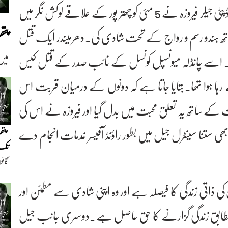
رپورٹس کے مطابق ستنا سینٹرل جیل میں تعینات ڈپٹی جیلر فیروزہ نے 5 مئی کو چھتر پور کے علاقے لوکش نگر میں
پت
تھ ہندو رسم و رواج کے تحت شادی کی۔دھرمیندر ایک قتل
 کاٹ چکا تھا۔ اسے چانڈلہ میونسپل کونسل کے نائب صدر کے قتل کیس
میں
ھی اور وہ 2020 میں جیل سے رہا ہوا تھا۔بتایا جاتا ہے کہ دونوں کے درمیان قربت اس
 کے ساتھ یہ تعلق محبت میں بدل گیا اور فیروزہ نے اس کی
ی ستنا سینٹرل جیل میں بطور راؤنڈ آفیسر خدمات انجام دے
پتھ
تک(
گائو
دیو
کی ذاتی زندگی کا فیصلہ ہے اور وہ اپنی شادی سے مطمئن اور
د کے مطابق زندگی گزارنے کا حق حاصل ہے۔دوسری جانب جیل