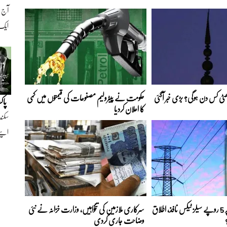
ایک ن
 چھٹی کس دن ہوگی؟ بڑی خبر آگئی
حکومت نے پیٹرولیم مصنوعات کی قیمتوں میں کمی
پاک
کا اعلان کردیا
سکند
اپنے
بجلی کے ہر یونٹ پر 5 روپے سیلز ٹیکس نافذ، اطلاق
سرکاری ملازمین کی تنخواہیں، وزارت خزانہ نے نئی
وضاحت جاری کردی