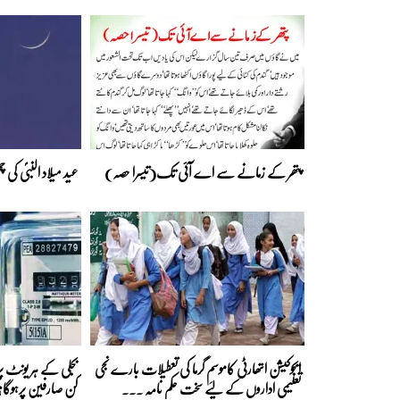
پتھر کے زمانے سے اے آئی تک(تیسرا حصہ)
عید میلاد النبیؐ کی
ایجوکیشن اتھارٹی کاموسمِ گرما کی تعطیلات بارے نجی
تعلیمی اداروں کے لیے سخت حکم نامہ ...
کن صارفین پرہوگا؟