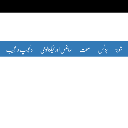
شوبز
بزنس
صحت
سائنس اور ٹیکنالوجی
دلچسپ و عجیب