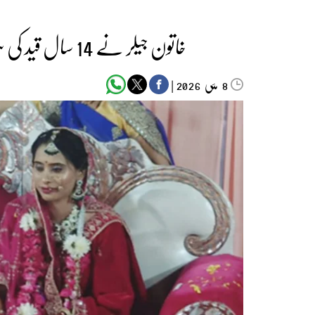
خاتون جیلر نے 14 سال قید کی سزا پانے والے قیدی کو اپنا دولہا بنا لیا
مئی‬‮
|
2026
8