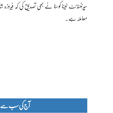
سپرنٹنڈنٹ لینا کوسٹا نے بھی تصدیق کی کہ فیروزہ ش
معاملہ ہے۔
آج کی سب سے زیا