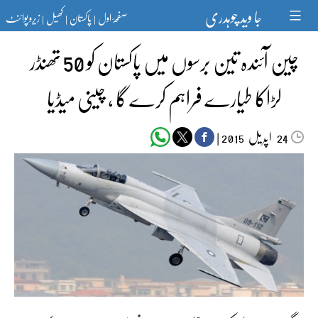
Ski
جا وید چوہدری
صفحۂ اول
پاکستان
کھیل
زیرو پوائنٹ
t
|
|
|
conten
چین آئندہ تین برسوں میں پاکستان کو 50 تھنڈر
لڑاکا طیارے فراہم کرے گا ، چینی میڈیا
اپریل‬‮
|
2015
24