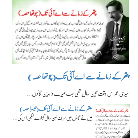
پتھر کے زمانے سے اے آئی تک(چوتھا حصہ)
میری عمر اس وقت تین سال تھی جب میرے والدین گائوں…
پتھر کے زمانے سے اے آئی تک(تیسرا حصہ)
میں نے گائوں میں صرف تین سال گزارے لیکن اس کی…