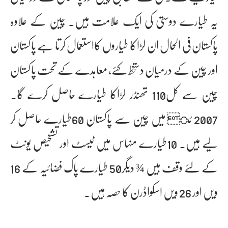
یہ طیارے دوستی کی ایک علامت ہیں۔ چین کے علاوہ
پاکستان فی الحال ان لڑاکا طیاروں کااستعمال کرتا ہے پاکستان
اور چین کے درمیان دستخط کئے، معاہدے کے تحت پاکستان
چین سے کل110 تھنڈر لڑاکا طیارے حاصل کرے گا۔
2007 ئ میں چین سے پاکستان 60طیارے حاصل کر
لیے ہیں۔ 10طیارے منہاس میں ٹیسٹ اور تشخیص یونٹ
کے لئے وقف ہیں ¾ دیگر50 طیارے پاک فضائیہ کے 16
ویں اور 26 ویں اسکواڈرن کا حصہ ہیں۔