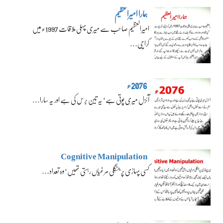
ہمارا امیرالعظیم
امیرالعظیم صاحب سے میری پہلی ملاقات 1997ء میں
کراچی…
2076ء
آئزل میری پوتی ہے‘ یہ تین برس کی ہے اور یہ سارا…
Cognitive Manipulation
کسی پہاڑی پر جنگلی مرغیاں رہتی تھیں‘ وہ تعداد…