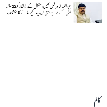
عبداللہ طاہر قتل کیس،مقتول کے ڈرائیور کو 22سالہ
لڑکی کے ذریعے ہنی ٹریپ کیے جانے کا انکشاف
کالم