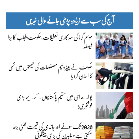
آج کی سب سے زیادہ پڑھی جانے والی خبریں
موسم گرما کی سرکاری تعطیلات،حکومت پنجاب کا بڑا
فیصلہ
حکومت نے پیٹرولیم مصنوعات کی قیمتوں میں کمی
کا اعلان کردیا
یو اے ای میں مقیم پاکستانیوں کے لیے بڑی
خوشخبری!
2030 تک سونے اور چاندی کی قیمت کتنی بڑھ
سکتی ہے؟ ماہرین کی بڑی پیشگوئی