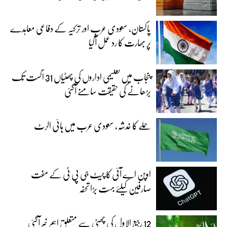
پاکستان، سعودی عرب اور ترکیہ کے دفاعی معاہدے
پر بھارت کا رد عمل آگیا
پنجاب میں تعلیمی اداروں کی چھٹیاں 31 اگست تک
بڑھانے کی حقیقت سامنے آگئی
حملے کا خدشہ، سعودی عرب میں ہائی الرٹ
اوپن اے آئی کا چیٹ جی پی ٹی کے مفت
صارفین کیلئے بہت بڑا تحفہ
12 ربیع الاول کی چھٹی سے متعلق اہم خبر آگئی