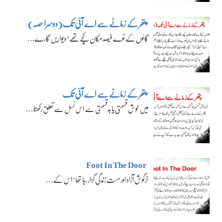
پتھر کے زمانے سے اے آئی تک(دوسرا حصہ)
گائوں کے نوے فیصد مکان کچے تھے‘ دیواریں گارے…
پتھر کے زمانے سے اے آئی تک
میں خوش قسمتی یا بدقسمتی سے اس نسل سے تعلق رکھتا…
Foot In The Door
خرگوش آزاد اور مست زندگی گزار رہا تھا‘ اس کے…