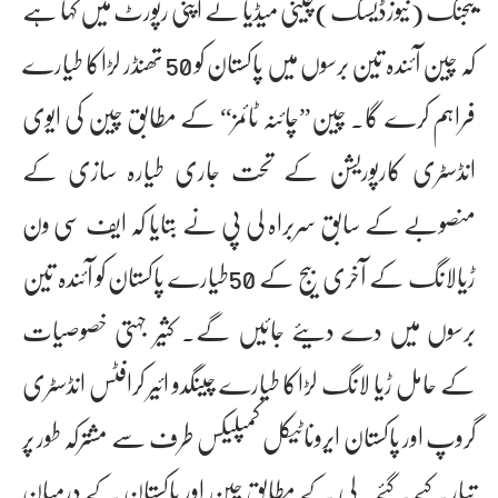
بیجنگ (نیوزڈیسک)چینی میڈیا نے اپنی رپورٹ میں کہا ہے
کہ چین آئندہ تین برسوں میں پاکستان کو 50 تھنڈر لڑاکا طیارے
فراہم کرے گا۔ چین”چائنہ ٹائمز“ کے مطابق چین کی ایوی
انڈسٹری کارپوریشن کے تحت جاری طیارہ سازی کے
منصوبے کے سابق سربراہ لی پی نے بتایا کہ ایف سی ون
ڑیالانگ کے آخری بیج کے 50طیارے پاکستان کو آئندہ تین
برسوں میں دے دیئے جائیں گے۔ کثیر جہتی خصوصیات
کے حامل ڑیا لانگ لڑاکا طیارے چینگدو ائیر کرافٹس انڈسٹری
گروپ اور پاکستان ایروناٹیکل کمپلیکس طرف سے مشترکہ طور پر
تیار کیے گئے۔ لی کے مطابق چین اور پاکستان کے درمیان