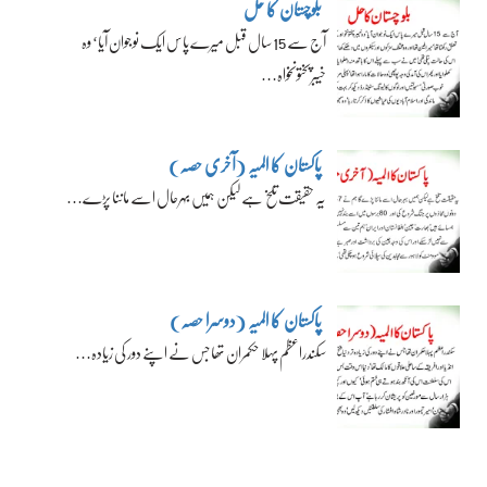
بلوچستان کا حل
آج سے 15 سال قبل میرے پاس ایک نوجوان آیا‘ وہ
خیبرپختونخواہ…
پاکستان کا المیہ (آخری حصہ)
یہ حقیقت تلخ ہے لیکن ہمیں بہرحال اسے ماننا پڑے…
پاکستان کا المیہ (دوسرا حصہ)
سکندراعظم پہلا حکمران تھا جس نے اپنے دور کی زیادہ…