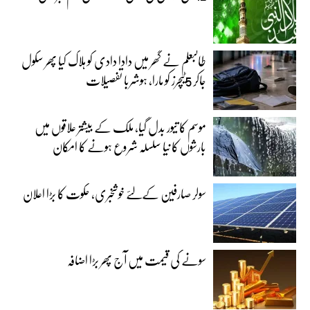
طالبعلم نے گھر میں دادا دادی کو ہلاک کیا پھر سکول
جاکر 5ٹیچرز کو مارا، ہوشربا تفصیلات
موسم کا تیور بدل گیا، ملک کے بیشتر علاقوں میں
بارشوں کا نیا سلسلہ شروع ہونے کا امکان
سولر صارفین کےلئے خوشخبری، حکوت کا بڑا اعلان
سونے کی قیمت میں آج پھر بڑا اضافہ