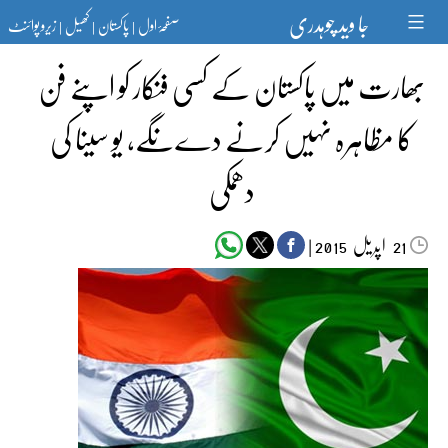
Ski
جا وید چوہدری
صفحۂ اول
پاکستان
کھیل
زیرو پوائنٹ
t
|
|
|
conten
بھارت میں پاکستان کے کسی فنکار کو اپنے فن
کا مظاہرہ نہیں کرنے دےنگے، یو سینا کی
دھمکی
اپریل‬‮
|
2015
21