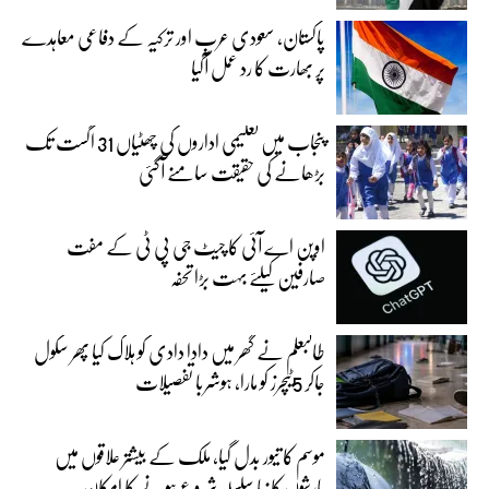
پاکستان، سعودی عرب اور ترکیہ کے دفاعی معاہدے
پر بھارت کا رد عمل آگیا
پنجاب میں تعلیمی اداروں کی چھٹیاں 31 اگست تک
بڑھانے کی حقیقت سامنے آگئی
اوپن اے آئی کا چیٹ جی پی ٹی کے مفت
صارفین کیلئے بہت بڑا تحفہ
طالبعلم نے گھر میں دادا دادی کو ہلاک کیا پھر سکول
جاکر 5ٹیچرز کو مارا، ہوشربا تفصیلات
موسم کا تیور بدل گیا، ملک کے بیشتر علاقوں میں
بارشوں کا نیا سلسلہ شروع ہونے کا امکان