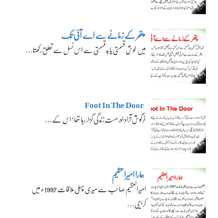
پتھر کے زمانے سے اے آئی تک
میں خوش قسمتی یا بدقسمتی سے اس نسل سے تعلق رکھتا…
Foot In The Door
خرگوش آزاد اور مست زندگی گزار رہا تھا‘ اس کے…
ہمارا امیرالعظیم
امیرالعظیم صاحب سے میری پہلی ملاقات 1997ء میں
کراچی…