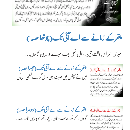
پتھر کے زمانے سے اے آئی تک(چوتھا حصہ)
میری عمر اس وقت تین سال تھی جب میرے والدین گائوں…
پتھر کے زمانے سے اے آئی تک(تیسرا حصہ)
میں نے گائوں میں صرف تین سال گزارے لیکن اس کی…
پتھر کے زمانے سے اے آئی تک(دوسرا حصہ)
گائوں کے نوے فیصد مکان کچے تھے‘ دیواریں گارے…