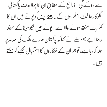
سے روکے گی۔ذرائع کے مطابق ان کا پہلا ہدف پاکستانی
گلوکار عاطف اسلم ہوں گے. 25 اپریل کو پونے میں جن کا
کنسرٹ منعقد ہونے والا ہے۔پونے میں شیوسینا کے سینئر
رہنما اجے بھوسلے نے کہا کہ پاکستان ہمارے ملک کی سرحد پر
حملہ کر رہا ہے، تو ہم ان کے فنکاروں کا استقبال کیسے کر سکتے
ہیں۔