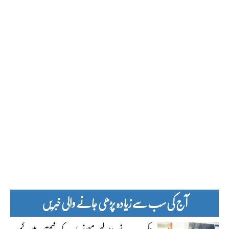
آج کی سب سے زیادہ پڑھی جانے والی خبریں