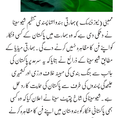
ممبئی (نیوز ڈیسک)بھارتی ہندو انتہا پسندی تنظیم شیو سینا
نے دھمکی دی ہے کہ وہ بھارت میں پاکستان کے کسی فنکار
کو اپنے فن کا مظاہرہ نہیں کرنے دے گی۔بھارتی میڈیا کے
مطابق شیو سینا کے ذرائع نے بتایا کہ یہ سرحد پر پاکستان کی
جانب سے جنگ بندی کی مبینہ خلاف ورزی اور کشمیری
علیحدگی پسندوں کی طرف سے پاکستان کی حمایت کا رد عمل
ہے۔شیوسینا کی شاخ چترپٹ سینا نے اعلان کیا کہ وہ کسی
بھی پاکستانی فنکار کو ہندوستان میں اپنے فن کا مظاہرہ کرنے