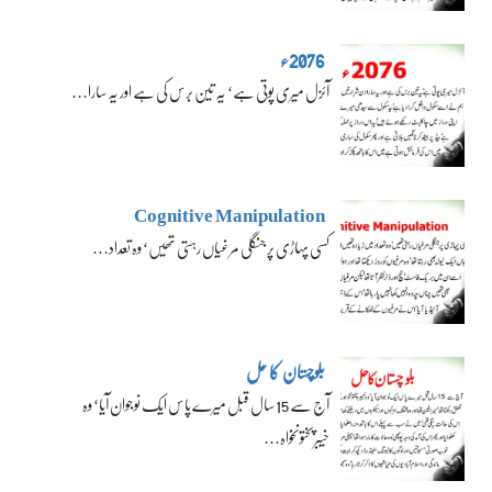
2076ء
آئزل میری پوتی ہے‘ یہ تین برس کی ہے اور یہ سارا…
Cognitive Manipulation
کسی پہاڑی پر جنگلی مرغیاں رہتی تھیں‘ وہ تعداد…
بلوچستان کا حل
آج سے 15 سال قبل میرے پاس ایک نوجوان آیا‘ وہ
خیبرپختونخواہ…