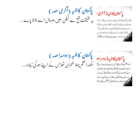
پاکستان کا المیہ (آخری حصہ)
یہ حقیقت تلخ ہے لیکن ہمیں بہرحال اسے ماننا پڑے…
پاکستان کا المیہ (دوسرا حصہ)
سکندراعظم پہلا حکمران تھا جس نے اپنے دور کی زیادہ…