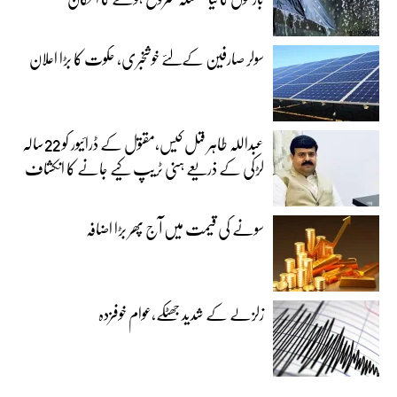
سولر صارفین کےلئے خوشخبری، حکوت کا بڑا اعلان
عبداللہ طاہر قتل کیس،مقتول کے ڈرائیور کو 22سالہ
لڑکی کے ذریعے ہنی ٹریپ کیے جانے کا انکشاف
سونے کی قیمت میں آج پھر بڑا اضافہ
زلزلے کے شدید جھٹکے،عوام خوفزدہ