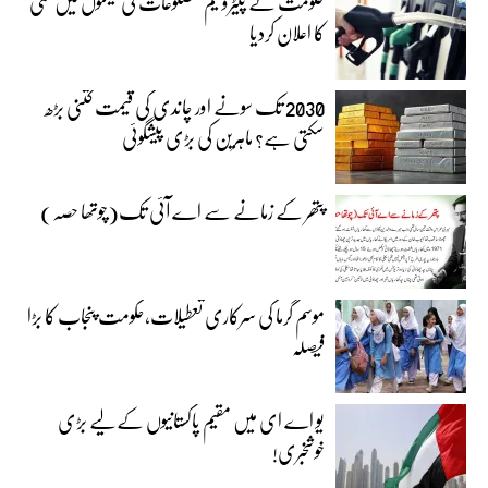
حکومت نے پیٹرولیم مصنوعات کی قیمتوں میں کمی
کا اعلان کردیا
2030 تک سونے اور چاندی کی قیمت کتنی بڑھ
سکتی ہے؟ ماہرین کی بڑی پیشگوئی
پتھر کے زمانے سے اے آئی تک(چوتھا حصہ)
موسم گرما کی سرکاری تعطیلات،حکومت پنجاب کا بڑا
فیصلہ
یو اے ای میں مقیم پاکستانیوں کے لیے بڑی
خوشخبری!