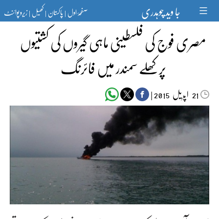
Ski
جا وید چوہدری
صفحۂ اول
پاکستان
کھیل
زیرو پوائنٹ
t
|
|
|
conten
مصری فوج کی فلسطینی ماہی گیروں کی کشتیوں
پرکھلے سمندر میں فائرنگ
اپریل‬‮
|
2015
21