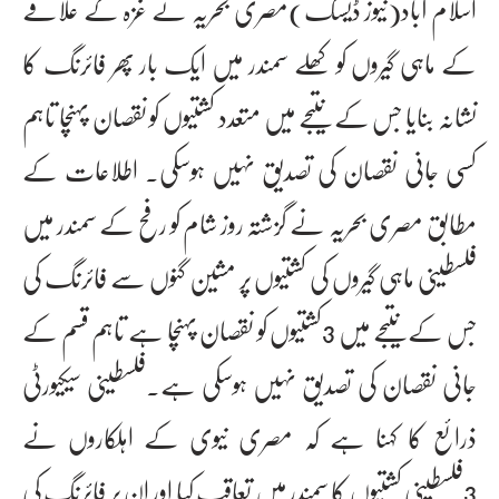
اسلام آباد(نیوز ڈیسک)مصری بحریہ نے غزہ کے علاقے
کے ماہی گیروں کو کھلے سمندر میں ایک بار پھر فائرنگ کا
نشانہ بنایا جس کے نتیجے میں متعدد کشتیوں کو نقصان پہنچا تاہم
کسی جانی نقصان کی تصدیق نہیں ہوسکی۔ اطلاعات کے
مطابق مصری بحریہ نے گزشتہ روز شام کو رفح کے سمندر میں
فلسطینی ماہی گیروں کی کشتیوں پر مشین گنوں سے فائرنگ کی
جس کے نتیجے میں 3کشتیوں کو نقصان پہنچا ہے تاہم قسم کے
جانی نقصان کی تصدیق نہیں ہوسکی ہے۔فلسطینی سیکیورٹی
ذرائع کا کہنا ہے کہ مصری نیوی کے اہلکاروں نے
3فلسطینی کشتیوں کا سمندر میں تعاقب کیا اور ان پر فائرنگ کی