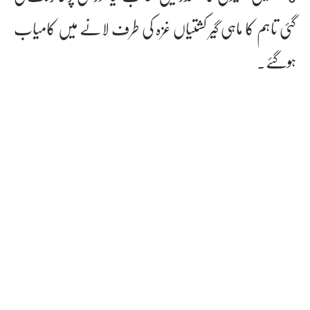
گئی تاہم کا ماہی گیر کشتیاں غزہ کی طرف لانے میں کامیاب
ہوگئے۔