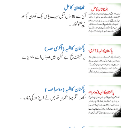
بلوچستان کا حل
آج سے 15 سال قبل میرے پاس ایک نوجوان آیا‘ وہ
خیبرپختونخواہ…
پاکستان کا المیہ (آخری حصہ)
یہ حقیقت تلخ ہے لیکن ہمیں بہرحال اسے ماننا پڑے…
پاکستان کا المیہ (دوسرا حصہ)
سکندراعظم پہلا حکمران تھا جس نے اپنے دور کی زیادہ…