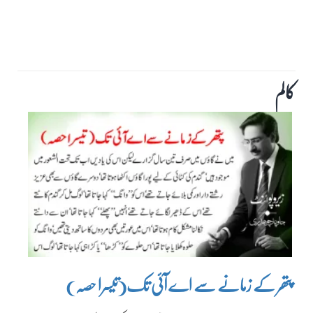
کالم
پتھر کے زمانے سے اے آئی تک(تیسرا حصہ)