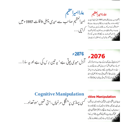
ہمارا امیرالعظیم
امیرالعظیم صاحب سے میری پہلی ملاقات 1997ء میں
کراچی…
2076ء
آئزل میری پوتی ہے‘ یہ تین برس کی ہے اور یہ سارا…
Cognitive Manipulation
کسی پہاڑی پر جنگلی مرغیاں رہتی تھیں‘ وہ تعداد…