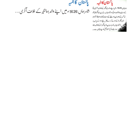
پاکستان کا المیہ
شاہ جہاں 1626ء میں اپنے والد جہانگیر کے خلاف آخری…