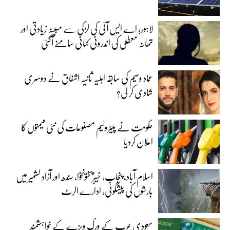
لاہور؛ اے ایس آئی کی لڑکی سے مبینہ زیادتی اور
تھانہ معطلی کی اندرونی کہانی سامنے آگئی
عماد وسیم کی سابقہ اہلیہ ثانیہ اشفاق نے دوسری
شادی کر لی؟
حکومت نے پیٹرولیم مصنوعات کی نئی قیمتوں کا
اعلان کردیا
اسلام آباد، پنجاب، خیبرپختونخوا، سندھ اور آزاد کشمیر میں
بارشوں کی پیشگوئی، ادارے الرٹ
سعودی عرب کے ورک ویزے کے خواہشمند