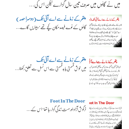
میں نے گائوں میں صرف تین سال گزارے لیکن اس کی…
پتھر کے زمانے سے اے آئی تک(دوسرا حصہ)
گائوں کے نوے فیصد مکان کچے تھے‘ دیواریں گارے…
پتھر کے زمانے سے اے آئی تک
میں خوش قسمتی یا بدقسمتی سے اس نسل سے تعلق رکھتا…
Foot In The Door
خرگوش آزاد اور مست زندگی گزار رہا تھا‘ اس کے…