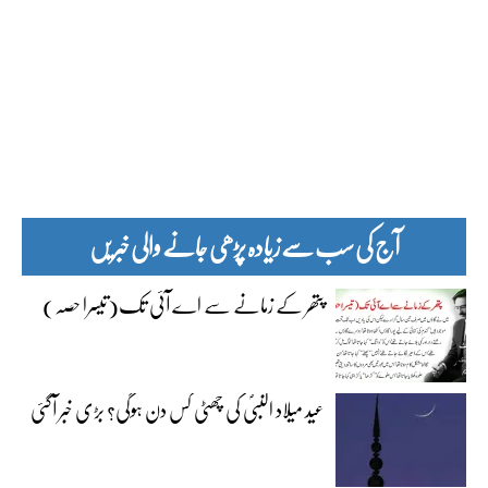
آج کی سب سے زیادہ پڑھی جانے والی خبریں
پتھر کے زمانے سے اے آئی تک(تیسرا حصہ)
عید میلاد النبیؐ کی چھٹی کس دن ہوگی؟ بڑی خبر آگئی