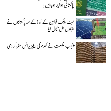
پاکستانی ہوشیار ہوجائیں !
نیٹ بلنگ قوانین کے نفاذ کے بعد پاکستانیوں نے
متبادل حل نکال لیا
پنجاب حکومت نے گندم کی ریلیز پرائس مقرر کر دی‎