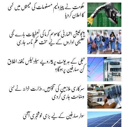
حکومت نے پیٹرولیم مصنوعات کی قیمتوں میں کمی
کا اعلان کردیا
ایجوکیشن اتھارٹی کاموسمِ گرما کی تعطیلات بارے نجی
تعلیمی اداروں کے لیے سخت حکم نامہ جاری
بجلی کے ہر یونٹ پر 5 روپے سیلز ٹیکس نافذ، اطلاق
کن صارفین پرہوگا؟
سرکاری ملازمین کی تنخواہیں، وزارت خزانہ نے نئی
وضاحت جاری کردی
سولر صارفین کے لیے بڑی خوشخبری آگئی